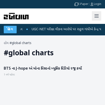
E-Paper
|
Login
જ અને ડેટા પ્લાન
બ્રેકિંગ
●
UGC-NET પરીક્ષા લીકના આરોપો પર રાહુલ ગાંધીએ કેન્દ્ર પર પ્રહાર
હોમ
/
#global charts
#
global charts
BTS ના J-hope એ મોના લિસાનો મ્યુઝિક વિડીયો રજૂ કર્યો
મનોરંજન
1 વર્ષ પહેલા