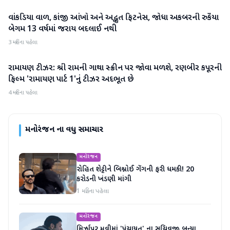
વાંકડિયા વાળ, કાંજી આંખો અને અદ્ભુત ફિટનેસ, જોધા અકબરની રુકૈયા
મનોરંજન
બેગમ 13 વર્ષમાં જરાય બદલાઈ નથી
3 મહિના પહેલા
રામાયણ ટીઝર: શ્રી રામની ગાથા સ્ક્રીન પર જોવા મળશે, રણબીર કપૂરની
મનોરંજન
ફિલ્મ 'રામાયણ પાર્ટ 1'નું ટીઝર અદભૂત છે
4 મહિના પહેલા
મનોરંજન
ના વધુ સમાચાર
મનોરંજન
રોહિત શેટ્ટીને બિશ્નોઈ ગેંગની ફરી ધમકી! 20
કરોડની ખંડણી માંગી
1 મહિના પહેલા
મનોરંજન
મિર્ઝાપુર મૂવીમાં 'પંચાયત' ના સચિવજી બન્યા