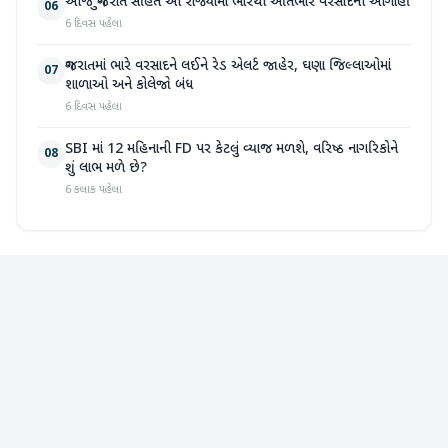
આજે ગુજરાત સહિત આ રાજ્યોમાં ભારેથી અતિભારે વરસાદની આગાહી
06
6 દિવસ પહેલા
ગુજરાતમાં ભારે વરસાદને લઈને રેડ એલર્ટ જાહેર, ઘણા જિલ્લાઓમાં
07
શાળાઓ અને કોલેજો બંધ
6 દિવસ પહેલા
SBI માં 12 મહિનાની FD પર કેટલું વ્યાજ મળશે, વરિષ્ઠ નાગરિકોને
08
શું લાભ મળે છે?
6 કલાક પહેલા