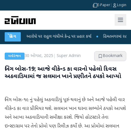
E-Paper
|
Login
ીકના આરોપો પર રાહુલ ગાંધીએ કેન્દ્ર પર પ્રહાર કર્યા
બ્રેકિંગ
●
હિંમતનગરમાં રહસ્યમય વાયર
30 ઑગસ્ટ, 2025
|
Super Admin
Bookmark
મનોરંજન
બિગ બોસ-19; આજે વીકેન્ડ કા વારનો પહેલો દિવસ
અઠવાડિયામાં જ સલમાન ખાને પ્રણીતને ઠપકો આપ્યો
બિગ બોસ-૧૯ નું પહેલું અઠવાડિયું પૂરું થવાનું છે અને આજે પહેલી વાર
વીકેન્ડ કા વાર પ્રીમિયર થશે. સલમાન ખાન ઘરના સભ્યોને ઠપકો આપશે
અને આખા અઠવાડિયાની સમીક્ષા કરશે. જિયો હોટસ્ટારે તેના
ઇન્સ્ટાગ્રામ પર તેનો પ્રોમો પણ રિલીઝ કર્યો છે. આ પ્રોમોમાં સલમાન