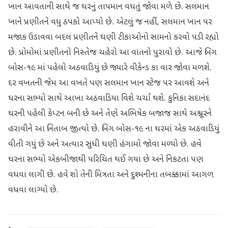
ખાન આવતાની સાથે જ ઘરનું તાપમાન વધતું જોવા મળે છે. સલમાન
ખાને પ્રણીતને વધુ ઠપકો આપ્યો છે. એટલું જ નહીં, સલમાન ખાન પર
મજાક ઉડાવવા બદલ પ્રણીતને ઘણી ટીકાઓનો સામનો કરવો પડી રહ્યો
છે. પ્રોમોમાં પ્રણીતનો નિસ્તેજ ચહેરો આ વાતનો પુરાવો છે. આજે બિગ
બોસ-૧૯ માં પહેલો અઠવાડિયું છે જ્યારે વીકેન્ડ કા વાર જોવા મળશે.
દર વખતની જેમ આ વખતે પણ સલમાન ખાન સ્ટેજ પર આવશે અને
ઘરના સભ્યો સાથે આખા અઠવાડિયા વિશે ચર્ચા થશે. કુનિકા સદાનંદ
ઘરની પહેલી કેપ્ટન બની છે અને તેણે અભિષેક બજાજ સાથે અશ્નૂરને
હરાવીને આ ખિતાબ જીત્યો છે. બિગ બોસ-૧૯ ના ઘરમાં એક અઠવાડિયું
વીતી ગયું છે અને અત્યાર સુધી ઘણી હંગામો જોવા મળ્યો છે. હવે
ઘરના સભ્યો એકબીજાથી પરિચિત થઈ ગયા છે અને નિકટતા પણ
વધવા લાગી છે. હવે શો તેની મિત્રતા અને દુશ્મનીના તબક્કામાં આગળ
વધવા લાગ્યો છે.