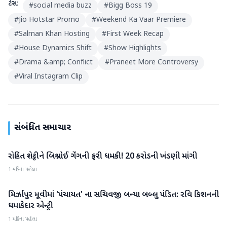
ટેગ્સ:
#
social media buzz
#
Bigg Boss 19
#
Jio Hotstar Promo
#
Weekend Ka Vaar Premiere
#
Salman Khan Hosting
#
First Week Recap
#
House Dynamics Shift
#
Show Highlights
#
Drama &amp; Conflict
#
Praneet More Controversy
#
Viral Instagram Clip
સંબંધિત સમાચાર
રોહિત શેટ્ટીને બિશ્નોઈ ગેંગની ફરી ધમકી! 20 કરોડની ખંડણી માંગી
મનોરંજન
1 મહિના પહેલા
મિર્ઝાપુર મૂવીમાં 'પંચાયત' ના સચિવજી બન્યા બબ્લુ પંડિત: રવિ કિશનની
મનોરંજન
ધમાકેદાર એન્ટ્રી
1 મહિના પહેલા