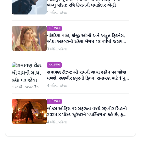
બબ્લુ પંડિત: રવિ કિશનની ધમાકેદાર એન્ટ્રી
1 મહિના પહેલા
મનોરંજન
વાંકડિયા વાળ, કાંજી આંખો અને અદ્ભુત ફિટનેસ,
જોધા અકબરની રુકૈયા બેગમ 13 વર્ષમાં જરાય
બદલાઈ નથી
3 મહિના પહેલા
મનોરંજન
રામાયણ ટીઝર: શ્રી રામની ગાથા સ્ક્રીન પર જોવા
મળશે, રણબીર કપૂરની ફિલ્મ 'રામાયણ પાર્ટ 1'નું
ટીઝર અદભૂત છે
4 મહિના પહેલા
મનોરંજન
બોક્સ ઓફિસ પર સફળતા વચ્ચે રણવીર સિંહની
2024 X પોસ્ટ 'ધૂરંધરને 'વ્યક્તિગત' કહે છે, ફરી
એકવાર ચર્ચામાં
4 મહિના પહેલા