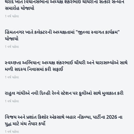
થરાદ ખાતે વિધાનસભાના અધ્યક્ષ શંકરભાઈ ચૌધરીનો સત્કાર સન્માન
બનાસકાંઠા
સમારોહ યોજાયો
1 વર્ષ પહેલા
હિંમતનગર ખાતે કલેક્ટરની અધ્યક્ષતામાં "જીલ્લા સ્વાગત કાર્યક્રમ"
સાબરકાંઠા
યોજાયો
1 વર્ષ પહેલા
સ્વચ્છતા અભિયાન; અધ્યક્ષ શંકરભાઈ ચૌધરી અને ધારાસભ્યોએ સાથે
બનાસકાંઠા
મળી સદસ્ય નિવાસમાં કરી સફાઈ
1 વર્ષ પહેલા
રાહુલ ગાંધીએ ​​નવી દિલ્હી રેલ્વે સ્ટેશન પર કુલીઓ સાથે મુલાકાત કરી
રાષ્ટ્રીય
1 વર્ષ પહેલા
વિજય અને પ્રશાંત કિશોર એકસાથે બહાર નીકળ્યા, પાર્ટીના 2026 ના
રાષ્ટ્રીય
યુદ્ધ માટે મંચ તૈયાર કર્યો
1 વર્ષ પહેલા