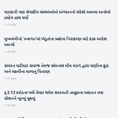
પાટણની ત્રણ સેવાકીય સંસ્થાઓએ અંગદાનનો સંદેશો આપવા અનોખો
પાટણ
પ્રયોગ હાથ ધર્યો
1 વર્ષ પહેલા
મુખ્યમંત્રીનો 'સ્વાગત'માં ખેડૂતોના પ્રશ્નોના નિરાકરણ માટે કડક આદેશ
ગુજરાત
આપ્યો
1 વર્ષ પહેલા
સમસ્ત પાટીદાર સમાજ તેમજ સોમનાથ મીત્ર મંડળ દ્વારા પાણીના કુંડા
બનાસકાંઠા
અને ચકલીના માળાનું વિતરણ
1 વર્ષ પહેલા
રૂ.3.13 કરોડના ખર્ચે તૈયાર થયેલ સરસ્વતી તાલુકાના અદ્યતન બસ
પાટણ
સ્ટેશનને ખુલ્લું મુકાયું
1 વર્ષ પહેલા