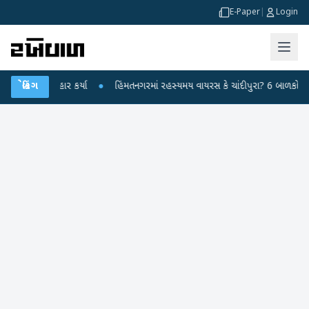
E-Paper
|
Login
્ર પર પ્રહાર કર્યા
બ્રેકિંગ
●
હિંમતનગરમાં રહસ્યમય વાયરસ કે ચાંદીપુરા? 6 બાળકોના મોતથી