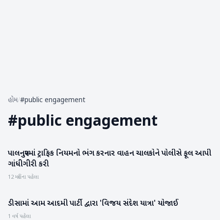
હોમ
/
#public engagement
#
public engagement
પાલનપુરમાં ટ્રાફિક નિયમનો ભંગ કરનાર વાહન ચાલકોને પોલીસે ફૂલ આપી
બનાસકાંઠા
ગાંધીગીરી કરી
12 મહિના પહેલા
ડીસામાં આમ આદમી પાર્ટી દ્વારા 'વિજય સંદેશ યાત્રા' યોજાઈ
બનાસકાંઠા
1 વર્ષ પહેલા