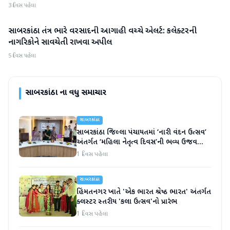
3 દિવસ પહેલા
સાબરકાંઠા તંત્ર ભારે વરસાદની આગાહી વચ્ચે એલર્ટ: કલેક્ટરની
સાબરકાંઠા
નાગરિકોને સાવચેતી રાખવા અપીલ
5 દિવસ પહેલા
સાબરકાંઠા
ના વધુ સમાચાર
સાબરકાંઠા
સાબરકાંઠા જિલ્લા પંચાયતમાં ‘નારી વંદન ઉત્સવ’
અંતર્ગત ‘મહિલા નેતૃત્વ દિવસ’ની ભવ્ય ઉજવણી
કરાઈ
1 દિવસ પહેલા
સાબરકાંઠા
હિંમતનગર ખાતે 'એક ભારત શ્રેષ્ઠ ભારત' અંતર્ગત
ક્લસ્ટર સ્તરીય 'કલા ઉત્સવ'નો પ્રારંભ
1 દિવસ પહેલા