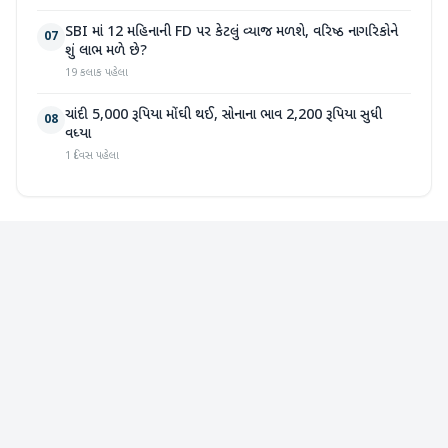
SBI માં 12 મહિનાની FD પર કેટલું વ્યાજ મળશે, વરિષ્ઠ નાગરિકોને
07
શું લાભ મળે છે?
19 કલાક પહેલા
ચાંદી 5,000 રૂપિયા મોંઘી થઈ, સોનાના ભાવ 2,200 રૂપિયા સુધી
08
વધ્યા
1 દિવસ પહેલા