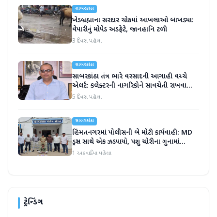
સાબરકાંઠા
ખેડબ્રહ્માના સરદાર ચોકમાં આખલાઓ બાખડ્યા:
વેપારીનું મોપેડ અડફેટે, જાનહાનિ ટળી
3 દિવસ પહેલા
સાબરકાંઠા
સાબરકાંઠા તંત્ર ભારે વરસાદની આગાહી વચ્ચે
એલર્ટ: કલેક્ટરની નાગરિકોને સાવચેતી રાખવા
અપીલ
5 દિવસ પહેલા
સાબરકાંઠા
હિંમતનગરમાં પોલીસની બે મોટી કાર્યવાહી: MD
ડ્રગ્સ સાથે એક ઝડપાયો, પશુ ચોરીના ગુનામાં
આરોપીની ધરપકડ
1 અઠવાડિયા પહેલા
ટ્રેન્ડિંગ