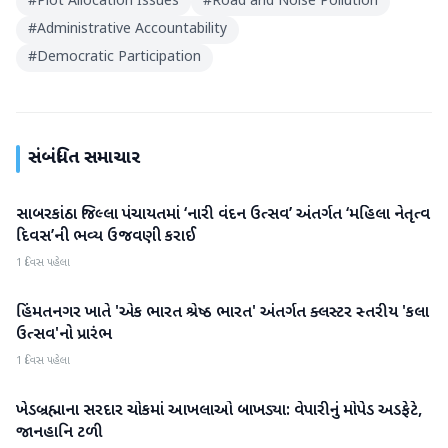
#
Plot Allocation Issues
#
Road and Noise Pollution
#
Administrative Accountability
#
Democratic Participation
સંબંધિત સમાચાર
સાબરકાંઠા જિલ્લા પંચાયતમાં ‘નારી વંદન ઉત્સવ’ અંતર્ગત ‘મહિલા નેતૃત્વ
સાબરકાંઠા
દિવસ’ની ભવ્ય ઉજવણી કરાઈ
1 દિવસ પહેલા
હિંમતનગર ખાતે 'એક ભારત શ્રેષ્ઠ ભારત' અંતર્ગત ક્લસ્ટર સ્તરીય 'કલા
સાબરકાંઠા
ઉત્સવ'નો પ્રારંભ
1 દિવસ પહેલા
ખેડબ્રહ્માના સરદાર ચોકમાં આખલાઓ બાખડ્યા: વેપારીનું મોપેડ અડફેટે,
સાબરકાંઠા
જાનહાનિ ટળી