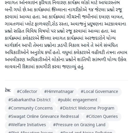
સ્વાગત ઓનલાઇન ફરિયાદ નિવારણ કાર્યક્રમ લોકો માટે આધારસ્તંભ
બની ગયો છે.આ કાર્યક્રમમાં જિલ્લાના નાગરીકોએ ૧૪ જેટલા પ્રશ્નો રજૂ
કરવામાં આવ્યા હતા. આ કાર્યક્રમમાં ગૌચરની જમીનમાં દબાણ બાબત,
ગામતળમાં પ્લોટ ફાળવણી,રોડ રસ્તા, અવાજનું પ્રદૂષણના અટકાવવાના
પ્રશ્નો સહિત વિવિધ વિષયો પર પ્રશ્નો રજૂ કરવામાં આવ્યા હતા. આ
કાર્યક્રમમાં કલેકટરએ જિલ્લા સ્વાગત કાર્યક્રમમાં અરજદારોને યોગ્ય
માર્ગદર્શન આપી તેમના પ્રશ્નોના ઝડપી નિકાલ આવે તે અંગે સંબંધિત
અધિકારીઓને અનુરોધ કર્યો હતો. વધુમાં કલેકટરએ વહીવટી તંત્રના તમામ
અમલીકરણ અધિકારીઓને લોકોના પ્રશ્નોને શાંતિથી સાંભળી યોગ્ય ઉકેલ
લાવવાની દિશામાં કામગીરી કરવા જણાવ્યું હતું.
ટેગ્સ:
#
Collector
#
Himmatnagar
#
Local Governance
#
Sabarkantha District
#
public engagement
#
Community Concerns
#
District Welcome Program
#
Swagat Online Grievance Redressal
#
Citizen Queries
#
Welfare Initiatives
#
Pressure on Grazing Land