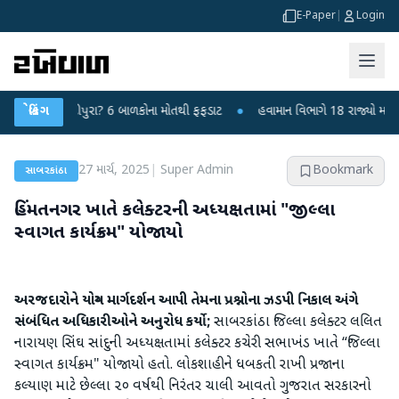
E-Paper
|
Login
સ કે ચાંદીપુરા? 6 બાળકોના મોતથી ફફડાટ
બ્રેકિંગ
●
હવામાન વિભાગે 18 રાજ્યો માટે ભારે 
27 માર્ચ, 2025
|
Super Admin
Bookmark
સાબરકાંઠા
હિંમતનગર ખાતે કલેક્ટરની અધ્યક્ષતામાં "જીલ્લા
સ્વાગત કાર્યક્રમ" યોજાયો
અરજદારોને યોગ્ય માર્ગદર્શન આપી તેમના પ્રશ્નોના ઝડપી નિકાલ અંગે
સંબંધિત અધિકારીઓને અનુરોધ કર્યો;
સાબરકાંઠા જિલ્લા કલેક્ટર લલિત
નારાયણ સિંઘ સાંદુની અધ્યક્ષતામાં કલેક્ટર કચેરી સભાખંડ ખાતે “જિલ્લા
સ્વાગત કાર્યક્રમ" યોજાયો હતો. લોકશાહીને ધબકતી રાખી પ્રજાના
કલ્યાણ માટે છેલ્લા ૨૦ વર્ષથી નિરંતર ચાલી આવતો ગુજરાત સરકારનો