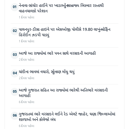
નેનાવા-સાંચોર હાઈવે પર ખાડાઓનું સામ્રાજ્ય બિસ્માર રસ્તાથી
01
વાહનચાલકો પરેશાન
1 દિવસ પહેલા
પાલનપુર-ડીસા હાઇવે પર એસઓજી પોલીસે 19.80 લાખનું મોર્ફિન
02
હિરોઈન ઝડપી પાડ્યું
1 દિવસ પહેલા
આજે આ રાજ્યોમાં ભારે પવન સાથે વરસાદની આગાહી
03
2 દિવસ પહેલા
ચાંદીના ભાવમાં વધારો, સોનું પણ મોંઘુ થયું
04
2 દિવસ પહેલા
આજે ગુજરાત સહિત આ રાજ્યોમાં ભારેથી અતિભારે વરસાદની
05
આગાહી
6 દિવસ પહેલા
ગુજરાતમાં ભારે વરસાદને લઈને રેડ એલર્ટ જાહેર, ઘણા જિલ્લાઓમાં
06
શાળાઓ અને કોલેજો બંધ
6 દિવસ પહેલા