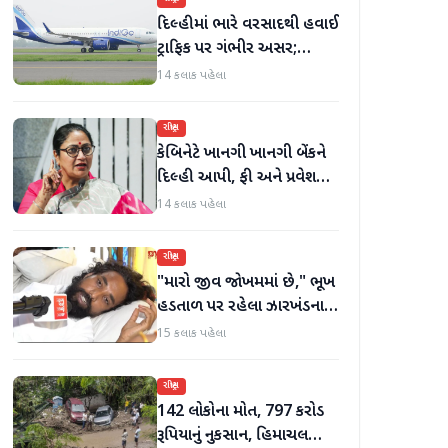
દિલ્હીમાં ભારે વરસાદથી હવાઈ
ટ્રાફિક પર ગંભીર અસર;
ઈન્ડિગોએ મુસાફરો માટે
14 કલાક પહેલા
એડવાઈઝરી જાહેર કરી
રાષ્ટ્રીય
કેબિનેટે ખાનગી ખાનગી બેંકને
દિલ્હી આપી, ફી અને પ્રવેશ
માટે નવા નિયમો વિશે જાણો
14 કલાક પહેલા
રાષ્ટ્રીય
"મારો જીવ જોખમમાં છે," ભૂખ
હડતાળ પર રહેલા ઝારખંડના
વિદ્યાર્થી નેતા દેવેન્દ્ર નાથ
15 કલાક પહેલા
મહતોની તબિયત ખરાબ
રાષ્ટ્રીય
142 લોકોના મોત, 797 કરોડ
રૂપિયાનું નુકસાન, હિમાચલ