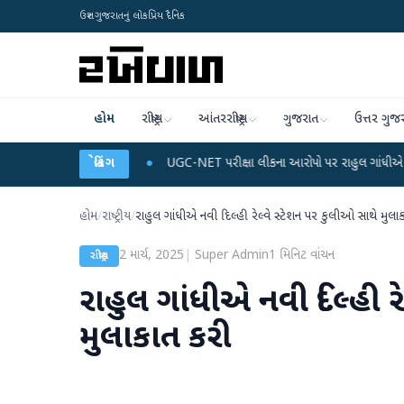
ઉત્તર ગુજરાતનું લોકપ્રિય દૈનિક
હોમ
રાષ્ટ્રીય
આંતરરાષ્ટ્રીય
ગુજરાત
ઉત્તર ગુજ
ે ડેટા પ્લાન
●
UGC-NET પરીક્ષા લીકના આરોપો પર રાહુલ ગાંધીએ કેન્દ્ર પર પ્રહાર કર
બ્રેકિંગ
હોમ
/
રાષ્ટ્રીય
/
રાહુલ ગાંધીએ ​​નવી દિલ્હી રેલ્વે સ્ટેશન પર કુલીઓ સાથે મુલ
2 માર્ચ, 2025
|
Super Admin
1
મિનિટ વાંચન
રાષ્ટ્રીય
રાહુલ ગાંધીએ ​​નવી દિલ્હી 
મુલાકાત કરી