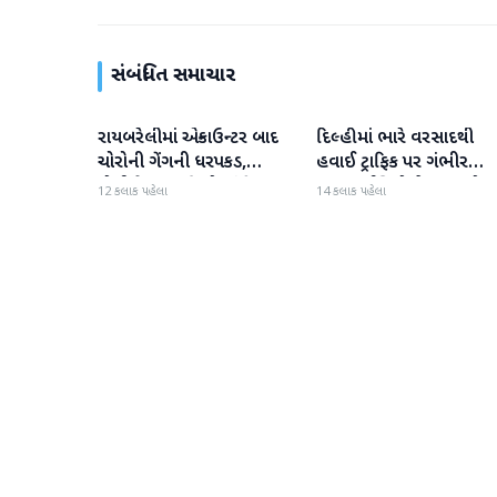
સંબંધિત સમાચાર
રાયબરેલીમાં એન્કાઉન્ટર બાદ
દિલ્હીમાં ભારે વરસાદથી
રાષ્ટ્રીય
રાષ્ટ્રીય
ચોરોની ગેંગની ધરપકડ,
હવાઈ ટ્રાફિક પર ગંભીર
પોલીસે 12.4 કિલો ચાંદીના
અસર; ઈન્ડિગોએ મુસાફરો મા
12 કલાક પહેલા
14 કલાક પહેલા
દાગીના જપ્ત કર્યા
એડવાઈઝરી જાહેર કરી