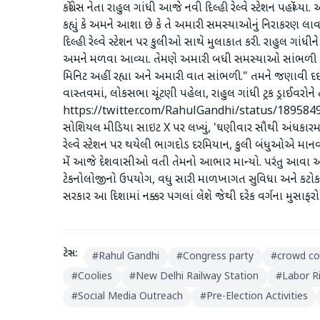
કોંગ્રેસ નેતા રાહુલ ગાંધી આજે નવી દિલ્હી રેલ્વે સ્ટેશન પહોં
કહ્યું કે અમને આશા છે કે તે અમારી સમસ્યાઓનું નિરાકરણ લાવશે
દિલ્હી રેલ્વે સ્ટેશન પર કુલીઓ સાથે મુલાકાત કરી. રાહુલ ગાંધીન
અમને મળવા આવ્યા. તેમણે અમારી બધી સમસ્યાઓ સાંભળી 
મિનિટ અહીં રહ્યા અને અમારી વાત સાંભળી." તમને જણાવી દઈએ ક
વાસ્તવમાં, લોકસભા ચૂંટણી પહેલા, રાહુલ ગાંધી ટ્રક ડ્રાઈવર
https://twitter.com/RahulGandhi/status/1895
સોશિયલ મીડિયા સાઇટ X પર લખ્યું, 'ઘણીવાર સૌથી અંધકારમય
રેલ્વે સ્ટેશન પર થયેલી ભાગદોડ દરમિયાન, કુલી બંધુઓએ માનવ
મેં આજે દેશવાસીઓ વતી તેમનો આભાર માન્યો. પરંતુ આવા અકસ્
ટેકનોલોજીનો ઉપયોગ, વધુ સારી માળખાગત સુવિધા અને કટોક
સરકાર આ દિશામાં નક્કર પગલાં લેશે જેથી દરેક વર્ગના મુસાફરો સ
ટેગ્સ:
#
Rahul Gandhi
#
Congress party
#
crowd co
#
Coolies
#
New Delhi Railway Station
#
Labor R
#
Social Media Outreach
#
Pre-Election Activities