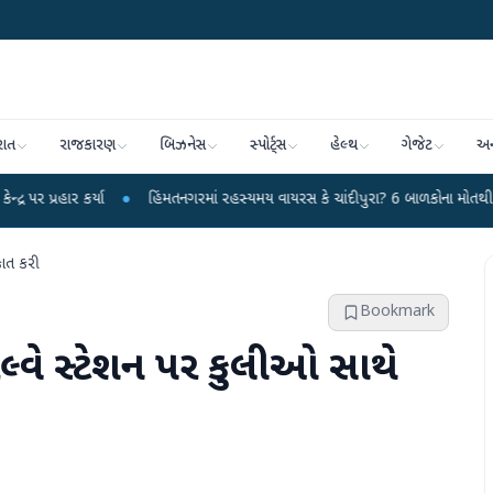
રાત
રાજકારણ
બિઝનેસ
સ્પોર્ટ્સ
હેલ્થ
ગેજેટ
અન
્યા
●
હિંમતનગરમાં રહસ્યમય વાયરસ કે ચાંદીપુરા? 6 બાળકોના મોતથી ફફડાટ
●
હ
ાકાત કરી
Bookmark
રેલ્વે સ્ટેશન પર કુલીઓ સાથે