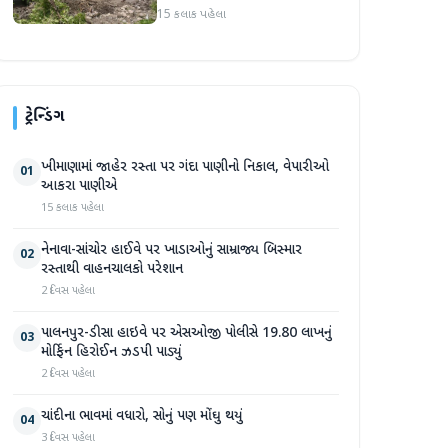
પ્રદેશમાં ભારે ચોમાસાનો સામનો
15 કલાક પહેલા
ટ્રેન્ડિંગ
ખીમાણામાં જાહેર રસ્તા પર ગંદા પાણીનો નિકાલ, વેપારીઓ
01
આકરા પાણીએ
15 કલાક પહેલા
નેનાવા-સાંચોર હાઈવે પર ખાડાઓનું સામ્રાજ્ય બિસ્માર
02
રસ્તાથી વાહનચાલકો પરેશાન
2 દિવસ પહેલા
પાલનપુર-ડીસા હાઇવે પર એસઓજી પોલીસે 19.80 લાખનું
03
મોર્ફિન હિરોઈન ઝડપી પાડ્યું
2 દિવસ પહેલા
ચાંદીના ભાવમાં વધારો, સોનું પણ મોંઘુ થયું
04
3 દિવસ પહેલા