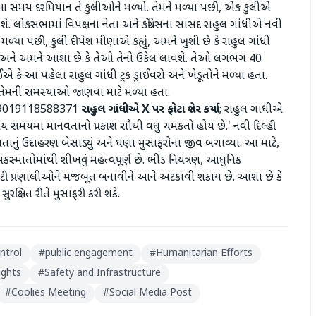
ચ્યા. આ સમય દરમિયાન તે કુલીઓને મળ્યો. તેમને મળ્યા પછી, એક કુલીએ
. લોકસભામાં વિપક્ષના નેતા અને કોંગ્રેસના સાંસદ રાહુલ ગાંધીએ ​​નવી
ે મળ્યા પછી, કુલી દીપેશ મીણાએ કહ્યું, અમને ખુશી છે કે રાહુલ ગાંધી
અને અમને આશા છે કે તેઓ તેનો ઉકેલ લાવશે. તેઓ લગભગ 40
ે આ પહેલા રાહુલ ગાંધી ટ્રક ડ્રાઈવરો અને ખેડૂતોને મળ્યા હતા.
ોને તેમની સમસ્યાઓ જાણવા માટે મળ્યા હતા.
849019118588371
રાહુલ
ગાંધીએ
X
પર
ફોટા
શેર
કર્યા
; રાહુલ ગાંધીએ
 સમયમાં માનવતાનો પ્રકાશ સૌથી વધુ ચમકતો હોય છે.' નવી દિલ્હી
તાનું ઉદાહરણ બેસાડ્યું અને ઘણા મુસાફરોના જીવ બચાવ્યા. આ માટે,
માતોમાંથી શીખવું મહત્વપૂર્ણ છે. ભીડ નિયંત્રણ, આધુનિક
ટી પ્રણાલીઓને મજબૂત બનાવીને આને અટકાવી શકાય છે. આશા છે કે
ુરક્ષિત રીતે મુસાફરી કરી શકે.
ntrol
#
public engagement
#
Humanitarian Efforts
ights
#
Safety and Infrastructure
#
Coolies Meeting
#
Social Media Post