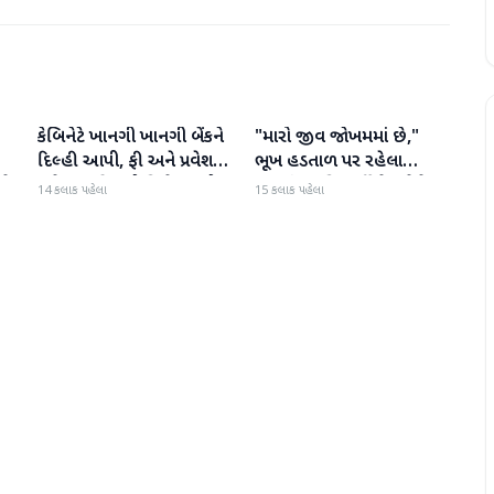
કેબિનેટે ખાનગી ખાનગી બેંકને
"મારો જીવ જોખમમાં છે,"
રાષ્ટ્રીય
રાષ્ટ્રીય
દિલ્હી આપી, ફી અને પ્રવેશ
ભૂખ હડતાળ પર રહેલા
ટે
માટે નવા નિયમો વિશે જાણો
ઝારખંડના વિદ્યાર્થી નેતા દેવેન્દ્ર
14 કલાક પહેલા
15 કલાક પહેલા
નાથ મહતોની તબિયત ખરાબ