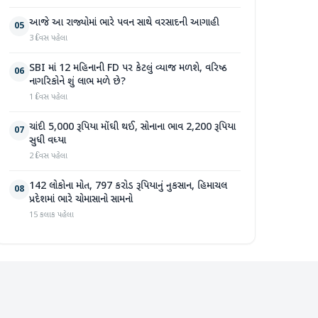
આજે આ રાજ્યોમાં ભારે પવન સાથે વરસાદની આગાહી
05
3 દિવસ પહેલા
SBI માં 12 મહિનાની FD પર કેટલું વ્યાજ મળશે, વરિષ્ઠ
06
નાગરિકોને શું લાભ મળે છે?
1 દિવસ પહેલા
ચાંદી 5,000 રૂપિયા મોંઘી થઈ, સોનાના ભાવ 2,200 રૂપિયા
07
સુધી વધ્યા
2 દિવસ પહેલા
142 લોકોના મોત, 797 કરોડ રૂપિયાનું નુકસાન, હિમાચલ
08
પ્રદેશમાં ભારે ચોમાસાનો સામનો
15 કલાક પહેલા