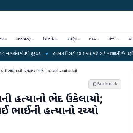
રાત
રાજકારણ
બિઝનેસ
સ્પોર્ટ્સ
હેલ્થ
ગેજેટ
અન
થી ફફડાટ
●
હવામાન વિભાગે 18 રાજ્યો માટે ભારે વરસાદની ચેતવણી જારી કરી
●
 પ્રેમી સાથે મળી પિતરાઈ ભાઈની હત્યાનો રચ્યો કારસો
Bookmark
ની હત્યાનો ભેદ ઉકેલાયો;
રાઈ ભાઈની હત્યાનો રચ્યો