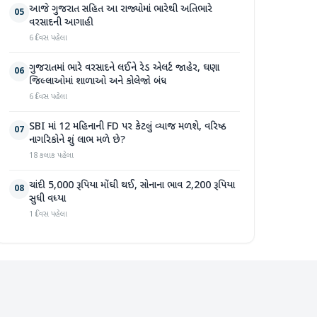
આજે ગુજરાત સહિત આ રાજ્યોમાં ભારેથી અતિભારે
05
વરસાદની આગાહી
6 દિવસ પહેલા
ગુજરાતમાં ભારે વરસાદને લઈને રેડ એલર્ટ જાહેર, ઘણા
06
જિલ્લાઓમાં શાળાઓ અને કોલેજો બંધ
6 દિવસ પહેલા
SBI માં 12 મહિનાની FD પર કેટલું વ્યાજ મળશે, વરિષ્ઠ
07
નાગરિકોને શું લાભ મળે છે?
18 કલાક પહેલા
ચાંદી 5,000 રૂપિયા મોંઘી થઈ, સોનાના ભાવ 2,200 રૂપિયા
08
સુધી વધ્યા
1 દિવસ પહેલા