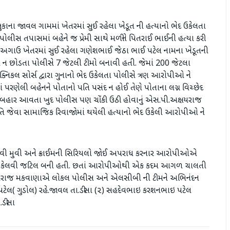
ુકાના જાવલ ગામમાં ખેતરમાં સુઈ રહેલા ખેડૂત ની હત્યાનો ભેદ ઉકેલતા
લીસ તપાસમાં બહેને જ પ્રેમી સાથે મળીને પિતરાઈ ભાઈની હત્યા કરી
વસ અગાઉ ખેતરમાં સુઈ રહેલા ગણેશભાઈ જેઠા ભાઈ પટેલ નામના ખેડૂતની
 ન છોડતા પોલીસે 7 જેટલી ટીમો બનાવી હતી. જેમાં 200 જેટલા
ેક્નિકલ સોર્સ દ્વારા ગુનાનો ભેદ ઉકેલતા પોલીસે ત્રણ આરોપીઓ ને
ં પરણેલી બહેનને પોતાનો પતિ પસંદ ન હોઈ તેણે પોતાના લગ્ન વિચ્છેદ
ાનું બહાર આવતા ખુદ પોલીસ પણ ચોંકી ઉઠી હોવાનું એસ.પી.અક્ષયરાજ
તિ જેવા સામાજિક રિવાજોમાં થયેલી હત્યાનો ભેદ ઉકેલી આરોપીઓ ને
મ જેવી મુવી અને ક્રાઈમની સિરિયલો જોઈ અપરાધ કરનાર આરોપીઓએ
થથી ઉકેલવી જટિલ બની હતી. છતાં આરોપીઓથી એક કદમ આગળ ચાલતી
અક્ષયરાજ મકવાણાએ લોકલ પોલીસ અને એલસીબી ની ટીમને અભિનંદન
ટેલ( ગુડોલ) રહે.જાવલ તા.ડીસા (૨) સહદેવભાઇ કરશનભાઇ પટેલ
.ડીસા