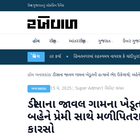
ઉત્તર ગુજરાતનું લોકપ્રિય દૈનિક
હોમ
રાષ્ટ્રીય
આંતરરાષ્ટ્રીય
ગુજરાત
ઉત્તર ગુજ
્દ્ર પર પ્રહાર કર્યા
બ્રેકિંગ
●
હિંમતનગરમાં રહસ્યમય વાયરસ કે ચાંદીપુરા? 6 બાળકોના મોત
હોમ
/
બનાસકાંઠા
/
ડીસાના જાવલ ગામના ખેડૂતની હત્યાનો ભેદ ઉકેલાયો; બહેને
15 મે, 2025
|
Super Admin
1
મિનિટ વાંચન
બનાસકાંઠા
ડીસાના જાવલ ગામના ખેડૂત
બહેને પ્રેમી સાથે મળી પિત
કારસો