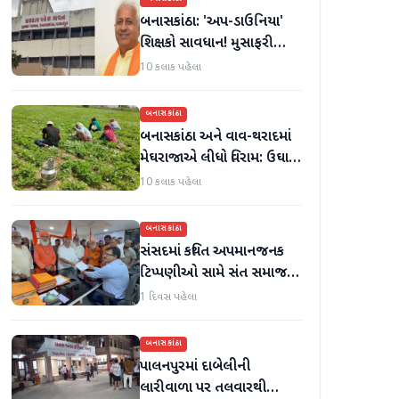
બનાસકાંઠા: 'અપ-ડાઉનિયા'
શિક્ષકો સાવધાન! મુસાફરી
કરતા શિક્ષકો સામે તવાઈ હાથ
10 કલાક પહેલા
ધરાશે
બનાસકાંઠા
બનાસકાંઠા અને વાવ-થરાદમાં
મેઘરાજાએ લીધો વિરામ: ઉઘાડ
નીકળતાં ખેડૂતોમાં આનંદનો
10 કલાક પહેલા
માહોલ
બનાસકાંઠા
સંસદમાં કથિત અપમાનજનક
ટિપ્પણીઓ સામે સંત સમાજમાં
રોષ: પાલનપુરમાં VHP સાથે
1 દિવસ પહેલા
મળીને અધિક કલેક્ટરને
આવેદનપત્ર આપ્યું
બનાસકાંઠા
પાલનપુરમાં દાબેલીની
લારીવાળા પર તલવારથી