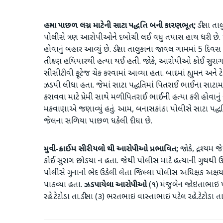
હત્યા પાછળ લગ્ન માટેની સાટા પદ્ધતિ બની કારણભૂત;
ડીસા તાલ
પોલીસે ત્રણ આરોપીઓને દબોચી લઈ વધુ તપાસ હાથ ધરી છે. પો
હોવાનું બહાર આવ્યું છે. ડીસા તાલુકાના જાવલ ગામમાં 5 દિ
તીક્ષ્ણ હથિયારથી હત્યા થઈ હતી. જોકે, આરોપીઓ કોઈ સુરાગ
સીસીટીવી ફૂટેજ ચેક કરવામાં આવ્યા હતા. બાદમાં હ્યુમન અને ટ
ઝડપી લીધા હતા. જેમાં સાટા પદ્ધતિમાં પિતરાઈ ભાઈના સાટામા
કરાવવા માટે પ્રેમી સાથે મળી પિતરાઈ ભાઈની હત્યા કરી હોવ
મકવાણાએ જણાવ્યું હતું. આમ, બનાસકાંઠા પોલીસે સાટા પદ્ધ
જેલના સળિયા પાછળ ધકેલી દીધા છે.
મુવી-ક્રાઈમ સીરીયલો થી આરોપીઓ પ્રભાવિત;
જોકે, દ્રશ્ય
કોઈ સુરાગ છોડયા ન હતા. જેથી પોલીસ માટે હત્યાની ગુ
પોલીસે ગુનાનો ભેદ ઉકેલી લેતા જિલ્લા પોલીસ અધિક્ષક 
પાઠવ્યા હતા.
ઝડપાયેલા આરોપીઓ
(૧) મંજુબેન જોઇતાભાઇ પ
રહે.ટેટોડા તા.ડીસા (૩) ભરતભાઇ વાસ્તાભાઇ પટેલ રહે.ટેટોડા તા