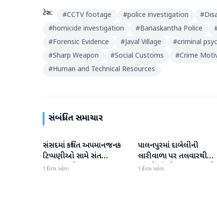
ટેગ્સ:
#
CCTV footage
#
police investigation
#
Dis
#
homicide investigation
#
Banaskantha Police
#
Forensic Evidence
#
Javal Village
#
criminal psy
#
Sharp Weapon
#
Social Customs
#
Crime Moti
#
Human and Technical Resources
સંબંધિત સમાચાર
સંસદમાં કથિત અપમાનજનક
પાલનપુરમાં દાબેલીની
બનાસકાંઠા
બનાસકાંઠા
ટિપ્પણીઓ સામે સંત
લારીવાળા પર તલવારથી
સમાજમાં રોષ: પાલનપુરમાં
હુમલો: બે ઈજાગ્રસ્ત, આરો
1 દિવસ પહેલા
1 દિવસ પહેલા
VHP સાથે મળીને અધિક
સામે કડક કાર્યવાહીની માંગ
કલેક્ટરને આવેદનપત્ર આપ્યું