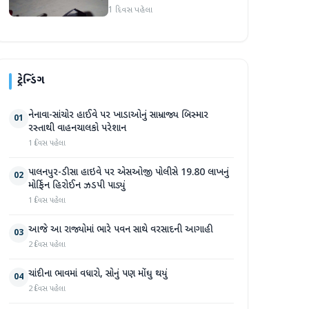
હુમલો: બે ઈજાગ્રસ્ત, આરોપી
1 દિવસ પહેલા
સામે કડક કાર્યવાહીની માંગ
ટ્રેન્ડિંગ
નેનાવા-સાંચોર હાઈવે પર ખાડાઓનું સામ્રાજ્ય બિસ્માર
01
રસ્તાથી વાહનચાલકો પરેશાન
1 દિવસ પહેલા
પાલનપુર-ડીસા હાઇવે પર એસઓજી પોલીસે 19.80 લાખનું
02
મોર્ફિન હિરોઈન ઝડપી પાડ્યું
1 દિવસ પહેલા
આજે આ રાજ્યોમાં ભારે પવન સાથે વરસાદની આગાહી
03
2 દિવસ પહેલા
ચાંદીના ભાવમાં વધારો, સોનું પણ મોંઘુ થયું
04
2 દિવસ પહેલા