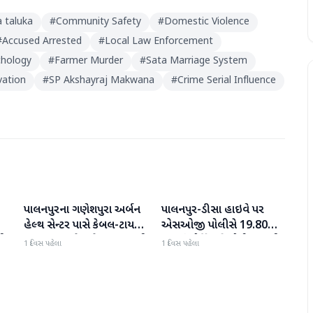
a taluka
#
Community Safety
#
Domestic Violence
#
Accused Arrested
#
Local Law Enforcement
chology
#
Farmer Murder
#
Sata Marriage System
vation
#
SP Akshayraj Makwana
#
Crime Serial Influence
પાલનપુરના ગણેશપુરા અર્બન
પાલનપુર-ડીસા હાઇવે પર
બનાસકાંઠા
બનાસકાંઠા
હેલ્થ સેન્ટર પાસે કેબલ-ટાયર
એસઓજી પોલીસે 19.80
પી
સળગાવાતા ફેલાયેલા ધુમાડાથી
લાખનું મોર્ફિન હિરોઈન ઝડપી
1 દિવસ પહેલા
1 દિવસ પહેલા
લોકો પરેશાન
પાડ્યું