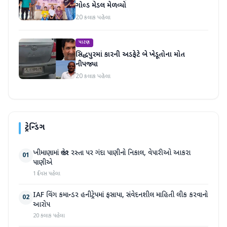
ગોલ્ડ મેડલ મેળવ્યો
20 કલાક પહેલા
પાટણ
સિદ્ધપુરમાં કારની અડફેટે બે ખેડૂતોના મોત
નીપજ્યા
20 કલાક પહેલા
ટ્રેન્ડિંગ
ખીમાણામાં જાહેર રસ્તા પર ગંદા પાણીનો નિકાલ, વેપારીઓ આકરા
01
પાણીએ
1 દિવસ પહેલા
IAF વિંગ કમાન્ડર હનીટ્રેપમાં ફસાયા, સંવેદનશીલ માહિતી લીક કરવાનો
02
આરોપ
20 કલાક પહેલા