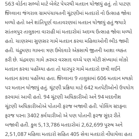
563 વોર્ડના સભ્યો માટે બેલેટ પેપરથી મતદાન યોજાયું હતું. તો પાટણ
જિલ્લાના જંગરાલ ગ્રામપંચાયતની ચૂંટણીમાં મતદારો નો ઉત્સાહ જોવા
મળ્યો હતો અને શાંતિપૂર્ણ વાતાવરણમાં મતદાન યોજાયું હતું.જયારે
સાંતલપુર તાલુકાના વારાહી માં મતદારોમાં અદમ્ય ઉત્સાહ જોવા મળ્યો
હતો. ચાણસ્મા સુણસર ગામે મતદાન કરવા મહિલાઓની ભીડ જામી
હતી. ચંદ્રુમણા ગામના ત્રણ ઉમેદવારે એકસાથે જીતની આશા વ્યક્ત
કરી છે. ચંદ્રમણા ગામે ઝરમર વરસાદ વચ્ચે પણ મોટી સંખ્યામાં લોકો
મતદાન કરવા પહોંચ્યા હતા તો ધારપુર ગામે મતદારો છત્રી લઈને
મતદાન કરવા પહોંચ્યા હતા. જિલ્લાના 9 તાલુકામાં 606 મતદાન મથકો
પર મતદાન યોજાયું હતું. ચૂંટણી પ્રક્રિયા માટે 642 મતપેટીઓનો ઉપયોગ
કરવામાં આવી હતો. 94 ચૂંટણી અધિકારીઓ અને 94 મદદનીશ
ચૂંટણી અધિકારીઓએ પોતાની ફરજ બજાવી હતી. પોલિંગ સ્ટાફના
ફરજ પરના 3402 કર્મચારીઓ એ પણ પોતાની ફરજ સુંદર રીતે
બજાવી હતી. કુલ 5,13,786 મતદારોમાં 2,62,699 પુરુષ અને
2,51,087 મહિલા મતદારો સહિત 405 સેવા મતદારો નોંધાયેલા હતા