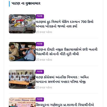
પાટણ
ના વધુ સમાચાર
પાટણ
પાટણમાં ફૂડ વિભાગે ચેકિંગ દરમ્યાન 700 કિલો
અખાદ્ય ખોરાકનો જથ્થો નાશ કર્યો
20 કલાક પહેલા
પાટણ
પાટણના દીઘડી નજીક રીક્ષાચાલકોએ છરી બતાવી
વિદ્યાર્થીની સોનાની વીંટી લૂંટી લીધી
20 કલાક પહેલા
પાટણ
પાટણ કોંગ્રેસમાં આંતરિક વિખવાદ : અમિત
ચાવડાના સમર્થનમાં પત્રકાર પરિષદ યોજી
20 કલાક પહેલા
પાટણ
સિધ્ધપુરના ગણેશપુરા પ્રા.શાળાની વિધાર્થીનીએ