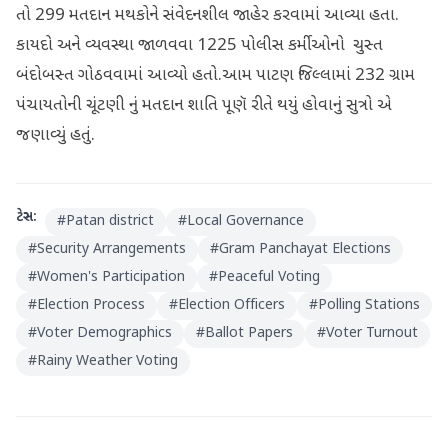
તો 299 મતદાન મથકોને સંવેદનશીલ જાહેર કરવામાં આવ્યા હતા.
કાયદો અને વ્યવસ્થા જાળવવા 1225 પોલીસ કર્મીઓનો ચુસ્ત
બંદોબસ્ત ગોઠવવામાં આવ્યો હતો.આમ પાટણ જિલ્લામાં 232 ગ્રામ
પંચાયતોની ચૂંટણી નું મતદાન શાતિ પૂણૅ રીતે થયું હોવાનું સુત્રો એ
જણાવ્યું હતું.
ટેગ્સ:
#
Patan district
#
Local Governance
#
Security Arrangements
#
Gram Panchayat Elections
#
Women's Participation
#
Peaceful Voting
#
Election Process
#
Election Officers
#
Polling Stations
#
Voter Demographics
#
Ballot Papers
#
Voter Turnout
#
Rainy Weather Voting