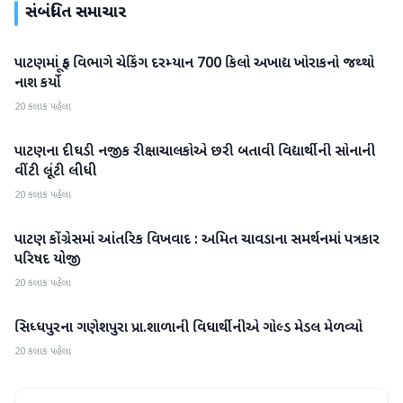
સંબંધિત સમાચાર
પાટણમાં ફૂડ વિભાગે ચેકિંગ દરમ્યાન 700 કિલો અખાદ્ય ખોરાકનો જથ્થો
પાટણ
નાશ કર્યો
20 કલાક પહેલા
પાટણના દીઘડી નજીક રીક્ષાચાલકોએ છરી બતાવી વિદ્યાર્થીની સોનાની
પાટણ
વીંટી લૂંટી લીધી
20 કલાક પહેલા
પાટણ કોંગ્રેસમાં આંતરિક વિખવાદ : અમિત ચાવડાના સમર્થનમાં પત્રકાર
પાટણ
પરિષદ યોજી
20 કલાક પહેલા
સિધ્ધપુરના ગણેશપુરા પ્રા.શાળાની વિધાર્થીનીએ ગોલ્ડ મેડલ મેળવ્યો
પાટણ
20 કલાક પહેલા