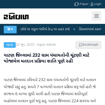
E-Paper
|
Login
 આરોપો પર રાહુલ ગાંધીએ કેન્દ્ર પર પ્રહાર કર્યા
બ્રેકિંગ
●
હિંમતનગરમાં રહસ્યમય વાયરસ કે 
23 જૂન, 2025
|
Super Admin
Bookmark
પાટણ
પાટણ જિલ્લામાં 232 ગ્રામ પંચાયતોની ચૂંટણી માટે
યોજાયેલ મતદાન પ્રક્રિયા શાતિ પૂણૅ રહી
પાટણ જિલ્લામાં રવિવારે 232 ગ્રામ પંચાયતોની ચૂંટણી માટે મતદાન
યોજાઈ રહ્યું હતું. સવારે 7 વાગ્યાથી મતદાન પ્રક્રિયા શરૂ થઈ હતી જે
સાંજના 6 વાગ્યા સુધી ચાલી હતી પાટણ જિલ્લામાં શાંતિપૂર્ણ
માહોલમાં મતદાન પૂર્ણ થયું હતું. પાટણ જિલ્લામાં 224 સરપંચ અને