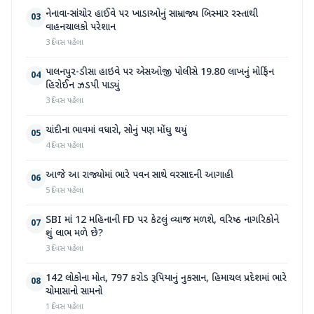
નેનાવા-સાંચોર હાઈવે પર ખાડાઓનું સામ્રાજ્ય બિસ્માર રસ્તાથી
03
વાહનચાલકો પરેશાન
3 દિવસ પહેલા
પાલનપુર-ડીસા હાઇવે પર એસઓજી પોલીસે 19.80 લાખનું મોર્ફિન
04
હિરોઈન ઝડપી પાડ્યું
3 દિવસ પહેલા
ચાંદીના ભાવમાં વધારો, સોનું પણ મોંઘુ થયું
05
4 દિવસ પહેલા
આજે આ રાજ્યોમાં ભારે પવન સાથે વરસાદની આગાહી
06
5 દિવસ પહેલા
SBI માં 12 મહિનાની FD પર કેટલું વ્યાજ મળશે, વરિષ્ઠ નાગરિકોને
07
શું લાભ મળે છે?
3 દિવસ પહેલા
142 લોકોના મોત, 797 કરોડ રૂપિયાનું નુકસાન, હિમાચલ પ્રદેશમાં ભારે
08
ચોમાસાનો સામનો
1 દિવસ પહેલા