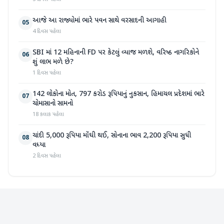
આજે આ રાજ્યોમાં ભારે પવન સાથે વરસાદની આગાહી
05
4 દિવસ પહેલા
SBI માં 12 મહિનાની FD પર કેટલું વ્યાજ મળશે, વરિષ્ઠ નાગરિકોને
06
શું લાભ મળે છે?
1 દિવસ પહેલા
142 લોકોના મોત, 797 કરોડ રૂપિયાનું નુકસાન, હિમાચલ પ્રદેશમાં ભારે
07
ચોમાસાનો સામનો
18 કલાક પહેલા
ચાંદી 5,000 રૂપિયા મોંઘી થઈ, સોનાના ભાવ 2,200 રૂપિયા સુધી
08
વધ્યા
2 દિવસ પહેલા