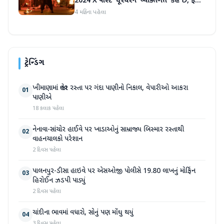
2024 X પોસ્ટ 'ધૂરંધરને 'વ્યક્તિગત' કહે છે, ફરી
એકવાર ચર્ચામાં
4 મહિના પહેલા
ટ્રેન્ડિંગ
ખીમાણામાં જાહેર રસ્તા પર ગંદા પાણીનો નિકાલ, વેપારીઓ આકરા
01
પાણીએ
18 કલાક પહેલા
નેનાવા-સાંચોર હાઈવે પર ખાડાઓનું સામ્રાજ્ય બિસ્માર રસ્તાથી
02
વાહનચાલકો પરેશાન
2 દિવસ પહેલા
પાલનપુર-ડીસા હાઇવે પર એસઓજી પોલીસે 19.80 લાખનું મોર્ફિન
03
હિરોઈન ઝડપી પાડ્યું
2 દિવસ પહેલા
ચાંદીના ભાવમાં વધારો, સોનું પણ મોંઘુ થયું
04
3 દિવસ પહેલા