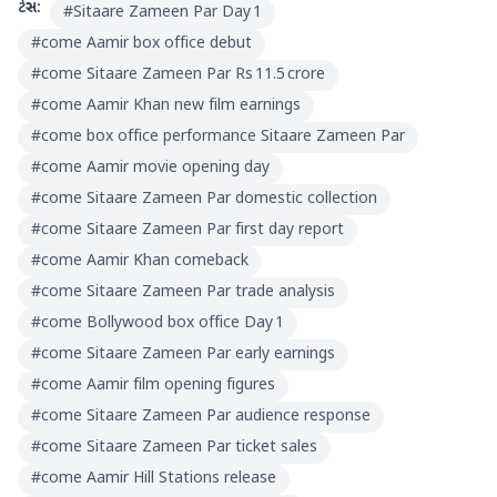
ટેગ્સ:
#
Sitaare Zameen Par Day 1
#
come Aamir box office debut
#
come Sitaare Zameen Par Rs 11.5 crore
#
come Aamir Khan new film earnings
#
come box office performance Sitaare Zameen Par
#
come Aamir movie opening day
#
come Sitaare Zameen Par domestic collection
#
come Sitaare Zameen Par first day report
#
come Aamir Khan comeback
#
come Sitaare Zameen Par trade analysis
#
come Bollywood box office Day 1
#
come Sitaare Zameen Par early earnings
#
come Aamir film opening figures
#
come Sitaare Zameen Par audience response
#
come Sitaare Zameen Par ticket sales
#
come Aamir Hill Stations release