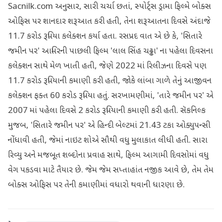
Sacnilk.com અનુસાર, સારી ચર્ચા છતાં, સ્પોર્ટ્સ ડ્રામા ફિલ્મે બોક્સ
ઓફિસ પર શાનદાર શરૂઆત કરી હતી, તેના શરૂઆતના દિવસે અંદાજે
11.7 કરોડ રૂપિયા કલેક્શન કર્યા હતા. રસપ્રદ વાત એ છે કે, 'સિતારે
જમીન પર' આમિરની પાછલી ફિલ્મ 'લાલ સિંહ ચઢ્ઢા' ના પહેલા દિવસના
કલેક્શન સાથે મેળ ખાતી હતી, જેણે 2022 માં રિલીઝના દિવસે પણ
11.7 કરોડ રૂપિયાની કમાણી કરી હતી, જોકે લાંબા ગાળે તેનું આજીવન
કલેક્શન ફક્ત 60 કરોડ રૂપિયા હતું. સરખામણીમાં, 'તારે જમીન પર' એ
2007 માં પહેલા દિવસે 2 કરોડ રૂપિયાની કમાણી કરી હતી. સૅકનિલ્ક
મુજબ, 'સિતારે જમીન પર' એ હિન્દી બેલ્ટમાં 21.43 ટકા ઓક્યુપન્સી
નોંધાવી હતી, જેમાં નાઇટ શોએ સૌથી વધુ મુલાકાત લીધી હતી. સારા
રિવ્યુ અને મજબૂત શબ્દોના પ્રવાહ સાથે, ફિલ્મ આગામી દિવસોમાં વધુ
વેગ પકડવા માટે તૈયાર છે. જેમ જેમ સપ્તાહાંત નજીક આવે છે, તેમ તેમ
બોક્સ ઓફિસ પર તેની કમાણીમાં વધારો થવાની ધારણા છે.