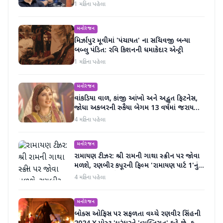
1 મહિના પહેલા
મનોરંજન
મિર્ઝાપુર મૂવીમાં 'પંચાયત' ના સચિવજી બન્યા
બબ્લુ પંડિત: રવિ કિશનની ધમાકેદાર એન્ટ્રી
1 મહિના પહેલા
મનોરંજન
વાંકડિયા વાળ, કાંજી આંખો અને અદ્ભુત ફિટનેસ,
જોધા અકબરની રુકૈયા બેગમ 13 વર્ષમાં જરાય
બદલાઈ નથી
4 મહિના પહેલા
મનોરંજન
રામાયણ ટીઝર: શ્રી રામની ગાથા સ્ક્રીન પર જોવા
મળશે, રણબીર કપૂરની ફિલ્મ 'રામાયણ પાર્ટ 1'નું
ટીઝર અદભૂત છે
4 મહિના પહેલા
મનોરંજન
બોક્સ ઓફિસ પર સફળતા વચ્ચે રણવીર સિંહની