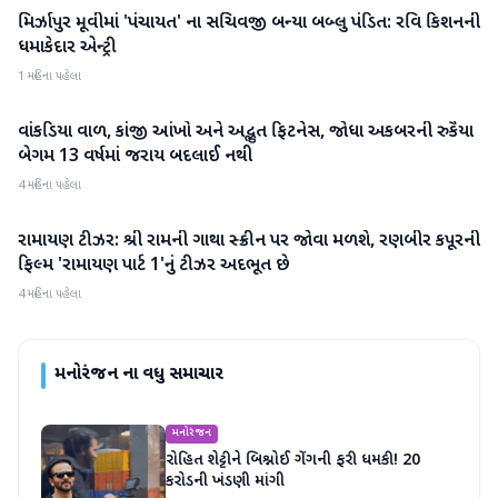
મિર્ઝાપુર મૂવીમાં 'પંચાયત' ના સચિવજી બન્યા બબ્લુ પંડિત: રવિ કિશનની
મનોરંજન
ધમાકેદાર એન્ટ્રી
1 મહિના પહેલા
વાંકડિયા વાળ, કાંજી આંખો અને અદ્ભુત ફિટનેસ, જોધા અકબરની રુકૈયા
મનોરંજન
બેગમ 13 વર્ષમાં જરાય બદલાઈ નથી
4 મહિના પહેલા
રામાયણ ટીઝર: શ્રી રામની ગાથા સ્ક્રીન પર જોવા મળશે, રણબીર કપૂરની
મનોરંજન
ફિલ્મ 'રામાયણ પાર્ટ 1'નું ટીઝર અદભૂત છે
4 મહિના પહેલા
મનોરંજન
ના વધુ સમાચાર
મનોરંજન
રોહિત શેટ્ટીને બિશ્નોઈ ગેંગની ફરી ધમકી! 20
કરોડની ખંડણી માંગી