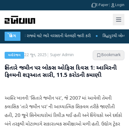
E-Paper
|
Login
ગે 18 રાજ્યો માટે ભારે વરસાદની ચેતવણી જારી કરી
બ્રેકિંગ
●
સિદ્ધપુરથી બોમ્બ બનાવવાની 
22 જૂન, 2025
|
Super Admin
Bookmark
મનોરંજન
સિતારે જમીન પર બોક્સ ઓફિસ દિવસ 1: આમિરની
ફિલ્મની શરૂઆત સારી, 11.5 કરોડની કમાણી
આમિર ખાનની 'સિતારે જમીન પર', જે 2007 માં આવેલી તેમની
ક્લાસિક 'તારે જમીન પર' ની આધ્યાત્મિક સિક્વલ તરીકે જાણીતી
હતી, 20 જૂને સિનેમાઘરોમાં રિલીઝ થઈ હતી અને વિવેચકો અને દર્શકો
બંને તરફથી મોટાભાગે સકારાત્મક સમીક્ષાઓ મળી હતી. ઉદ્યોગ ટ્રેકર