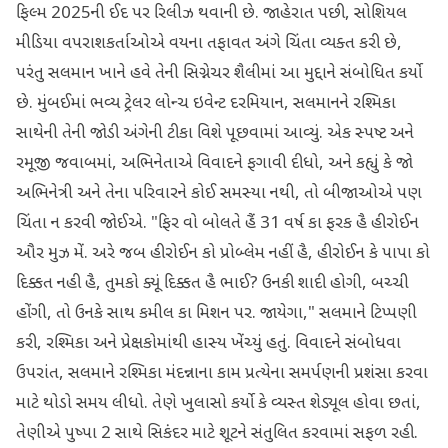
ફિલ્મ 2025ની ઈદ પર રિલીઝ થવાની છે. જાહેરાત પછી, સોશિયલ
મીડિયા વપરાશકર્તાઓએ વયના તફાવત અંગે ચિંતા વ્યક્ત કરી છે,
પરંતુ સલમાન ખાને હવે તેની સિગ્નેચર શૈલીમાં આ મુદ્દાને સંબોધિત કર્યો
છે. મુંબઈમાં ભવ્ય ટ્રેલર લોન્ચ ઇવેન્ટ દરમિયાન, સલમાનને રશ્મિકા
સાથેની તેની જોડી અંગેની ટીકા વિશે પૂછવામાં આવ્યું. એક સ્પષ્ટ અને
રમૂજી જવાબમાં, અભિનેતાએ વિવાદને ફગાવી દીધો, અને કહ્યું કે જો
અભિનેત્રી અને તેના પરિવારને કોઈ સમસ્યા નથી, તો બીજાઓએ પણ
ચિંતા ન કરવી જોઈએ. "ફિર વો બોલતે હૈં 31 વર્ષ કા ફરક હૈ હીરોઈન
ઔર મુઝ મેં. અરે જબ હીરોઈન કો પ્રોબ્લેમ નહીં હૈ, હીરોઈન કે પાપા કો
દિક્કત નહી હૈ, તુમકો ક્યૂં દિક્કત હૈ ભાઈ? ઉનકી શાદી હોગી, બચ્ચી
હોંગી, તો ઉનકે સાથ કમીલ કા મિશન પર. જાયેગા," સલમાને ટિપ્પણી
કરી, રશ્મિકા અને પ્રેક્ષકોમાંથી હાસ્ય ખેંચ્યું હતું. વિવાદને સંબોધવા
ઉપરાંત, સલમાને રશ્મિકા મંદન્નાના કામ પ્રત્યેના સમર્પણની પ્રશંસા કરવા
માટે થોડો સમય લીધો. તેણે ખુલાસો કર્યો કે વ્યસ્ત શેડ્યૂલ હોવા છતાં,
તેણીએ પુષ્પા 2 સાથે સિકંદર માટે શૂટને સંતુલિત કરવામાં સફળ રહી.