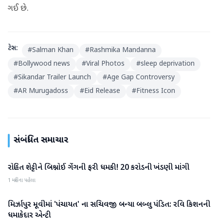
ગઈ છે.
ટેગ્સ:
#
Salman Khan
#
Rashmika Mandanna
#
Bollywood news
#
Viral Photos
#
sleep deprivation
#
Sikandar Trailer Launch
#
Age Gap Controversy
#
AR Murugadoss
#
Eid Release
#
Fitness Icon
સંબંધિત સમાચાર
રોહિત શેટ્ટીને બિશ્નોઈ ગેંગની ફરી ધમકી! 20 કરોડની ખંડણી માંગી
મનોરંજન
1 મહિના પહેલા
મિર્ઝાપુર મૂવીમાં 'પંચાયત' ના સચિવજી બન્યા બબ્લુ પંડિત: રવિ કિશનની
મનોરંજન
ધમાકેદાર એન્ટ્રી