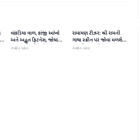
ા
વાંકડિયા વાળ, કાંજી આંખો
રામાયણ ટીઝર: શ્રી રામની
મનોરંજન
મનોરંજન
:
અને અદ્ભુત ફિટનેસ, જોધા
ગાથા સ્ક્રીન પર જોવા મળશે,
ી
અકબરની રુકૈયા બેગમ 13
રણબીર કપૂરની ફિલ્મ
4 મહિના પહેલા
4 મહિના પહેલા
વર્ષમાં જરાય બદલાઈ નથી
'રામાયણ પાર્ટ 1'નું ટીઝર
અદભૂત છે