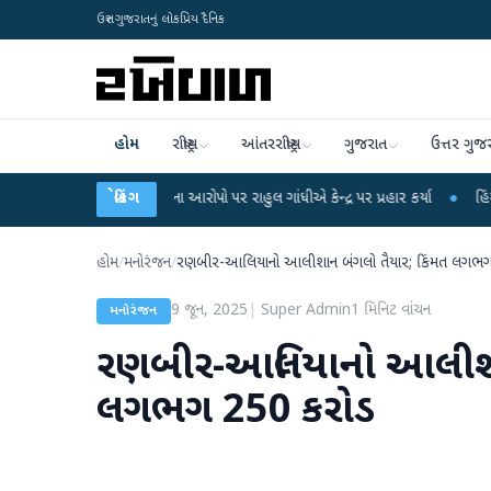
ઉત્તર ગુજરાતનું લોકપ્રિય દૈનિક
હોમ
રાષ્ટ્રીય
આંતરરાષ્ટ્રીય
ગુજરાત
ઉત્તર ગુજ
પરીક્ષા લીકના આરોપો પર રાહુલ ગાંધીએ કેન્દ્ર પર પ્રહાર કર્યા
બ્રેકિંગ
●
હિંમતનગરમાં રહસ્ય
હોમ
/
મનોરંજન
/
રણબીર-આલિયાનો આલીશાન બંગલો તૈયાર; કિંમત લગભ
9 જૂન, 2025
|
Super Admin
1
મિનિટ વાંચન
મનોરંજન
રણબીર-આલિયાનો આલીશાન
લગભગ 250 કરોડ