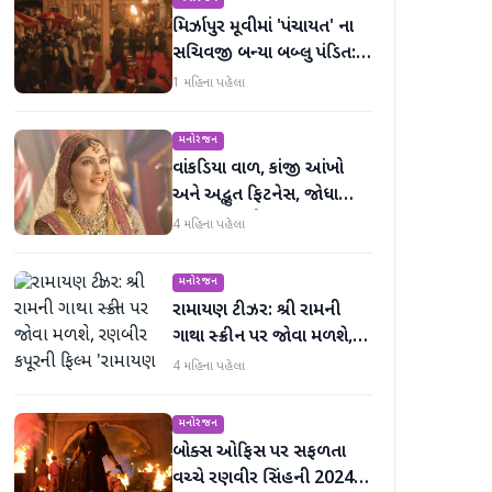
મિર્ઝાપુર મૂવીમાં 'પંચાયત' ના
સચિવજી બન્યા બબ્લુ પંડિત:
રવિ કિશનની ધમાકેદાર એન્ટ્રી
1 મહિના પહેલા
મનોરંજન
વાંકડિયા વાળ, કાંજી આંખો
અને અદ્ભુત ફિટનેસ, જોધા
અકબરની રુકૈયા બેગમ 13
4 મહિના પહેલા
વર્ષમાં જરાય બદલાઈ નથી
મનોરંજન
રામાયણ ટીઝર: શ્રી રામની
ગાથા સ્ક્રીન પર જોવા મળશે,
રણબીર કપૂરની ફિલ્મ
4 મહિના પહેલા
'રામાયણ પાર્ટ 1'નું ટીઝર
અદભૂત છે
મનોરંજન
બોક્સ ઓફિસ પર સફળતા
વચ્ચે રણવીર સિંહની 2024 X