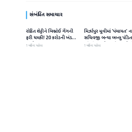
સંબંધિત સમાચાર
રોહિત શેટ્ટીને બિશ્નોઈ ગેંગની
મિર્ઝાપુર મૂવીમાં 'પંચાયત' ન
મનોરંજન
મનોરંજન
ફરી ધમકી! 20 કરોડની ખંડણી
સચિવજી બન્યા બબ્લુ પંડિત
માંગી
રવિ કિશનની ધમાકેદાર એન્ટ્ર
1 મહિના પહેલા
1 મહિના પહેલા