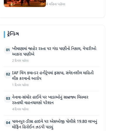
પોસ્ટ 'ધૂરંધરને 'વ્યક્તિગત' કહે
4 મહિના પહેલા
છે, ફરી એકવાર ચર્ચામાં
ટ્રેન્ડિંગ
ખીમાણામાં જાહેર રસ્તા પર ગંદા પાણીનો નિકાલ, વેપારીઓ
01
આકરા પાણીએ
2 દિવસ પહેલા
IAF વિંગ કમાન્ડર હનીટ્રેપમાં ફસાયા, સંવેદનશીલ માહિતી
02
લીક કરવાનો આરોપ
1 દિવસ પહેલા
નેનાવા-સાંચોર હાઈવે પર ખાડાઓનું સામ્રાજ્ય બિસ્માર
03
રસ્તાથી વાહનચાલકો પરેશાન
4 દિવસ પહેલા
પાલનપુર-ડીસા હાઇવે પર એસઓજી પોલીસે 19.80 લાખનું
04
મોર્ફિન હિરોઈન ઝડપી પાડ્યું