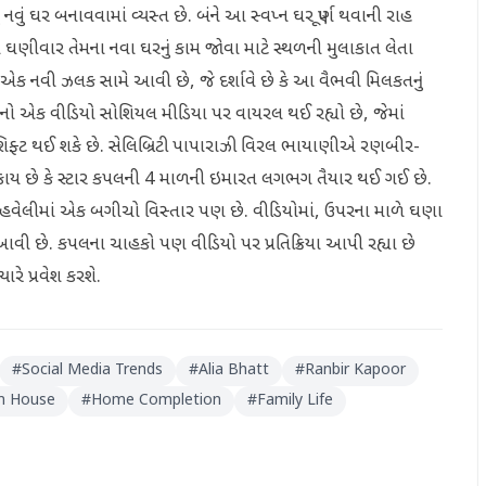
વું ઘર બનાવવામાં વ્યસ્ત છે. બંને આ સ્વપ્ન ઘર પૂર્ણ થવાની રાહ
ણીવાર તેમના નવા ઘરનું કામ જોવા માટે સ્થળની મુલાકાત લેતા
 નવી ઝલક સામે આવી છે, જે દર્શાવે છે કે આ વૈભવી મિલકતનું
રનો એક વીડિયો સોશિયલ મીડિયા પર વાયરલ થઈ રહ્યો છે, જેમાં
માં શિફ્ટ થઈ શકે છે. સેલિબ્રિટી પાપારાઝી વિરલ ભાયાણીએ રણબીર-
શકાય છે કે સ્ટાર કપલની 4 માળની ઇમારત લગભગ તૈયાર થઈ ગઈ છે.
 કે હવેલીમાં એક બગીચો વિસ્તાર પણ છે. વીડિયોમાં, ઉપરના માળે ઘણા
વી છે. કપલના ચાહકો પણ વીડિયો પર પ્રતિક્રિયા આપી રહ્યા છે
રે પ્રવેશ કરશે.
#
Social Media Trends
#
Alia Bhatt
#
Ranbir Kapoor
m House
#
Home Completion
#
Family Life