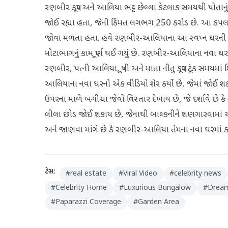
રણબીર કપૂર અને આલિયા ભટ્ટ છેલ્લા કેટલાક સમયથી પોતાનું ન
જોઈ રહ્યા હતા, જેની કિંમત લગભગ 250 કરોડ છે. આ કપલ ઘ
જોવા મળતા હતા. હવે રણબીર-આલિયાના આ સ્વપ્ન ઘરની એક
મોટાભાગનું કામ પૂર્ણ થઈ ગયું છે. રણબીર-આલિયાના નવા ઘ
રણબીર, પત્ની આલિયા, પુત્રી અને માતા નીતુ કપૂર ટૂંક સમય
આલિયાના નવા ઘરનો એક વીડિયો શેર કર્યો છે, જેમાં જોઈ 
ઉપરના માળે બગીચા જેવો વિસ્તાર દેખાય છે, જે દર્શાવે છે
લીલા છોડ જોઈ શકાય છે, જેનાથી બાલ્કનીને શણગારવામાં આ
અને જાણવા માંગે છે કે રણબીર-આલિયા તેમના નવા ઘરમાં ક્યા
ટેગ્સ:
#
real estate
#
Viral Video
#
celebrity news
#
Celebrity Home
#
Luxurious Bungalow
#
Drea
#
Paparazzi Coverage
#
Garden Area