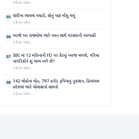
4 દિવસ પહેલા
ચાંદીના ભાવમાં વધારો, સોનું પણ મોંઘુ થયું
05
5 દિવસ પહેલા
આજે આ રાજ્યોમાં ભારે પવન સાથે વરસાદની આગાહી
06
5 દિવસ પહેલા
SBI માં 12 મહિનાની FD પર કેટલું વ્યાજ મળશે, વરિષ્ઠ
07
નાગરિકોને શું લાભ મળે છે?
3 દિવસ પહેલા
142 લોકોના મોત, 797 કરોડ રૂપિયાનું નુકસાન, હિમાચલ
08
પ્રદેશમાં ભારે ચોમાસાનો સામનો
2 દિવસ પહેલા