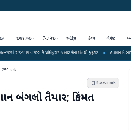
રાત
રાજકારણ
બિઝનેસ
સ્પોર્ટ્સ
હેલ્થ
ગેજેટ
અન
મય વાયરસ કે ચાંદીપુરા? 6 બાળકોના મોતથી ફફડાટ
●
હવામાન વિભાગે 18 રાજ્યો માટ
ગ 250 કરોડ
Bookmark
 બંગલો તૈયાર; કિંમત