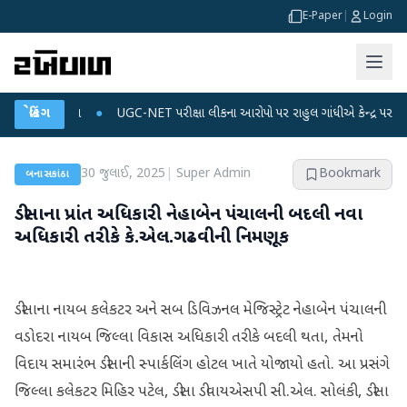
E-Paper
|
Login
ટા પ્લાન
બ્રેકિંગ
●
UGC-NET પરીક્ષા લીકના આરોપો પર રાહુલ ગાંધીએ કેન્દ્ર પર પ્રહાર કર્યા
30 જુલાઈ, 2025
|
Super Admin
Bookmark
બનાસકાંઠા
ડીસાના પ્રાંત અધિકારી નેહાબેન પંચાલની બદલી નવા
અધિકારી તરીકે કે.એલ.ગઢવીની નિમણૂક
ડીસાના નાયબ કલેકટર અને સબ ડિવિઝનલ મેજિસ્ટ્રેટ નેહાબેન પંચાલની
વડોદરા નાયબ જિલ્લા વિકાસ અધિકારી તરીકે બદલી થતા, તેમનો
વિદાય સમારંભ ડીસાની સ્પાર્કલિંગ હોટલ ખાતે યોજાયો હતો. આ પ્રસંગે
જિલ્લા કલેકટર મિહિર પટેલ, ડીસા ડીવાયએસપી સી.એલ. સોલંકી, ડીસા