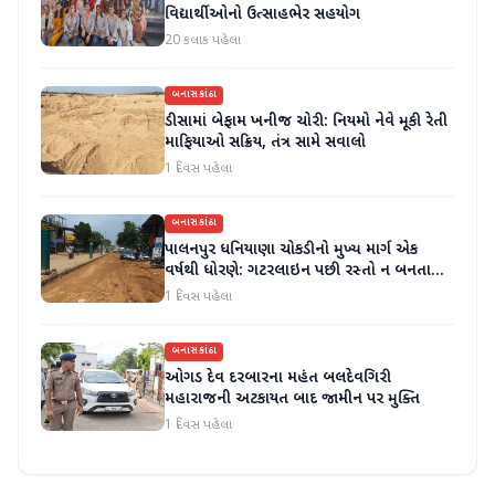
વિદ્યાર્થીઓનો ઉત્સાહભેર સહયોગ
20 કલાક પહેલા
બનાસકાંઠા
ડીસામાં બેફામ ખનીજ ચોરી: નિયમો નેવે મૂકી રેતી
માફિયાઓ સક્રિય, તંત્ર સામે સવાલો
1 દિવસ પહેલા
બનાસકાંઠા
પાલનપુર ધનિયાણા ચોકડીનો મુખ્ય માર્ગ એક
વર્ષથી ધોરણે: ગટરલાઇન પછી રસ્તો ન બનતા
હાલાકી
1 દિવસ પહેલા
બનાસકાંઠા
ઓગડ દેવ દરબારના મહંત બલદેવગિરી
મહારાજની અટકાયત બાદ જામીન પર મુક્તિ
1 દિવસ પહેલા