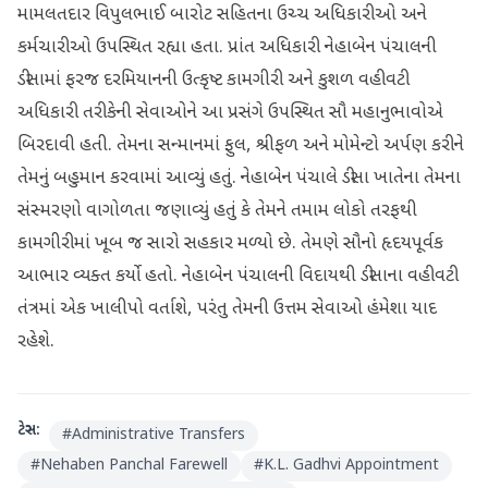
મામલતદાર વિપુલભાઈ બારોટ સહિતના ઉચ્ચ અધિકારીઓ અને
કર્મચારીઓ ઉપસ્થિત રહ્યા હતા. પ્રાંત અધિકારી નેહાબેન પંચાલની
ડીસામાં ફરજ દરમિયાનની ઉત્કૃષ્ટ કામગીરી અને કુશળ વહીવટી
અધિકારી તરીકેની સેવાઓને આ પ્રસંગે ઉપસ્થિત સૌ મહાનુભાવોએ
બિરદાવી હતી. તેમના સન્માનમાં ફુલ, શ્રીફળ અને મોમેન્ટો અર્પણ કરીને
તેમનું બહુમાન કરવામાં આવ્યું હતું. નેહાબેન પંચાલે ડીસા ખાતેના તેમના
સંસ્મરણો વાગોળતા જણાવ્યું હતું કે તેમને તમામ લોકો તરફથી
કામગીરીમાં ખૂબ જ સારો સહકાર મળ્યો છે. તેમણે સૌનો હૃદયપૂર્વક
આભાર વ્યક્ત કર્યો હતો. નેહાબેન પંચાલની વિદાયથી ડીસાના વહીવટી
તંત્રમાં એક ખાલીપો વર્તાશે, પરંતુ તેમની ઉત્તમ સેવાઓ હંમેશા યાદ
રહેશે.
ટેગ્સ:
#
Administrative Transfers
#
Nehaben Panchal Farewell
#
K.L. Gadhvi Appointment