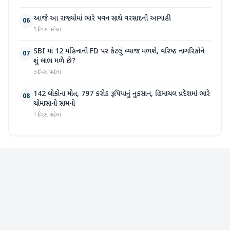
આજે આ રાજ્યોમાં ભારે પવન સાથે વરસાદની આગાહી
06
5 દિવસ પહેલા
SBI માં 12 મહિનાની FD પર કેટલું વ્યાજ મળશે, વરિષ્ઠ નાગરિકોને
07
શું લાભ મળે છે?
3 દિવસ પહેલા
142 લોકોના મોત, 797 કરોડ રૂપિયાનું નુકસાન, હિમાચલ પ્રદેશમાં ભારે
08
ચોમાસાનો સામનો
1 દિવસ પહેલા