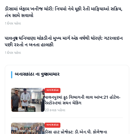
ડીસામાં બેફામ ખનીજ ચોરી: નિયમો નેવે મૂકી રેતી માફિયાઓ સક્રિય,
બનાસકાંઠા
તંત્ર સામે સવાલો
1 દિવસ પહેલા
પાલનપુર ધનિયાણા ચોકડીનો મુખ્ય માર્ગ એક વર્ષથી ધોરણે: ગટરલાઇન
બનાસકાંઠા
પછી રસ્તો ન બનતા હાલાકી
1 દિવસ પહેલા
બનાસકાંઠા
ના વધુ સમાચાર
બનાસકાંઠા
પાલનપુરમાં ફૂડ વિભાગની લાલ આંખ:21 હોટેલ-
રેસ્ટોરન્ટમાં સઘન ચેકિંગ
20 કલાક પહેલા
બનાસકાંઠા
ડીસા હાટ પ્રોજેક્ટ: ડી.એન.પી. કોલેજના