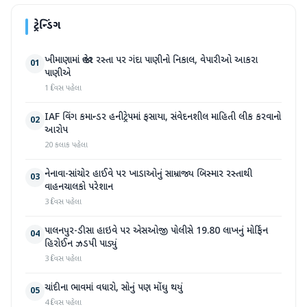
ટ્રેન્ડિંગ
ખીમાણામાં જાહેર રસ્તા પર ગંદા પાણીનો નિકાલ, વેપારીઓ આકરા
01
પાણીએ
1 દિવસ પહેલા
IAF વિંગ કમાન્ડર હનીટ્રેપમાં ફસાયા, સંવેદનશીલ માહિતી લીક કરવાનો
02
આરોપ
20 કલાક પહેલા
નેનાવા-સાંચોર હાઈવે પર ખાડાઓનું સામ્રાજ્ય બિસ્માર રસ્તાથી
03
વાહનચાલકો પરેશાન
3 દિવસ પહેલા
પાલનપુર-ડીસા હાઇવે પર એસઓજી પોલીસે 19.80 લાખનું મોર્ફિન
04
હિરોઈન ઝડપી પાડ્યું
3 દિવસ પહેલા
ચાંદીના ભાવમાં વધારો, સોનું પણ મોંઘુ થયું
05
4 દિવસ પહેલા