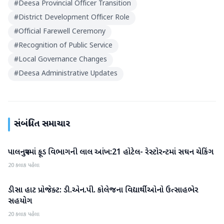
#
Deesa Provincial Officer Transition
#
District Development Officer Role
#
Official Farewell Ceremony
#
Recognition of Public Service
#
Local Governance Changes
#
Deesa Administrative Updates
સંબંધિત સમાચાર
પાલનપુરમાં ફૂડ વિભાગની લાલ આંખ:21 હોટેલ- રેસ્ટોરન્ટમાં સઘન ચેકિંગ
બનાસકાંઠા
20 કલાક પહેલા
ડીસા હાટ પ્રોજેક્ટ: ડી.એન.પી. કોલેજના વિદ્યાર્થીઓનો ઉત્સાહભેર
બનાસકાંઠા
સહયોગ
20 કલાક પહેલા