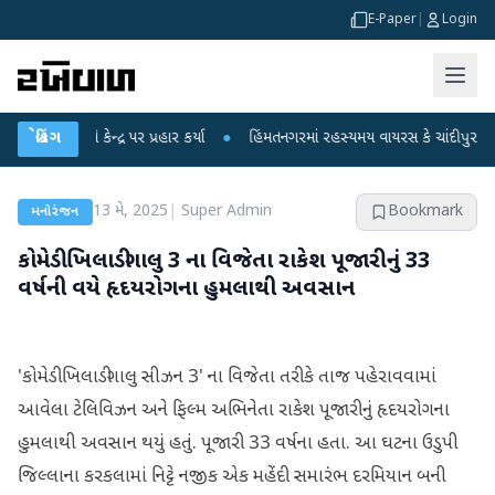
E-Paper
|
Login
ીએ કેન્દ્ર પર પ્રહાર કર્યા
બ્રેકિંગ
●
હિંમતનગરમાં રહસ્યમય વાયરસ કે ચાંદીપુરા? 6 બાળકો
13 મે, 2025
|
Super Admin
Bookmark
મનોરંજન
કોમેડી ખિલાડીગાલુ 3 ના વિજેતા રાકેશ પૂજારીનું 33
વર્ષની વયે હૃદયરોગના હુમલાથી અવસાન
'કોમેડી ખિલાડીગાલુ સીઝન 3' ના વિજેતા તરીકે તાજ પહેરાવવામાં
આવેલા ટેલિવિઝન અને ફિલ્મ અભિનેતા રાકેશ પૂજારીનું હૃદયરોગના
હુમલાથી અવસાન થયું હતું. પૂજારી 33 વર્ષના હતા. આ ઘટના ઉડુપી
જિલ્લાના કરકલામાં નિટ્ટે નજીક એક મહેંદી સમારંભ દરમિયાન બની