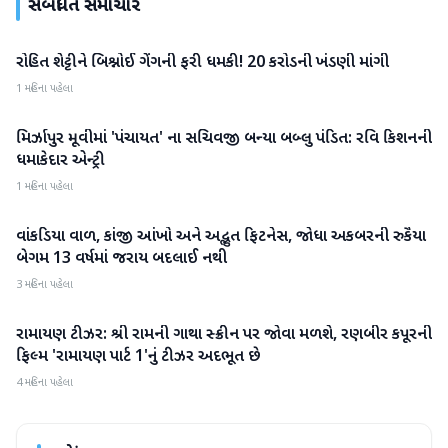
સંબંધિત સમાચાર
રોહિત શેટ્ટીને બિશ્નોઈ ગેંગની ફરી ધમકી! 20 કરોડની ખંડણી માંગી
મનોરંજન
1 મહિના પહેલા
મિર્ઝાપુર મૂવીમાં 'પંચાયત' ના સચિવજી બન્યા બબ્લુ પંડિત: રવિ કિશનની
મનોરંજન
ધમાકેદાર એન્ટ્રી
1 મહિના પહેલા
વાંકડિયા વાળ, કાંજી આંખો અને અદ્ભુત ફિટનેસ, જોધા અકબરની રુકૈયા
મનોરંજન
બેગમ 13 વર્ષમાં જરાય બદલાઈ નથી
3 મહિના પહેલા
રામાયણ ટીઝર: શ્રી રામની ગાથા સ્ક્રીન પર જોવા મળશે, રણબીર કપૂરની
મનોરંજન
ફિલ્મ 'રામાયણ પાર્ટ 1'નું ટીઝર અદભૂત છે
4 મહિના પહેલા