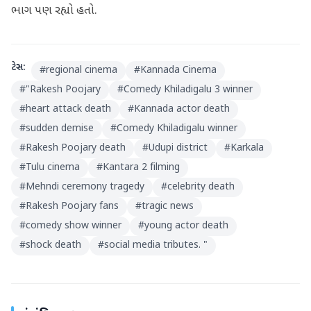
ભાગ પણ રહ્યો હતો.
ટેગ્સ:
#
regional cinema
#
Kannada Cinema
#
"Rakesh Poojary
#
Comedy Khiladigalu 3 winner
#
heart attack death
#
Kannada actor death
#
sudden demise
#
Comedy Khiladigalu winner
#
Rakesh Poojary death
#
Udupi district
#
Karkala
#
Tulu cinema
#
Kantara 2 filming
#
Mehndi ceremony tragedy
#
celebrity death
#
Rakesh Poojary fans
#
tragic news
#
comedy show winner
#
young actor death
#
shock death
#
social media tributes. "