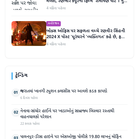
મળશે, રણબીર કપૂરની ફિલ્મ 'રામાયણ પાર્ટ 1'નું
ટીઝર અદભૂત છે
4 મહિના પહેલા
મનોરંજન
બોક્સ ઓફિસ પર સફળતા વચ્ચે રણવીર સિંહની
2024 X પોસ્ટ 'ધૂરંધરને 'વ્યક્તિગત' કહે છે, ફરી
એકવાર ચર્ચામાં
4 મહિના પહેલા
ટ્રેન્ડિંગ
ગુજરાતમાં ખાનગી ટ્યુશન ક્લાસીસ પર આવશે કડક કાયદો
01
6 દિવસ પહેલા
નેનાવા-સાંચોર હાઈવે પર ખાડાઓનું સામ્રાજ્ય બિસ્માર રસ્તાથી
02
વાહનચાલકો પરેશાન
22 કલાક પહેલા
પાલનપુર-ડીસા હાઇવે પર એસઓજી પોલીસે 19.80 લાખનું મોર્ફિન
03