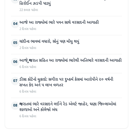
હિરોઈન ઝડપી પાડ્યું
22 કલાક પહેલા
આજે આ રાજ્યોમાં ભારે પવન સાથે વરસાદની આગાહી
04
2 દિવસ પહેલા
ચાંદીના ભાવમાં વધારો, સોનું પણ મોંઘુ થયું
05
2 દિવસ પહેલા
આજે ગુજરાત સહિત આ રાજ્યોમાં ભારેથી અતિભારે વરસાદની આગાહી
06
6 દિવસ પહેલા
ડીસા કોર્ટનો ચુકાદો: સગીરા પર દુષ્કર્મ કેસમાં આરોપીને ૨૦ વર્ષની
07
સખત કેદ અને ૫ લાખ વળતર
6 દિવસ પહેલા
ગુજરાતમાં ભારે વરસાદને લઈને રેડ એલર્ટ જાહેર, ઘણા જિલ્લાઓમાં
08
શાળાઓ અને કોલેજો બંધ
6 દિવસ પહેલા