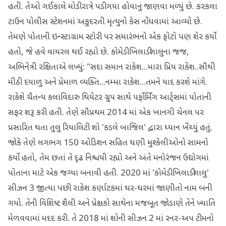
હતી. તેઓ ગઈકાલે મોડી રાત્રે પડી ગયા હોવાનું જાણવા મળ્યું છે. કરકલા
ટાઉન પોલીસ સ્ટેશનમાં અકુદરતી મૃત્યુનો કેસ નોંધવામાં આવ્યો છે.
તેમણે પોતાની ઇન્સ્ટાગ્રામ સ્ટોરી પર સમારંભનો એક ફોટો પણ શેર કર્યો
હતો, જે હવે વાયરલ થઈ રહ્યો છે. કોમેડી ખિલાડીગાલુના જજ,
અભિનેત્રી રક્ષિતાએ લખ્યું: "સદા સમાન રાકેશ...મારા પ્રિય રાકેશ..સૌથી
મીઠી દયાળુ અને પ્રેમાળ વ્યક્તિ...નમ્મા રાકેશ...તમને યાદ કરશે માંગે.
રાકેશે ચૈતન્ય કલાવિદારુ થિયેટર ગ્રુપ સાથે પર્ફોર્મિંગ આર્ટ્સમાં પોતાની
સફર શરૂ કરી હતી. તેણે સૌપ્રથમ 2014 માં એક ખાનગી ચેનલ પર
પ્રસારિત થતા તુલુ રિયાલિટી શો 'કડલે બાજિલ' દ્વારા ધ્યાન ખેંચ્યું હતું.
જોકે તેણે લગભગ 150 ઓડિશન સહિત ઘણી મુશ્કેલીઓનો સામનો
કર્યો હતો, તેમ છતાં તે દૃઢ નિશ્ચયી રહ્યો અને અંતે મનોરંજન ઉદ્યોગમાં
પોતાના માટે એક જગ્યા બનાવી હતી. 2020 માં 'કોમેડી ખિલાડીગાલુ'
સીઝન 3 જીત્યા પછી રાકેશ કર્ણાટકમાં ઘર-ઘરમાં જાણીતો નામ બની
ગયો. તેની વિશિષ્ટ શૈલી અને પ્રેક્ષકો સાથેના મજબૂત જોડાણે તેને ખ્યાતિ
મેળવવામાં મદદ કરી. તે 2018 માં શોની સીઝન 2 માં રનર-અપ ટીમનો