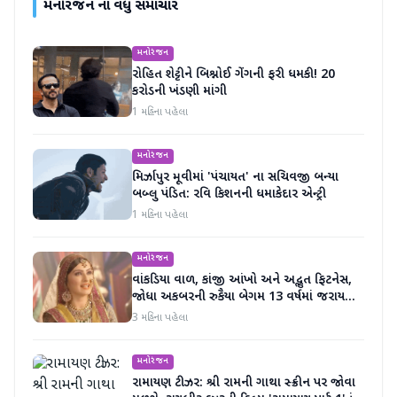
મનોરંજન
ના વધુ સમાચાર
મનોરંજન
રોહિત શેટ્ટીને બિશ્નોઈ ગેંગની ફરી ધમકી! 20
કરોડની ખંડણી માંગી
1 મહિના પહેલા
મનોરંજન
મિર્ઝાપુર મૂવીમાં 'પંચાયત' ના સચિવજી બન્યા
બબ્લુ પંડિત: રવિ કિશનની ધમાકેદાર એન્ટ્રી
1 મહિના પહેલા
મનોરંજન
વાંકડિયા વાળ, કાંજી આંખો અને અદ્ભુત ફિટનેસ,
જોધા અકબરની રુકૈયા બેગમ 13 વર્ષમાં જરાય
બદલાઈ નથી
3 મહિના પહેલા
મનોરંજન
રામાયણ ટીઝર: શ્રી રામની ગાથા સ્ક્રીન પર જોવા