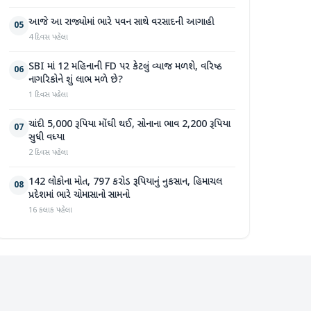
આજે આ રાજ્યોમાં ભારે પવન સાથે વરસાદની આગાહી
05
4 દિવસ પહેલા
SBI માં 12 મહિનાની FD પર કેટલું વ્યાજ મળશે, વરિષ્ઠ
06
નાગરિકોને શું લાભ મળે છે?
1 દિવસ પહેલા
ચાંદી 5,000 રૂપિયા મોંઘી થઈ, સોનાના ભાવ 2,200 રૂપિયા
07
સુધી વધ્યા
2 દિવસ પહેલા
142 લોકોના મોત, 797 કરોડ રૂપિયાનું નુકસાન, હિમાચલ
08
પ્રદેશમાં ભારે ચોમાસાનો સામનો
16 કલાક પહેલા