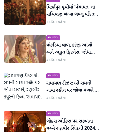
મિર્ઝાપુર મૂવીમાં 'પંચાયત' ના
સચિવજી બન્યા બબ્લુ પંડિત:
રવિ કિશનની ધમાકેદાર એન્ટ્રી
1 મહિના પહેલા
મનોરંજન
વાંકડિયા વાળ, કાંજી આંખો
અને અદ્ભુત ફિટનેસ, જોધા
અકબરની રુકૈયા બેગમ 13
4 મહિના પહેલા
વર્ષમાં જરાય બદલાઈ નથી
મનોરંજન
રામાયણ ટીઝર: શ્રી રામની
ગાથા સ્ક્રીન પર જોવા મળશે,
રણબીર કપૂરની ફિલ્મ
4 મહિના પહેલા
'રામાયણ પાર્ટ 1'નું ટીઝર
અદભૂત છે
મનોરંજન
બોક્સ ઓફિસ પર સફળતા
વચ્ચે રણવીર સિંહની 2024 X