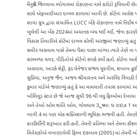
મૈનપુરી જિલ્લાના ભોગાવમાં રોકાણના નામે કરોડો રૂપિયાની છ
સામે એફઆઈઆર દાખલ કરવામાં આવી છે. કોર્ટના આદેશ પર
સાગા ગ્રુપ દ્વારા સંચાલિત LUCC બેંકે રોકાણના નામે નિર્દો
ખુલેલી આ બેંક 2024માં અચાનક બંધ થઈ ગઈ, જેના કારણે ર
વિકાસ તિવારીએ કોર્ટમાં દાખલ કરેલી અરજીમાં જણાવ્યું હતું 
સમીર અગ્રવાલ પાસે તેમના પૈસા પાછા માંગ્યા ત્યારે તેણે 
સાંભળ્યા વગર, પીડિતોએ કોર્ટનો સંપર્ક કર્યો હતો. કોર્ટના આ
અગ્રવાલ, આરકે શેટ્ટી, ફંડ મેનેજર સંજય મુદગીલ, શબાબ હુસૈન
સુપ્રિયા, અનુજ જૈન, અજય શ્રીવાસ્તવ અને અરવિંદ ત્રિપાઠી વિર
કુમાર પાંડેએ જણાવ્યું હતું કે આ મામલાની તપાસ કરવામાં 
બોલિવૂડ સ્ટાર છે જે આજ સુધી 96 થી વધુ ફિલ્મોમાં દેખાયા 
અને તેઓ ઓમ શાંતિ ઓમ, ગોલમાલ 3, પુષ્પા: ધ રાઇઝ 1 અને ઇક
બાગી 4 માં પણ એક શક્તિશાળી ભૂમિકા ભજવી હતી. તેમણે મ
કારકિર્દીની શરૂઆત કરી હતી. તેમની પ્રતિભા અને તેમના કૌશલ્ય પ્
વિવેચકોએ વખાણાયેલી ફિલ્મ ઇકબાલ (2005) માં તેમની બોલીવુ