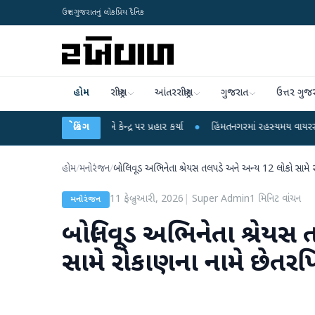
ઉત્તર ગુજરાતનું લોકપ્રિય દૈનિક
હોમ
રાષ્ટ્રીય
આંતરરાષ્ટ્રીય
ગુજરાત
ઉત્તર ગુજ
હુલ ગાંધીએ કેન્દ્ર પર પ્રહાર કર્યા
બ્રેકિંગ
●
હિંમતનગરમાં રહસ્યમય વાયરસ કે ચાંદીપુરા?
હોમ
/
મનોરંજન
/
બોલિવૂડ અભિનેતા શ્રેયસ તલપડે અને અન્ય 12 લોકો સામે ર
11 ફેબ્રુઆરી, 2026
|
Super Admin
1
મિનિટ વાંચન
મનોરંજન
બોલિવૂડ અભિનેતા શ્રેયસ 
સામે રોકાણના નામે છેતરપિ