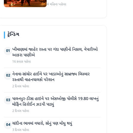
પોસ્ટ 'ધૂરંધરને 'વ્યક્તિગત' કહે
4 મહિના પહેલા
છે, ફરી એકવાર ચર્ચામાં
ટ્રેન્ડિંગ
ખીમાણામાં જાહેર રસ્તા પર ગંદા પાણીનો નિકાલ, વેપારીઓ
01
આકરા પાણીએ
16 કલાક પહેલા
નેનાવા-સાંચોર હાઈવે પર ખાડાઓનું સામ્રાજ્ય બિસ્માર
02
રસ્તાથી વાહનચાલકો પરેશાન
2 દિવસ પહેલા
પાલનપુર-ડીસા હાઇવે પર એસઓજી પોલીસે 19.80 લાખનું
03
મોર્ફિન હિરોઈન ઝડપી પાડ્યું
2 દિવસ પહેલા
ચાંદીના ભાવમાં વધારો, સોનું પણ મોંઘુ થયું
04
3 દિવસ પહેલા