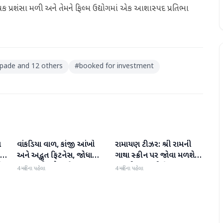
ાપક પ્રશંસા મળી અને તેમને ફિલ્મ ઉદ્યોગમાં એક આશાસ્પદ પ્રતિભા
lpade and 12 others
#
booked for investment
ા
વાંકડિયા વાળ, કાંજી આંખો
રામાયણ ટીઝર: શ્રી રામની
મનોરંજન
મનોરંજન
:
અને અદ્ભુત ફિટનેસ, જોધા
ગાથા સ્ક્રીન પર જોવા મળશે,
ી
અકબરની રુકૈયા બેગમ 13
રણબીર કપૂરની ફિલ્મ
4 મહિના પહેલા
4 મહિના પહેલા
વર્ષમાં જરાય બદલાઈ નથી
'રામાયણ પાર્ટ 1'નું ટીઝર
અદભૂત છે