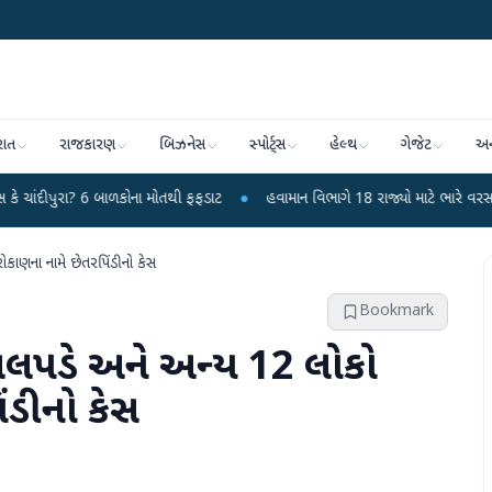
રાત
રાજકારણ
બિઝનેસ
સ્પોર્ટ્સ
હેલ્થ
ગેજેટ
અન
 6 બાળકોના મોતથી ફફડાટ
●
હવામાન વિભાગે 18 રાજ્યો માટે ભારે વરસાદની ચેતવણી જ
ોકાણના નામે છેતરપિંડીનો કેસ
Bookmark
તલપડે અને અન્ય 12 લોકો
ંડીનો કેસ