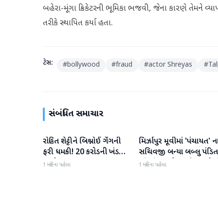
બહેરા-મૂંગા ક્રિકેટરની ભૂમિકા ભજવી, જેના કારણે તેમને વ્ય
તરીકે સ્થાપિત કર્યા હતા.
ટેગ્સ:
#
bollywood
#
fraud
#
actor Shreyas
#
Ta
સંબંધિત સમાચાર
રોહિત શેટ્ટીને બિશ્નોઈ ગેંગની
મિર્ઝાપુર મૂવીમાં 'પંચાયત' ન
મનોરંજન
મનોરંજન
ફરી ધમકી! 20 કરોડની ખંડણી
સચિવજી બન્યા બબ્લુ પંડિત
માંગી
રવિ કિશનની ધમાકેદાર એન્ટ્ર
1 મહિના પહેલા
1 મહિના પહેલા