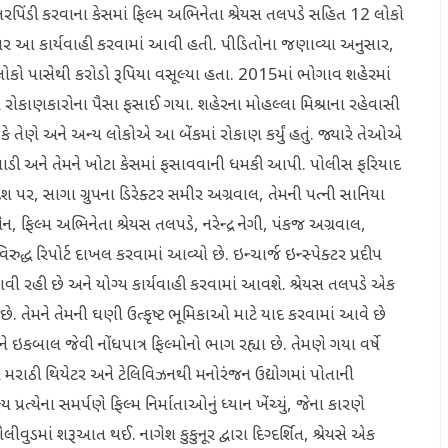
ેતરપિંડી કરવાના કેસમાં ફિલ્મ અભિનેતા શ્રેયસ તલપડે સહિત 12 લોકો
 આ કાર્યવાહી કરવામાં આવી હતી. પીડિતોના જણાવ્યા અનુસાર,
ષ લોકો પાસેથી કરોડો રૂપિયા વસૂલ્યા હતા. 2015માં ભોગાવ શહેરમાં
ોકાણકારોના પૈસા ફસાઈ ગયા. શહેરના મોહલ્લા મિશ્રાના રહેવાસી
કે તેણે અને અન્ય લોકોએ આ બેંકમાં રોકાણ કર્યું હતું. જ્યારે તેઓએ
ના પાડી અને તેમને ખોટા કેસમાં ફસાવવાની ધમકી આપી. પોલીસ ફરિયાદ
દેશ પર, સાગા ગ્રુપના ડિરેક્ટર સમીર અગ્રવાલ, તેમની પત્ની સાનિયા
, ફિલ્મ અભિનેતા શ્રેયસ તલપડે, નરેન્દ્ર નેગી, પંકજ અગ્રવાલ,
ુદ્ધ રિપોર્ટ દાખલ કરવામાં આવ્યો છે. ઇન્ચાર્જ ઇન્સ્પેક્ટર પ્રદીપ
આવી રહી છે અને યોગ્ય કાર્યવાહી કરવામાં આવશે. શ્રેયસ તલપડે એક
છે. તેમને તેમની ઘણી ઉત્કૃષ્ટ ભૂમિકાઓ માટે યાદ કરવામાં આવે છે
બાલ જેવી નોંધપાત્ર ફિલ્મોનો ભાગ રહ્યા છે. તેમણે ગયા વર્ષે
રાઠી થિયેટર અને ટેલિવિઝનથી મનોરંજન ઉદ્યોગમાં પોતાની
રત્યેના સમર્પણે ફિલ્મ નિર્માતાઓનું ધ્યાન ખેંચ્યું, જેના કારણે
ડમાં શરૂઆત થઈ. નાગેશ કુકુનૂર દ્વારા દિગ્દર્શિત, શ્રેયસે એક