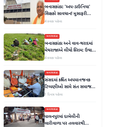
બનાસકાંઠા: 'અપ-ડાઉનિયા'
શિક્ષકો સાવધાન! મુસાફરી
કરતા શિક્ષકો સામે તવાઈ હાથ
4 કલાક પહેલા
ધરાશે
બનાસકાંઠા
બનાસકાંઠા અને વાવ-થરાદમાં
મેઘરાજાએ લીધો વિરામ: ઉઘાડ
નીકળતાં ખેડૂતોમાં આનંદનો
4 કલાક પહેલા
માહોલ
બનાસકાંઠા
સંસદમાં કથિત અપમાનજનક
ટિપ્પણીઓ સામે સંત સમાજમાં
રોષ: પાલનપુરમાં VHP સાથે
1 દિવસ પહેલા
મળીને અધિક કલેક્ટરને
આવેદનપત્ર આપ્યું
બનાસકાંઠા
પાલનપુરમાં દાબેલીની
લારીવાળા પર તલવારથી