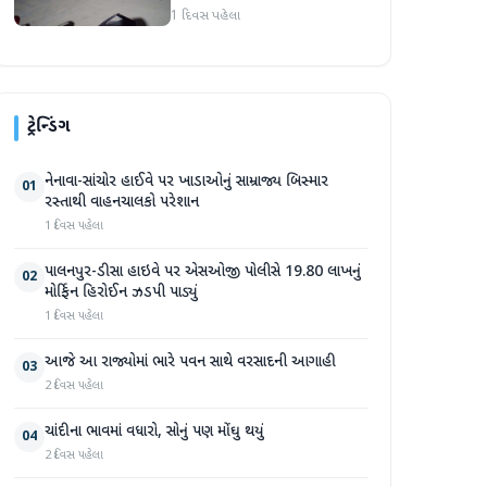
હુમલો: બે ઈજાગ્રસ્ત, આરોપી
1 દિવસ પહેલા
સામે કડક કાર્યવાહીની માંગ
ટ્રેન્ડિંગ
નેનાવા-સાંચોર હાઈવે પર ખાડાઓનું સામ્રાજ્ય બિસ્માર
01
રસ્તાથી વાહનચાલકો પરેશાન
1 દિવસ પહેલા
પાલનપુર-ડીસા હાઇવે પર એસઓજી પોલીસે 19.80 લાખનું
02
મોર્ફિન હિરોઈન ઝડપી પાડ્યું
1 દિવસ પહેલા
આજે આ રાજ્યોમાં ભારે પવન સાથે વરસાદની આગાહી
03
2 દિવસ પહેલા
ચાંદીના ભાવમાં વધારો, સોનું પણ મોંઘુ થયું
04
2 દિવસ પહેલા