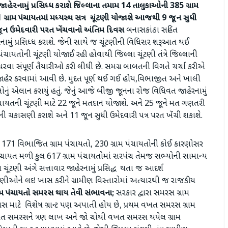
હેરનામું પ્રસિધ્ધ કરાશે
જિલ્લાના તમામ 14 તાલુકાઓની 385 ગ્રામ
 ગ્રામ પંચાયતમાં મધ્યસ્થ સત્ર ચૂંટણી યોજાશે
આજથી 9 જૂન સુધી
 જૂન ઉમેદવારી પરત ખેંચવાનો અંતિમ દિવસ
બનાસકાંઠા સહિત
નામું પ્રસિધ્ધ કરાશે. જેની સાથે જ ચૂંટણીની વિધિસર શરૂઆત થઈ
પંચાયતોની ચૂંટણી યોજાઈ રહી હોવાથી જિલ્લા ચૂંટણી તંત્રે જિલ્લાની
હાથ ધરવા સંપૂર્ણ તૈયારીઓ કરી લીધી છે. સમગ્ર બાબતની વિગતે ચર્ચા કરીએ
ખો જાહેર કરવામાં આવી છે. મુદત પૂર્ણ થઈ ગઈ હોય,વિભાજીત અને ખાલી
ોનું એલાન કરાયું હતું. જેનું આજે બીજી જૂનના રોજ વિધિવત જાહેરનામું
મ પંચાયતની ચૂંટણી માટે 22 જૂને મતદાન યોજાશે. અને 25 જૂને મત ગણતરી
્મની ચકાસણી કરાશે અને 11 જૂન સુધી ઉમેદવારી પત્ર પરત ખેંચી શકાશે.
્ય, 171 વિભાજિત ગ્રામ પંચાયતો, 230 ગ્રામ પંચાયતોની કોઈ કારણોસર
 પંચાયત મળી કુલ 617 ગ્રામ પંચાયતોમાં સરપંચ તેમજ સભ્યોની સામાન્ય
 ચૂંટણી અંગે સત્તાવાર જાહેરનામું પ્રસિદ્ધ થતા જ આદર્શ
ંટણીઓને લઇ ખાસ કરીને ગ્રામીણ વિસ્તારોમાં અત્યારથી જ રાજકીય
રામ પંચાયતો સમરસ થાય તેવી સંભાવના;
સરકાર દ્વારા સમરસ ગ્રામ
સ માટે વિશેષ ગ્રાન્ટ પણ અપાતી હોય છે, પ્રથમ વખત સમરસ ગ્રામ
ખત સમરસને ત્રણ લાખ અને જો ચોથી વખત સમરસ થયેલ ગ્રામ