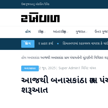
ઉત્તર ગુજરાતનું લોકપ્રિય દૈનિક
હોમ
રાષ્ટ્રીય
આંતરરાષ્ટ્રીય
ગુજરાત
ઉત્તર ગુજ
ીએ કેન્દ્ર પર પ્રહાર કર્યા
બ્રેકિંગ
●
હિંમતનગરમાં રહસ્યમય વાયરસ કે ચાંદીપુરા? 6 બાળકો
હોમ
/
બનાસકાંઠા
/
આજથી બનાસકાંઠા ગ્રામ પંચાયતોની ચૂંટણીની વિધિસર 
2 જૂન, 2025
|
Super Admin
1
મિનિટ વાંચન
બનાસકાંઠા
આજથી બનાસકાંઠા ગ્રામ પ
શરૂઆત