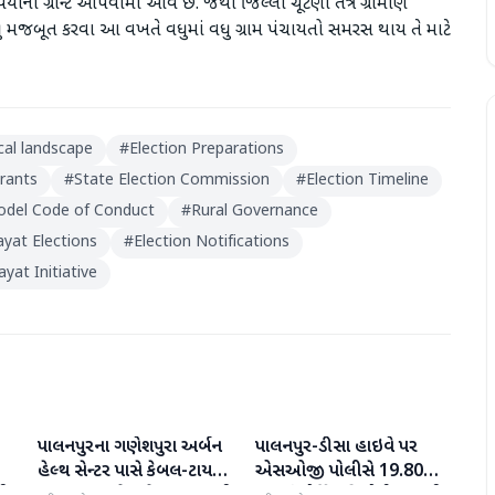
ની ગ્રાન્ટ આપવામાં આવે છે. જેથી જિલ્લા ચૂંટણી તંત્ર ગ્રામીણ
ુ મજબૂત કરવા આ વખતે વધુમાં વધુ ગ્રામ પંચાયતો સમરસ થાય તે માટે
ical landscape
#
Election Preparations
rants
#
State Election Commission
#
Election Timeline
del Code of Conduct
#
Rural Governance
yat Elections
#
Election Notifications
at Initiative
પાલનપુરના ગણેશપુરા અર્બન
પાલનપુર-ડીસા હાઇવે પર
બનાસકાંઠા
બનાસકાંઠા
હેલ્થ સેન્ટર પાસે કેબલ-ટાયર
એસઓજી પોલીસે 19.80