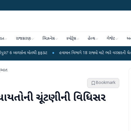
રાત
રાજકારણ
બિઝનેસ
સ્પોર્ટ્સ
હેલ્થ
ગેજેટ
અન
ના મોતથી ફફડાટ
●
હવામાન વિભાગે 18 રાજ્યો માટે ભારે વરસાદની ચેતવણી જારી કરી
શરૂઆત
Bookmark
ંચાયતોની ચૂંટણીની વિધિસર