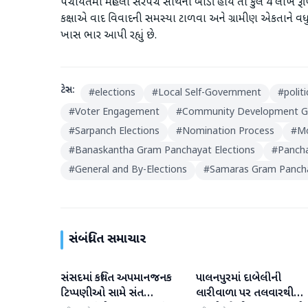
પંચાયતમાં મહિલા સરપંચ સાથેની બોડી હોય તો કુલ 4 લાખ રૂપિયા
કક્ષાએ વાદ વિવાદની સમસ્યા ટાળવા અને ગ્રામીણ એકતાને વધ
ખાસ ભાર આપી રહ્યું છે.
ટેગ્સ:
#
elections
#
Local Self-Government
#
polit
#
Voter Engagement
#
Community Development G
#
Sarpanch Elections
#
Nomination Process
#
Mo
#
Banaskantha Gram Panchayat Elections
#
Pancha
#
General and By-Elections
#
Samaras Gram Panchay
સંબંધિત સમાચાર
સંસદમાં કથિત અપમાનજનક
પાલનપુરમાં દાબેલીની
બનાસકાંઠા
બનાસકાંઠા
ટિપ્પણીઓ સામે સંત
લારીવાળા પર તલવારથી