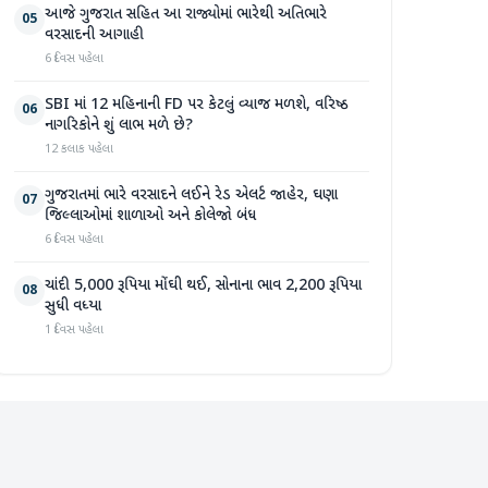
આજે ગુજરાત સહિત આ રાજ્યોમાં ભારેથી અતિભારે
05
વરસાદની આગાહી
6 દિવસ પહેલા
SBI માં 12 મહિનાની FD પર કેટલું વ્યાજ મળશે, વરિષ્ઠ
06
નાગરિકોને શું લાભ મળે છે?
12 કલાક પહેલા
ગુજરાતમાં ભારે વરસાદને લઈને રેડ એલર્ટ જાહેર, ઘણા
07
જિલ્લાઓમાં શાળાઓ અને કોલેજો બંધ
6 દિવસ પહેલા
ચાંદી 5,000 રૂપિયા મોંઘી થઈ, સોનાના ભાવ 2,200 રૂપિયા
08
સુધી વધ્યા
1 દિવસ પહેલા