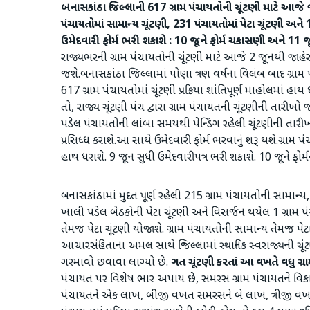
બનાસકાંઠા જિલ્લાની 617 ગ્રામ પંચાયતોની ચૂંટણી માટે આજે જા
પંચાયતોમાં સામાન્ય ચૂંટણી, 231 પંચાયતોમાં પેટા ચૂંટણી અને 1
ઉમેદવારી ફોર્મ ભરી શકાશે : 10 જૂને ફોર્મ ચકાસણી અને 11
રાજ્યભરની ગ્રામ પંચાયતોની ચૂંટણી માટે આજે 2 જૂનથી જાહેર
જશે.બનાસકાંઠા જિલ્લામાં પોણા ત્રણ વર્ષના વિલંબ બાદ ગ્રામ 
617 ગ્રામ પંચાયતોમાં ચૂંટણી પ્રક્રિયા શાંતિપૂર્ણ માહોલમાં 
તો, રાજ્ય ચૂંટણી પંચ દ્વારા ગ્રામ પંચાયતની ચૂંટણીની તારી
પડેલ પંચાયતોની લાંબા સમયથી પેન્ડિંગ રહેલી ચૂંટણીની તારીખ
પ્રસિધ્ધ કરાશે.આ સાથે ઉમેદવારી ફોર્મ ભરવાનું શરૂ થશે.ગ્રા
હાથ ધરાશે. 9 જૂન સુધી ઉમેદવારીપત્ર ભરી શકાશે. 10 જૂને ફોર
બનાસકાંઠામાં મુદત પૂર્ણ રહેલી 215 ગ્રામ પંચાયતોની સામાન
ખાલી પડેલ બેઠકોની પેટા ચૂંટણી અને વિસર્જન થયેલ 1 ગ્રામ
તેમજ પેટા ચૂંટણી યોજાશે. ગ્રામ પંચાયતોની સામાન્ય તેમજ પેટા
આચારસંહિતાના અમલ સાથે જિલ્લામાં સ્થાનિક સ્વરાજ્યની ચૂ
ગરમાવો છવાવા લાગ્યો છે.
ગત ચૂંટણી કરતાં આ વખતે વધુ ગ્
પંચાયત પર વિશેષ ભાર અપાય છે, સમરસ ગ્રામ પંચાયતને વિકા
પંચાયતને એક લાખ, બીજી વખત સમરસને બે લાખ, ત્રીજી વ