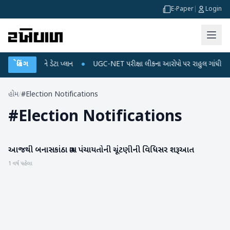
E-Paper
|
Login
લ રિચાર્જ અને ડેટા પ્લાન
બ્રેકિંગ
●
UGC-NET પરીક્ષા લીકના આરોપો પર રાહુલ ગાંધીએ કેન્દ્ર પ
હોમ
/
#Election Notifications
#
Election Notifications
આજથી બનાસકાંઠા ગ્રામ પંચાયતોની ચૂંટણીની વિધિસર શરૂઆત
બનાસકાંઠા
1 વર્ષ પહેલા