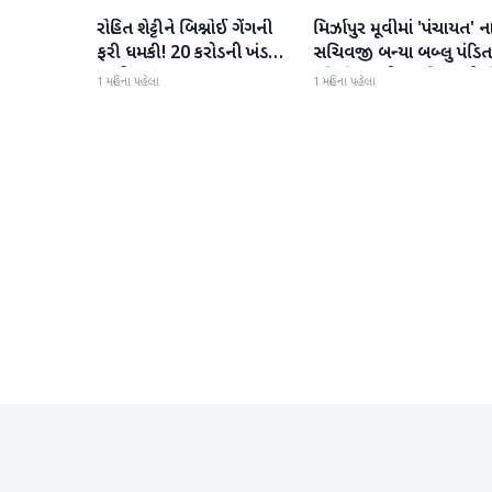
રોહિત શેટ્ટીને બિશ્નોઈ ગેંગની
મિર્ઝાપુર મૂવીમાં 'પંચાયત' ન
મનોરંજન
મનોરંજન
ફરી ધમકી! 20 કરોડની ખંડણી
સચિવજી બન્યા બબ્લુ પંડિત
માંગી
રવિ કિશનની ધમાકેદાર એન્ટ્ર
1 મહિના પહેલા
1 મહિના પહેલા