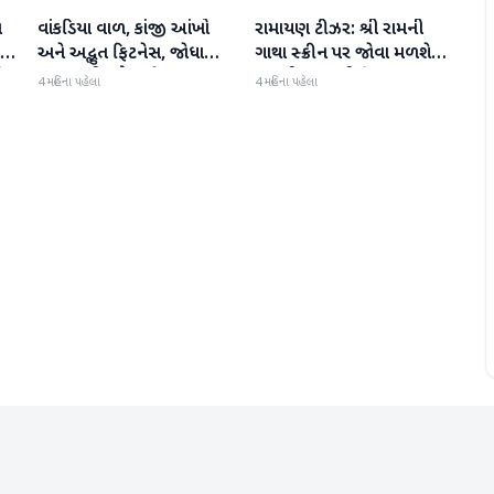
ા
વાંકડિયા વાળ, કાંજી આંખો
રામાયણ ટીઝર: શ્રી રામની
મનોરંજન
મનોરંજન
:
અને અદ્ભુત ફિટનેસ, જોધા
ગાથા સ્ક્રીન પર જોવા મળશે,
ી
અકબરની રુકૈયા બેગમ 13
રણબીર કપૂરની ફિલ્મ
4 મહિના પહેલા
4 મહિના પહેલા
વર્ષમાં જરાય બદલાઈ નથી
'રામાયણ પાર્ટ 1'નું ટીઝર
અદભૂત છે