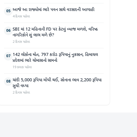
આજે આ રાજ્યોમાં ભારે પવન સાથે વરસાદની આગાહી
05
4 દિવસ પહેલા
SBI માં 12 મહિનાની FD પર કેટલું વ્યાજ મળશે, વરિષ્ઠ
06
નાગરિકોને શું લાભ મળે છે?
2 દિવસ પહેલા
142 લોકોના મોત, 797 કરોડ રૂપિયાનું નુકસાન, હિમાચલ
07
પ્રદેશમાં ભારે ચોમાસાનો સામનો
19 કલાક પહેલા
ચાંદી 5,000 રૂપિયા મોંઘી થઈ, સોનાના ભાવ 2,200 રૂપિયા
08
સુધી વધ્યા
2 દિવસ પહેલા