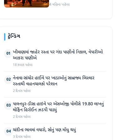
પોસ્ટ 'ધૂરંધરને 'વ્યક્તિગત' કહે
4 મહિના પહેલા
છે, ફરી એકવાર ચર્ચામાં
ટ્રેન્ડિંગ
ખીમાણામાં જાહેર રસ્તા પર ગંદા પાણીનો નિકાલ, વેપારીઓ
01
આકરા પાણીએ
18 કલાક પહેલા
નેનાવા-સાંચોર હાઈવે પર ખાડાઓનું સામ્રાજ્ય બિસ્માર
02
રસ્તાથી વાહનચાલકો પરેશાન
2 દિવસ પહેલા
પાલનપુર-ડીસા હાઇવે પર એસઓજી પોલીસે 19.80 લાખનું
03
મોર્ફિન હિરોઈન ઝડપી પાડ્યું
2 દિવસ પહેલા
ચાંદીના ભાવમાં વધારો, સોનું પણ મોંઘુ થયું
04
3 દિવસ પહેલા