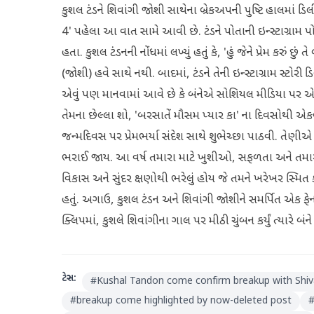
કુશલ ટંડને શિવાંગી જોશી સાથેના બ્રેકઅપની પુષ્ટિ હાલમાં ડિ
4' પહેલા આ વાત સામે આવી છે. ટંડને પોતાની ઇન્સ્ટાગ્રામ પ
હતા. કુશલ ટંડનની નોંધમાં લખ્યું હતું કે, 'હું જેને પ્રેમ કરું 
(જોશી) હવે સાથે નથી. બાદમાં, ટંડને તેની ઇન્સ્ટાગ્રામ સ્ટો
એવું પણ માનવામાં આવે છે કે બંનેએ સોશિયલ મીડિયા પર એ
તેમના છેલ્લા શો, 'બરસાતેં મૌસમ પ્યાર કા' ના દિવસોથી એકબી
જન્મદિવસ પર પ્રેમભર્યા સંદેશ સાથે શુભેચ્છા પાઠવી. તેણીએ પ્
ભરાઈ જાય. આ વર્ષ તમારા માટે ખુશીઓ, સફળતા અને તમારા 
વિકાસ અને સુંદર ક્ષણોથી ભરેલું હોય જે તમને ખરેખર સ્મિત કરા
હતું. અગાઉ, કુશલ ટંડન અને શિવાંગી જોશીને સમર્પિત એક ફેન
ક્લિપમાં, કુશલે શિવાંગીના ગાલ પર મીઠી ચુંબન કર્યું ત્યારે બ
ટેગ્સ:
#
Kushal Tandon come confirm breakup with Shiva
#
breakup come highlighted by now-deleted post