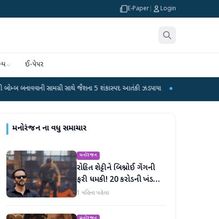
E-Paper
|
Login
્ય
ઈ-પેપર
 સામગ્રી સાથે જૈશના 5 શંકાસ્પદ આતંકી ઝડપાયા
●
પીએમ મોદીનું હસ્તલિખિત પોસ્ટકાર્ડ
મનોરંજન
ના વધુ સમાચાર
મનોરંજન
રોહિત શેટ્ટીને બિશ્નોઈ ગેંગની
ફરી ધમકી! 20 કરોડની ખંડણી
માંગી
1 મહિના પહેલા
મનોરંજન