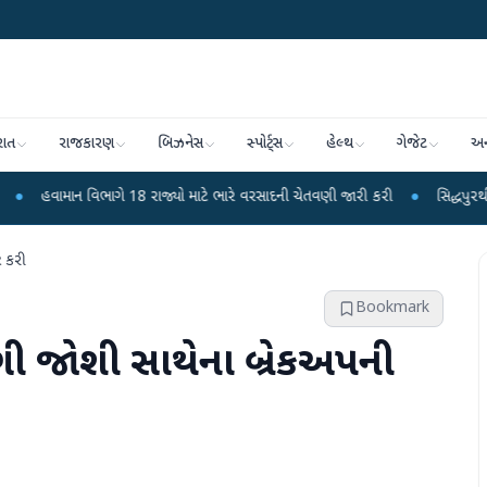
રાત
રાજકારણ
બિઝનેસ
સ્પોર્ટ્સ
હેલ્થ
ગેજેટ
અન
ભાગે 18 રાજ્યો માટે ભારે વરસાદની ચેતવણી જારી કરી
●
સિદ્ધપુરથી બોમ્બ બનાવવાની
િ કરી
Bookmark
ંગી જોશી સાથેના બ્રેકઅપની