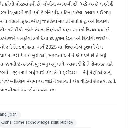
લીટ કરેલી પોસ્ટમાં કરી છે. જોશીના આગામી શો, 'બડે અચ્છે લગતે હૈં
ોસ્ટમાં ખુલાસો કર્યો હતો કે બંને પાંચ મહિના પહેલા અલગ થઈ ગયા
છું તે બધા લોકોને, ફક્ત એટલું જ કહેવા માંગતો હતો કે હું અને શિવાંગી
રી ડિલીટ કરી દીધી. જોકે, તેમના નિર્ણયથી ઘણા ચાહકો નિરાશ થયા છે.
કબીજાને અનફોલો કરી દીધા છે. કુશલ ટંડન અને શિવાંગી જોશીએ
જાને ડેટ કર્યા હતા. માર્ચ 2025 માં, શિવાંગીએ કુશલને તેના
રાર્થના કરી કે વર્ષો ખુશીઓ, સફળતા અને તે જે ઇચ્છે છે તે બધું
હૃદયની ઇચ્છાઓ મુજબનું બધું લાવે. આશા છે કે તે રોમાંચક તકો,
વે... જીવનમાં બધું સારું હોય તેવી શુભેચ્છા.... તેવું તેણીએ લખ્યું
 પેજે બોક્સિંગ મેચમાં આ જોડીને દર્શાવતો એક વીડિયો શેર કર્યો હતો.
ંને વાતચીતમાં મગ્ન જોવા મળ્યા હતા.
ngi Joshi
#
Kushal come acknowledge split publicly