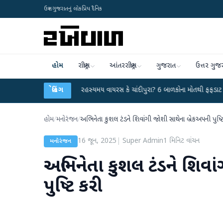
ઉત્તર ગુજરાતનું લોકપ્રિય દૈનિક
હોમ
રાષ્ટ્રીય
આંતરરાષ્ટ્રીય
ગુજરાત
ઉત્તર ગુજ
હિંમતનગરમાં રહસ્યમય વાયરસ કે ચાંદીપુરા? 6 બાળકોના મોતથી ફફડાટ
બ્રેકિંગ
●
હવામાન વિ
હોમ
/
મનોરંજન
/
અભિનેતા કુશલ ટંડને શિવાંગી જોશી સાથેના બ્રેકઅપની પુષ્ટ
16 જૂન, 2025
|
Super Admin
1
મિનિટ વાંચન
મનોરંજન
અભિનેતા કુશલ ટંડને શિવા
પુષ્ટિ કરી