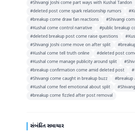
#
Shivangi Joshi come part ways with Kushal Tandon
#
deleted post come spark relationship rumors
#
K
#
breakup come draw fan reactions
#
Shivangi com
#
Kushal come control narrative
#
public breakup
#
deleted breakup post come raise questions
#
Kus
#
Shivangi Joshi come move on after split
#
breaku
#
Kushal come tell truth online
#
deleted post come
#
Kushal come manage publicity around split
#
Shi
#
breakup confirmation come amid deleted post
#
#
Shivangi come caught in breakup buzz
#
breakup
#
Kushal come feel emotional about split
#
Shivang
#
breakup come fizzled after post removal
સંબંધિત સમાચાર