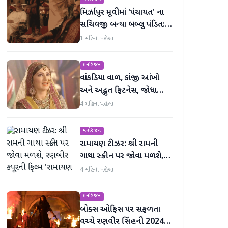
મિર્ઝાપુર મૂવીમાં 'પંચાયત' ના
સચિવજી બન્યા બબ્લુ પંડિત:
રવિ કિશનની ધમાકેદાર એન્ટ્રી
1 મહિના પહેલા
મનોરંજન
વાંકડિયા વાળ, કાંજી આંખો
અને અદ્ભુત ફિટનેસ, જોધા
અકબરની રુકૈયા બેગમ 13
4 મહિના પહેલા
વર્ષમાં જરાય બદલાઈ નથી
મનોરંજન
રામાયણ ટીઝર: શ્રી રામની
ગાથા સ્ક્રીન પર જોવા મળશે,
રણબીર કપૂરની ફિલ્મ
4 મહિના પહેલા
'રામાયણ પાર્ટ 1'નું ટીઝર
અદભૂત છે
મનોરંજન
બોક્સ ઓફિસ પર સફળતા
વચ્ચે રણવીર સિંહની 2024 X