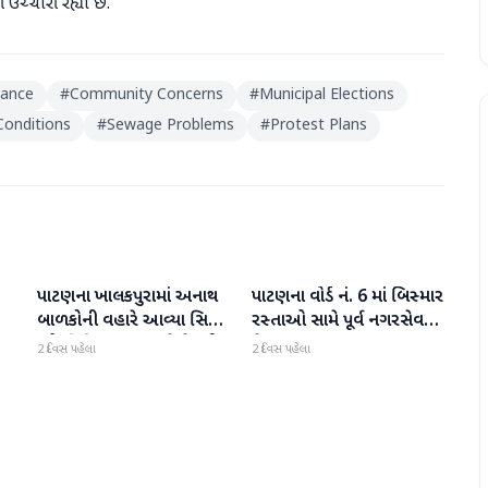
ચ્ચારી રહ્યાં છે.
nance
#
Community Concerns
#
Municipal Elections
Conditions
#
Sewage Problems
#
Protest Plans
પાટણના ખાલકપુરામાં અનાથ
પાટણના વોર્ડ નં. 6 માં બિસ્માર
પાટણ
પાટણ
બાળકોની વહારે આવ્યા સિટી
રસ્તાઓ સામે પૂર્વ નગરસેવક
'એ' ડિવિઝન PI અને તેમની
મેદાનમાં
2 દિવસ પહેલા
2 દિવસ પહેલા
ટીમ, માનવતા મહેકી