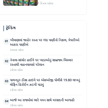
સીલ, રૂ. ૧૬.૧૪ લાખનો જથ્થો
1 દિવસ પહેલા
જપ્ત
ટ્રેન્ડિંગ
ખીમાણામાં જાહેર રસ્તા પર ગંદા પાણીનો નિકાલ, વેપારીઓ
01
આકરા પાણીએ
4 કલાક પહેલા
નેનાવા-સાંચોર હાઈવે પર ખાડાઓનું સામ્રાજ્ય બિસ્માર
02
રસ્તાથી વાહનચાલકો પરેશાન
2 દિવસ પહેલા
પાલનપુર-ડીસા હાઇવે પર એસઓજી પોલીસે 19.80 લાખનું
03
મોર્ફિન હિરોઈન ઝડપી પાડ્યું
2 દિવસ પહેલા
આજે આ રાજ્યોમાં ભારે પવન સાથે વરસાદની આગાહી
04
3 દિવસ પહેલા