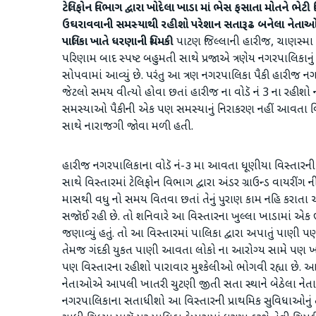
ટેલિફોન વિભાગ દ્વારા ખોદેલા ખાડા માં ભેસ ફસાતા મોતને ભેટી
ઉઘરાવવાની સમસ્યાથી રહીશો પરેશાન
સતારૂઢ બનેલા નેતાઓ સ
પાલિકા ખાતે ધરણાની ચિમકી
પાટણ જિલ્લાની હારીજ, ચાણસ્મા 
પરિણામ બાદ સ્પષ્ટ બહુમતી સાથે પ્રજાએ ત્રણેય નગરપાલિકાનું 
સોપવામાં આવ્યું છે. પરંતુ આ ત્રણ નગરપાલિકા પૈકી હારી
જેટલો સમય વીત્યો હોવા છતાં હારીજ ના વોડૅ નં 3 ના રહીશો ની
સમસ્યાઓ પૈકીની એક પણ સમસ્યાનું નિરાકરણ નહીં આવતા વ
સાથે નારાજગી જોવા મળી હતી.
હારીજ નગરપાલિકાના વોડૅ નં-૩ મા આવતા ધૂણીયા વિસ્તારની
સાથે વિસ્તારમાં ટેલિફોન વિભાગ દ્વારા અંડર ગ્રાઉન્ડ વાયરી
માસથી વધુ નો સમય વિતવા છતાં તેનું પુરાણ કામ નહિ ક
સજૉઈ રહી છે. તો શનિવારે આ વિસ્તારના ખુલ્લા ખાડામાં એક ભ
જણાવ્યું હતું. તો આ વિસ્તારમાં પાલિકા દ્વારા અપાતું પાણી
તેમજ ગંદકી યુકત પાણી આવતા લોકો ના આરોગ્ય સામે પણ ખતરો
પણ વિસ્તારના રહીશો પારાવાર મુશ્કેલીઓ ભોગવી રહ્યા છે. આ
નેતાઓએ આપલી ખાતરી ચુટણી જીતી સતા સ્થાને બેઠેલા નેતાઓ
નગરપાલિકાના સતાધીશો આ વિસ્તારની પ્રાથમિક સુવિધાઓનું 