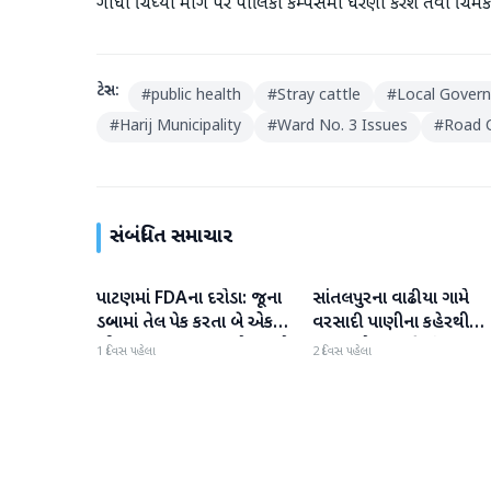
ગાધી ચિધ્યા માગૅ પર પાલિકા કેમ્પસમાં ધરણા કરશે તેવી ચિમકી ઉ
ટેગ્સ:
#
public health
#
Stray cattle
#
Local Gover
#
Harij Municipality
#
Ward No. 3 Issues
#
Road 
સંબંધિત સમાચાર
પાટણમાં FDAના દરોડા: જૂના
સાંતલપુરના વાઢીયા ગામે
પાટણ
પાટણ
ડબ્બામાં તેલ પેક કરતા બે એકમો
વરસાદી પાણીના કહેરથી
સીલ, રૂ. ૧૬.૧૪ લાખનો જથ્થો
ગ્રામજનો હાલાકીમાં
1 દિવસ પહેલા
2 દિવસ પહેલા
જપ્ત