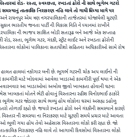
વિસ્તારમાં રોડ- રસ્તા, સ્વચ્છતા, રખડતાં ઢોરો ની સાથે ભૂગૅભ ગટરો
મસ્યાનું તાત્કાલિક નિરાકરણ નહિ લાવે તો ગાધી ચિધ્યા માગૅ પર
અને રાધનપુર એમ ત્રણ નગરપાલિકાની તાજેતરમાં યોજાયેલી ચુટણી
સુકાન ભારતીય જનતા પાર્ટી ની વિકાસ નિતિ ને ધ્યાનમાં રાખીને
જ નગરપાલિકા ની ભાજપ સાશિત બોડી સતારૂઢ બને આજે એક સપ્તાહ
 રોડ, રસ્તા, ભૂગૅભ ગટર, ગંદકી, સ્ટ્રીટ લાઈટ અને રખડતા ઢોરોની
િસ્તારના લોકોમાં પાલિકાના સતાધીશો સહિતના અધિકારીઓ સામે રોષ
 હાલત હાલમાં નકૉગાર બની છે. ભૂગર્ભ ગટરની ચોક અપ લાઈનો ની
ંગ ની કામગીરી માટે ખોદવામાં આવેલા ખાડાઓ કામગીરી પૂર્ણ થયા ને એક
રાતા અવારનવાર આ ખાડાઓમાં અબોલ જીવો ખાબકતા હોવાની ઘટના
ેસ ખાબકતાં મોતને ભેટી હોવાનું વિસ્તારના રહીશ વિનોદભાઈ ઠાકોરે
 પણ ભૂગૅભ ગટર જોડાણ સાથે ભળ્યું હોય લોકોના ઘરમાં અસહ્ય ડહોળુ
 તોળાઈ રહ્યો છે. જયારે રખડતાં ઢોરો અને ગંદકીની સમસ્યાને કારણે
 વિસ્તાર ની સમસ્યા ના નિરાકરણ માટે ચૂટણી સમયે પ્રચાર માટે આવતા
 ભૂલી ગયા હોય તેવો અહેસાસ વિસ્તારના લોકો કરી રહ્યા છે. જો
તાત્કાલિક નિરાકરણ નહિ લાવે તો આગામી દિવસોમાં વિસ્તારના લોકો