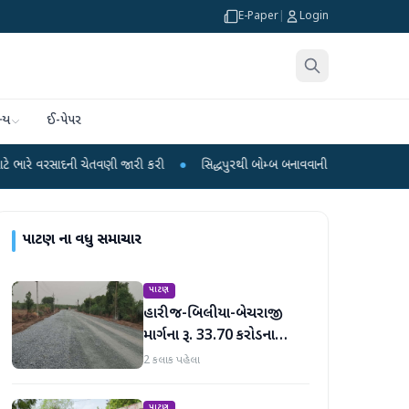
E-Paper
|
Login
્ય
ઈ-પેપર
 ચેતવણી જારી કરી
●
સિદ્ધપુરથી બોમ્બ બનાવવાની સામગ્રી સાથે જૈશના 5 શંકાસ્પદ આ
પાટણ
ના વધુ સમાચાર
પાટણ
હારીજ-બિલીયા-બેચરાજી
માર્ગના રૂ. 33.70 કરોડના
વિકાસ કામો પૂરજોશમાં
2 કલાક પહેલા
પાટણ