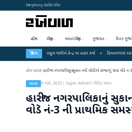
ઉત્તર ગુજરાતનું લોકપ્રિય દૈનિક
હોમ
રાષ્ટ્રીય
આંતરરાષ્ટ્રીય
ગુજરાત
ઉત્તર ગુજ
રોપો પર રાહુલ ગાંધીએ કેન્દ્ર પર પ્રહાર કર્યા
બ્રેકિંગ
●
હિંમતનગરમાં રહસ્યમય વાયરસ કે ચ
હોમ
/
પાટણ
/
હારીજ નગરપાલિકાનું સુકાન નવી બોડીએ સંભાળ્યું છતાં વોડૅ નં
9 માર્ચ, 2025
|
Super Admin
1
મિનિટ વાંચન
પાટણ
હારીજ નગરપાલિકાનું સુકાન
વોડૅ નં-3 ની પ્રાથમિક સમ