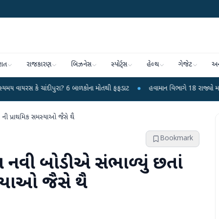
રાત
રાજકારણ
બિઝનેસ
સ્પોર્ટ્સ
હેલ્થ
ગેજેટ
અન
ાંદીપુરા? 6 બાળકોના મોતથી ફફડાટ
●
હવામાન વિભાગે 18 રાજ્યો માટે ભારે વરસાદની
-3 ની પ્રાથમિક સમસ્યાઓ જૈસે થૈ
Bookmark
 નવી બોડીએ સંભાળ્યું છતાં
સ્યાઓ જૈસે થૈ