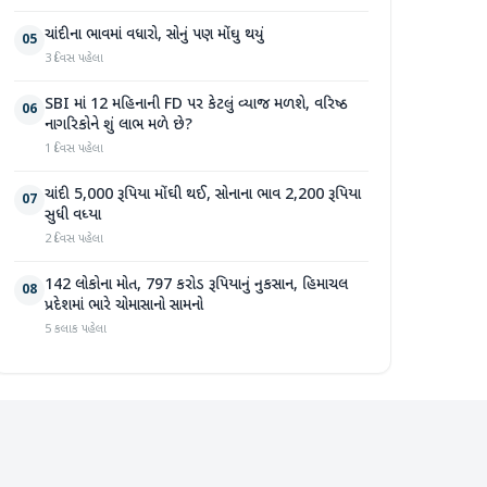
ચાંદીના ભાવમાં વધારો, સોનું પણ મોંઘુ થયું
05
3 દિવસ પહેલા
SBI માં 12 મહિનાની FD પર કેટલું વ્યાજ મળશે, વરિષ્ઠ
06
નાગરિકોને શું લાભ મળે છે?
1 દિવસ પહેલા
ચાંદી 5,000 રૂપિયા મોંઘી થઈ, સોનાના ભાવ 2,200 રૂપિયા
07
સુધી વધ્યા
2 દિવસ પહેલા
142 લોકોના મોત, 797 કરોડ રૂપિયાનું નુકસાન, હિમાચલ
08
પ્રદેશમાં ભારે ચોમાસાનો સામનો
5 કલાક પહેલા