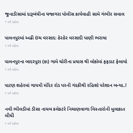
જુનાડીસામાં દારૂબંધીના ધજાગરા પોલીસ કાર્યવાહી સામે ગંભીર સવાલ
બનાસકાંઠા
1 વર્ષ પહેલા
પાલનપુરમાં અઢી ઇંચ વરસાદ: ઠેરઠેર વરસાદી પાણી ભરાયા
બનાસકાંઠા
1 વર્ષ પહેલા
પાલનપુરના બાદરપૂરા (કા) ગામે ચોરીના પ્રયાસ થી લોકોમાં ફફડાટ ફેલાયો
બનાસકાંઠા
1 વર્ષ પહેલા
પાટણ શહેરમાં ગાયત્રી મંદિર રોડ પરની ગંદકીથી રહિશો પરેશાન બન્યા..!
પાટણ
1 વર્ષ પહેલા
નવી ભીલડીમાં ડીસા નાયબ કલેકટરે નિચાણવાળા વિસ્તારોની મુલાકાત
બનાસકાંઠા
લીધી
1 વર્ષ પહેલા