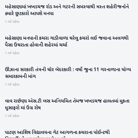
મહેસાણામાં ખખડધજ રોડ અને ગટરની સમસ્યાથી ત્રસ્ત શહેરીજનોને
મહેસાણા
ક્યારે છુટકારો આપશે મનપા
1 વર્ષ પહેલા
મહેસાણા મનપાની કચરા ગાડીવાળા ઘરેલુ કચરો લઈ જવાના અલગથી
મહેસાણા
પૈસા ઉઘરાતા હોવાની શહેરમાં ચર્ચા
1 વર્ષ પહેલા
ઊંઝાના સરકારી તંત્રની ઘોર બેદરકારી : વર્ષો જુના 11 ગરનાળાના યોગ્ય
મહેસાણા
સમારકામની માંગ
1 વર્ષ પહેલા
વાવ રાછેણા એસ.ટી બસ અનિયમિત તેમજ ખખડધજ હાલતમાં મુકતા
બનાસકાંઠા
મુસાફરો માં ઉગ્ર રોષ
1 વર્ષ પહેલા
પાટણ આશિષ વિદ્યાલયના ગેટ આગળના કચરાના પોઈન્ટથી
પાટણ