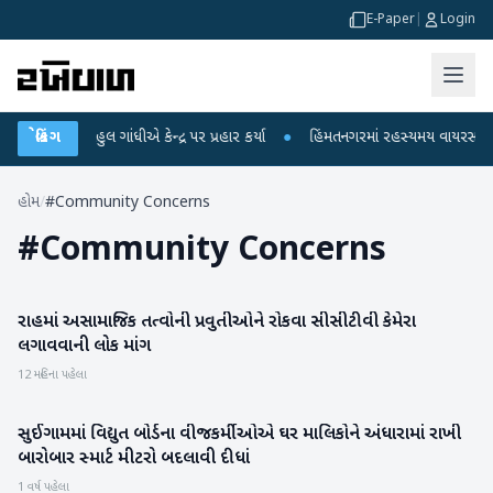
E-Paper
|
Login
 પર રાહુલ ગાંધીએ કેન્દ્ર પર પ્રહાર કર્યા
બ્રેકિંગ
●
હિંમતનગરમાં રહસ્યમય વાયરસ કે ચાંદી
હોમ
/
#Community Concerns
#
Community Concerns
રાહમાં અસામાજિક તત્વોની પ્રવુતીઓને રોકવા સીસીટીવી કેમેરા
બનાસકાંઠા
લગાવવાની લોક માંગ
12 મહિના પહેલા
સુઈગામમાં વિદ્યુત બોર્ડના વીજકર્મીઓએ ઘર માલિકોને અંધારામાં રાખી
બનાસકાંઠા
બારોબાર સ્માર્ટ મીટરો બદલાવી દીધાં
1 વર્ષ પહેલા