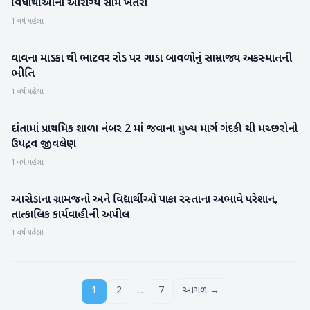
વિધાર્થીઓના આરોગ્ય સામે ખતરો
1 વર્ષ પહેલા
વાવના માડકા થી ભાટવર રોડ પર ગાડા બાવળોનું સામ્રાજ્ય અકસ્માતની
બનાસકાંઠા
ભીતિ
1 વર્ષ પહેલા
દાંતામાં પ્રાથમિક શાળા નંબર 2 માં જવાના મુખ્ય માર્ગ ગંદકી થી મચ્છરોનો
બનાસકાંઠા
ઉપદ્રવ જીવલેણ
1 વર્ષ પહેલા
આસેડાના ગ્રામજનો અને વિદ્યાર્થીઓ પાકા રસ્તાના અભાવે પરેશાન,
બનાસકાંઠા
તાત્કાલિક કાર્યવાહીની અપીલ
1 વર્ષ પહેલા
...
1
2
7
આગળ →