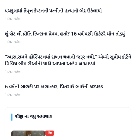
પંચકુલામાં નિવૃત્ત કેપ્ટનની પત્નીની હત્યાનો ભેદ ઉકેલાયો
રાષ્ટ્રીય
1 દિવસ પહેલા
શું બ્રેટ લી પ્રીતિ ઝિન્ટાના પ્રેમમાં હતો? 16 વર્ષ પછી ક્રિકેટરે મૌન તોડ્યું
રાષ્ટ્રીય
1 દિવસ પહેલા
"આસારામને હોસ્પિટલમાં દાખલ થવાની જરૂર નથી," એમ્સે સુપ્રીમ કોર્ટને
રાષ્ટ્રીય
વિવિધ બીમારીઓની યાદી આપતા અહેવાલ આપ્યો
1 દિવસ પહેલા
6 વર્ષની બાળકી પર બળાત્કાર, પિતરાઈ ભાઈની ધરપકડ
રાષ્ટ્રીય
1 દિવસ પહેલા
રાષ્ટ્રીય
ના વધુ સમાચાર
રાષ્ટ્રીય