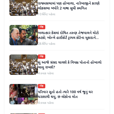
રાજ્યસભામાં પણ હોબાળા, નારેબાજીને કારણે
લોકસભા બપોરે 2 વાગ્યા સુધી સ્થગિત
10 મિનિટ પહેલા
રાષ્ટ્રીય
બળાત્કાર કેસમાં દોષિત તરુણ તેજપાલને મોટો
ઝટકો; બોમ્બે હાઈકોર્ટે ટ્રાયલ કોર્ટના ચુકાદાને
ઉલટાવી દીધો
28 મિનિટ પહેલા
રાષ્ટ્રીય
શું આજે સંસદ ચાલશે કે વિપક્ષ પોતાનો હોબાળો
ચાલુ રાખશે?
4 કલાક પહેલા
રાષ્ટ્રીય
પરિવાર સૂતો હતો ત્યારે 100 વર્ષ જૂનું ઘર
ધરાશાયી થયું, છ લોકોના મોત
4 કલાક પહેલા