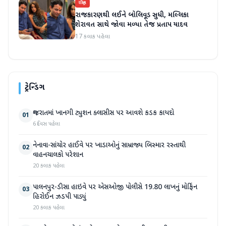
રાષ્ટ્રીય
રાજકારણથી લઈને બોલિવૂડ સુધી, મલ્લિકા
શેરાવત સાથે જોવા મળ્યા તેજ પ્રતાપ યાદવ
17 કલાક પહેલા
ટ્રેન્ડિંગ
ગુજરાતમાં ખાનગી ટ્યુશન ક્લાસીસ પર આવશે કડક કાયદો
01
6 દિવસ પહેલા
નેનાવા-સાંચોર હાઈવે પર ખાડાઓનું સામ્રાજ્ય બિસ્માર રસ્તાથી
02
વાહનચાલકો પરેશાન
20 કલાક પહેલા
પાલનપુર-ડીસા હાઇવે પર એસઓજી પોલીસે 19.80 લાખનું મોર્ફિન
03
હિરોઈન ઝડપી પાડ્યું
20 કલાક પહેલા