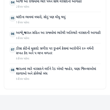
આજે આ રાજ્યોમાં ભારે પવન સાથે વરસાદની આગાહી
04
2 દિવસ પહેલા
ચાંદીના ભાવમાં વધારો, સોનું પણ મોંઘુ થયું
05
1 દિવસ પહેલા
આજે ગુજરાત સહિત આ રાજ્યોમાં ભારેથી અતિભારે વરસાદની આગાહી
06
6 દિવસ પહેલા
ડીસા કોર્ટનો ચુકાદો: સગીરા પર દુષ્કર્મ કેસમાં આરોપીને ૨૦ વર્ષની
07
સખત કેદ અને ૫ લાખ વળતર
6 દિવસ પહેલા
ગુજરાતમાં ભારે વરસાદને લઈને રેડ એલર્ટ જાહેર, ઘણા જિલ્લાઓમાં
08
શાળાઓ અને કોલેજો બંધ
6 દિવસ પહેલા