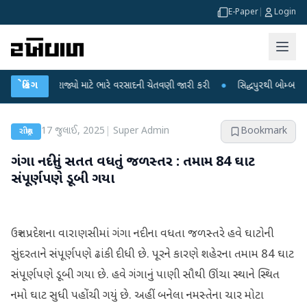
E-Paper
|
Login
ગે 18 રાજ્યો માટે ભારે વરસાદની ચેતવણી જારી કરી
બ્રેકિંગ
●
સિદ્ધપુરથી બોમ્બ બનાવવાની સ
17 જુલાઈ, 2025
|
Super Admin
Bookmark
રાષ્ટ્રીય
ગંગા નદીનું સતત વધતું જળસ્તર : તમામ 84 ઘાટ
સંપૂર્ણપણે ડૂબી ગયા
ઉત્તર પ્રદેશના વારાણસીમાં ગંગા નદીના વધતા જળસ્તરે હવે ઘાટોની
સુંદરતાને સંપૂર્ણપણે ઢાંકી દીધી છે. પૂરને કારણે શહેરના તમામ 84 ઘાટ
સંપૂર્ણપણે ડૂબી ગયા છે. હવે ગંગાનું પાણી સૌથી ઊંચા સ્થાને સ્થિત
નમો ઘાટ સુધી પહોંચી ગયું છે. અહીં બનેલા નમસ્તેના ચાર મોટા