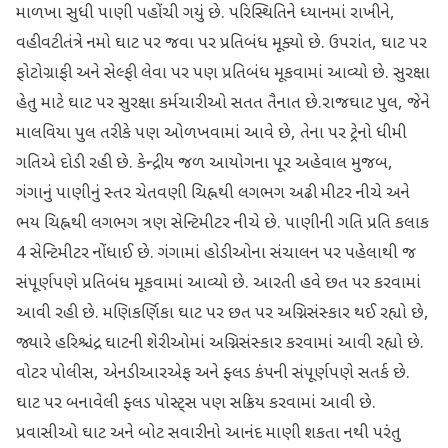
માળખા સુધી પાણી પહોંચી ગયું છે. પરિસ્થિતિને ધ્યાનમાં રાખીને,
વહીવટીતંત્રે નમો ઘાટ પર જવા પર પ્રતિબંધ મૂક્યો છે. ઉપરાંત, ઘાટ પર
ફોટોગ્રાફી અને સેલ્ફી લેવા પર પણ પ્રતિબંધ મૂકવામાં આવ્યો છે. સુરક્ષા
હેતુ માટે ઘાટ પર સુરક્ષા કર્મચારીઓ સતત તૈનાત છે.રાજઘાટ પુલ, જેને
માલવિયા પુલ તરીકે પણ ઓળખવામાં આવે છે, તેના પર ટ્રેનો ધીમી
ગતિએ દોડી રહી છે. કેન્દ્રીય જળ આયોગના પૂર અહેવાલ મુજબ,
ગંગાનું પાણીનું સ્તર ચેતવણી ચિહ્નથી લગભગ અઢી મીટર નીચે અને
ભય ચિહ્નથી લગભગ ત્રણ સેન્ટિમીટર નીચે છે. પાણીની ગતિ પ્રતિ કલાક
4 સેન્ટિમીટર નોંધાઈ છે. ગંગામાં હોડીઓના સંચાલન પર પહેલાથી જ
સંપૂર્ણપણે પ્રતિબંધ મૂકવામાં આવ્યો છે. આરતી હવે છત પર કરવામાં
આવી રહી છે. મણિકર્ણિકા ઘાટ પર છત પર અગ્નિસંસ્કાર થઈ રહ્યો છે,
જ્યારે હરિશ્ચંદ્ર ઘાટની શેરીઓમાં અગ્નિસંસ્કાર કરવામાં આવી રહ્યો છે.
વોટર પોલીસ, એનડીઆરએફ અને ફ્લડ કંપની સંપૂર્ણપણે સતર્ક છે.
ઘાટ પર બનાવેલી ફ્લડ પોસ્ટ્સ પણ સક્રિય કરવામાં આવી છે.
પ્રવાસીઓ ઘાટ અને બોટ સવારીનો આનંદ માણી શકતા નથી પરંતુ