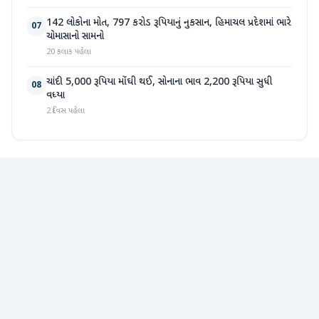
142 લોકોના મોત, 797 કરોડ રૂપિયાનું નુકસાન, હિમાચલ પ્રદેશમાં ભારે
07
ચોમાસાનો સામનો
20 કલાક પહેલા
ચાંદી 5,000 રૂપિયા મોંઘી થઈ, સોનાના ભાવ 2,200 રૂપિયા સુધી
08
વધ્યા
2 દિવસ પહેલા