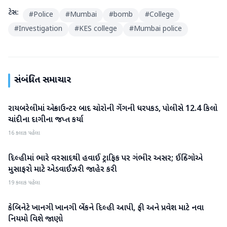
ટેગ્સ:
#
Police
#
Mumbai
#
bomb
#
College
#
Investigation
#
KES college
#
Mumbai police
સંબંધિત સમાચાર
રાયબરેલીમાં એન્કાઉન્ટર બાદ ચોરોની ગેંગની ધરપકડ, પોલીસે 12.4 કિલો
રાષ્ટ્રીય
ચાંદીના દાગીના જપ્ત કર્યા
16 કલાક પહેલા
દિલ્હીમાં ભારે વરસાદથી હવાઈ ટ્રાફિક પર ગંભીર અસર; ઈન્ડિગોએ
રાષ્ટ્રીય
મુસાફરો માટે એડવાઈઝરી જાહેર કરી
19 કલાક પહેલા
કેબિનેટે ખાનગી ખાનગી બેંકને દિલ્હી આપી, ફી અને પ્રવેશ માટે નવા
રાષ્ટ્રીય
નિયમો વિશે જાણો