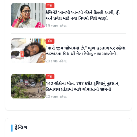
રાષ્ટ્રીય
કેબિનેટે ખાનગી ખાનગી બેંકને દિલ્હી આપી, ફી
અને પ્રવેશ માટે નવા નિયમો વિશે જાણો
19 કલાક પહેલા
રાષ્ટ્રીય
"મારો જીવ જોખમમાં છે," ભૂખ હડતાળ પર રહેલા
ઝારખંડના વિદ્યાર્થી નેતા દેવેન્દ્ર નાથ મહતોની
તબિયત ખરાબ
20 કલાક પહેલા
રાષ્ટ્રીય
142 લોકોના મોત, 797 કરોડ રૂપિયાનું નુકસાન,
હિમાચલ પ્રદેશમાં ભારે ચોમાસાનો સામનો
20 કલાક પહેલા
ટ્રેન્ડિંગ