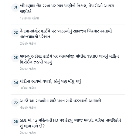
ખીમાણામાં જાહેર રસ્તા પર ગંદા પાણીનો નિકાલ, વેપારીઓ આકરા
01
પાણીએ
19 કલાક પહેલા
નેનાવા-સાંચોર હાઈવે પર ખાડાઓનું સામ્રાજ્ય બિસ્માર રસ્તાથી
02
વાહનચાલકો પરેશાન
2 દિવસ પહેલા
પાલનપુર-ડીસા હાઇવે પર એસઓજી પોલીસે 19.80 લાખનું મોર્ફિન
03
હિરોઈન ઝડપી પાડ્યું
2 દિવસ પહેલા
ચાંદીના ભાવમાં વધારો, સોનું પણ મોંઘુ થયું
04
3 દિવસ પહેલા
આજે આ રાજ્યોમાં ભારે પવન સાથે વરસાદની આગાહી
05
4 દિવસ પહેલા
SBI માં 12 મહિનાની FD પર કેટલું વ્યાજ મળશે, વરિષ્ઠ નાગરિકોને
06
શું લાભ મળે છે?
2 દિવસ પહેલા