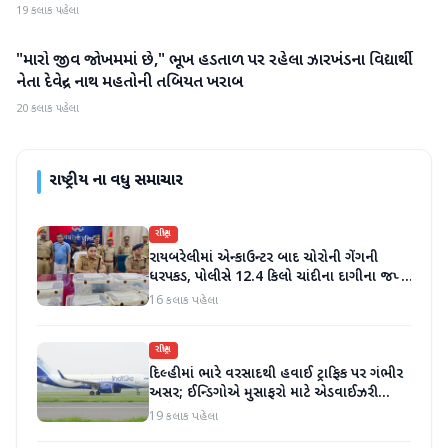
19 કલાક પહેલા
"મારો જીવ જોખમમાં છે," ભૂખ હડતાળ પર રહેલા ઝારખંડના વિદ્યાર્થી
રાષ્ટ્રીય
નેતા દેવેન્દ્ર નાથ મહતોની તબિયત ખરાબ
20 કલાક પહેલા
રાષ્ટ્રીય
ના વધુ સમાચાર
રાષ્ટ્રીય
રાયબરેલીમાં એન્કાઉન્ટર બાદ ચોરોની ગેંગની
ધરપકડ, પોલીસે 12.4 કિલો ચાંદીના દાગીના જપ્ત
કર્યા
16 કલાક પહેલા
રાષ્ટ્રીય
દિલ્હીમાં ભારે વરસાદથી હવાઈ ટ્રાફિક પર ગંભીર
અસર; ઈન્ડિગોએ મુસાફરો માટે એડવાઈઝરી
જાહેર કરી
19 કલાક પહેલા