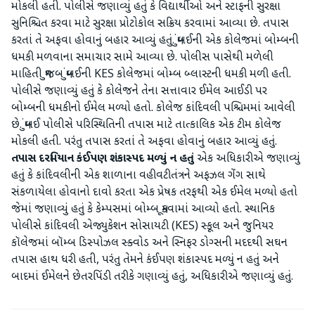
મોકલી હતી. પોલીસે જણાવ્યું હતું કે વિદ્યાર્થીઓ અને સ્ટાફની સુરક્ષા
સુનિશ્ચિત કરવા માટે સુરક્ષા પ્રોટોકોલ સક્રિય કરવામાં આવ્યા છે. તપાસ
કરતાં તે અફવા હોવાનું બહાર આવ્યું હતું. મુંબઈની એક કોલેજમાં બોમ્બની
ધમકી મળવાના સમાચાર સામે આવ્યા છે. પોલીસ પાસેથી મળેલી
માહિતી મુજબ મુંબઈની KES કોલેજમાં બોમ્બ બ્લાસ્ટની ધમકી મળી હતી.
પોલીસે જણાવ્યું હતું કે કોલેજને તેના સત્તાવાર ઈમેલ આઈડી પર
બોમ્બની ધમકીનો ઈમેલ મળ્યો હતો. કોલેજ કાંદિવલી પશ્ચિમમાં આવેલી
છે. મુંબઈ પોલીસે પરિસ્થિતિની તપાસ માટે તાત્કાલિક એક ટીમ કોલેજ
મોકલી હતી. પરંતુ તપાસ કરતાં તે અફવા હોવાનું બહાર આવ્યું હતું.
તપાસ દરમિયાન કંઈપણ શંકાસ્પદ મળ્યું ન હતું
એક અધિકારીએ જણાવ્યું
હતું કે કાંદિવલીની એક શાળાના વહીવટીતંત્રને અફઝલ ગેંગ સાથે
સંકળાયેલા હોવાનો દાવો કરતા એક પ્રેષક તરફથી એક ઈમેલ મળ્યો હતો
જેમાં જણાવ્યું હતું કે કેમ્પસમાં બોમ્બ મૂકવામાં આવ્યો હતો. સ્થાનિક
પોલીસે કાંદિવલી એજ્યુકેશન સોસાયટી (KES) સ્કૂલ અને જુનિયર
કૉલેજમાં બૉમ્બ ડિસ્પોઝલ સ્ક્વોડ અને સ્નિફર ડોગ્સની મદદથી સઘન
તપાસ હાથ ધરી હતી, પરંતુ તેમને કંઈપણ શંકાસ્પદ મળ્યું ન હતું અને
બાદમાં ઈમેલને છેતરપિંડી તરીકે ગણાવ્યું હતું, અધિકારીએ જણાવ્યું હતું.