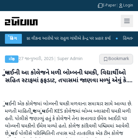
E-Paper
|
Login
પરીક્ષા લીકના આરોપો પર રાહુલ ગાંધીએ કેન્દ્ર પર પ્રહાર કર્યા
બ્રેકિંગ
●
હિંમતનગરમાં રહસ્
27 જાન્યુઆરી, 2025
|
Super Admin
Bookmark
રાષ્ટ્રીય
મુંબઈની આ કોલેજને મળી બોમ્બની ધમકી, વિદ્યાર્થીઓ
સહિત સ્ટાફમાં ફફડાટ, તપાસમાં જાણવા મળ્યું એવું કે....
મુંબઈની એક કોલેજમાં બોમ્બની ધમકી મળવાના સમાચાર સામે આવ્યા છે.
મળતી માહિતી મુજબ મુંબઈની KES કોલેજમાં બોમ્બ બ્લાસ્ટની ધમકી મળી
હતી. પોલીસે જણાવ્યું હતું કે કોલેજને તેના સત્તાવાર ઈમેલ આઈડી પર
બોમ્બની ધમકીનો ઈમેલ મળ્યો હતો. કોલેજ કાંદિવલી પશ્ચિમમાં આવેલી
છે. મુંબઈ પોલીસે પરિસ્થિતિની તપાસ માટે તાત્કાલિક એક ટીમ કોલેજ