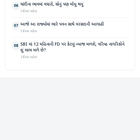
ચાંદીના ભાવમાં વધારો, સોનું પણ મોંઘુ થયું
06
5 દિવસ પહેલા
આજે આ રાજ્યોમાં ભારે પવન સાથે વરસાદની આગાહી
07
5 દિવસ પહેલા
SBI માં 12 મહિનાની FD પર કેટલું વ્યાજ મળશે, વરિષ્ઠ નાગરિકોને
08
શું લાભ મળે છે?
3 દિવસ પહેલા