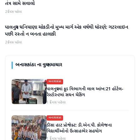
તંત્ર સામે સવાલો
2 દિવસ પહેલા
પાલનપુર ધનિયાણા ચોકડીનો મુખ્ય માર્ગ એક વર્ષથી ધોરણે: ગટરલાઇન
બનાસકાંઠા
પછી રસ્તો ન બનતા હાલાકી
2 દિવસ પહેલા
બનાસકાંઠા
ના વધુ સમાચાર
બનાસકાંઠા
પાલનપુરમાં ફૂડ વિભાગની લાલ આંખ:21 હોટેલ-
રેસ્ટોરન્ટમાં સઘન ચેકિંગ
1 દિવસ પહેલા
બનાસકાંઠા
ડીસા હાટ પ્રોજેક્ટ: ડી.એન.પી. કોલેજના
વિદ્યાર્થીઓનો ઉત્સાહભેર સહયોગ
1 દિવસ પહેલા