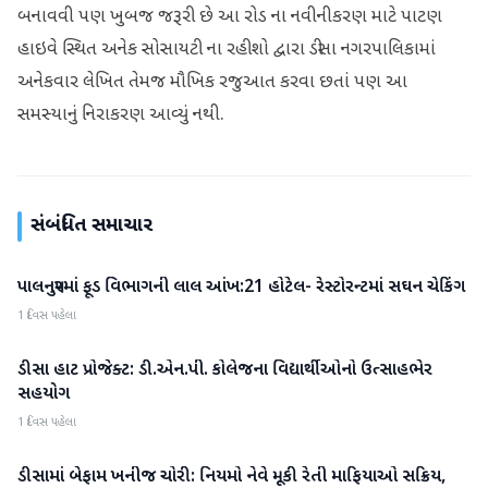
બનાવવી પણ ખુબજ જરૂરી છે આ રોડ ના નવીનીકરણ માટે પાટણ
હાઇવે સ્થિત અનેક સોસાયટી ના રહીશો દ્વારા ડીસા નગરપાલિકામાં
અનેકવાર લેખિત તેમજ મૌખિક રજુઆત કરવા છતાં પણ આ
સમસ્યાનું નિરાકરણ આવ્યું નથી.
સંબંધિત સમાચાર
પાલનપુરમાં ફૂડ વિભાગની લાલ આંખ:21 હોટેલ- રેસ્ટોરન્ટમાં સઘન ચેકિંગ
બનાસકાંઠા
1 દિવસ પહેલા
ડીસા હાટ પ્રોજેક્ટ: ડી.એન.પી. કોલેજના વિદ્યાર્થીઓનો ઉત્સાહભેર
બનાસકાંઠા
સહયોગ
1 દિવસ પહેલા
ડીસામાં બેફામ ખનીજ ચોરી: નિયમો નેવે મૂકી રેતી માફિયાઓ સક્રિય,
બનાસકાંઠા