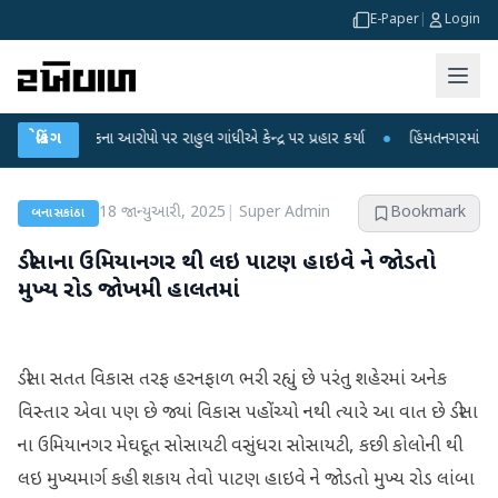
E-Paper
|
Login
ા લીકના આરોપો પર રાહુલ ગાંધીએ કેન્દ્ર પર પ્રહાર કર્યા
બ્રેકિંગ
●
હિંમતનગરમાં રહસ્યમય વા
18 જાન્યુઆરી, 2025
|
Super Admin
Bookmark
બનાસકાંઠા
ડીસાના ઉમિયાનગર થી લઇ પાટણ હાઇવે ને જોડતો
મુખ્ય રોડ જોખમી હાલતમાં
ડીસા સતત વિકાસ તરફ હરનફાળ ભરી રહ્યું છે પરંતુ શહેરમાં અનેક
વિસ્તાર એવા પણ છે જ્યાં વિકાસ પહોંચ્યો નથી ત્યારે આ વાત છે ડીસા
ના ઉમિયાનગર મેઘદૂત સોસાયટી વસુંધરા સોસાયટી, કછી કોલોની થી
લઇ મુખ્યમાર્ગ કહી શકાય તેવો પાટણ હાઇવે ને જોડતો મુખ્ય રોડ લાંબા