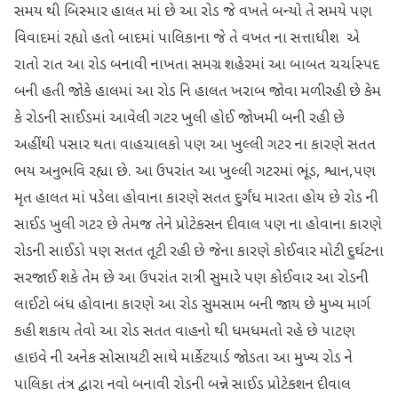
સમય થી બિસ્માર હાલત માં છે આ રોડ જે વખતે બન્યો તે સમયે પણ
વિવાદમાં રહ્યો હતો બાદમાં પાલિકાના જે તે વખત ના સત્તાધીશ એ
રાતો રાત આ રોડ બનાવી નાખતા સમગ્ર શહેરમાં આ બાબત ચર્ચાસ્પદ
બની હતી જોકે હાલમાં આ રોડ નિ હાલત ખરાબ જોવા મળી રહી છે કેમ
કે રોડની સાઈડમાં આવેલી ગટર ખુલી હોઈ જોખમી બની રહી છે
અહીંથી પસાર થતા વાહચાલકો પણ આ ખુલ્લી ગટર ના કારણે સતત
ભય અનુભવિ રહ્યા છે. આ ઉપરાંત આ ખુલ્લી ગટરમાં ભૂંડ, શ્વાન,પણ
મૃત હાલત માં પડેલા હોવાના કારણે સતત દુર્ગંધ મારતા હોય છે રોડ ની
સાઈડ ખુલી ગટર છે તેમજ તેને પ્રોટેકસન દીવાલ પણ ના હોવાના કારણે
રોડની સાઈડો પણ સતત તૂટી રહી છે જેના કારણે કોઈવાર મોટી દુર્ઘટના
સરજાઈ શકે તેમ છે આ ઉપરાંત રાત્રી સુમારે પણ કોઈવાર આ રોડની
લાઈટો બંધ હોવાના કારણે આ રોડ સુમસામ બની જાય છે મુખ્ય માર્ગ
કહી શકાય તેવો આ રોડ સતત વાહનો થી ધમધમતો રહે છે પાટણ
હાઇવે ની અનેક સોસાયટી સાથે માર્કેટયાર્ડ જોડતા આ મુખ્ય રોડ ને
પાલિકા તંત્ર દ્વારા નવો બનાવી રોડની બન્ને સાઈડ પ્રોટેકશન દીવાલ