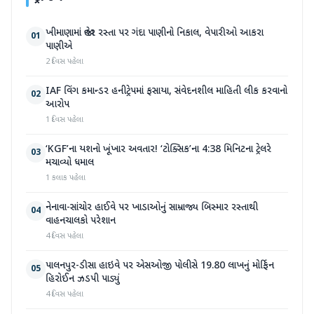
ખીમાણામાં જાહેર રસ્તા પર ગંદા પાણીનો નિકાલ, વેપારીઓ આકરા
01
પાણીએ
2 દિવસ પહેલા
IAF વિંગ કમાન્ડર હનીટ્રેપમાં ફસાયા, સંવેદનશીલ માહિતી લીક કરવાનો
02
આરોપ
1 દિવસ પહેલા
‘KGF’ના યશનો ખૂંખાર અવતાર! ‘ટોક્સિક’ના 4:38 મિનિટના ટ્રેલરે
03
મચાવ્યો ધમાલ
1 કલાક પહેલા
નેનાવા-સાંચોર હાઈવે પર ખાડાઓનું સામ્રાજ્ય બિસ્માર રસ્તાથી
04
વાહનચાલકો પરેશાન
4 દિવસ પહેલા
પાલનપુર-ડીસા હાઇવે પર એસઓજી પોલીસે 19.80 લાખનું મોર્ફિન
05
હિરોઈન ઝડપી પાડ્યું
4 દિવસ પહેલા