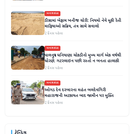
બનાસકાંઠા
ડીસામાં બેફામ ખનીજ ચોરી: નિયમો નેવે મૂકી રેતી
માફિયાઓ સક્રિય, તંત્ર સામે સવાલો
2 દિવસ પહેલા
બનાસકાંઠા
પાલનપુર ધનિયાણા ચોકડીનો મુખ્ય માર્ગ એક વર્ષથી
ધોરણે: ગટરલાઇન પછી રસ્તો ન બનતા હાલાકી
2 દિવસ પહેલા
બનાસકાંઠા
ઓગડ દેવ દરબારના મહંત બલદેવગિરી
મહારાજની અટકાયત બાદ જામીન પર મુક્તિ
2 દિવસ પહેલા
ટ્રેન્ડિંગ