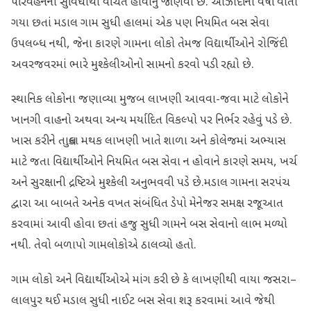
પરિવહનની સુવિધાથી વંચિત હોવાનું જાણવા છે. આઝાદીના વર્ષો વીતી
ગયા છતાં મડાલ ગામ સુધી હાલમાં એક પણ નિયમિત બસ સેવા
ઉપલબ્ધ નથી, જેના કારણે ગામના લોકો તેમજ વિદ્યાર્થીઓને રોજિંદી
અવરજવરમાં ભારે મુશ્કેલીઓનો સામનો કરવો પડી રહ્યો છે.
સ્થાનિક લોકોના જણાવ્યા મુજબ લાખણી આવવા-જવા માટે લોકોને
ખાનગી વાહનો અથવા અન્ય મર્યાદિત વિકલ્પો પર નિર્ભર રહેવું પડે છે.
ખાસ કરીને તાલુકા મથક લાખણી ખાતે શાળા અને કોલેજમાં અભ્યાસ
માટે જતા વિદ્યાર્થીઓને નિયમિત બસ સેવા ન હોવાને કારણે સમય, ખર્ચ
અને સુરક્ષાની દ્રષ્ટિએ મુશ્કેલી અનુભવવી પડે છે.મડાલ ગામના સરપંચ
દ્વારા આ બાબતે અનેક વખત સંબંધિત ડેપો મેનેજર સમક્ષ રજૂઆત
કરવામાં આવી હોવા છતાં હજુ સુધી ગામને બસ સેવાનો લાભ મળ્યો
નથી. તેવો બળાપો ગામલોકોએ ઠાલવ્યો હતો.
ગામ લોકો અને વિદ્યાર્થીઓએ માંગ કરી છે કે લાખણીથી વાયા જસરા–
લાલપુર થઈ મડાલ સુધી નાઈટ બસ સેવા શરૂ કરવામાં આવે જેથી