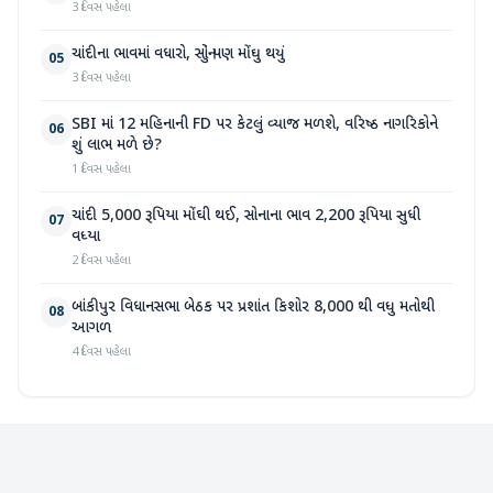
3 દિવસ પહેલા
ચાંદીના ભાવમાં વધારો, સોનું પણ મોંઘુ થયું
05
3 દિવસ પહેલા
SBI માં 12 મહિનાની FD પર કેટલું વ્યાજ મળશે, વરિષ્ઠ નાગરિકોને
06
શું લાભ મળે છે?
1 દિવસ પહેલા
ચાંદી 5,000 રૂપિયા મોંઘી થઈ, સોનાના ભાવ 2,200 રૂપિયા સુધી
07
વધ્યા
2 દિવસ પહેલા
બાંકીપુર વિધાનસભા બેઠક પર પ્રશાંત કિશોર 8,000 થી વધુ મતોથી
08
આગળ
4 દિવસ પહેલા