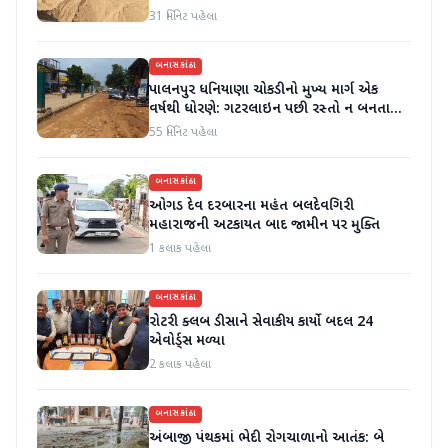
31 મિનિટ પહેલા
બનાસકાંઠા
પાલનપુર ધનિયાણા ચોકડીનો મુખ્ય માર્ગ એક
વર્ષથી ધોરણે: ગટરલાઇન પછી રસ્તો ન બનતા
હાલાકી
55 મિનિટ પહેલા
બનાસકાંઠા
ઓગડ દેવ દરબારના મહંત બલદેવગિરી
મહારાજની અટકાયત બાદ જામીન પર મુક્તિ
1 કલાક પહેલા
બનાસકાંઠા
રોટરી ક્લબ ડીસાને સેવાકીય કાર્યો બદલ 24
એવોર્ડ્સ મળ્યા
2 કલાક પહેલા
બનાસકાંઠા
અંબાજી પંથકમાં ભેદી રોગચાળાનો આતંક: બે