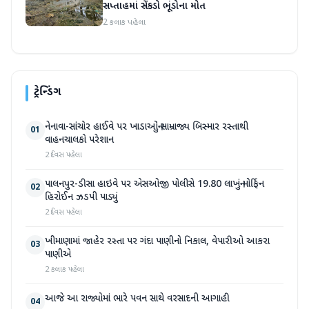
સપ્તાહમાં સેંકડો ભૂંડોના મોત
2 કલાક પહેલા
ટ્રેન્ડિંગ
નેનાવા-સાંચોર હાઈવે પર ખાડાઓનું સામ્રાજ્ય બિસ્માર રસ્તાથી
01
વાહનચાલકો પરેશાન
2 દિવસ પહેલા
પાલનપુર-ડીસા હાઇવે પર એસઓજી પોલીસે 19.80 લાખનું મોર્ફિન
02
હિરોઈન ઝડપી પાડ્યું
2 દિવસ પહેલા
ખીમાણામાં જાહેર રસ્તા પર ગંદા પાણીનો નિકાલ, વેપારીઓ આકરા
03
પાણીએ
2 કલાક પહેલા
આજે આ રાજ્યોમાં ભારે પવન સાથે વરસાદની આગાહી
04