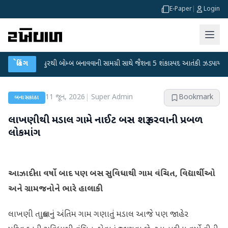
E-Paper
|
Login
સિદ્ધપુરથી બોમ્બ બનાવવાની સામગ્રી સાથે જૈશના 5 શંકાસ્પદ આતંકી ઝડપાયા
બ્રેકિંગ
●
પીએમ
11 જૂન, 2026
|
Super Admin
Bookmark
બનાસકાંઠા
લાખણીથી મડાલ ગામે નાઈટ બસ શરૂ કરવાની પ્રબળ
લોકમાંગ
આઝાદીના વર્ષો બાદ પણ બસ સુવિધાથી ગામ વંચિત, વિદ્યાર્થીઓ
અને ગ્રામજનોને ભારે હાલાકી
લાખણી તાલુકાનું અંતિમ ગામ ગણાતું મડાલ આજે પણ જાહેર