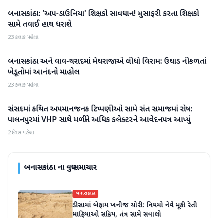
બનાસકાંઠા: 'અપ-ડાઉનિયા' શિક્ષકો સાવધાન! મુસાફરી કરતા શિક્ષકો
બનાસકાંઠા
સામે તવાઈ હાથ ધરાશે
23 કલાક પહેલા
બનાસકાંઠા અને વાવ-થરાદમાં મેઘરાજાએ લીધો વિરામ: ઉઘાડ નીકળતાં
બનાસકાંઠા
ખેડૂતોમાં આનંદનો માહોલ
23 કલાક પહેલા
સંસદમાં કથિત અપમાનજનક ટિપ્પણીઓ સામે સંત સમાજમાં રોષ:
બનાસકાંઠા
પાલનપુરમાં VHP સાથે મળીને અધિક કલેક્ટરને આવેદનપત્ર આપ્યું
2 દિવસ પહેલા
બનાસકાંઠા
ના વધુ સમાચાર
બનાસકાંઠા
ડીસામાં બેફામ ખનીજ ચોરી: નિયમો નેવે મૂકી રેતી
માફિયાઓ સક્રિય, તંત્ર સામે સવાલો