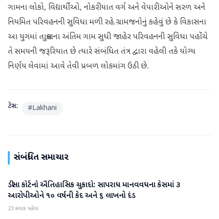
ગામના લોકો, વિદ્યાર્થીઓ, નોકરીયાત વર્ગ અને વેપારીઓને સરળ અને
નિયમિત પરિવહનની સુવિધા મળી રહે.ગ્રામજનોનું કહેવું છે કે વિકાસના
આ યુગમાં તાલુકાના અંતિમ ગામ સુધી જાહેર પરિવહનની સુવિધા પહોંચે
તે સમયની જરૂરિયાત છે ત્યારે સંબંધિત તંત્ર દ્વારા વહેલી તકે યોગ્ય
નિર્ણય લેવામાં આવે તેવી પ્રબળ લોકમાંગ ઉઠી છે.
ટેગ્સ:
#
Lakhani
સંબંધિત સમાચાર
ડીસા કોર્ટનો ઐતિહાસિક ચુકાદો: સાપરાધ માનવવધના કેસમાં ૩
બનાસકાંઠા
આરોપીઓને ૧૦ વર્ષની કેદ અને ૬ લાખનો દંડ
23 કલાક પહેલા