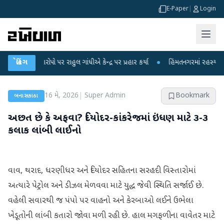
E-Paper
|
Login
 આરોપો પર રાહુલ ગાંધીએ કેન્દ્ર પર પ્રહાર કર્યા
બ્રેકિંગ
●
હિંમતનગરમાં રહસ્યમય વાયરસ કે
16 મે, 2026
|
Super Admin
Bookmark
બનાસકાંઠા
અછત છે કે અફવા? દિયોદર-કાંકરેજમાં ઇંધણ માટે ૩-૩
કલાક લાંબી લાઈનો
વાવ, થરાદ, ધરણીધર અને દિયોદર સહિતના સરહદી વિસ્તારોમાં
અત્યારે પેટ્રોલ અને ડીઝલ મેળવવા માટે યુદ્ધ જેવી સ્થિતિ સર્જાઈ છે.
વહેલી સવારથી જ પંપો પર વાહનો અને કેરબાઓ લઈને ઉભેલા
ખેડૂતોની લાંબી કતારો જોવા મળી રહી છે. હાલ મગફળીના વાવેતર માટે