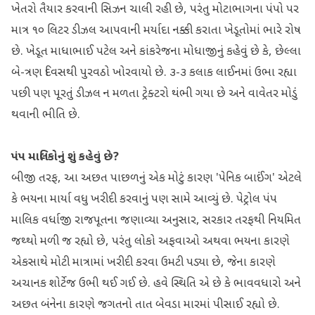
ખેતરો તૈયાર કરવાની સિઝન ચાલી રહી છે, પરંતુ મોટાભાગના પંપો પર
માત્ર ૧૦ લિટર ડીઝલ આપવાની મર્યાદા નક્કી કરાતા ખેડૂતોમાં ભારે રોષ
છે. ખેડૂત માધાભાઈ પટેલ અને કાંકરેજના મોધાજીનું કહેવું છે કે, છેલ્લા
બે-ત્રણ દિવસથી પુરવઠો ખોરવાયો છે. ૩-૩ કલાક લાઈનમાં ઉભા રહ્યા
પછી પણ પૂરતું ડીઝલ ન મળતા ટ્રેક્ટરો થંભી ગયા છે અને વાવેતર મોડું
થવાની ભીતિ છે.
પંપ માલિકોનું શું કહેવું છે?
બીજી તરફ, આ અછત પાછળનું એક મોટું કારણ 'પેનિક બાઈંગ' એટલે
કે ભયના માર્યા વધુ ખરીદી કરવાનું પણ સામે આવ્યું છે. પેટ્રોલ પંપ
માલિક વર્ધાજી રાજપૂતના જણાવ્યા અનુસાર, સરકાર તરફથી નિયમિત
જથ્થો મળી જ રહ્યો છે, પરંતુ લોકો અફવાઓ અથવા ભયના કારણે
એકસાથે મોટી માત્રામાં ખરીદી કરવા ઉમટી પડ્યા છે, જેના કારણે
અચાનક શોર્ટેજ ઉભી થઈ ગઈ છે. હવે સ્થિતિ એ છે કે ભાવવધારો અને
અછત બંનેના કારણે જગતનો તાત બેવડા મારમાં પીસાઈ રહ્યો છે.