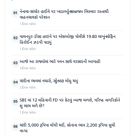
નેનાવા-સાંચોર હાઈવે પર ખાડાઓનું સામ્રાજ્ય બિસ્માર રસ્તાથી
01
વાહનચાલકો પરેશાન
1 દિવસ પહેલા
પાલનપુર-ડીસા હાઇવે પર એસઓજી પોલીસે 19.80 લાખનું મોર્ફિન
02
હિરોઈન ઝડપી પાડ્યું
1 દિવસ પહેલા
આજે આ રાજ્યોમાં ભારે પવન સાથે વરસાદની આગાહી
03
3 દિવસ પહેલા
ચાંદીના ભાવમાં વધારો, સોનું પણ મોંઘુ થયું
04
2 દિવસ પહેલા
SBI માં 12 મહિનાની FD પર કેટલું વ્યાજ મળશે, વરિષ્ઠ નાગરિકોને
05
શું લાભ મળે છે?
1 દિવસ પહેલા
ચાંદી 5,000 રૂપિયા મોંઘી થઈ, સોનાના ભાવ 2,200 રૂપિયા સુધી
06
વધ્યા