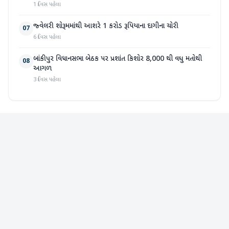
1 દિવસ પહેલા
જ્વેલરી શોરૂમમાંથી આશરે 1 કરોડ રૂપિયાના દાગીના ચોરી
07
6 દિવસ પહેલા
બાંકીપુર વિધાનસભા બેઠક પર પ્રશાંત કિશોર 8,000 થી વધુ મતોથી
08
આગળ
3 દિવસ પહેલા