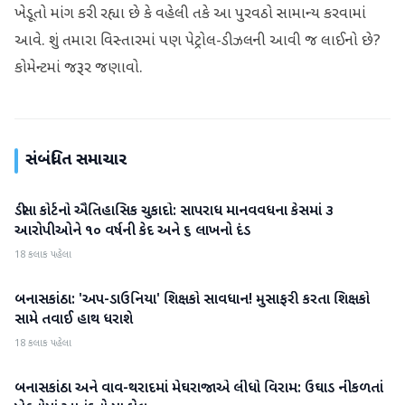
ખેડૂતો માંગ કરી રહ્યા છે કે વહેલી તકે આ પુરવઠો સામાન્ય કરવામાં
આવે. શું તમારા વિસ્તારમાં પણ પેટ્રોલ-ડીઝલની આવી જ લાઈનો છે?
કોમેન્ટમાં જરૂર જણાવો.
સંબંધિત સમાચાર
ડીસા કોર્ટનો ઐતિહાસિક ચુકાદો: સાપરાધ માનવવધના કેસમાં ૩
બનાસકાંઠા
આરોપીઓને ૧૦ વર્ષની કેદ અને ૬ લાખનો દંડ
18 કલાક પહેલા
બનાસકાંઠા: 'અપ-ડાઉનિયા' શિક્ષકો સાવધાન! મુસાફરી કરતા શિક્ષકો
બનાસકાંઠા
સામે તવાઈ હાથ ધરાશે
18 કલાક પહેલા
બનાસકાંઠા અને વાવ-થરાદમાં મેઘરાજાએ લીધો વિરામ: ઉઘાડ નીકળતાં
બનાસકાંઠા