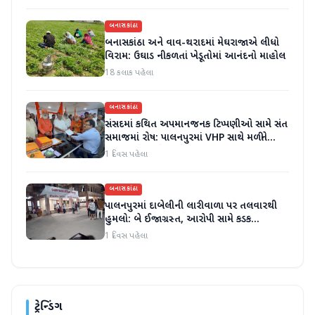
બનાસકાંઠા
બનાસકાંઠા અને વાવ-થરાદમાં મેઘરાજાએ લીધો
વિરામ: ઉઘાડ નીકળતાં ખેડૂતોમાં આનંદનો માહોલ
18 કલાક પહેલા
બનાસકાંઠા
સંસદમાં કથિત અપમાનજનક ટિપ્પણીઓ સામે સંત
સમાજમાં રોષ: પાલનપુરમાં VHP સાથે મળીને
અધિક કલેક્ટરને આવેદનપત્ર આપ્યું
1 દિવસ પહેલા
બનાસકાંઠા
પાલનપુરમાં દાબેલીની લારીવાળા પર તલવારથી
હુમલો: બે ઈજાગ્રસ્ત, આરોપી સામે કડક
કાર્યવાહીની માંગ
1 દિવસ પહેલા
ટ્રેન્ડિંગ