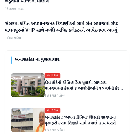
ખેડૂતોમાં આનંદનો માહોલ
18 કલાક પહેલા
સંસદમાં કથિત અપમાનજનક ટિપ્પણીઓ સામે સંત સમાજમાં રોષ:
બનાસકાંઠા
પાલનપુરમાં VHP સાથે મળીને અધિક કલેક્ટરને આવેદનપત્ર આપ્યું
1 દિવસ પહેલા
બનાસકાંઠા
ના વધુ સમાચાર
બનાસકાંઠા
ડીસા કોર્ટનો ઐતિહાસિક ચુકાદો: સાપરાધ
માનવવધના કેસમાં ૩ આરોપીઓને ૧૦ વર્ષની કેદ
અને ૬ લાખનો દંડ
18 કલાક પહેલા
બનાસકાંઠા
બનાસકાંઠા: 'અપ-ડાઉનિયા' શિક્ષકો સાવધાન!
મુસાફરી કરતા શિક્ષકો સામે તવાઈ હાથ ધરાશે
18 કલાક પહેલા