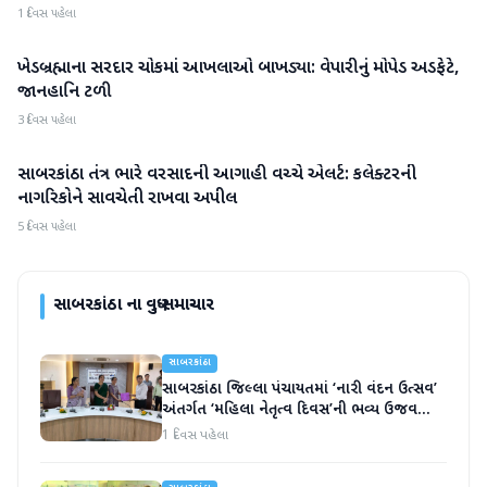
1 દિવસ પહેલા
ખેડબ્રહ્માના સરદાર ચોકમાં આખલાઓ બાખડ્યા: વેપારીનું મોપેડ અડફેટે,
સાબરકાંઠા
જાનહાનિ ટળી
3 દિવસ પહેલા
સાબરકાંઠા તંત્ર ભારે વરસાદની આગાહી વચ્ચે એલર્ટ: કલેક્ટરની
સાબરકાંઠા
નાગરિકોને સાવચેતી રાખવા અપીલ
5 દિવસ પહેલા
સાબરકાંઠા
ના વધુ સમાચાર
સાબરકાંઠા
સાબરકાંઠા જિલ્લા પંચાયતમાં ‘નારી વંદન ઉત્સવ’
અંતર્ગત ‘મહિલા નેતૃત્વ દિવસ’ની ભવ્ય ઉજવણી
કરાઈ
1 દિવસ પહેલા