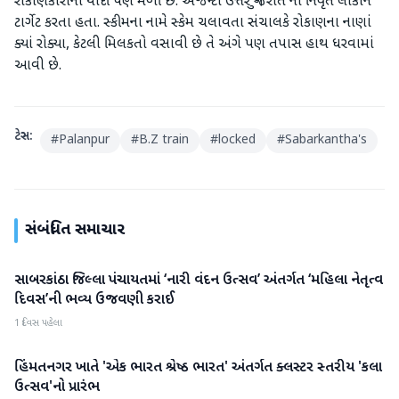
રોકાણકારોની યાદી પણ મળી છે. એજન્ટો ઉત્તર ગુજરાત ના નિવૃત લોકોને
ટાર્ગેટ કરતા હતા. સ્કીમના નામે સ્કેમ ચલાવતા સંચાલકે રોકાણના નાણાં
ક્યાં રોક્યા, કેટલી મિલકતો વસાવી છે તે અંગે પણ તપાસ હાથ ધરવામાં
આવી છે.
ટેગ્સ:
#
Palanpur
#
B.Z train
#
locked
#
Sabarkantha's
સંબંધિત સમાચાર
સાબરકાંઠા જિલ્લા પંચાયતમાં ‘નારી વંદન ઉત્સવ’ અંતર્ગત ‘મહિલા નેતૃત્વ
સાબરકાંઠા
દિવસ’ની ભવ્ય ઉજવણી કરાઈ
1 દિવસ પહેલા
હિંમતનગર ખાતે 'એક ભારત શ્રેષ્ઠ ભારત' અંતર્ગત ક્લસ્ટર સ્તરીય 'કલા
સાબરકાંઠા
ઉત્સવ'નો પ્રારંભ