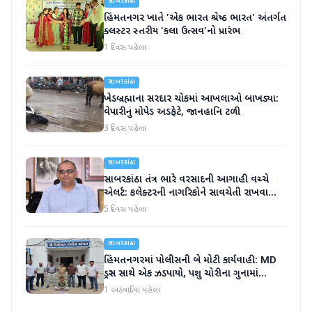
સાબરકાંઠા
હિંમતનગર ખાતે 'એક ભારત શ્રેષ્ઠ ભારત' અંતર્ગત
ક્લસ્ટર સ્તરીય 'કલા ઉત્સવ'નો પ્રારંભ
1 દિવસ પહેલા
સાબરકાંઠા
ખેડબ્રહ્માના સરદાર ચોકમાં આખલાઓ બાખડ્યા:
વેપારીનું મોપેડ અડફેટે, જાનહાનિ ટળી
3 દિવસ પહેલા
સાબરકાંઠા
સાબરકાંઠા તંત્ર ભારે વરસાદની આગાહી વચ્ચે
એલર્ટ: કલેક્ટરની નાગરિકોને સાવચેતી રાખવા
અપીલ
5 દિવસ પહેલા
સાબરકાંઠા
હિંમતનગરમાં પોલીસની બે મોટી કાર્યવાહી: MD
ડ્રગ્સ સાથે એક ઝડપાયો, પશુ ચોરીના ગુનામાં
આરોપીની ધરપકડ
1 અઠવાડિયા પહેલા