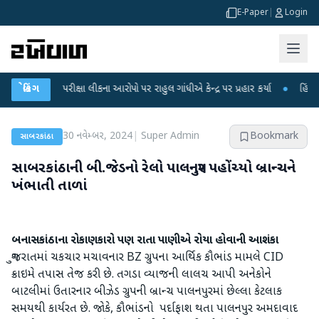
E-Paper
|
Login
NET પરીક્ષા લીકના આરોપો પર રાહુલ ગાંધીએ કેન્દ્ર પર પ્રહાર કર્યા
બ્રેકિંગ
●
હિંમતનગરમાં ર
30 નવેમ્બર, 2024
|
Super Admin
Bookmark
સાબરકાંઠા
સાબરકાંઠાની બી.જેડનો રેલો પાલનપુર પહોંચ્યો બ્રાન્ચને
ખંભાતી તાળાં
બનાસકાંઠાના રોકાણકારો પણ રાતા પાણીએ રોયા હોવાની આશંકા
ગુજરાતમાં ચકચાર મચાવનાર BZ ગ્રુપના આર્થિક કૌભાંડ મામલે CID
ક્રાઇમે તપાસ તેજ કરી છે. તગડા વ્યાજની લાલચ આપી અનેકોને
બાટલીમાં ઉતારનાર બીઝેડ ગ્રુપની બ્રાન્ચ પાલનપુરમાં છેલ્લા કેટલાક
સમયથી કાર્યરત છે. જોકે, કૌભાંડનો પર્દાફાશ થતા પાલનપુર અમદાવાદ