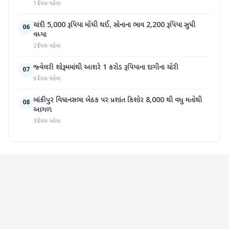
1 દિવસ પહેલા
ચાંદી 5,000 રૂપિયા મોંઘી થઈ, સોનાના ભાવ 2,200 રૂપિયા સુધી
06
વધ્યા
2 દિવસ પહેલા
જ્વેલરી શોરૂમમાંથી આશરે 1 કરોડ રૂપિયાના દાગીના ચોરી
07
6 દિવસ પહેલા
બાંકીપુર વિધાનસભા બેઠક પર પ્રશાંત કિશોર 8,000 થી વધુ મતોથી
08
આગળ
3 દિવસ પહેલા