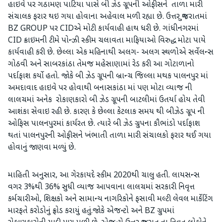
હાઇવે પર ગઠામણ પાટિયા પાસે બી ઝેડ ગ્રૂપની ઓફીસને તાળા મારી
સંચાલક ફરાર થઇ ગયા હોવાના અહેવાલ મળી રહ્યા છે. ઉત્તર ગુજરાતમાં
BZ GROUP પર CIDએ મોટી કાર્યવાહી હાથ ધરી છે. ગાંધીનગરમાં
CID ક્રાઇમની ટીમે પોન્ઝી સ્કીમ ચલાવતા માફિયાઓ વિરુદ્ધ મોટા પાયે
કાર્યવાહી કરી છે. છેલ્લા એક મહિનાથી અલગ- અલગ સ્થળોએ સર્વેલન્સ
ગોઠવી અને સાબરકાંઠા તેમજ મહેસાણામાં રેડ કરી આ ગોટાળાનો
પર્દાફાશ કર્યો હતો. જોકે બી ઝેડ ગ્રૂપની બ્રાન્ચ જિલ્લા મથક પાલનપુર માં
અમદાવાદ હાઇવે પર હોવાથી બનાસકાંઠા માં પણ મોટા વ્યાજ ની
લાલચમાં અનેક રોકાણકારો બી ઝેડ ગ્રૂપની બાટલીમાં ઉતર્યા હોય તેવી
આશંકા સેવાઇ રહી છે. કારણ કે છેલ્લા કેટલાક સમય થી બીઝેડ ગ્રૂપ ની
ઓફિસ પાલનપુરમાં કાર્યરત છે. ત્યારે બી ઝેડ ગ્રુપના કૌભાંડો પર્દાફાશ
થતાં પાલનપુરની ઓફીસને ખંભાતી તાળા મારી સંચાલકો ફરાર થઈ ગયા
હોવાનું જાણવા મળ્યું છે.
માહિતી અનુસાર, આ ગેરકાયદે સ્કીમ 2020થી ચાલુ હતી. લાયસન્સ
વગર 3%થી 36% સુધી વ્યાજ આપવાના લાલચમાં સરકારી નિવૃત્ત
કર્મચારીઓ, શિક્ષકો અને સામાન્ય નાગરિકોને ફસાવી મલ્ટી લેવલ માર્કેટિંગ
મારફતે કરોડોનું ફ્રોડ કરાયું હતું.જોકે એજન્ટો અને BZ ગ્રુપમાં