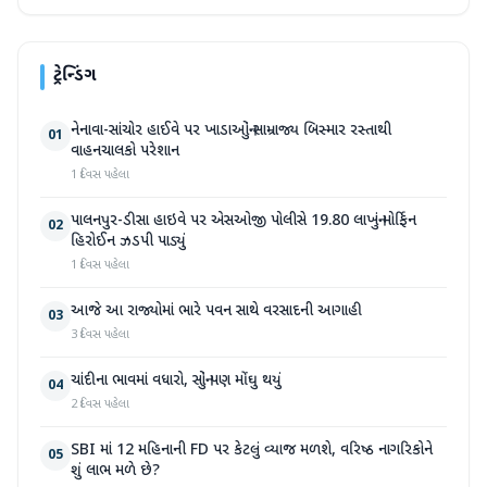
ટ્રેન્ડિંગ
નેનાવા-સાંચોર હાઈવે પર ખાડાઓનું સામ્રાજ્ય બિસ્માર રસ્તાથી
01
વાહનચાલકો પરેશાન
1 દિવસ પહેલા
પાલનપુર-ડીસા હાઇવે પર એસઓજી પોલીસે 19.80 લાખનું મોર્ફિન
02
હિરોઈન ઝડપી પાડ્યું
1 દિવસ પહેલા
આજે આ રાજ્યોમાં ભારે પવન સાથે વરસાદની આગાહી
03
3 દિવસ પહેલા
ચાંદીના ભાવમાં વધારો, સોનું પણ મોંઘુ થયું
04
2 દિવસ પહેલા
SBI માં 12 મહિનાની FD પર કેટલું વ્યાજ મળશે, વરિષ્ઠ નાગરિકોને
05
શું લાભ મળે છે?