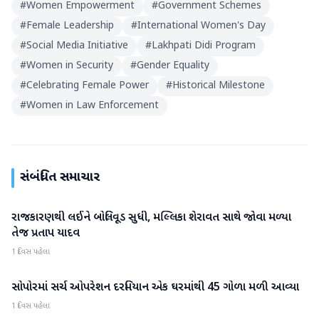
#
Women Empowerment
#
Government Schemes
#
Female Leadership
#
International Women's Day
#
Social Media Initiative
#
Lakhpati Didi Program
#
Women in Security
#
Gender Equality
#
Celebrating Female Power
#
Historical Milestone
#
Women in Law Enforcement
સંબંધિત સમાચાર
રાજકારણથી લઈને બોલિવૂડ સુધી, મલ્લિકા શેરાવત સાથે જોવા મળ્યા
રાષ્ટ્રીય
તેજ પ્રતાપ યાદવ
1 દિવસ પહેલા
સોપોરમાં સર્ચ ઓપરેશન દરમિયાન એક ઘરમાંથી 45 ગોળા મળી આવ્યા
રાષ્ટ્રીય
1 દિવસ પહેલા