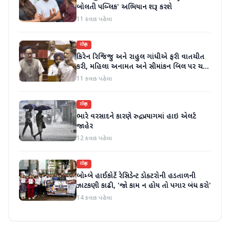
બોલતી પબ્લિક' અભિયાન શરૂ કરશે
11 કલાક પહેલા
રાષ્ટ્રીય
કિરેન રિજિજુ અને રાહુલ ગાંધીએ ફરી વાતચીત
કરી, મહિલા અનામત અને સીમાંકન બિલ પર ચર્ચા
કરી
11 કલાક પહેલા
રાષ્ટ્રીય
ભારે વરસાદને કારણે રુદ્રપ્રયાગમાં હાઇ એલર્ટ
જાહેર
12 કલાક પહેલા
રાષ્ટ્રીય
બોમ્બે હાઈકોર્ટે રેસિડેન્ટ ડોક્ટરોની હડતાળની
ઝાટકણી કાઢી, 'જો કામ ન હોય તો પગાર બંધ કરો'
14 કલાક પહેલા