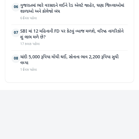
ગુજરાતમાં ભારે વરસાદને લઈને રેડ એલર્ટ જાહેર, ઘણા જિલ્લાઓમાં
06
શાળાઓ અને કોલેજો બંધ
6 દિવસ પહેલા
SBI માં 12 મહિનાની FD પર કેટલું વ્યાજ મળશે, વરિષ્ઠ નાગરિકોને
07
શું લાભ મળે છે?
17 કલાક પહેલા
ચાંદી 5,000 રૂપિયા મોંઘી થઈ, સોનાના ભાવ 2,200 રૂપિયા સુધી
08
વધ્યા
1 દિવસ પહેલા