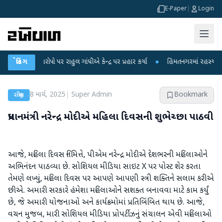
E-Paper
|
Login
કના આરોપો પર રાહુલ ગાંધીએ કેન્દ્ર પર પ્રહાર કર્યા
બ્રેકિંગ
●
હિંમતનગરમાં રહસ્યમય વાયરસ
8 માર્ચ, 2025
|
Super Admin
Bookmark
રાષ્ટ્રીય
પ્રધાનમંત્રી નરેન્દ્ર મોદીએ મહિલા દિવસની શુભેચ્છા પાઠવી
આજે, મહિલા દિવસ નિમિત્તે, પીએમ નરેન્દ્ર મોદીએ દેશભરની મહિલાઓને
અભિનંદન પાઠવ્યા છે. સોશિયલ મીડિયા સાઇટ X પર પોસ્ટ શેર કરતા
તેમણે લખ્યું, મહિલા દિવસ પર આપણે આપણી સ્ત્રી શક્તિને સલામ કરીએ
છીએ. અમારી સરકારે હંમેશા મહિલાઓને સશક્ત બનાવવા માટે કામ કર્યું
છે, જે અમારી યોજનાઓ અને કાર્યક્રમોમાં પ્રતિબિંબિત થાય છે. આજે,
વચન મુજબ, મારી સોશિયલ મીડિયા પ્રોપર્ટીઝનું સંચાલન એવી મહિલાઓ