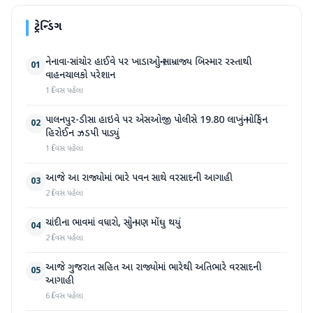
ટ્રેન્ડિંગ
નેનાવા-સાંચોર હાઈવે પર ખાડાઓનું સામ્રાજ્ય બિસ્માર રસ્તાથી
01
વાહનચાલકો પરેશાન
1 દિવસ પહેલા
પાલનપુર-ડીસા હાઇવે પર એસઓજી પોલીસે 19.80 લાખનું મોર્ફિન
02
હિરોઈન ઝડપી પાડ્યું
1 દિવસ પહેલા
આજે આ રાજ્યોમાં ભારે પવન સાથે વરસાદની આગાહી
03
2 દિવસ પહેલા
ચાંદીના ભાવમાં વધારો, સોનું પણ મોંઘુ થયું
04
2 દિવસ પહેલા
આજે ગુજરાત સહિત આ રાજ્યોમાં ભારેથી અતિભારે વરસાદની
05
આગાહી
6 દિવસ પહેલા