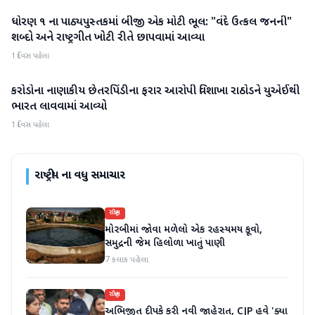
ધોરણ ૧ ના પાઠ્યપુસ્તકમાં બીજી એક મોટી ભૂલ: "વંદે ઉત્કલ જનની"
રાષ્ટ્રીય
શબ્દો અને રાષ્ટ્રગીત ખોટી રીતે છાપવામાં આવ્યા
1 દિવસ પહેલા
કરોડોના નાણાકીય છેતરપિંડીના ફરાર આરોપી વિશાખા રાઠોડને યુએઈથી
રાષ્ટ્રીય
ભારત લાવવામાં આવ્યો
1 દિવસ પહેલા
રાષ્ટ્રીય
ના વધુ સમાચાર
રાષ્ટ્રીય
મોરબીમાં જોવા મળેલો એક રહસ્યમય કૂવો,
સમુદ્રની જેમ હિલોળા ખાતું પાણી
7 કલાક પહેલા
રાષ્ટ્રીય
અભિજીત દીપકે કરી નવી જાહેરાત, CJP હવે 'ક્યા