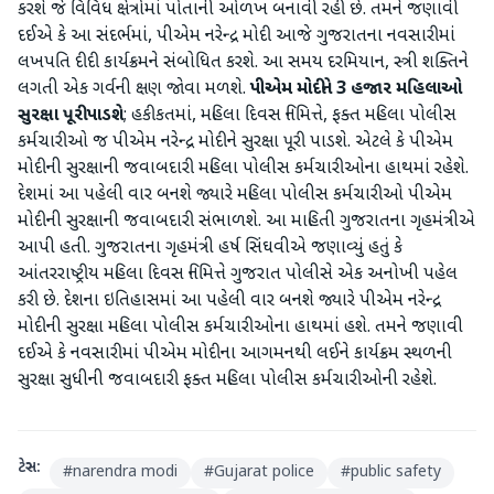
કરશે જે વિવિધ ક્ષેત્રોમાં પોતાની ઓળખ બનાવી રહી છે. તમને જણાવી
દઈએ કે આ સંદર્ભમાં, પીએમ નરેન્દ્ર મોદી આજે ગુજરાતના નવસારીમાં
લખપતિ દીદી કાર્યક્રમને સંબોધિત કરશે. આ સમય દરમિયાન, સ્ત્રી શક્તિને
લગતી એક ગર્વની ક્ષણ જોવા મળશે.
પીએમ
મોદીને
3
હજાર
મહિલાઓ
સુરક્ષા
પૂરી
પાડશે
; હકીકતમાં, મહિલા દિવસ નિમિત્તે, ફક્ત મહિલા પોલીસ
કર્મચારીઓ જ પીએમ નરેન્દ્ર મોદીને સુરક્ષા પૂરી પાડશે. એટલે કે પીએમ
મોદીની સુરક્ષાની જવાબદારી મહિલા પોલીસ કર્મચારીઓના હાથમાં રહેશે.
દેશમાં આ પહેલી વાર બનશે જ્યારે મહિલા પોલીસ કર્મચારીઓ પીએમ
મોદીની સુરક્ષાની જવાબદારી સંભાળશે. આ માહિતી ગુજરાતના ગૃહમંત્રીએ
આપી હતી. ગુજરાતના ગૃહમંત્રી હર્ષ સિંઘવીએ જણાવ્યું હતું કે
આંતરરાષ્ટ્રીય મહિલા દિવસ નિમિત્તે ગુજરાત પોલીસે એક અનોખી પહેલ
કરી છે. દેશના ઇતિહાસમાં આ પહેલી વાર બનશે જ્યારે પીએમ નરેન્દ્ર
મોદીની સુરક્ષા મહિલા પોલીસ કર્મચારીઓના હાથમાં હશે. તમને જણાવી
દઈએ કે નવસારીમાં પીએમ મોદીના આગમનથી લઈને કાર્યક્રમ સ્થળની
સુરક્ષા સુધીની જવાબદારી ફક્ત મહિલા પોલીસ કર્મચારીઓની રહેશે.
ટેગ્સ:
#
narendra modi
#
Gujarat police
#
public safety