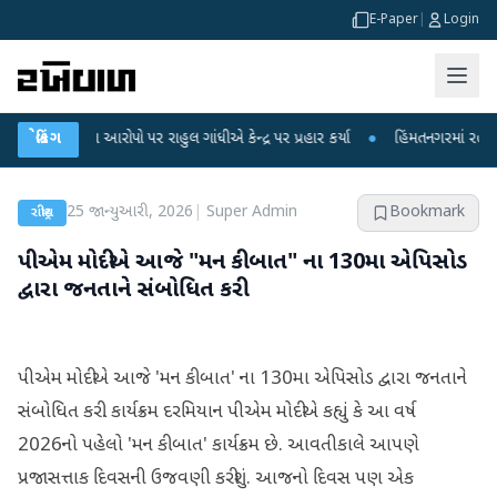
E-Paper
|
Login
લીકના આરોપો પર રાહુલ ગાંધીએ કેન્દ્ર પર પ્રહાર કર્યા
બ્રેકિંગ
●
હિંમતનગરમાં રહસ્યમય વાયર
25 જાન્યુઆરી, 2026
|
Super Admin
Bookmark
રાષ્ટ્રીય
પીએમ મોદીએ આજે "મન કી બાત" ના 130મા એપિસોડ
દ્વારા જનતાને સંબોધિત કરી
પીએમ મોદીએ આજે 'મન કી બાત' ના 130મા એપિસોડ દ્વારા જનતાને
સંબોધિત કરી. કાર્યક્રમ દરમિયાન પીએમ મોદીએ કહ્યું કે આ વર્ષ
2026નો પહેલો 'મન કી બાત' કાર્યક્રમ છે. આવતીકાલે આપણે
પ્રજાસત્તાક દિવસની ઉજવણી કરીશું. આજનો દિવસ પણ એક