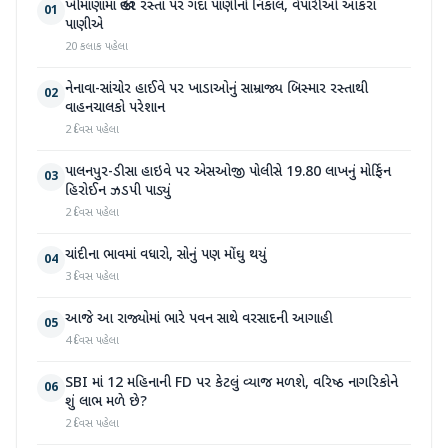
ખીમાણામાં જાહેર રસ્તા પર ગંદા પાણીનો નિકાલ, વેપારીઓ આકરા
01
પાણીએ
20 કલાક પહેલા
નેનાવા-સાંચોર હાઈવે પર ખાડાઓનું સામ્રાજ્ય બિસ્માર રસ્તાથી
02
વાહનચાલકો પરેશાન
2 દિવસ પહેલા
પાલનપુર-ડીસા હાઇવે પર એસઓજી પોલીસે 19.80 લાખનું મોર્ફિન
03
હિરોઈન ઝડપી પાડ્યું
2 દિવસ પહેલા
ચાંદીના ભાવમાં વધારો, સોનું પણ મોંઘુ થયું
04
3 દિવસ પહેલા
આજે આ રાજ્યોમાં ભારે પવન સાથે વરસાદની આગાહી
05
4 દિવસ પહેલા
SBI માં 12 મહિનાની FD પર કેટલું વ્યાજ મળશે, વરિષ્ઠ નાગરિકોને
06
શું લાભ મળે છે?
2 દિવસ પહેલા