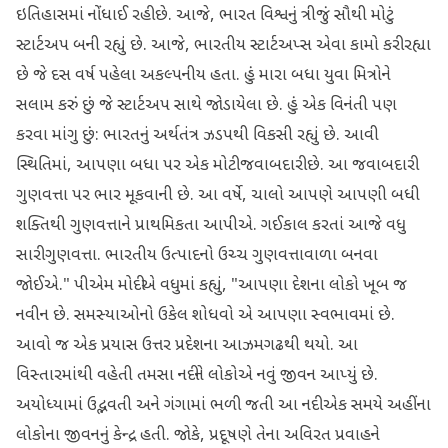
ઇતિહાસમાં નોંધાઈ રહી છે. આજે, ભારત વિશ્વનું ત્રીજું સૌથી મોટું
સ્ટાર્ટઅપ બની રહ્યું છે. આજે, ભારતીય સ્ટાર્ટઅપ્સ એવા કામો કરી રહ્યા
છે જે દસ વર્ષ પહેલા અકલ્પનીય હતા. હું મારા બધા યુવા મિત્રોને
સલામ કરું છું જે સ્ટાર્ટઅપ સાથે જોડાયેલા છે. હું એક વિનંતી પણ
કરવા માંગુ છું: ભારતનું અર્થતંત્ર ઝડપથી વિકસી રહ્યું છે. આવી
સ્થિતિમાં, આપણા બધા પર એક મોટી જવાબદારી છે. આ જવાબદારી
ગુણવત્તા પર ભાર મૂકવાની છે. આ વર્ષે, ચાલો આપણે આપણી બધી
શક્તિથી ગુણવત્તાને પ્રાથમિકતા આપીએ. ગઈકાલ કરતાં આજે વધુ
સારી ગુણવત્તા. ભારતીય ઉત્પાદનો ઉચ્ચ ગુણવત્તાવાળા બનવા
જોઈએ." પીએમ મોદીએ વધુમાં કહ્યું, "આપણા દેશના લોકો ખૂબ જ
નવીન છે. સમસ્યાઓનો ઉકેલ શોધવો એ આપણા સ્વભાવમાં છે.
આવો જ એક પ્રયાસ ઉત્તર પ્રદેશના આઝમગઢથી થયો. આ
વિસ્તારમાંથી વહેતી તમસા નદીને લોકોએ નવું જીવન આપ્યું છે.
અયોધ્યામાં ઉદ્ભવતી અને ગંગામાં ભળી જતી આ નદી એક સમયે અહીંના
લોકોના જીવનનું કેન્દ્ર હતી. જોકે, પ્રદૂષણે તેના અવિરત પ્રવાહને