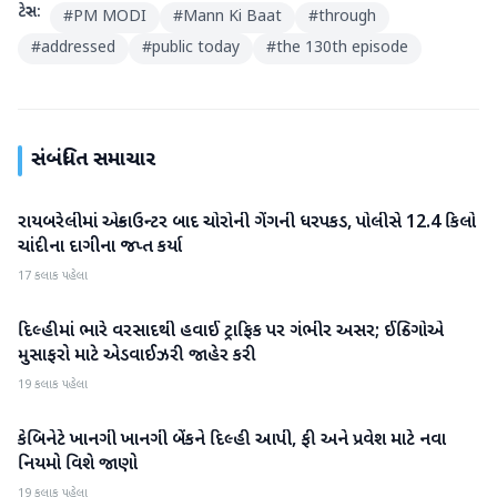
ટેગ્સ:
#
PM MODI
#
Mann Ki Baat
#
through
#
addressed
#
public today
#
the 130th episode
સંબંધિત સમાચાર
રાયબરેલીમાં એન્કાઉન્ટર બાદ ચોરોની ગેંગની ધરપકડ, પોલીસે 12.4 કિલો
રાષ્ટ્રીય
ચાંદીના દાગીના જપ્ત કર્યા
17 કલાક પહેલા
દિલ્હીમાં ભારે વરસાદથી હવાઈ ટ્રાફિક પર ગંભીર અસર; ઈન્ડિગોએ
રાષ્ટ્રીય
મુસાફરો માટે એડવાઈઝરી જાહેર કરી
19 કલાક પહેલા
કેબિનેટે ખાનગી ખાનગી બેંકને દિલ્હી આપી, ફી અને પ્રવેશ માટે નવા
રાષ્ટ્રીય
નિયમો વિશે જાણો
19 કલાક પહેલા