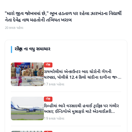
"મારો જીવ જોખમમાં છે," ભૂખ હડતાળ પર રહેલા ઝારખંડના વિદ્યાર્થી
રાષ્ટ્રીય
નેતા દેવેન્દ્ર નાથ મહતોની તબિયત ખરાબ
20 કલાક પહેલા
રાષ્ટ્રીય
ના વધુ સમાચાર
રાષ્ટ્રીય
રાયબરેલીમાં એન્કાઉન્ટર બાદ ચોરોની ગેંગની
ધરપકડ, પોલીસે 12.4 કિલો ચાંદીના દાગીના જપ્ત
કર્યા
17 કલાક પહેલા
રાષ્ટ્રીય
દિલ્હીમાં ભારે વરસાદથી હવાઈ ટ્રાફિક પર ગંભીર
અસર; ઈન્ડિગોએ મુસાફરો માટે એડવાઈઝરી
જાહેર કરી
19 કલાક પહેલા