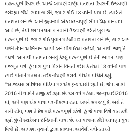
મહત્વપૂર્ણ દિવસ છે. આજે આપણે રાષ્ટ્રીય મતદાતા દિવસની ઉજવણી
કરી રહ્યા છીએ. સામાન્ય રીતે, જ્યારે કોઈ 18 વર્ષનો થાય છે, ત્યારે તે
મતદાતા બને છે. આને જીવનમાં એક મહત્વપૂર્ણ સીમાચિહ્ન માનવામાં
આવે છે, તેથી દેશ મતદાતા બનવાની ઉજવણી કરે તે ખૂબ જ
મહત્વપૂર્ણ છે. જ્યારે કોઈ યુવાન પહેલીવાર મતદાતા બને છે, ત્યારે એક
થઈને તેમને અભિનંદન આપો અને મીઠાઈઓ વહેંચો; આનાથી જાગૃતિ
વધશે. આનાથી મતદાતા બનવું કેટલું મહત્વપૂર્ણ છે તેની ભાવના પણ
મજબૂત થશે. હું મારા યુવા મિત્રોને વિનંતી કરીશ કે તેઓ 18 વર્ષનો થાય
ત્યારે પોતાને મતદાતા તરીકે નોંધણી કરાવે. પીએમ મોદીએ કહ્યું,
"આજકાલ સોશિયલ મીડિયા પર એક ટ્રેન્ડ ચાલી રહ્યો છે, જેમાં લોકો
2016 ની યાદોને તાજી કરી રહ્યા છે. દસ વર્ષ પહેલા, જાન્યુઆરી 2016
માં, અમે પણ એક યાત્રા પર નીકળ્યા હતા. અમને સમજાયું કે, ભલે તે
નાની હોય, પણ તે દેશ માટે મહત્વપૂર્ણ રહેશે. હું જે યાત્રા વિશે વાત કરી
રહ્યો છું તે સ્ટાર્ટઅપ ઇન્ડિયાની યાત્રા છે. આ યાત્રાના હીરો આપણા યુવા
મિત્રો છે. આપણા યુવાનો દ્વારા કરવામાં આવેલી નવીનતાઓ