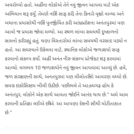
અવરોધ્યો હતો. અહીંના લોકોએ તેને નવું જીવન આપવા માટે એક
અભિયાન શરૂ કર્યું. તેમણે નદીને સાફ કરી, તેના કિનારે વૃક્ષો વાવ્યા અને
બધાના પ્રયાસોથી નદીને પુનર્જીવિત કરી. આંધ્રપ્રદેશના અનંતપુરમાં પણ
આવો જ પ્રયાસ જોવા મળ્યો. આ સ્થળ લાંબા સમયથી દુષ્કાળનો
સામનો કરી રહ્યું હતું. ઘણા વિસ્તારોમાં લાંબા સમયથી વરસાદ પડ્યો ન
હતો. આ સમસ્યાને ઉકેલવા માટે, સ્થાનિક લોકોએ જળાશયો સાફ
કરવાનો સંકલ્પ કર્યો. અહીં અનંત નીરુ સંકલ્પ પ્રોજેક્ટ શરૂ કરવામાં
આવ્યો. લગભગ 10 જળાશયોને નવું જીવન આપવામાં આવ્યું છે. હવે,
જળ સંરક્ષણની સાથે, અનંતપુરમાં પણ લીલોતરીનો આવરણ વધ્યો છે.
સમગ્ર ઇકોસિસ્ટમ ખીલી ઉઠી છે. પછી ભલે તે આઝમગઢ હોય કે
અનંતપુર, લોકોને એક સાથે આવતા જોઈને આનંદ થાય છે." અમે આમ
કરવાની પ્રતિજ્ઞા લઈએ છીએ. આ આપણા દેશની સૌથી મોટી તાકાત
છે."