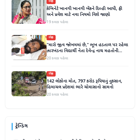
રાષ્ટ્રીય
કેબિનેટે ખાનગી ખાનગી બેંકને દિલ્હી આપી, ફી
અને પ્રવેશ માટે નવા નિયમો વિશે જાણો
19 કલાક પહેલા
રાષ્ટ્રીય
"મારો જીવ જોખમમાં છે," ભૂખ હડતાળ પર રહેલા
ઝારખંડના વિદ્યાર્થી નેતા દેવેન્દ્ર નાથ મહતોની
તબિયત ખરાબ
20 કલાક પહેલા
રાષ્ટ્રીય
142 લોકોના મોત, 797 કરોડ રૂપિયાનું નુકસાન,
હિમાચલ પ્રદેશમાં ભારે ચોમાસાનો સામનો
20 કલાક પહેલા
ટ્રેન્ડિંગ