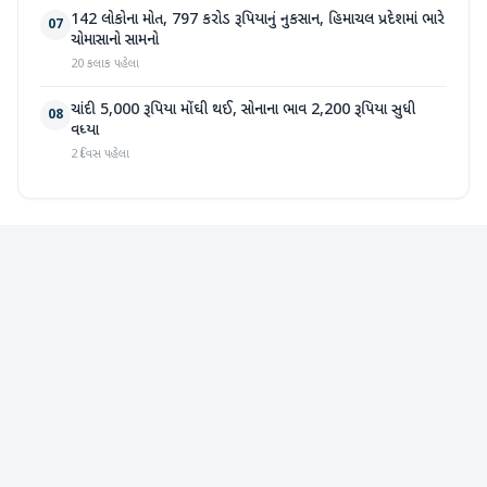
142 લોકોના મોત, 797 કરોડ રૂપિયાનું નુકસાન, હિમાચલ પ્રદેશમાં ભારે
07
ચોમાસાનો સામનો
20 કલાક પહેલા
ચાંદી 5,000 રૂપિયા મોંઘી થઈ, સોનાના ભાવ 2,200 રૂપિયા સુધી
08
વધ્યા
2 દિવસ પહેલા