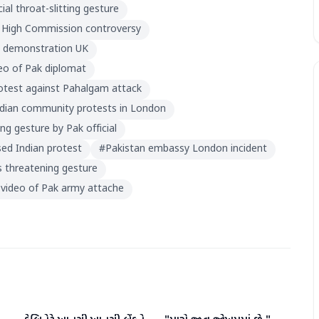
cial throat-slitting gesture
 High Commission controversy
a demonstration UK
deo of Pak diplomat
otest against Pahalgam attack
ndian community protests in London
ing gesture by Pak official
ed Indian protest
#
Pakistan embassy London incident
's threatening gesture
l video of Pak army attache