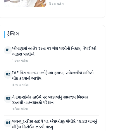
વિદ્યાર્થી નેતા દેવેન્દ્ર નાથ
1 દિવસ પહેલા
મહતોની તબિયત ખરાબ
ટ્રેન્ડિંગ
ખીમાણામાં જાહેર રસ્તા પર ગંદા પાણીનો નિકાલ, વેપારીઓ
01
આકરા પાણીએ
1 દિવસ પહેલા
IAF વિંગ કમાન્ડર હનીટ્રેપમાં ફસાયા, સંવેદનશીલ માહિતી
02
લીક કરવાનો આરોપ
4 કલાક પહેલા
નેનાવા-સાંચોર હાઈવે પર ખાડાઓનું સામ્રાજ્ય બિસ્માર
03
રસ્તાથી વાહનચાલકો પરેશાન
3 દિવસ પહેલા
પાલનપુર-ડીસા હાઇવે પર એસઓજી પોલીસે 19.80 લાખનું
04
મોર્ફિન હિરોઈન ઝડપી પાડ્યું