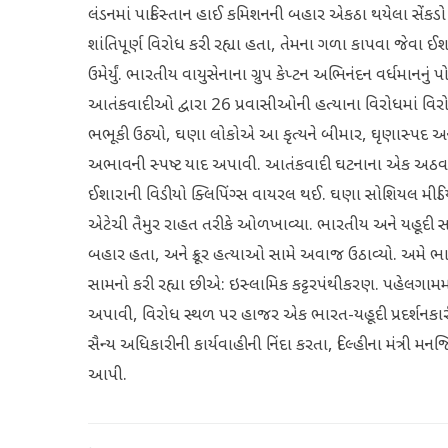
લંડનમાં પાકિસ્તાન હાઈ કમિશનની બહાર એકઠા થયેલા સેંક
શાંતિપૂર્ણ વિરોધ કરી રહ્યા હતા, તેમના ગળા કાપવા જેવા ઈ
ઉમેર્યું. ભારતીય વાયુસેનાના ગ્રુપ કેપ્ટન અભિનંદન વર્ધમાનનુ
આતંકવાદીઓ દ્વારા 26 પ્રવાસીઓની હત્યાના વિરોધમાં વિર
ભભૂકી ઉઠ્યો, ઘણા લોકોએ આ કૃત્યને બીમાર, ઘૃણાસ્પદ અને 
અભાવની સ્પષ્ટ યાદ અપાવી. આતંકવાદી ઘટનાના એક અઠવાડ
ઈશારાની વિડીયો ક્લિપિંગ્સ વાયરલ થઈ. ઘણા સોશિયલ મીડિયા ય
એટેચી તૈમુર રાહત તરીકે ઓળખાવ્યા. ભારતીય અને યહૂદી સ
બહાર હતા, અને ક્રૂર હત્યાઓ સામે અવાજ ઉઠાવ્યો. અમે
સામનો કરી રહ્યા છીએ: ઇસ્લામિક કટ્ટરપંથીકરણ. પહેલગામમ
અપાવી, વિરોધ સ્થળ પર હાજર એક ભારત-યહૂદી પ્રદર્શનકાર
સૈન્ય અધિકારીની કાર્યવાહીની નિંદા કરતા, દિલ્હીના મંત્રી
આપી.