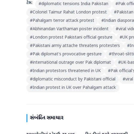
ટેગ્સ:
#
diplomatic tensions India Pakistan
#
Pak offi
#
Colonel Taimur Rahat London protest
#
Pakistan
#
Pahalgam terror attack protest
#
Indian diaspor
#
Abhinandan Varthaman poster incident
#
viral vi
#
London protest Pakistani official gesture
#
UK pr
#
Pakistani army attache threatens protesters
#
I
#
Pak diplomat's provocative gesture
#
throat-slitt
#
international outrage over Pak diplomat
#
UK-bas
#
Indian protestors threatened in UK
#
Pak official
#
diplomatic misconduct by Pakistani official
#
vira
#
Indian protest in UK over Pahalgam attack
સંબંધિત સમાચાર