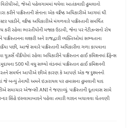
ડો વિરોધીઓ, જેઓ પહેલગામમાં થયેલા આતંકવાદી હુમલાનો
શારા કરીને પાકિસ્તાની સેનાના એક વરિષ્ઠ અધિકારીએ આગમાં ઘી
ં પોસ્ટર પકડીને, વરિષ્ઠ અધિકારીએ મંગળવારે પાકિસ્તાની સમર્થિત
ોધ કરી રહેલા ભારતીયોની મજાક ઉડાવી, જેના પર નેટીઝન્સનો રોષ
પાકિસ્તાનના લશ્કરી અને રાજદ્વારી વ્યક્તિઓમાં સભ્યતાના
િયા પછી, આજે સવારે પાકિસ્તાની અધિકારીના ગળા કાપવાના
ુઝર્સે વીડિયોમાં રહેલા અધિકારીને પાકિસ્તાન હાઈ કમિશનમાં ડિફેન્સ
મુદાયના 500 થી વધુ સભ્યો લંડનમાં પાકિસ્તાન હાઈ કમિશનની
 ભારતને સમર્થન આપીએ છીએ કારણ કે આપણે એક જ દુશ્મનનો
ાં જે બન્યું તેનાથી અમને ઇઝરાયલ પર હમાસના હુમલાની યાદ
ીએ સમાચાર એજન્સી ANI ને જણાવ્યું. પાકિસ્તાની દૂતાવાસ સામે
 મનજિન્દર સિંહે ઇસ્લામાબાદને પહેલા તમારી ગરદન બચાવવા ચેતવણી