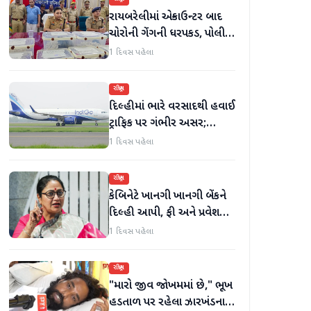
રાયબરેલીમાં એન્કાઉન્ટર બાદ
ચોરોની ગેંગની ધરપકડ, પોલીસે
12.4 કિલો ચાંદીના દાગીના
1 દિવસ પહેલા
જપ્ત કર્યા
રાષ્ટ્રીય
દિલ્હીમાં ભારે વરસાદથી હવાઈ
ટ્રાફિક પર ગંભીર અસર;
ઈન્ડિગોએ મુસાફરો માટે
1 દિવસ પહેલા
એડવાઈઝરી જાહેર કરી
રાષ્ટ્રીય
કેબિનેટે ખાનગી ખાનગી બેંકને
દિલ્હી આપી, ફી અને પ્રવેશ
માટે નવા નિયમો વિશે જાણો
1 દિવસ પહેલા
રાષ્ટ્રીય
"મારો જીવ જોખમમાં છે," ભૂખ
હડતાળ પર રહેલા ઝારખંડના