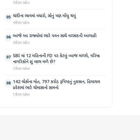
3 દિવસ પહેલા
ચાંદીના ભાવમાં વધારો, સોનું પણ મોંઘુ થયું
05
4 દિવસ પહેલા
આજે આ રાજ્યોમાં ભારે પવન સાથે વરસાદની આગાહી
06
4 દિવસ પહેલા
SBI માં 12 મહિનાની FD પર કેટલું વ્યાજ મળશે, વરિષ્ઠ
07
નાગરિકોને શું લાભ મળે છે?
2 દિવસ પહેલા
142 લોકોના મોત, 797 કરોડ રૂપિયાનું નુકસાન, હિમાચલ
08
પ્રદેશમાં ભારે ચોમાસાનો સામનો
1 દિવસ પહેલા