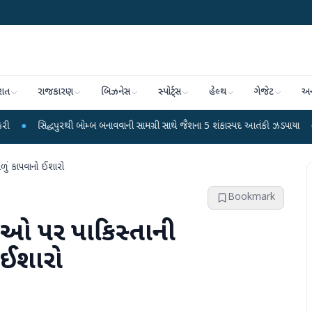
રાત
રાજકારણ
બિઝનેસ
સ્પોર્ટ્સ
હેલ્થ
ગેજેટ
અન
પુરથી બોમ્બ બનાવવાની સામગ્રી સાથે જૈશના 5 શંકાસ્પદ આતંકી ઝડપાયા
●
પીએમ મોદીનું
ળું કાપવાનો ઈશારો
Bookmark
ારીઓ પર પાકિસ્તાની
 ઈશારો