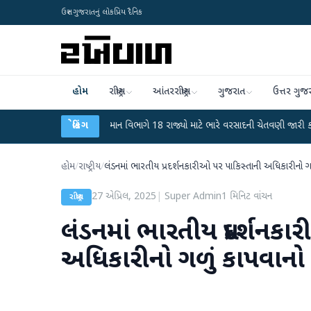
ઉત્તર ગુજરાતનું લોકપ્રિય દૈનિક
હોમ
રાષ્ટ્રીય
આંતરરાષ્ટ્રીય
ગુજરાત
ઉત્તર ગુજ
ાટ
●
હવામાન વિભાગે 18 રાજ્યો માટે ભારે વરસાદની ચેતવણી જારી કરી
બ્રેકિંગ
●
સિદ્ધ
હોમ
/
રાષ્ટ્રીય
/
લંડનમાં ભારતીય પ્રદર્શનકારીઓ પર પાકિસ્તાની અધિકારીનો ગ
27 એપ્રિલ, 2025
|
Super Admin
1
મિનિટ વાંચન
રાષ્ટ્રીય
લંડનમાં ભારતીય પ્રદર્શનક
અધિકારીનો ગળું કાપવાનો