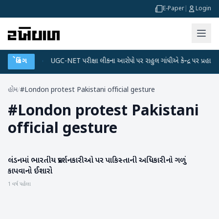
E-Paper
|
Login
ેટા પ્લાન
બ્રેકિંગ
●
UGC-NET પરીક્ષા લીકના આરોપો પર રાહુલ ગાંધીએ કેન્દ્ર પર પ્રહાર કર્યા
હોમ
/
#London protest Pakistani official gesture
#
London protest Pakistani
official gesture
લંડનમાં ભારતીય પ્રદર્શનકારીઓ પર પાકિસ્તાની અધિકારીનો ગળું
રાષ્ટ્રીય
કાપવાનો ઈશારો
1 વર્ષ પહેલા