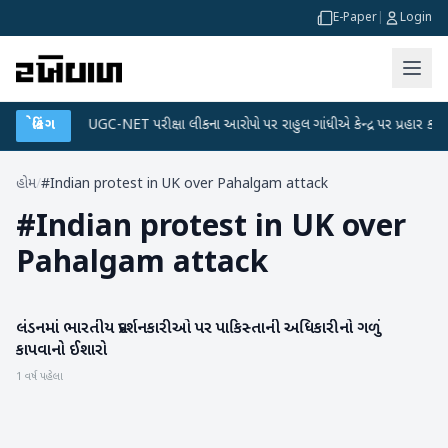
E-Paper
|
Login
 પ્લાન
બ્રેકિંગ
●
UGC-NET પરીક્ષા લીકના આરોપો પર રાહુલ ગાંધીએ કેન્દ્ર પર પ્રહાર કર્યા
હોમ
/
#Indian protest in UK over Pahalgam attack
#
Indian protest in UK over
Pahalgam attack
લંડનમાં ભારતીય પ્રદર્શનકારીઓ પર પાકિસ્તાની અધિકારીનો ગળું
રાષ્ટ્રીય
કાપવાનો ઈશારો
1 વર્ષ પહેલા