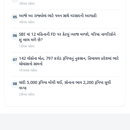
3 દિવસ પહેલા
આજે આ રાજ્યોમાં ભારે પવન સાથે વરસાદની આગાહી
05
4 દિવસ પહેલા
SBI માં 12 મહિનાની FD પર કેટલું વ્યાજ મળશે, વરિષ્ઠ નાગરિકોને
06
શું લાભ મળે છે?
1 દિવસ પહેલા
142 લોકોના મોત, 797 કરોડ રૂપિયાનું નુકસાન, હિમાચલ પ્રદેશમાં ભારે
07
ચોમાસાનો સામનો
18 કલાક પહેલા
ચાંદી 5,000 રૂપિયા મોંઘી થઈ, સોનાના ભાવ 2,200 રૂપિયા સુધી
08
વધ્યા
2 દિવસ પહેલા