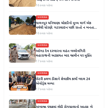
16 કલાક પહેલા
બનાસકાંઠા
પાલનપુર ધનિયાણા ચોકડીનો મુખ્ય માર્ગ એક
વર્ષથી ધોરણે: ગટરલાઇન પછી રસ્તો ન બનતા
હાલાકી
16 કલાક પહેલા
બનાસકાંઠા
ઓગડ દેવ દરબારના મહંત બલદેવગિરી
મહારાજની અટકાયત બાદ જામીન પર મુક્તિ
17 કલાક પહેલા
બનાસકાંઠા
રોટરી ક્લબ ડીસાને સેવાકીય કાર્યો બદલ 24
એવોર્ડ્સ મળ્યા
17 કલાક પહેલા
બનાસકાંઠા
અંબાજી પંથકમાં ભેદી રોગચાળાનો આતંક: બે