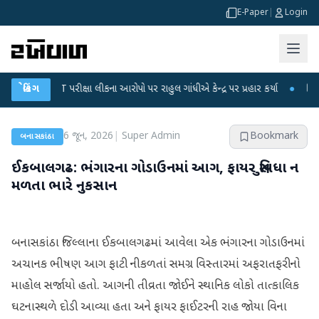
E-Paper
|
Login
-NET પરીક્ષા લીકના આરોપો પર રાહુલ ગાંધીએ કેન્દ્ર પર પ્રહાર કર્યા
બ્રેકિંગ
●
હિંમતનગરમાં
6 જૂન, 2026
|
Super Admin
Bookmark
બનાસકાંઠા
ઈકબાલગઢ: ભંગારના ગોડાઉનમાં આગ, ફાયર સુવિધા ન
મળતા ભારે નુકસાન
બનાસકાંઠા જિલ્લાના ઈકબાલગઢમાં આવેલા એક ભંગારના ગોડાઉનમાં
અચાનક ભીષણ આગ ફાટી નીકળતાં સમગ્ર વિસ્તારમાં અફરાતફરીનો
માહોલ સર્જાયો હતો. આગની તીવ્રતા જોઈને સ્થાનિક લોકો તાત્કાલિક
ઘટનાસ્થળે દોડી આવ્યા હતા અને ફાયર ફાઈટરની રાહ જોયા વિના