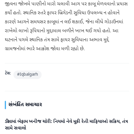
જીવના જોખમે પાણીનો મારો ચલાવી આગ પર કાબૂ મેળવવાનો પ્રયાસ
કર્યો હતો. સ્થાનિક સ્તરે ફાયર બ્રિગેડની સુવિધા ઉપલબ્ધ ન હોવાને
કારણે આગને સમયસર કાબૂમાં ન લઈ શકાઈ, જેના લીધે ગોડાઉનમાં
રાખેલો લાખો રૂપિયાનો મુદ્દામાલ બળીને ખાખ થઈ ગયો હતો. આ
ઘટનાને પગલે સ્થાનિક તંત્ર સામે ફાયર સુવિધાના અભાવ મુદ્દે
ગ્રામજનોમાં ભારે આક્રોશ જોવા મળી રહ્યો છે.
ટેગ્સ:
#
Iqbalgarh
સંબંધિત સમાચાર
ડીસામાં બેફામ ખનીજ ચોરી: નિયમો નેવે મૂકી રેતી માફિયાઓ સક્રિય, તંત્ર
બનાસકાંઠા
સામે સવાલો