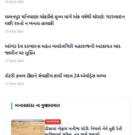
16 કલાક પહેલા
પાલનપુર ધનિયાણા ચોકડીનો મુખ્ય માર્ગ એક વર્ષથી ધોરણે: ગટરલાઇન
બનાસકાંઠા
પછી રસ્તો ન બનતા હાલાકી
16 કલાક પહેલા
ઓગડ દેવ દરબારના મહંત બલદેવગિરી મહારાજની અટકાયત બાદ
બનાસકાંઠા
જામીન પર મુક્તિ
17 કલાક પહેલા
રોટરી ક્લબ ડીસાને સેવાકીય કાર્યો બદલ 24 એવોર્ડ્સ મળ્યા
બનાસકાંઠા
17 કલાક પહેલા
બનાસકાંઠા
ના વધુ સમાચાર
બનાસકાંઠા
ડીસામાં બેફામ ખનીજ ચોરી: નિયમો નેવે મૂકી રેતી
માફિયાઓ સક્રિય, તંત્ર સામે સવાલો