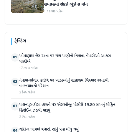
સપ્તાહમાં સેંકડો ભૂંડોના મોત
17 કલાક પહેલા
ટ્રેન્ડિંગ
ખીમાણામાં જાહેર રસ્તા પર ગંદા પાણીનો નિકાલ, વેપારીઓ આકરા
01
પાણીએ
17 કલાક પહેલા
નેનાવા-સાંચોર હાઈવે પર ખાડાઓનું સામ્રાજ્ય બિસ્માર રસ્તાથી
02
વાહનચાલકો પરેશાન
2 દિવસ પહેલા
પાલનપુર-ડીસા હાઇવે પર એસઓજી પોલીસે 19.80 લાખનું મોર્ફિન
03
હિરોઈન ઝડપી પાડ્યું
2 દિવસ પહેલા
ચાંદીના ભાવમાં વધારો, સોનું પણ મોંઘુ થયું
04