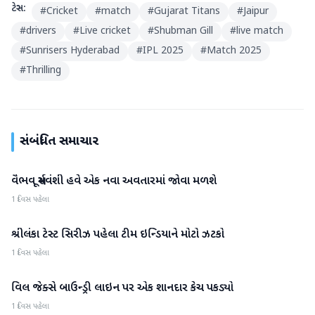
ટેગ્સ:
#
Cricket
#
match
#
Gujarat Titans
#
Jaipur
#
drivers
#
Live cricket
#
Shubman Gill
#
live match
#
Sunrisers Hyderabad
#
IPL 2025
#
Match 2025
#
Thrilling
સંબંધિત સમાચાર
વૈભવ સૂર્યવંશી હવે એક નવા અવતારમાં જોવા મળશે
રમતગમત
1 દિવસ પહેલા
શ્રીલંકા ટેસ્ટ સિરીઝ પહેલા ટીમ ઇન્ડિયાને મોટો ઝટકો
રમતગમત
1 દિવસ પહેલા
વિલ જેક્સે બાઉન્ડ્રી લાઇન પર એક શાનદાર કેચ પકડ્યો
રમતગમત
1 દિવસ પહેલા