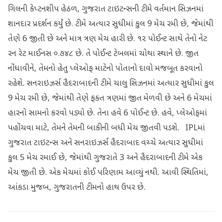
ગિલની કેપ્ટનશીપ હેઠળ, ગુજરાત ટાઇટન્સની ટીમે વર્તમાન સિઝનમાં
શાનદાર પ્રદર્શન કર્યું છે. ટીમે અત્યાર સુધીમાં કુલ 9 મેચ રમી છે, જેમાંથી
તેણે 6 જીતી છે અને માત્ર ત્રણ મેચ હારી છે. ૧૨ પોઈન્ટ સાથે તેનો નેટ
રન રેટ માઈનસ ૦.૭૪૮ છે. તે પોઈન્ટ ટેબલમાં ચોથા સ્થાને છે. જીત
નોંધાવીને, તેમનો હેતુ પ્લેઓફ માટેનો પોતાનો દાવો મજબૂત કરવાનો
રહેશે. સનરાઇઝર્સ હૈદરાબાદની ટીમે ચાલુ સિઝનમાં અત્યાર સુધીમાં કુલ
9 મેચ રમી છે, જેમાંથી તેણે ફક્ત ત્રણમાં જીત મેળવી છે અને 6 મેચમાં
હારનો સામનો કરવો પડ્યો છે. તેના હવે 6 પોઈન્ટ છે. હવે, પ્લેઓફમાં
પહોંચવા માટે, તેમને તેમની બાકીની બધી મેચ જીતવી પડશે. IPLમાં
ગુજરાત ટાઇટન્સ અને સનરાઇઝર્સ હૈદરાબાદ વચ્ચે અત્યાર સુધીમાં
કુલ 5 મેચ રમાઈ છે, જેમાંથી ગુજરાતે 3 અને હૈદરાબાદની ટીમે એક
મેચ જીતી છે. એક મેચમાં કોઈ પરિણામ આવ્યું નથી. આવી સ્થિતિમાં,
આંકડા મુજબ, ગુજરાતની ટીમનો હાથ ઉપર છે.