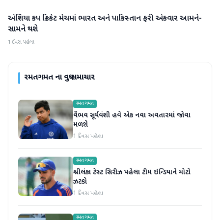
એશિયા કપ ક્રિકેટ મેચમાં ભારત અને પાકિસ્તાન ફરી એકવાર આમને-
રમતગમત
સામને થશે
1 દિવસ પહેલા
રમતગમત
ના વધુ સમાચાર
રમતગમત
વૈભવ સૂર્યવંશી હવે એક નવા અવતારમાં જોવા
મળશે
1 દિવસ પહેલા
રમતગમત
શ્રીલંકા ટેસ્ટ સિરીઝ પહેલા ટીમ ઇન્ડિયાને મોટો
ઝટકો
1 દિવસ પહેલા
રમતગમત