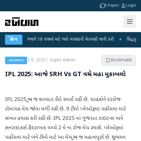
E-Paper
|
Login
વામાન વિભાગે 18 રાજ્યો માટે ભારે વરસાદની ચેતવણી જારી કરી
બ્રેકિંગ
●
સિદ્ધપુરથી બોમ્બ
2 મે, 2025
|
Super Admin
Bookmark
રમતગમત
IPL 2025: આજે SRH Vs GT વચ્ચે મહા મુકાબલો
IPL 2025 ખૂબ જ શાનદાર રીતે રમાઈ રહી છે. ચાહકોને દરરોજ
રોમાંચક મેચ જોવા મળી રહી છે. 9 ટીમો પ્લેઓફમાં પહોંચવા માટે
સખત પ્રયાસ કરી રહી છે. IPL 2025 માં ગુજરાત ટાઇટન્સ અને
સનરાઇઝર્સ હૈદરાબાદ વચ્ચે 2 મે ના રોજ મેચ રમાશે. પ્લેઓફમાં
પહોંચવા માટે બંને ટીમો માટે આ મેચ ખૂબ જ મહત્વપૂર્ણ છે. શુભમન