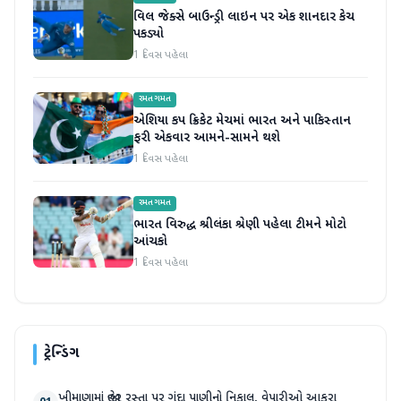
વિલ જેક્સે બાઉન્ડ્રી લાઇન પર એક શાનદાર કેચ
પકડ્યો
1 દિવસ પહેલા
રમતગમત
એશિયા કપ ક્રિકેટ મેચમાં ભારત અને પાકિસ્તાન
ફરી એકવાર આમને-સામને થશે
1 દિવસ પહેલા
રમતગમત
ભારત વિરુદ્ધ શ્રીલંકા શ્રેણી પહેલા ટીમને મોટો
આંચકો
1 દિવસ પહેલા
ટ્રેન્ડિંગ
ખીમાણામાં જાહેર રસ્તા પર ગંદા પાણીનો નિકાલ, વેપારીઓ આકરા