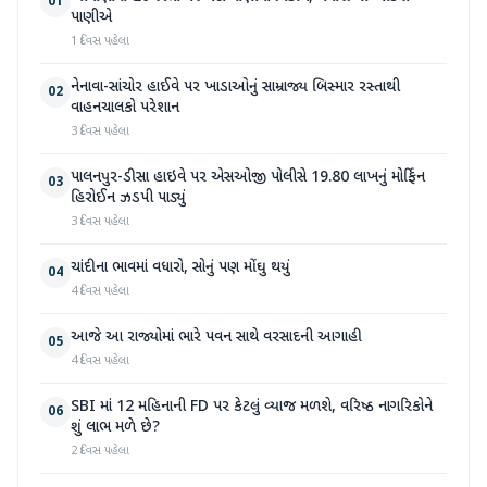
01
પાણીએ
1 દિવસ પહેલા
નેનાવા-સાંચોર હાઈવે પર ખાડાઓનું સામ્રાજ્ય બિસ્માર રસ્તાથી
02
વાહનચાલકો પરેશાન
3 દિવસ પહેલા
પાલનપુર-ડીસા હાઇવે પર એસઓજી પોલીસે 19.80 લાખનું મોર્ફિન
03
હિરોઈન ઝડપી પાડ્યું
3 દિવસ પહેલા
ચાંદીના ભાવમાં વધારો, સોનું પણ મોંઘુ થયું
04
4 દિવસ પહેલા
આજે આ રાજ્યોમાં ભારે પવન સાથે વરસાદની આગાહી
05
4 દિવસ પહેલા
SBI માં 12 મહિનાની FD પર કેટલું વ્યાજ મળશે, વરિષ્ઠ નાગરિકોને
06
શું લાભ મળે છે?
2 દિવસ પહેલા