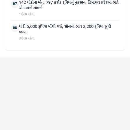
142 લોકોના મોત, 797 કરોડ રૂપિયાનું નુકસાન, હિમાચલ પ્રદેશમાં ભારે
07
ચોમાસાનો સામનો
1 દિવસ પહેલા
ચાંદી 5,000 રૂપિયા મોંઘી થઈ, સોનાના ભાવ 2,200 રૂપિયા સુધી
08
વધ્યા
3 દિવસ પહેલા