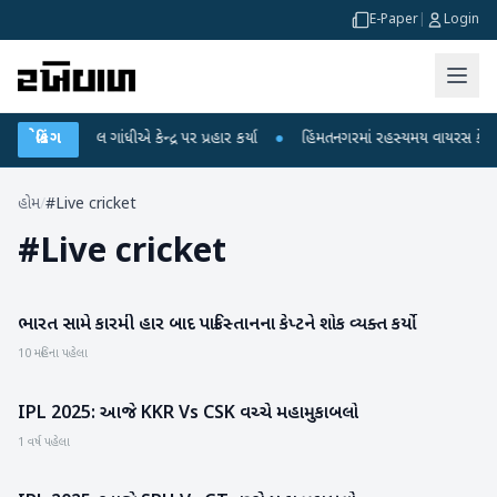
E-Paper
|
Login
પર રાહુલ ગાંધીએ કેન્દ્ર પર પ્રહાર કર્યા
બ્રેકિંગ
●
હિંમતનગરમાં રહસ્યમય વાયરસ કે ચાંદીપ
હોમ
/
#Live cricket
#
Live cricket
ભારત સામે કારમી હાર બાદ પાકિસ્તાનના કેપ્ટને શોક વ્યક્ત કર્યો
રમતગમત
10 મહિના પહેલા
IPL 2025: આજે KKR Vs CSK વચ્ચે મહામુકાબલો
રમતગમત
1 વર્ષ પહેલા