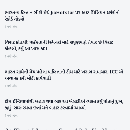
ભારત-પાકિસ્તાન સીટી મેચે JioHotstar પર 602 મિલિયન દર્શકોનો
રમતગમત
રેકોર્ડ તોડ્યો
1 વર્ષ પહેલા
વિરાટ કોહલી: પાકિસ્તાની સ્પિનરો માટે સંપૂર્ણપણે તૈયાર છે વિરાટ
રમતગમત
કોહલી, કર્યું આ ખાસ કામ
1 વર્ષ પહેલા
ભારત સામેની મેચ પહેલા પાકિસ્તાની ટીમ માટે ખરાબ સમાચાર, ICC એ
રમતગમત
અચાનક કરી મોટી કાર્યવાહી
1 વર્ષ પહેલા
ટીમ ઈન્ડિયામાંથી બહાર થયા બાદ આ ખેલાડીએ વ્યક્ત કર્યું પોતાનું દુઃખ,
રમતગમત
કહ્યું- સારું રમવા છતાં મને બહાર કરવામાં આવ્યો
1 વર્ષ પહેલા