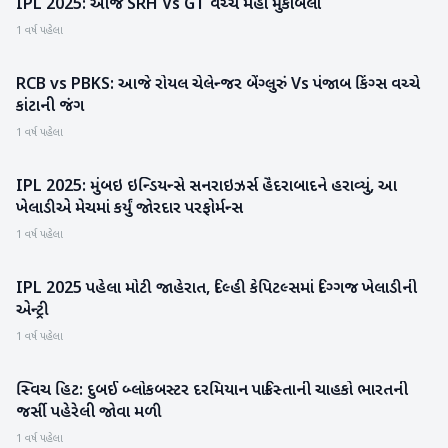
IPL 2025: આજે SRH Vs GT વચ્ચે મહા મુકાબલો
રમતગમત
1 વર્ષ પહેલા
RCB vs PBKS: આજે રોયલ ચેલેન્જર બેંગ્લુરું Vs પંજાબ કિંગ્સ વચ્ચે
રમતગમત
કાંટાની જંગ
1 વર્ષ પહેલા
IPL 2025: મુંબઇ ઇન્ડિયન્સે સનરાઇઝર્સ હૈદરાબાદને હરાવ્યું, આ
રમતગમત
ખેલાડીએ મેચમાં કર્યું જોરદાર પરફોર્મન્સ
1 વર્ષ પહેલા
IPL 2025 પહેલા મોટી જાહેરાત, દિલ્હી કેપિટલ્સમાં દિગ્ગજ ખેલાડીની
રમતગમત
એન્ટ્રી
1 વર્ષ પહેલા
સ્વિચ હિટ: દુબઈ બ્લોકબસ્ટર દરમિયાન પાકિસ્તાની ચાહકો ભારતની
રમતગમત
જર્સી પહેરેલી જોવા મળી
1 વર્ષ પહેલા