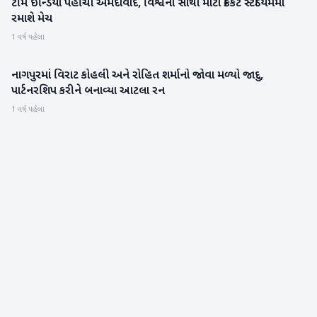
ટીમ ઈન્ડિયા પહોંચી અમદાવાદ, વિશ્વના સૌથી મોટા ક્રિકેટ સ્ટેડિયમમાં
રમતગમત
રમાશે મેચ
1 વર્ષ પહેલા
નાગપુરમાં વિરાટ કોહલી અને રોહિત શર્માનો જોવા મળ્યો જાદુ,
રમતગમત
પાર્ટનરશિપ કરીને બનાવ્યા આટલા રન
1 વર્ષ પહેલા