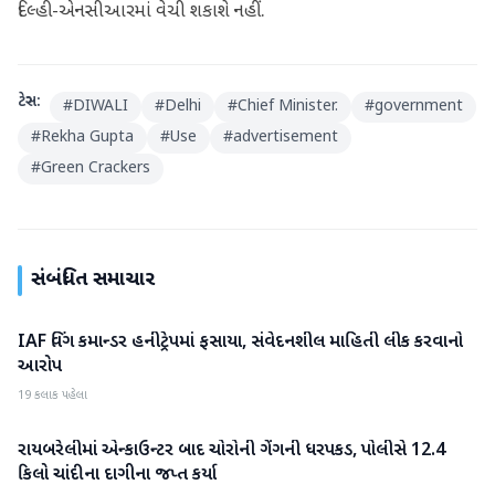
દિલ્હી-એનસીઆરમાં વેચી શકાશે નહીં.
ટેગ્સ:
#
DIWALI
#
Delhi
#
Chief Minister.
#
government
#
Rekha Gupta
#
Use
#
advertisement
#
Green Crackers
સંબંધિત સમાચાર
IAF વિંગ કમાન્ડર હનીટ્રેપમાં ફસાયા, સંવેદનશીલ માહિતી લીક કરવાનો
રાષ્ટ્રીય
આરોપ
19 કલાક પહેલા
રાયબરેલીમાં એન્કાઉન્ટર બાદ ચોરોની ગેંગની ધરપકડ, પોલીસે 12.4
રાષ્ટ્રીય
કિલો ચાંદીના દાગીના જપ્ત કર્યા