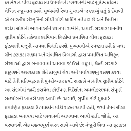
દરમિયાન લીલા ફટાકડાના ઉપયોગની પરવાનગી માટે સુપ્રીમ કોર્ટમાં
લેખિત રજૂઆત કરશે. મુખ્યમંત્રી રેખા ગુપ્તાએ જણાવ્યું હતું કે દિવાળી
એ ભારતીય સંસ્કૃતિનો સૌથી મોટો ધાર્મિક તહેવાર છે અને દિલ્હીના
કરોડો લોકોની ભાવનાઓને ધ્યાનમાં રાખીને, અમારી સરકાર માનનીય
સુપ્રીમ કોર્ટને તહેવાર દરમિયાન દિલ્હીમાં પ્રમાણિત લીલા ફટાકડા
ફોડવાની મંજૂરી આપવા વિનંતી કરશે. મુખ્યમંત્રીએ સ્પષ્ટતા કરી કે બધા
ગ્રીન ફટાકડા સક્ષમ અને સંબંધિત વિભાગો દ્વારા પ્રમાણિત અધિકૃત
સંસ્થાઓ દ્વારા બનાવવામાં આવવા જોઈએ. વધુમાં, દિલ્હી સરકારે
પ્રદૂષણને અસરકારક રીતે કાબુમાં લેવા અને પર્યાવરણનું રક્ષણ કરવા
માટે તેની પ્રતિબદ્ધતાનો પુનરોચ્ચાર કર્યો. સરકારે માનનીય સુપ્રીમ કોર્ટને
આ સંદર્ભમાં જારી કરાયેલા કોઈપણ નિર્દેશોના અમલીકરણમાં સંપૂર્ણ
સહયોગની ખાતરી પણ આપી છે. અગાઉ, સુપ્રીમ કોર્ટે શુક્રવારે
પ્રમાણિત ફટાકડા ઉત્પાદકોને મોટી રાહત આપી હતી, જેમાં તેમને લીલા
ફટાકડા બનાવવા માટે પરવાનગી આપવામાં આવી હતી. જો કે, આ
પરવાનગી એક મહત્વપૂર્ણ શરત સાથે આવે છે: મંજૂરી વિના આ ફટાકડા