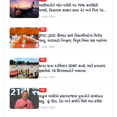
માછીમારોને બોટ ખરીદી પર 70% સબસિડી
મળશે, હિમાચલ સરકાર કાસ્ટ નેટ અને ગિલ નેટ
પર 90% સબસિડી આપશે
1 કલાક પહેલા
રાષ્ટ્રીય
JPSC-JSSC કૌભાંડ સામે વિદ્યાર્થીઓનો વિરોધ
ચાલુ, વાટાઘાટો નિષ્ફળ; પિયુષ મિશ્રા પણ પહોંચ્યા
1 કલાક પહેલા
રાષ્ટ્રીય
કાવડ યાત્રા દરમિયાન SDRF સતર્ક, ભારે પ્રવાહમાં
ફસાયેલા 18 શિવભક્તોને બચાવ્યા
2 કલાક પહેલા
રાષ્ટ્રીય
રાહુલ ગાંધીએ પ્રયાગરાજમાં યુવાનોને સંબોધતા
કહ્યું, 'હું પીડા, ડેટા અને સંપત્તિ વિશે વાત કરીશ'
2 કલાક પહેલા