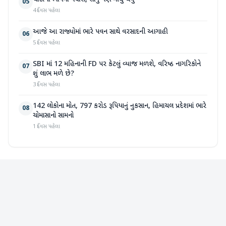
05
4 દિવસ પહેલા
આજે આ રાજ્યોમાં ભારે પવન સાથે વરસાદની આગાહી
06
5 દિવસ પહેલા
SBI માં 12 મહિનાની FD પર કેટલું વ્યાજ મળશે, વરિષ્ઠ નાગરિકોને
07
શું લાભ મળે છે?
3 દિવસ પહેલા
142 લોકોના મોત, 797 કરોડ રૂપિયાનું નુકસાન, હિમાચલ પ્રદેશમાં ભારે
08
ચોમાસાનો સામનો
1 દિવસ પહેલા