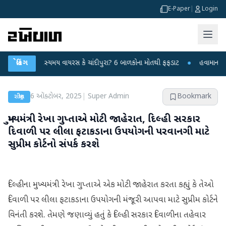
E-Paper
|
Login
રમાં રહસ્યમય વાયરસ કે ચાંદીપુરા? 6 બાળકોના મોતથી ફફડાટ
બ્રેકિંગ
●
હવામાન વિભાગે 18 ર
6 ઑક્ટોબર, 2025
|
Super Admin
Bookmark
રાષ્ટ્રીય
મુખ્યમંત્રી રેખા ગુપ્તાએ મોટી જાહેરાત, દિલ્હી સરકાર
દિવાળી પર લીલા ફટાકડાના ઉપયોગની પરવાનગી માટે
સુપ્રીમ કોર્ટનો સંપર્ક કરશે
દિલ્હીના મુખ્યમંત્રી રેખા ગુપ્તાએ એક મોટી જાહેરાત કરતા કહ્યું કે તેઓ
દિવાળી પર લીલા ફટાકડાના ઉપયોગની મંજૂરી આપવા માટે સુપ્રીમ કોર્ટને
વિનંતી કરશે. તેમણે જણાવ્યું હતું કે દિલ્હી સરકાર દિવાળીના તહેવાર