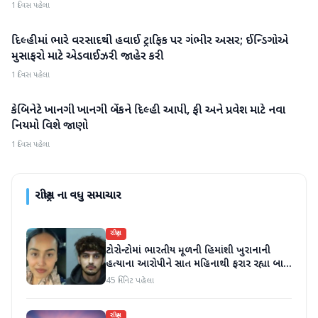
1 દિવસ પહેલા
દિલ્હીમાં ભારે વરસાદથી હવાઈ ટ્રાફિક પર ગંભીર અસર; ઈન્ડિગોએ
રાષ્ટ્રીય
મુસાફરો માટે એડવાઈઝરી જાહેર કરી
1 દિવસ પહેલા
કેબિનેટે ખાનગી ખાનગી બેંકને દિલ્હી આપી, ફી અને પ્રવેશ માટે નવા
રાષ્ટ્રીય
નિયમો વિશે જાણો
1 દિવસ પહેલા
રાષ્ટ્રીય
ના વધુ સમાચાર
રાષ્ટ્રીય
ટોરોન્ટોમાં ભારતીય મૂળની હિમાંશી ખુરાનાની
હત્યાના આરોપીને સાત મહિનાથી ફરાર રહ્યા બાદ
ધરપકડ કરવામાં આવી
45 મિનિટ પહેલા
રાષ્ટ્રીય