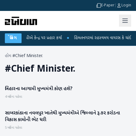
E-Paper
|
Login
હુલ ગાંધીએ કેન્દ્ર પર પ્રહાર કર્યા
બ્રેકિંગ
●
હિંમતનગરમાં રહસ્યમય વાયરસ કે ચાંદીપુરા? 
હોમ
/
#Chief Minister.
#
Chief Minister.
બિહારના આગામી મુખ્યમંત્રી કોણ હશે?
રાજકારણ
4 મહિના પહેલા
સાબરકાંઠાના નવલપુર ખાતેથી મુખ્યમંત્રીએ જિલ્લાને રૂ.૭૨ કરોડના
સાબરકાંઠા
વિકાસ કામોની ભેટ ધરી
5 મહિના પહેલા