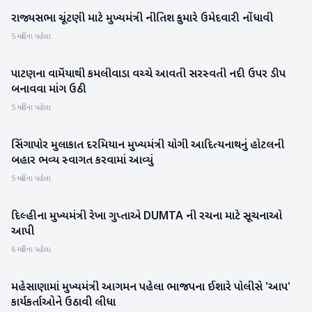
રાજ્યસભા ચૂંટણી માટે મુખ્યમંત્રી નીતિશ કુમારે ઉમેદવારી નોંધાવી
રાષ્ટ્રીય
5 મહિના પહેલા
પાટણના વામૈયાથી કમલીવાડા વચ્ચે આવતી સરસ્વતી નદી ઉપર ડીપ
પાટણ
બનાવવા માંગ ઉઠી
5 મહિના પહેલા
સિંગાપોર મુલાકાત દરમિયાન મુખ્યમંત્રી યોગી આદિત્યનાથનું હોટલની
રાષ્ટ્રીય
બહાર ભવ્ય સ્વાગત કરવામાં આવ્યું
5 મહિના પહેલા
દિલ્હીના મુખ્યમંત્રી રેખા ગુપ્તાએ DUMTA ની રચના માટે સૂચનાઓ
રાષ્ટ્રીય
આપી
6 મહિના પહેલા
મહેસાણામાં મુખ્યમંત્રી આગમન પહેલા ભાજપના ઈશારે પોલીસે 'આપ'
મહેસાણા
કાર્યકર્તાઓને ઉઠાવી લીધા