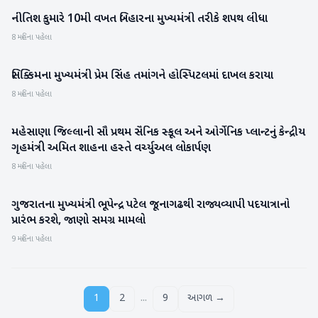
નીતિશ કુમારે 10મી વખત બિહારના મુખ્યમંત્રી તરીકે શપથ લીધા
રાષ્ટ્રીય
8 મહિના પહેલા
સિક્કિમના મુખ્યમંત્રી પ્રેમ સિંહ તમાંગને હોસ્પિટલમાં દાખલ કરાયા
રાષ્ટ્રીય
8 મહિના પહેલા
મહેસાણા જિલ્લાની સૌ પ્રથમ સૈનિક સ્કૂલ અને ઓર્ગેનિક પ્લાન્ટનું કેન્દ્રીય
મહેસાણા
ગૃહમંત્રી અમિત શાહના હસ્તે વર્ચ્યુઅલ લોકાર્પણ
8 મહિના પહેલા
ગુજરાતના મુખ્યમંત્રી ભૂપેન્દ્ર પટેલ જૂનાગઢથી રાજ્યવ્યાપી પદયાત્રાનો
ગુજરાત
પ્રારંભ કરશે, જાણો સમગ્ર મામલો
9 મહિના પહેલા
...
1
2
9
આગળ →