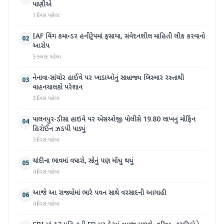
પાણીએ
1 દિવસ પહેલા
IAF વિંગ કમાન્ડર હનીટ્રેપમાં ફસાયા, સંવેદનશીલ માહિતી લીક કરવાનો
02
આરોપ
5 કલાક પહેલા
નેનાવા-સાંચોર હાઈવે પર ખાડાઓનું સામ્રાજ્ય બિસ્માર રસ્તાથી
03
વાહનચાલકો પરેશાન
3 દિવસ પહેલા
પાલનપુર-ડીસા હાઇવે પર એસઓજી પોલીસે 19.80 લાખનું મોર્ફિન
04
હિરોઈન ઝડપી પાડ્યું
3 દિવસ પહેલા
ચાંદીના ભાવમાં વધારો, સોનું પણ મોંઘુ થયું
05
4 દિવસ પહેલા
આજે આ રાજ્યોમાં ભારે પવન સાથે વરસાદની આગાહી
06
4 દિવસ પહેલા