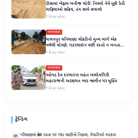
ડીસામાં બેફામ ખનીજ ચોરી: નિયમો નેવે મૂકી રેતી
માફિયાઓ સક્રિય, તંત્ર સામે સવાલો
1 દિવસ પહેલા
બનાસકાંઠા
પાલનપુર ધનિયાણા ચોકડીનો મુખ્ય માર્ગ એક
વર્ષથી ધોરણે: ગટરલાઇન પછી રસ્તો ન બનતા
હાલાકી
1 દિવસ પહેલા
બનાસકાંઠા
ઓગડ દેવ દરબારના મહંત બલદેવગિરી
મહારાજની અટકાયત બાદ જામીન પર મુક્તિ
1 દિવસ પહેલા
ટ્રેન્ડિંગ
ખીમાણામાં જાહેર રસ્તા પર ગંદા પાણીનો નિકાલ, વેપારીઓ આકરા
01