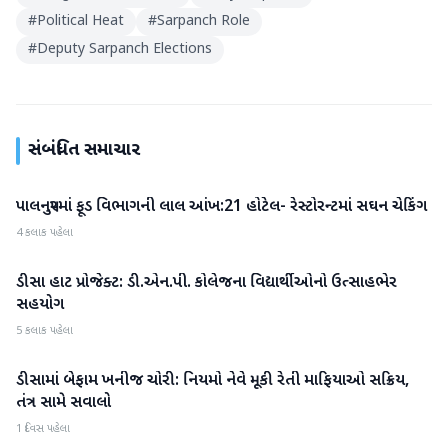
#
Political Heat
#
Sarpanch Role
#
Deputy Sarpanch Elections
સંબંધિત સમાચાર
પાલનપુરમાં ફૂડ વિભાગની લાલ આંખ:21 હોટેલ- રેસ્ટોરન્ટમાં સઘન ચેકિંગ
બનાસકાંઠા
4 કલાક પહેલા
ડીસા હાટ પ્રોજેક્ટ: ડી.એન.પી. કોલેજના વિદ્યાર્થીઓનો ઉત્સાહભેર
બનાસકાંઠા
સહયોગ
5 કલાક પહેલા
ડીસામાં બેફામ ખનીજ ચોરી: નિયમો નેવે મૂકી રેતી માફિયાઓ સક્રિય,
બનાસકાંઠા
તંત્ર સામે સવાલો
1 દિવસ પહેલા