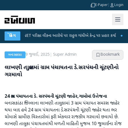
E-Paper
|
Login
UGC-NET પરીક્ષા લીકના આરોપો પર રાહુલ ગાંધીએ કેન્દ્ર પર પ્રહાર કર્યા
બ્રેકિંગ
●
હિંમતનગર
9 જુલાઈ, 2025
|
Super Admin
Bookmark
બનાસકાંઠા
લાખણી તાલુકામાં ગ્રામ પંચાયતના ડે.સરપંચની ચૂંટણીનો
ગરમાવો
24 ગ્રામ પંચાયતના ડે. સરપંચની ચૂંટણી જાહેર,ગામોમાં ઉત્તેજના
બનાસકાંઠા જિલ્લાના લાખણી તાલુકામાં 3 ગ્રામ પંચાયત સમરસ જાહેર
થયા બાદ હવે 24 ગ્રામ પંચાયતના ડે.સરપંચની ચૂંટણી જાહેર થતા ભર
ચોમાસે ગ્રામીણ વિસ્તારોમાં ફરી એકવાર રાજકીય ગરમાવો છવાયો છે.
લાખણી તાલુકા પંચાયતમાંથી મળતી માહિતી મુજબ 10 જુલાઈના રોજ