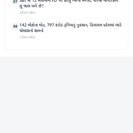
SBI માં 12 મહિનાની FD પર કેટલું વ્યાજ મળશે, વરિષ્ઠ નાગરિકોને
07
શું લાભ મળે છે?
2 દિવસ પહેલા
142 લોકોના મોત, 797 કરોડ રૂપિયાનું નુકસાન, હિમાચલ પ્રદેશમાં ભારે
08
ચોમાસાનો સામનો
1 દિવસ પહેલા