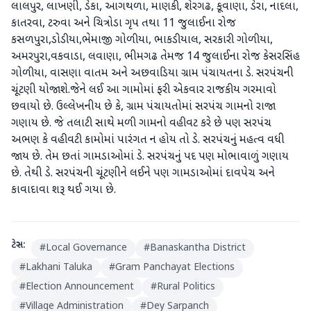
લાલપુર, લાખણી, ડેકા, આગથળા, માણકી, શેરગઢ, કૂવાણા, ડેરા, નાદલા,
કાતરવા, ટરુવા અને ચિત્રોડા ગૃપ તથા 11 જુલાઈના રોજ
કસળપુરા,ડોડીયા,ભેમાજી ગોળીયા, ભાકડીયાલ, સરકારી ગોળીયા,
અમરપુરા,વકવાડા, લવાણા, ભીમગઢ તેમજ 14 જુલાઈના રોજ કેસરસિંહ
ગોળીયા, વાસણા વાતમ અને અછવાડિયા ગ્રામ પંચાયતના ડે. સરપંચની
ચૂંટણી યોજાશે.જેને લઈ આ ગામોમાં ફરી એકવાર રાજકીય ગરમાવો
છવાયો છે. ઉલ્લેખનીય છે કે, ગ્રામ પંચાયતોમાં સરપંચ ગામનો રાજા
ગણાય છે. જે તલાટી સાથે મળી ગામનો વહીવટ કરે છે પણ સરપંચ
અભણ કે વહીવટી કામોમાં પારંગત ન હોય તો ડે. સરપંચનું મહત્વ વધી
જાય છે. તેમ છતાં ગામડાઓમાં ડે. સરપંચનું પદ પણ મોભાવાળું ગણાય
છે. તેથી ડે. સરપંચની ચૂંટણીને લઈને પણ ગામડાઓમાં દાવપેચ અને
કાવાદાવા શરૂ થઈ ગયા છે.
ટેગ્સ:
#
Local Governance
#
Banaskantha District
#
Lakhani Taluka
#
Gram Panchayat Elections
#
Election Announcement
#
Rural Politics
#
Village Administration
#
Dey Sarpanch