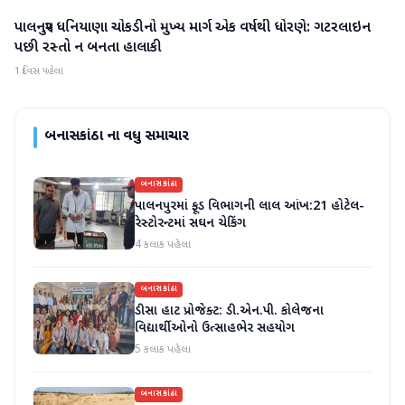
પાલનપુર ધનિયાણા ચોકડીનો મુખ્ય માર્ગ એક વર્ષથી ધોરણે: ગટરલાઇન
બનાસકાંઠા
પછી રસ્તો ન બનતા હાલાકી
1 દિવસ પહેલા
બનાસકાંઠા
ના વધુ સમાચાર
બનાસકાંઠા
પાલનપુરમાં ફૂડ વિભાગની લાલ આંખ:21 હોટેલ-
રેસ્ટોરન્ટમાં સઘન ચેકિંગ
4 કલાક પહેલા
બનાસકાંઠા
ડીસા હાટ પ્રોજેક્ટ: ડી.એન.પી. કોલેજના
વિદ્યાર્થીઓનો ઉત્સાહભેર સહયોગ
5 કલાક પહેલા
બનાસકાંઠા