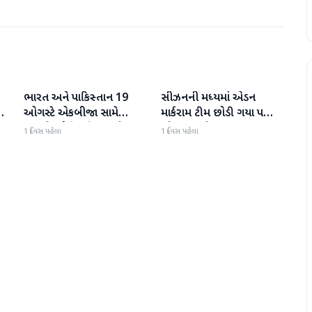
ભારત અને પાકિસ્તાન 19
સીઝનની મધ્યમાં એડન
રમતગમત
રમતગમત
ઓગસ્ટે એકબીજા સામે
માર્કરામ ટીમ છોડી ગયા પછી
ટકરાશે, હોકી વર્લ્ડ કપ માટે
જોસ બટલરે સુપર જાયન્ટ્સ
1 દિવસ પહેલા
1 દિવસ પહેલા
ી
ટીમની જાહેરાત
ટીમનો હવાલો સંભાળ્યો