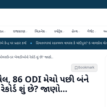
રાત
રાજકારણ
બિઝનેસ
સ્પોર્ટ્સ
હેલ્થ
ગેજેટ
અન
કર્યા
●
હિંમતનગરમાં રહસ્યમય વાયરસ કે ચાંદીપુરા? 6 બાળકોના મોતથી ફફડાટ
●
 ઓલરાઉન્ડર ખેલાડીઓનો રેકોર્ડ શું છે? જાણો...
Bookmark
ક્સવેલ, 86 ODI મેચો પછી બંને
ર્ડ શું છે? જાણો...