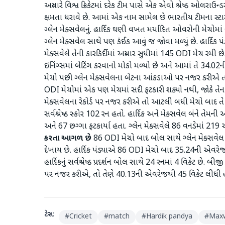
અત્યારે વિશ્વ ક્રિકેટમાં દરેક ટીમ પાસે એક એવો શ્રેષ્ઠ ઓલર
ક્ષમતા ધરાવે છે. આમાં એક નામ સામેલ છે ભારતીય ટીમના સ્ટાર
ગ્લેન મેક્સવેલનું. હાર્દિક ઘણી વખત મર્યાદિત ઓવરોની મેચોમા
ગ્લેન મેક્સવેલ સાથે પણ કંઈક આવું જ જોવા મળ્યું છે. હાર્દિક પં
મેક્સવેલે તેની કારકિર્દીમાં અત્યાર સુધીમાં 145 ODI મેચ રમી છે
ઇનિંગ્સમાં બેટિંગ કરવાનો મોકો મળ્યો છે અને આમાં તે 34
મેચો પછી ગ્લેન મેક્સવેલના બેટના આંકડાઓ પર નજર કરીએ તો
ODI મેચોમાં એક પણ મેચમાં સદી ફટકારી શક્યો નથી, જોકે તેના ના
મેક્સવેલના રેકોર્ડ પર નજર કરીએ તો આટલી બધી મેચો બાદ ત
સર્વશ્રેષ્ઠ સ્કોર 102 રન હતો. હાર્દિક અને મેક્સવેલ બંને તેમન
અને 67 છગ્ગા ફટકાર્યા હતા. ગ્લેન મેક્સવેલે 86 વનડેમાં 219 
કરતા આગળ છે
86 ODI મેચો બાદ બોલ સાથે ગ્લેન મેક્સવેલ અ
દેખાય છે. હાર્દિક પંડ્યાએ 86 ODI મેચો બાદ 35.24ની એવરેજ
હાર્દિકનું સર્વશ્રેષ્ઠ પ્રદર્શન બોલ સાથે 24 રનમાં 4 વિકેટ છે.
પર નજર કરીએ, તો તેણે 40.13ની એવરેજથી 45 વિકેટ લીધી હ
ટેગ્સ:
#
Cricket
#
match
#
Hardik pandya
#
Maxw