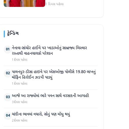
જોસ બટલરે સુપર જાયન્ટ્સ
1 દિવસ પહેલા
ટીમનો હવાલો સંભાળ્યો
ટ્રેન્ડિંગ
નેનાવા-સાંચોર હાઈવે પર ખાડાઓનું સામ્રાજ્ય બિસ્માર
01
રસ્તાથી વાહનચાલકો પરેશાન
1 દિવસ પહેલા
પાલનપુર-ડીસા હાઇવે પર એસઓજી પોલીસે 19.80 લાખનું
02
મોર્ફિન હિરોઈન ઝડપી પાડ્યું
1 દિવસ પહેલા
આજે આ રાજ્યોમાં ભારે પવન સાથે વરસાદની આગાહી
03
3 દિવસ પહેલા
ચાંદીના ભાવમાં વધારો, સોનું પણ મોંઘુ થયું
04
2 દિવસ પહેલા