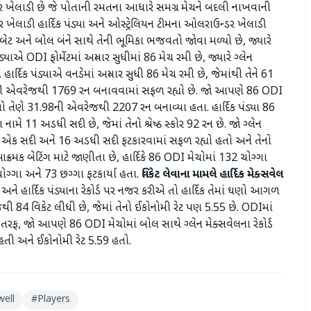
ાઉન્ડર ખેલાડી છે જે પોતાની રમતના આધારે સમગ્ર મેચને બદલી નાખવાની
 ખેલાડી હાર્દિક પંડ્યા અને ઓસ્ટ્રેલિયન ટીમના ઓલરાઉન્ડર ખેલાડી
ં બેટ અને બોલ બંને સાથે તેની ભૂમિકા ભજવતો જોવા મળ્યો છે, જ્યારે
ડ્યાએ ODI ફોર્મેટમાં અત્યાર સુધીમાં 86 મેચ રમી છે, જ્યારે ગ્લેન
. હાર્દિક પંડ્યાએ વનડેમાં અત્યાર સુધી 86 મેચ રમી છે, જેમાંથી તેને 61
.02ની એવરેજથી 1769 રન બનાવવામાં સફળ રહ્યો છે. જો આપણે 86 ODI
 તેણે 31.98ની એવરેજથી 2207 રન બનાવ્યા હતા. હાર્દિક પંડ્યા 86
મે 11 અડધી સદી છે, જેમાં તેનો શ્રેષ્ઠ સ્કોર 92 રન છે. જો ગ્લેન
ે એક સદી અને 16 અડધી સદી ફટકારવામાં સફળ રહ્યો હતો અને તેનો
ી આક્રમક બેટિંગ માટે જાણીતા છે, હાર્દિકે 86 ODI મેચોમાં 132 ચોગ્ગા
ચોગ્ગા અને 73 છગ્ગા ફટકાર્યા હતા.
વિકેટ લેવાના મામલે હાર્દિક મેક્સવેલ
ને હાર્દિક પંડ્યાના રેકોર્ડ પર નજર કરીએ તો હાર્દિક તેમાં ઘણો આગળ
થી 84 વિકેટ લીધી છે, જેમાં તેનો ઈકોનોમી રેટ પણ 5.55 છે. ODIમાં
 બીજી તરફ, જો આપણે 86 ODI મેચોમાં બોલ સાથે ગ્લેન મેક્સવેલના રેકોર્ડ
તી અને ઈકોનોમી રેટ 5.59 હતો.
ell
#
Players