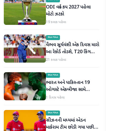
ODI વર્લ્ડ કપ 2027 પહેલા
મોટો ઝટકો
19 કલાક પહેલા
રમતગમત
વૈભવ સૂર્યવંશી એક દિવસ મારો
આ રેકોર્ડ તોડશે, T20 કિંગ
બન્યા પછી જોસ બટલરની
21 કલાક પહેલા
મોટી ભવિષ્યવાણી
રમતગમત
ભારત અને પાકિસ્તાન 19
ઓગસ્ટે એકબીજા સામે
ટકરાશે, હોકી વર્લ્ડ કપ માટે
1 દિવસ પહેલા
ટીમની જાહેરાત
રમતગમત
સીઝનની મધ્યમાં એડન
માર્કરામ ટીમ છોડી ગયા પછી