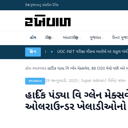
ઉત્તર ગુજરાતનું લોકપ્રિય દૈનિક
હોમ
રાષ્ટ્રીય
આંતરરાષ્ટ્રીય
ગુજરાત
ઉત્તર ગુજ
અને ડેટા પ્લાન
●
બ્રેકિંગ
UGC-NET પરીક્ષા લીકના આરોપો પર રાહુલ ગાંધીએ કેન્દ્ર પર પ્રહાર 
હોમ
/
રમતગમત
/
હાર્દિક પંડ્યા વિ ગ્લેન મેક્સવેલ, 86 ODI મેચો પછી બંને
29 જાન્યુઆરી, 2025
|
Super Admin
1
મિનિટ વાંચન
રમતગમત
હાર્દિક પંડ્યા વિ ગ્લેન મે
ઓલરાઉન્ડર ખેલાડીઓનો રેકો