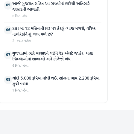
આજે ગુજરાત સહિત આ રાજ્યોમાં ભારેથી અતિભારે
05
વરસાદની આગાહી
6 દિવસ પહેલા
SBI માં 12 મહિનાની FD પર કેટલું વ્યાજ મળશે, વરિષ્ઠ
06
નાગરિકોને શું લાભ મળે છે?
21 કલાક પહેલા
ગુજરાતમાં ભારે વરસાદને લઈને રેડ એલર્ટ જાહેર, ઘણા
07
જિલ્લાઓમાં શાળાઓ અને કોલેજો બંધ
6 દિવસ પહેલા
ચાંદી 5,000 રૂપિયા મોંઘી થઈ, સોનાના ભાવ 2,200 રૂપિયા
08
સુધી વધ્યા
1 દિવસ પહેલા