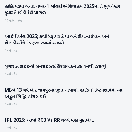
હાર્દિક પંડ્યા બનશે નંબર-1 બોલર! એશિયા કપ 2025માં તે ભુવનેશ્વર
રમતગમત
કુમારને છોડી દેશે પાછળ
12 મહિના પહેલા
આઈપીએલ 2025; ક્વોલિફાયર 2 માં બંને ટીમોના કેપ્ટન અને
રમતગમત
ખેલાડીઓને દંડ ફટકારવામાં આવ્યો
1 વર્ષ પહેલા
ગુજરાત ટાઇટન્સે સનરાઇઝર્સ હૈદરાબાદને 38 રનથી હરાવ્યું
રમતગમત
1 વર્ષ પહેલા
MIએ 13 વર્ષ બાદ જયપુરમાં જીત નોંધાવી, હાર્દિકની કેપ્ટનશીપમાં આ
રમતગમત
અદ્ભુત સિદ્ધિ હાંસલ થઈ
1 વર્ષ પહેલા
IPL 2025: આજે RCB Vs RR વચ્ચે મહા મુકાબલો
રમતગમત
1 વર્ષ પહેલા