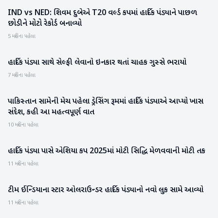
IND vs NED: શિવમ દુબેએ T20 વર્લ્ડ કપમાં હાર્દિક પંડ્યાને પાછળ
રમતગમત
છોડીને મોટો રેકોર્ડ બનાવ્યો
5 મહિના પહેલા
હાર્દિક પંડ્યા સાથે સેલ્ફી લેવાનો ઇનકાર થતાં ચાહક ગુસ્સે ભરાયો
રમતગમત
7 મહિના પહેલા
પાકિસ્તાન સામેની મેચ પહેલા ડ્રેસિંગ રૂમમાં હાર્દિક પંડ્યાએ આપ્યો ખાસ
રમતગમત
સંદેશ, કહી આ મહત્વપૂર્ણ વાત
10 મહિના પહેલા
હાર્દિક પંડ્યા પાસે એશિયા કપ 2025માં મોટી સિદ્ધિ મેળવવાની મોટી તક
રમતગમત
11 મહિના પહેલા
ટીમ ઈન્ડિયાના સ્ટાર ઓલરાઉન્ડર હાર્દિક પંડ્યાનો નવો લુક સામે આવ્યો
મનોરંજન
11 મહિના પહેલા