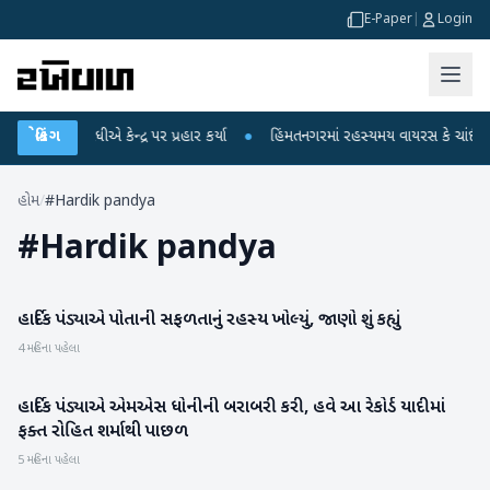
E-Paper
|
Login
હુલ ગાંધીએ કેન્દ્ર પર પ્રહાર કર્યા
બ્રેકિંગ
●
હિંમતનગરમાં રહસ્યમય વાયરસ કે ચાંદીપુરા?
હોમ
/
#Hardik pandya
#
Hardik pandya
હાર્દિક પંડ્યાએ પોતાની સફળતાનું રહસ્ય ખોલ્યું, જાણો શું કહ્યું
રમતગમત
4 મહિના પહેલા
હાર્દિક પંડ્યાએ એમએસ ધોનીની બરાબરી કરી, હવે આ રેકોર્ડ યાદીમાં
રમતગમત
ફક્ત રોહિત શર્માથી પાછળ
5 મહિના પહેલા