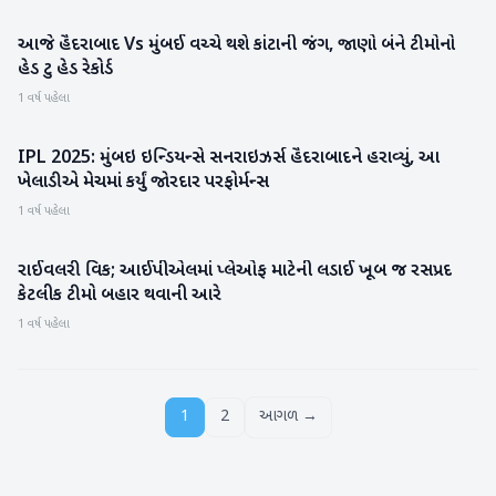
આજે હૈદરાબાદ Vs મુંબઈ વચ્ચે થશે કાંટાની જંગ, જાણો બંને ટીમોનો
રમતગમત
હેડ ટુ હેડ રેકોર્ડ
1 વર્ષ પહેલા
IPL 2025: મુંબઇ ઇન્ડિયન્સે સનરાઇઝર્સ હૈદરાબાદને હરાવ્યું, આ
રમતગમત
ખેલાડીએ મેચમાં કર્યું જોરદાર પરફોર્મન્સ
1 વર્ષ પહેલા
રાઈવલરી વિક; આઈપીએલમાં પ્લેઓફ માટેની લડાઈ ખૂબ જ રસપ્રદ
IPL
કેટલીક ટીમો બહાર થવાની આરે
1 વર્ષ પહેલા
1
2
આગળ →