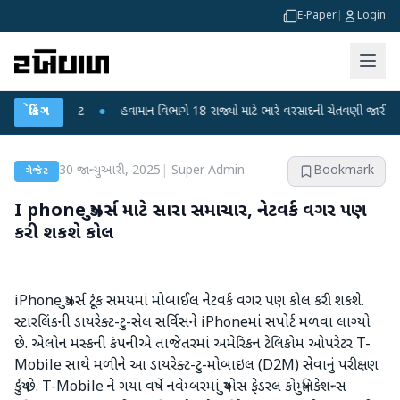
E-Paper
|
Login
ફફડાટ
બ્રેકિંગ
●
હવામાન વિભાગે 18 રાજ્યો માટે ભારે વરસાદની ચેતવણી જારી કરી
●
સિદ
30 જાન્યુઆરી, 2025
|
Super Admin
Bookmark
ગેજેટ
I phone યુઝર્સ માટે સારા સમાચાર, નેટવર્ક વગર પણ
કરી શકશે કોલ
iPhone યુઝર્સ ટૂંક સમયમાં મોબાઈલ નેટવર્ક વગર પણ કોલ કરી શકશે.
સ્ટારલિંકની ડાયરેક્ટ-ટુ-સેલ સર્વિસને iPhoneમાં સપોર્ટ મળવા લાગ્યો
છે. એલોન મસ્કની કંપનીએ તાજેતરમાં અમેરિકન ટેલિકોમ ઓપરેટર T-
Mobile સાથે મળીને આ ડાયરેક્ટ-ટુ-મોબાઇલ (D2M) સેવાનું પરીક્ષણ
કર્યું છે. T-Mobile ને ગયા વર્ષે નવેમ્બરમાં યુએસ ફેડરલ કોમ્યુનિકેશન્સ