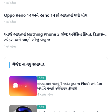
1 વર્ષ પહેલા
Oppo Reno 14 અને Reno 14 પ્રો ભારતમાં થયો લોન્ચ
ગેજેટ
1 વર્ષ પહેલા
આજે ભારતમાં Nothing Phone 3 લોન્ચ: અપેક્ષિત કિંમત, ડિઝાઇન,
ગેજેટ
સ્પેક્સ અને જાણો બીજું બધું જ
1 વર્ષ પહેલા
ગેજેટ
ના વધુ સમાચાર
ગેજેટ
ઇન્સ્ટાગ્રામ લાવ્યું ‘Instagram Plus’: હવે પૈસા
ખર્ચીને મળશે સ્પેશિયલ ફીચર્સ!
4 મહિના પહેલા
ગેજેટ