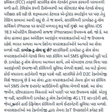
કમિશન (FCC) તરફથી સ્ટારલિંક સેલ નેટવર્કને ટ્રાયલ કરવાની પરવાનગી
મળી હતી. ટેલિકોમ કંપની ડિસેમ્બરથી આ સેટેલાઇટ શ્રેષ્ઠ નેટવર્ક સેવાનું
પરીક્ષણ કરી રહી છે. શરૂઆતમાં કેટલાક એન્ડ્રોઇડ સ્માર્ટફોન પર પણ તેનું
ટેસ્ટિંગ કરવામાં આવી રહ્યું છે. તે જ સમયે, સ્ટારલિંગની ડાયરેક્ટ-ટુ-સેલ
સર્વિસને iPhone પર સપોર્ટ મળવાનું શરૂ થઈ ગયું છે. આ સુવિધા iOS
18.3 ઓપરેટિંગ સિસ્ટમથી સજ્જ iPhonesમાં ઉપલબ્ધ હશે. જો કે, આ
સેવા હાલમાં ફક્ત અમેરિકન આઇફોન વપરાશકર્તાઓ માટે જ ઉપલબ્ધ
રહેશે. ભારત અથવા અન્ય દેશોના વપરાશકર્તાઓને અત્યારે આ સેવા
મળશે નહીં.
ડાયરેક્ટ-ટુ-સેલ શું છે?
સ્ટારલિંકની ડાયરેક્ટ-ટુ-સેલ સેવા
વપરાશકર્તાઓને નેટવર્ક વિના પણ કૉલિંગ અને SMS સુવિધાઓ પૂરી પાડે
છે. ડાયરેક્ટ-ટુ-સેલ સેવાના આગમન સાથે, તમે મોબાઇલ ટાવર વિના પણ
આઇફોનથી ઇમરજન્સી કૉલિંગની સુવિધા મેળવી શકશો. આ માટે ફોનમાં
કોઈ વધારાના હાર્ડવેરની જરૂર પડશે નહીં. સ્ટારલિંકે તેની D2C ટેક્નોલોજી
વિશે જણાવ્યું છે કે આ સેવા દ્વારા વપરાશકર્તાઓ તેમના ફોન પર કૉલિંગ
અને SMS તેમજ ઇન્ટરનેટ બ્રાઉઝિંગની સુવિધા મેળવી શકશે. આ સેવા
જમીન, દરિયાકાંઠાના વિસ્તારો અને પાણી પર પણ ઉપલબ્ધ રહેશે. એટલું
જ નહીં, સ્ટારલિંગની ડાયરેક્ટ-ટુ-સેલ ટેક્નોલોજી 4G LTE સ્ટાન્ડર્ડની હશે,
જેમાં યૂઝર્સને હાઈ ડેફિનેશન કૉલિંગની સાથે ઈન્ટરનેટની સુવિધા પણ મળશે.
વપરાશકર્તાઓ આ ટેક્નોલોજી દ્વારા તેમના IoT ઉપકરણોને કનેક્ટ કરી