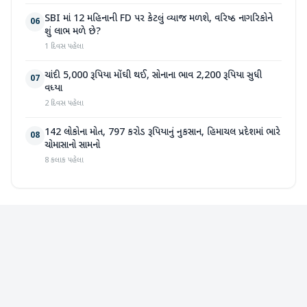
SBI માં 12 મહિનાની FD પર કેટલું વ્યાજ મળશે, વરિષ્ઠ નાગરિકોને
06
શું લાભ મળે છે?
1 દિવસ પહેલા
ચાંદી 5,000 રૂપિયા મોંઘી થઈ, સોનાના ભાવ 2,200 રૂપિયા સુધી
07
વધ્યા
2 દિવસ પહેલા
142 લોકોના મોત, 797 કરોડ રૂપિયાનું નુકસાન, હિમાચલ પ્રદેશમાં ભારે
08
ચોમાસાનો સામનો
8 કલાક પહેલા