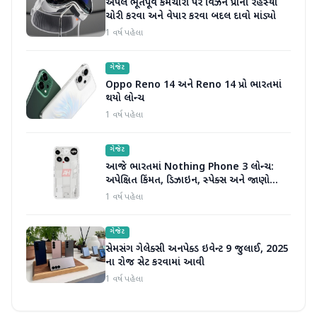
એપલે ભૂતપૂર્વ કર્મચારી પર વિઝન પ્રોના રહસ્યો
ચોરી કરવા અને વેપાર કરવા બદલ દાવો માંડ્યો
1 વર્ષ પહેલા
ગેજેટ
Oppo Reno 14 અને Reno 14 પ્રો ભારતમાં
થયો લોન્ચ
1 વર્ષ પહેલા
ગેજેટ
આજે ભારતમાં Nothing Phone 3 લોન્ચ:
અપેક્ષિત કિંમત, ડિઝાઇન, સ્પેક્સ અને જાણો
બીજું બધું જ
1 વર્ષ પહેલા
ગેજેટ
સેમસંગ ગેલેક્સી અનપેક્ડ ઇવેન્ટ 9 જુલાઈ, 2025
ના રોજ સેટ કરવામાં આવી
1 વર્ષ પહેલા