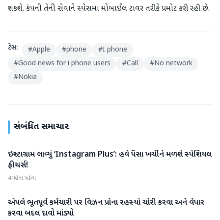
શકશે. કંપની તેની સેવાને સ્પેસમાં મોબાઈલ ટાવર તરીકે પ્રમોટ કરી રહી છે.
ટેગ્સ:
#
Apple
#
phone
#
I phone
#
Good news for i phone users
#
Call
#
No network
#
Nokia
સંબંધિત સમાચાર
ઇન્સ્ટાગ્રામ લાવ્યું ‘Instagram Plus’: હવે પૈસા ખર્ચીને મળશે સ્પેશિયલ
ગેજેટ
ફીચર્સ!
4 મહિના પહેલા
એપલે ભૂતપૂર્વ કર્મચારી પર વિઝન પ્રોના રહસ્યો ચોરી કરવા અને વેપાર
ગેજેટ
કરવા બદલ દાવો માંડ્યો