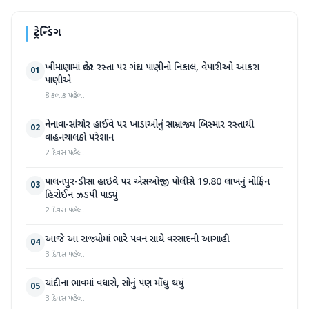
ટ્રેન્ડિંગ
ખીમાણામાં જાહેર રસ્તા પર ગંદા પાણીનો નિકાલ, વેપારીઓ આકરા
01
પાણીએ
8 કલાક પહેલા
નેનાવા-સાંચોર હાઈવે પર ખાડાઓનું સામ્રાજ્ય બિસ્માર રસ્તાથી
02
વાહનચાલકો પરેશાન
2 દિવસ પહેલા
પાલનપુર-ડીસા હાઇવે પર એસઓજી પોલીસે 19.80 લાખનું મોર્ફિન
03
હિરોઈન ઝડપી પાડ્યું
2 દિવસ પહેલા
આજે આ રાજ્યોમાં ભારે પવન સાથે વરસાદની આગાહી
04
3 દિવસ પહેલા
ચાંદીના ભાવમાં વધારો, સોનું પણ મોંઘુ થયું
05
3 દિવસ પહેલા