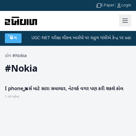
E-Paper
|
Login
ેટા પ્લાન
બ્રેકિંગ
●
UGC-NET પરીક્ષા લીકના આરોપો પર રાહુલ ગાંધીએ કેન્દ્ર પર પ્રહાર કર્યા
હોમ
/
#Nokia
#
Nokia
I phone યુઝર્સ માટે સારા સમાચાર, નેટવર્ક વગર પણ કરી શકશે કોલ
ગેજેટ
1 વર્ષ પહેલા