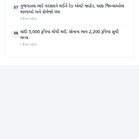
ગુજરાતમાં ભારે વરસાદને લઈને રેડ એલર્ટ જાહેર, ઘણા જિલ્લાઓમાં
07
શાળાઓ અને કોલેજો બંધ
6 દિવસ પહેલા
ચાંદી 5,000 રૂપિયા મોંઘી થઈ, સોનાના ભાવ 2,200 રૂપિયા સુધી
08
વધ્યા
1 દિવસ પહેલા