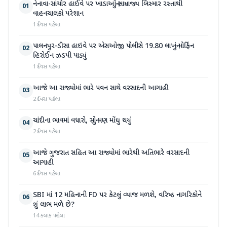
નેનાવા-સાંચોર હાઈવે પર ખાડાઓનું સામ્રાજ્ય બિસ્માર રસ્તાથી
01
વાહનચાલકો પરેશાન
1 દિવસ પહેલા
પાલનપુર-ડીસા હાઇવે પર એસઓજી પોલીસે 19.80 લાખનું મોર્ફિન
02
હિરોઈન ઝડપી પાડ્યું
1 દિવસ પહેલા
આજે આ રાજ્યોમાં ભારે પવન સાથે વરસાદની આગાહી
03
2 દિવસ પહેલા
ચાંદીના ભાવમાં વધારો, સોનું પણ મોંઘુ થયું
04
2 દિવસ પહેલા
આજે ગુજરાત સહિત આ રાજ્યોમાં ભારેથી અતિભારે વરસાદની
05
આગાહી
6 દિવસ પહેલા
SBI માં 12 મહિનાની FD પર કેટલું વ્યાજ મળશે, વરિષ્ઠ નાગરિકોને
06
શું લાભ મળે છે?
14 કલાક પહેલા