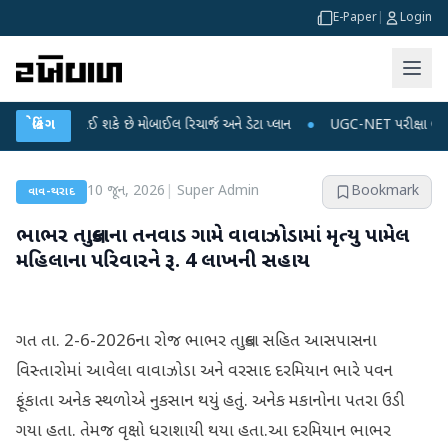
E-Paper
|
Login
મોંઘું થઈ શકે છે મોબાઈલ રિચાર્જ અને ડેટા પ્લાન
બ્રેકિંગ
●
UGC-NET પરીક્ષા લીકના આરોપો પર
10 જૂન, 2026
|
Super Admin
Bookmark
વાવ-થરાદ
ભાભર તાલુકાના તનવાડ ગામે વાવાઝોડામાં મૃત્યુ પામેલ
મહિલાના પરિવારને રૂ. 4 લાખની સહાય
ગત તા. 2-6-2026ના રોજ ભાભર તાલુકા સહિત આસપાસના
વિસ્તારોમાં આવેલા વાવાઝોડા અને વરસાદ દરમિયાન ભારે પવન
ફૂંકાતા અનેક સ્થળોએ નુકસાન થયું હતું. અનેક મકાનોના પતરા ઉડી
ગયા હતા. તેમજ વૃક્ષો ધરાશાયી થયા હતા.આ દરમિયાન ભાભર