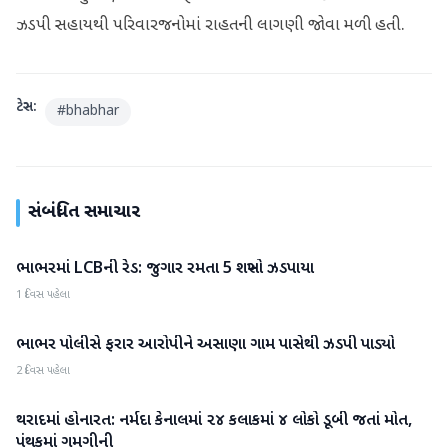
ઝડપી સહાયથી પરિવારજનોમાં રાહતની લાગણી જોવા મળી હતી.
ટેગ્સ:
#
bhabhar
સંબંધિત સમાચાર
ભાભરમાં LCBની રેડ: જુગાર રમતા 5 શખ્સો ઝડપાયા
વાવ-થરાદ
1 દિવસ પહેલા
ભાભર પોલીસે ફરાર આરોપીને અસાણા ગામ પાસેથી ઝડપી પાડ્યો
વાવ-થરાદ
2 દિવસ પહેલા
થરાદમાં હોનારત: નર્મદા કેનાલમાં ૨૪ કલાકમાં ૪ લોકો ડૂબી જતાં મોત,
વાવ-થરાદ
પંથકમાં ગમગીની