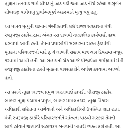
તાલુકાના તનવાડ ગામે લીમડાનું ઝાડ પડી જતા ઝાડ નીચે રહેલા કાસુબેન
શોભાજી વાઘેલાનું દુર્ભાગ્યપૂર્ણ અકસ્માતે મૃત્યુ થયું હતું.
આ માનવ મૃત્યુની ઘટનાને ગંભીરતાથી લઈ રાજ્ય સરકારના મંત્રી
સ્વરૂપજી ઠાકોર દ્વારા અંગત રસ દાખવી તાત્કાલિક કાર્યવાહી હાથ
ધરવામાં આવી હતી. તેમના પ્રયાસોથી સરકારના રાહત ફંડમાંથી
મૃતકના પરિવારજનો માટે રૂ. 4 લાખની સહાય માત્ર ચાર દિવસમાં મંજૂર
કરવામાં આવી હતી. આ સહાયનો ચેક આજે યોજાયેલા કાર્યક્રમમાં મંત્રી
સ્વરૂપજી ઠાકોરના હસ્તે મૃતકના વારસદારોને અર્પણ કરવામાં આવ્યો
હતો.
આ પ્રસંગે તાલુકા ભાજપ પ્રમુખ ભરતભાઈ કાપડી, પીરાજી ઠાકોર,
ભાભર તાલુકા પંચાયત પ્રમુખ, ભાભર મામલતદાર, તાલુકા વિકાસ
અધિકારી સહિતના આગેવાનો અને અધિકારીઓ ઉપસ્થિત રહ્યા હતા.
મંત્રી સ્વરૂપજી ઠાકોરે પરિવારજનોને સાંત્વના પાઠવી સરકાર તેમની
સાથે હોવાનું જણાવી સહાયરૂપ બનવાની ખાતરી વ્યક્ત કરી હતી. આ