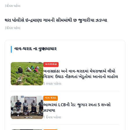
3 દિવસ પહેલા
થરા પોલીસે ઇન્દ્રમાણા ગામની સીમમાંથી છ જુગારીયા ઝડપ્યા
વાવ-થરાદ
3 દિવસ પહેલા
વાવ-થરાદ
ના વધુ સમાચાર
બનાસકાંઠા
બનાસકાંઠા અને વાવ-થરાદમાં મેઘરાજાએ લીધો
વિરામ: ઉઘાડ નીકળતાં ખેડૂતોમાં આનંદનો માહોલ
5 કલાક પહેલા
વાવ-થરાદ
ભાભરમાં LCBની રેડ: જુગાર રમતા 5 શખ્સો
ઝડપાયા
1 દિવસ પહેલા