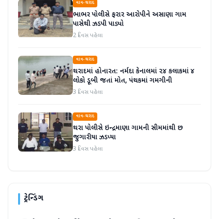
વાવ-થરાદ
ભાભર પોલીસે ફરાર આરોપીને અસાણા ગામ
પાસેથી ઝડપી પાડ્યો
2 દિવસ પહેલા
વાવ-થરાદ
થરાદમાં હોનારત: નર્મદા કેનાલમાં ૨૪ કલાકમાં ૪
લોકો ડૂબી જતાં મોત, પંથકમાં ગમગીની
3 દિવસ પહેલા
વાવ-થરાદ
થરા પોલીસે ઇન્દ્રમાણા ગામની સીમમાંથી છ
જુગારીયા ઝડપ્યા
3 દિવસ પહેલા
ટ્રેન્ડિંગ