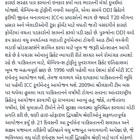
કારણે સરહદ પાર કરવાનો ઇનકાર કર્યા બાદ ભારતની મેચો દુબઈમાં
યોજાશે. ચેમ્પિયન્સ ટ્રોફીની નવમી આવૃત્તિ, એવા સમયે ODI ક્રિકેટને
ફરીથી જીવંત બનાવવાના ICCના પ્રયાસોનો ભાગ છે જ્યારે T20 લીગના
પ્રસાર અને ખેલાડીઓની ટૂંકા ફોર્મેટ માટે વધતી જતી પસંદગીને કારણે
ફોર્મેટમાં વધતા પડકારોનો સામનો કરવો પડી રહ્યો છે. પુરુષોના ODI વર્લ્ડ
કપ કરતાં વધુ સ્પર્ધાત્મક ગણાતી ટુર્નામેન્ટમાં ટોચની આઠ ટીમો વચ્ચેની
લડાઈ બ્રોડકાસ્ટર્સને સાબિત કરવા માટે ખૂબ જ જરૂરી પ્રોત્સાહન આપી
શકે છે કે પચાસ ઓવરનું ક્રિકેટ વ્યાપારી રીતે સધ્ધર અને રોમાંચક તમાશો
રહે છે. પાકિસ્તાન માટે, ચેમ્પિયન્સ ટ્રોફીનું પુનરાગમન ક્રિકેટ ઇતિહાસમાં
ખૂબ જ મહત્વપૂર્ણ ક્ષણ છે. 1996 પછી પહેલી વાર દેશમાં કોઈ મોટી ICC
ઇવેન્ટનું આયોજન થશે, તેમજ લગભગ એક દાયકામાં પાકિસ્તાનની ભૂમિ
પર પહેલી ICC ટૂર્નામેન્ટનું આયોજન થશે. 2009માં શ્રીલંકાની ટીમ બસ
પર થયેલા હુમલા બાદ પાકિસ્તાનને વર્ષોથી ટોચના સ્તરના આંતરરાષ્ટ્રીય
ક્રિકેટનું આયોજન કરવાથી દૂર રાખવામાં આવ્યું હતું. જોકે, તાજેતરના
વર્ષોમાં, દેશે મુલાકાતી ટીમોને તેની સુરક્ષા વ્યવસ્થા સુનિશ્ચિત કરવામાં મોટી
પ્રગતિ કરી છે, ઘણી હાઇ-પ્રોફાઇલ દ્વિપક્ષીય શ્રેણીઓનું સફળતાપૂર્વક
આયોજન કર્યું છે. 21 દિવસની આ ટુર્નામેન્ટ પાકિસ્તાનની સલામત અને
સક્ષમ યજમાન તરીકેની પ્રતિષ્ઠાને વધુ મજબૂત બનાવવાની અપેક્ષા છે, જે
ભવિષ્યમાં વધુ મોટી ઇવેન્ટ્સ અને માર્કી દ્વિપક્ષીય શ્રેણી માટે માર્ગ મોકળો