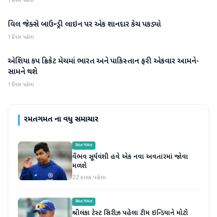
1 દિવસ પહેલા
વિલ જેક્સે બાઉન્ડ્રી લાઇન પર એક શાનદાર કેચ પકડ્યો
રમતગમત
1 દિવસ પહેલા
એશિયા કપ ક્રિકેટ મેચમાં ભારત અને પાકિસ્તાન ફરી એકવાર આમને-
રમતગમત
સામને થશે
1 દિવસ પહેલા
રમતગમત
ના વધુ સમાચાર
રમતગમત
વૈભવ સૂર્યવંશી હવે એક નવા અવતારમાં જોવા
મળશે
22 કલાક પહેલા
રમતગમત
શ્રીલંકા ટેસ્ટ સિરીઝ પહેલા ટીમ ઇન્ડિયાને મોટો