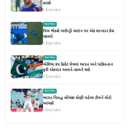
ઝટકો
1 દિવસ પહેલા
રમતગમત
વિલ જેક્સે બાઉન્ડ્રી લાઇન પર એક શાનદાર કેચ
પકડ્યો
1 દિવસ પહેલા
રમતગમત
એશિયા કપ ક્રિકેટ મેચમાં ભારત અને પાકિસ્તાન
ફરી એકવાર આમને-સામને થશે
1 દિવસ પહેલા
રમતગમત
ભારત વિરુદ્ધ શ્રીલંકા શ્રેણી પહેલા ટીમને મોટો
આંચકો
1 દિવસ પહેલા