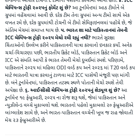
રેન્કિંગના આધારે ટોચની ૮ ટીમોની પસંદગી કરવામાં આવી હતી.
૪. ICC
ચેમ્પિયન્સ ટ્રોફી ૨૦૨૫નું ફોર્મેટ શું છે?
આ ટુર્નામેન્ટમાં આઠ ટીમોને બે
ગ્રુપમાં વહેંચવામાં આવી છે. દરેક ટીમ તેના ગ્રુપમાં અન્ય ટીમો સાથે એક
વખત રમે છે, દરેક ગ્રુપમાંથી ટોચની બે ટીમો સેમિફાઇનલમાં પહોંચે છે, જે
અંતિમ મેચમાં સમાપ્ત થાય છે.
૫. ભારત શા માટે પાકિસ્તાનમાં તેમની
ICC ચેમ્પિયન્સ ટ્રોફી ૨૦૨૫ મેચો રમી રહ્યું નથી?
ભારતે સુરક્ષા
ચિંતાઓનો ઉલ્લેખ કરીને પાકિસ્તાનની યાત્રા કરવાનો ઇનકાર કર્યો. અનેક
ચર્ચા-વિચારણા પછી, ભારતીય ક્રિકેટ બોર્ડ, પાકિસ્તાન ક્રિકેટ બોર્ડ અને
ICC એ સંમતિ આપી કે ભારત તેમની મેચો દુબઈમાં રમશે. પરિણામે,
પાકિસ્તાને ૨૦૨૫ માં મહિલા ODI વર્લ્ડ કપ અને ૨૦૨૬ માં T20 વર્લ્ડ કપ
માટે ભારતની યાત્રા કરવાનું ટાળવા માટે ICC પાસેથી મંજૂરી પણ માંગી
છે. બંને ટુર્નામેન્ટમાં, પાકિસ્તાન તટસ્થ સ્થળે પોતાની મેચો રમશે તેવી
અપેક્ષા છે.
૬. આઈસીસી ચેમ્પિયન્સ ટ્રોફી ૨૦૨૫નું શેડ્યૂલ શું છે?
આ
ટુર્નામેન્ટ ૧૯ ફેબ્રુઆરી, ૨૦૨૫ ના રોજ શરૂ થશે, જેમાં પાકિસ્તાન અને
ન્યુઝીલેન્ડ વચ્ચે મુકાબલો થશે. ભારતનો પહેલો મુકાબલો ૨૦ ફેબ્રુઆરીએ
બાંગ્લાદેશ સામે છે, અને ભારત-પાકિસ્તાન વચ્ચેની ખૂબ જ રાહ જોવાતી
મેચ ૨૩ ફેબ્રુઆરીએ છે.