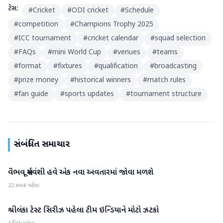
ટેગ્સ:
#
Cricket
#
ODI cricket
#
Schedule
#
competition
#
Champions Trophy 2025
#
ICC tournament
#
cricket calendar
#
squad selection
#
FAQs
#
mini World Cup
#
venues
#
teams
#
format
#
fixtures
#
qualification
#
broadcasting
#
prize money
#
historical winners
#
match rules
#
fan guide
#
sports updates
#
tournament structure
સંબંધિત સમાચાર
વૈભવ સૂર્યવંશી હવે એક નવા અવતારમાં જોવા મળશે
રમતગમત
22 કલાક પહેલા
શ્રીલંકા ટેસ્ટ સિરીઝ પહેલા ટીમ ઇન્ડિયાને મોટો ઝટકો
રમતગમત