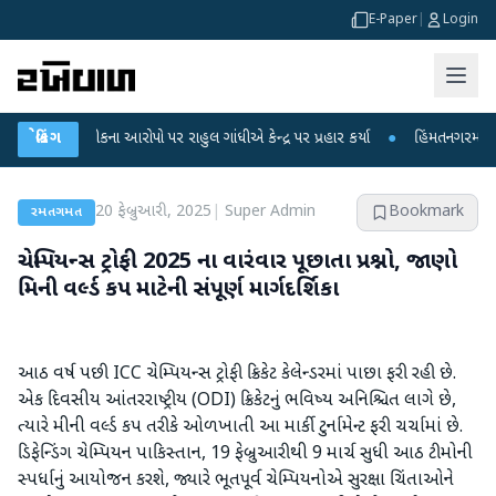
E-Paper
|
Login
 લીકના આરોપો પર રાહુલ ગાંધીએ કેન્દ્ર પર પ્રહાર કર્યા
બ્રેકિંગ
●
હિંમતનગરમાં રહસ્યમય વાય
20 ફેબ્રુઆરી, 2025
|
Super Admin
Bookmark
રમતગમત
ચેમ્પિયન્સ ટ્રોફી 2025 ના વારંવાર પૂછાતા પ્રશ્નો, જાણો
મિની વર્લ્ડ કપ માટેની સંપૂર્ણ માર્ગદર્શિકા
આઠ વર્ષ પછી ICC ચેમ્પિયન્સ ટ્રોફી ક્રિકેટ કેલેન્ડરમાં પાછા ફરી રહી છે.
એક દિવસીય આંતરરાષ્ટ્રીય (ODI) ક્રિકેટનું ભવિષ્ય અનિશ્ચિત લાગે છે,
ત્યારે મીની વર્લ્ડ કપ તરીકે ઓળખાતી આ માર્કી ટુર્નામેન્ટ ફરી ચર્ચામાં છે.
ડિફેન્ડિંગ ચેમ્પિયન પાકિસ્તાન, 19 ફેબ્રુઆરીથી 9 માર્ચ સુધી આઠ ટીમોની
સ્પર્ધાનું આયોજન કરશે, જ્યારે ભૂતપૂર્વ ચેમ્પિયનોએ સુરક્ષા ચિંતાઓને