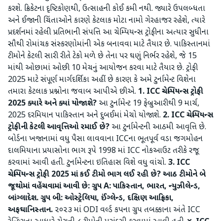
કરશે. ક્રિકેટના દૃષ્ટિકોણથી, ઉત્સાહની કોઈ કમી નથી. જ્યારે ઉપલબ્ધતા
અને ઈજાની ચિંતાઓને કારણે કેટલાક મોટા નામો ગેરહાજર રહેશે, ત્યારે
પ્રદર્શનમાં રહેલી પ્રતિભાની સંપત્તિ આ ચેમ્પિયન્સ ટ્રોફીના અત્યાર સુધીના
સૌથી રોમાંચક સંસ્કરણોમાંની એક બનાવવા માટે તૈયાર છે. પાકિસ્તાનમાં
ટીમોને કેટલી સારી રીતે ટેકો મળે છે તેના પર ઘણું નિર્ભર રહેશે, જે 15
માંથી ઓછામાં ઓછી 10 મેચનું આયોજન કરવા માટે તૈયાર છે. ટ્રોફી
2025 માટે સંપૂર્ણ માર્ગદર્શિકા અહીં છે કારણ કે અમે ટુર્નામેન્ટ વિશેના
તમારા કેટલાક પ્રશ્નોના જવાબ આપીએ છીએ.
1. ICC ચેમ્પિયન્સ ટ્રોફી
2025 ક્યારે અને ક્યાં યોજાશે?
આ ટુર્નામેન્ટ 19 ફેબ્રુઆરીથી 9 માર્ચ,
2025 દરમિયાન પાકિસ્તાન અને દુબઈમાં મેચો યોજાશે.
2. ICC ચેમ્પિયન્સ
ટ્રોફીની કેટલી આવૃત્તિઓ રમાઈ છે?
આ ટુર્નામેન્ટની આઠમી આવૃત્તિ છે.
બોર્ડના ખજાનામાં વધુ પૈસા લાવવાના ICCના ભૂતપૂર્વ વડા જગમોહન
દાલમિયાના પ્રયાસોના ભાગ રૂપે 1998 માં ICC નોકઆઉટ તરીકે રજૂ
કરવામાં આવી હતી. ટુર્નામેન્ટના ઇતિહાસ વિશે વધુ વાંચો.
3. ICC
ચેમ્પિયન્સ ટ્રોફી 2025 માં કઈ ટીમો ભાગ લઈ રહી છે?
આઠ ટીમોને બે
જૂથોમાં વહેંચવામાં આવી છે:
ગ્રુપ A: પાકિસ્તાન, ભારત, ન્યુઝીલેન્ડ,
બાંગ્લાદેશ.
ગ્રુપ બી: ઓસ્ટ્રેલિયા, ઈંગ્લેન્ડ, દક્ષિણ આફ્રિકા,
અફઘાનિસ્તાન.
૨૦૨૩ માં ODI વર્લ્ડ કપના ગ્રુપ તબક્કાના અંતે ICC