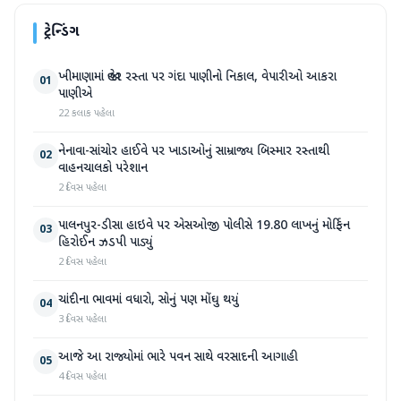
ટ્રેન્ડિંગ
ખીમાણામાં જાહેર રસ્તા પર ગંદા પાણીનો નિકાલ, વેપારીઓ આકરા
01
પાણીએ
22 કલાક પહેલા
નેનાવા-સાંચોર હાઈવે પર ખાડાઓનું સામ્રાજ્ય બિસ્માર રસ્તાથી
02
વાહનચાલકો પરેશાન
2 દિવસ પહેલા
પાલનપુર-ડીસા હાઇવે પર એસઓજી પોલીસે 19.80 લાખનું મોર્ફિન
03
હિરોઈન ઝડપી પાડ્યું
2 દિવસ પહેલા
ચાંદીના ભાવમાં વધારો, સોનું પણ મોંઘુ થયું
04
3 દિવસ પહેલા
આજે આ રાજ્યોમાં ભારે પવન સાથે વરસાદની આગાહી
05
4 દિવસ પહેલા