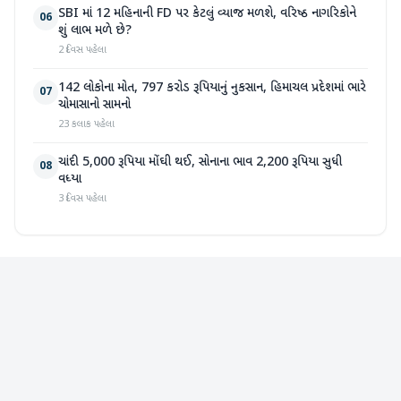
SBI માં 12 મહિનાની FD પર કેટલું વ્યાજ મળશે, વરિષ્ઠ નાગરિકોને
06
શું લાભ મળે છે?
2 દિવસ પહેલા
142 લોકોના મોત, 797 કરોડ રૂપિયાનું નુકસાન, હિમાચલ પ્રદેશમાં ભારે
07
ચોમાસાનો સામનો
23 કલાક પહેલા
ચાંદી 5,000 રૂપિયા મોંઘી થઈ, સોનાના ભાવ 2,200 રૂપિયા સુધી
08
વધ્યા
3 દિવસ પહેલા