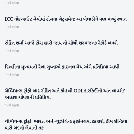
1 વર્ષ પહેલા
ICC નોકઆઉટ મેચોમાં ટોચના બેટ્સમેન: આ ખેલાડીને પણ મળ્યું સ્થાન
રમતગમત
1 વર્ષ પહેલા
રોહિત શર્મા આજે ટોસ હારી જાય તો સૌથી શરમજનક રેકોર્ડ બનશે
રમતગમત
1 વર્ષ પહેલા
દિલ્હીના મુખ્યમંત્રી રેખા ગુપ્તાએ ફાઇનલ મેચ અંગે પ્રતિક્રિયા આપી
રાષ્ટ્રીય
1 વર્ષ પહેલા
ચેમ્પિયન્સ ટ્રોફી બાદ રોહિત અને કોહલી ODI કારકિર્દીનો અંત લાવશે?
રમતગમત
આકાશ ચોપરાની પ્રતિક્રિયા
1 વર્ષ પહેલા
ચેમ્પિયન્સ ટ્રોફી: ભારત અને ન્યુઝીલેન્ડ ફાઇનલમાં ટકરાશે, ટીમ ઇન્ડિયા
રમતગમત
પાસે બદલો લેવાની તક