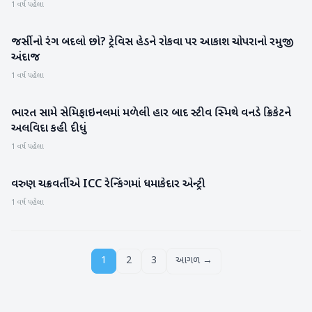
1 વર્ષ પહેલા
જર્સીનો રંગ બદલો છો? ટ્રેવિસ હેડને રોકવા પર આકાશ ચોપરાનો રમુજી
રમતગમત
અંદાજ
1 વર્ષ પહેલા
ભારત સામે સેમિફાઇનલમાં મળેલી હાર બાદ સ્ટીવ સ્મિથે વનડે ક્રિકેટને
રમતગમત
અલવિદા કહી દીધું
1 વર્ષ પહેલા
વરુણ ચક્રવર્તીએ ICC રેન્કિંગમાં ધમાકેદાર એન્ટ્રી
રમતગમત
1 વર્ષ પહેલા
1
2
3
આગળ →