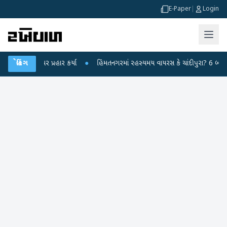
E-Paper
|
Login
ન્દ્ર પર પ્રહાર કર્યા
બ્રેકિંગ
●
હિંમતનગરમાં રહસ્યમય વાયરસ કે ચાંદીપુરા? 6 બાળકોના મો