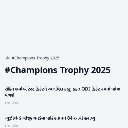
હોમ
/
#Champions Trophy 2025
#
Champions Trophy 2025
રોહિત શર્માએ ટેસ્ટ ક્રિકેટને અલવિદા કહ્યું; ફક્ત ODI ક્રિકેટ રમતો જોવા
રમતગમત
મળશે
1 વર્ષ પહેલા
ન્યૂઝીલેન્ડે બીજી વનડેમાં પાકિસ્તાનને 84 રનથી હરાવ્યું
રમતગમત
1 વર્ષ પહેલા