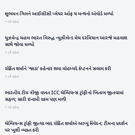
શુભમન ગિલને આઈસીસી પ્લેયર ઓફ ધ મન્થનો એવોર્ડ મળ્યો
રમતગમત
1 વર્ષ પહેલા
યુઝવેન્દ્ર ચહલ ભારત વિરુદ્ધ ન્યુઝીલેન્ડ મેચ દરમિયાન આરજે મહવાશ
મનોરંજન
સાથે જોવા મળ્યો
1 વર્ષ પહેલા
રોહિત શર્માને 'જાડા' કહેનાર શમા મોહમ્મદે કેપ્ટનને સલામ કરી
રાષ્ટ્રીય
1 વર્ષ પહેલા
ભારતીય ટીમ ત્રીજી વખત ICC ચેમ્પિયન્સ ટ્રોફીનો ખિતાબ જીતવામાં
રમતગમત
સફળ; સારી ઇનામી રકમ પણ મળી
1 વર્ષ પહેલા
ચેમ્પિયન્સ ટ્રોફી જીત્યા બાદ રોહિત શર્માએ આપ્યું નિવેદન; ટીમના પ્રદર્શન
રમતગમત
પર ખુશી વ્યક્ત કરી