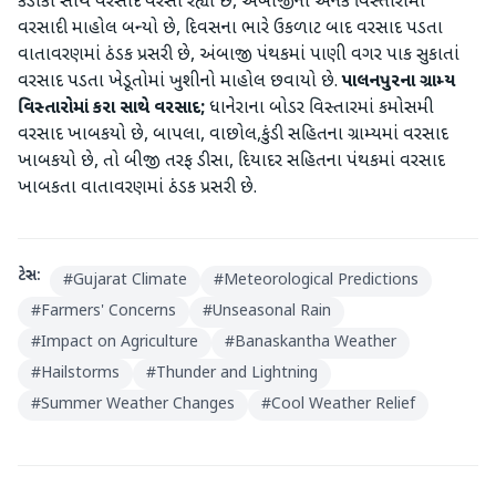
કડાકા સાથે વરસાદ વરસી રહ્યો છે, અંબાજીના અનેક વિસ્તારોમાં
વરસાદી માહોલ બન્યો છે, દિવસના ભારે ઉકળાટ બાદ વરસાદ પડતા
વાતાવરણમાં ઠંડક પ્રસરી છે, અંબાજી પંથકમાં પાણી વગર પાક સુકાતાં
વરસાદ પડતા ખેડૂતોમાં ખુશીનો માહોલ છવાયો છે.
પાલનપુરના ગ્રામ્ય
વિસ્તારોમાં કરા સાથે વરસાદ;
ધાનેરાના બોડર વિસ્તારમાં કમોસમી
વરસાદ ખાબકયો છે, બાપલા, વાછોલ,કુંડી સહિતના ગ્રામ્યમાં વરસાદ
ખાબકયો છે, તો બીજી તરફ ડીસા, દિયાદર સહિતના પંથકમાં વરસાદ
ખાબકતા વાતાવરણમાં ઠંડક પ્રસરી છે.
ટેગ્સ:
#
Gujarat Climate
#
Meteorological Predictions
#
Farmers' Concerns
#
Unseasonal Rain
#
Impact on Agriculture
#
Banaskantha Weather
#
Hailstorms
#
Thunder and Lightning
#
Summer Weather Changes
#
Cool Weather Relief