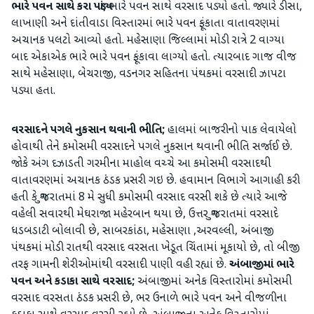
ભારે પવન સાથે કરા પડ્યાં;
ભારે પવન સાથે વરસાદ પડ્યો હતો. જ્યારે ડીસા,
લાખાણી અને દાંતીવાડા વિસ્તારમાં ભારે પવન ફૂંકાતા વાતાવરણમાં
અચાનક પલટો આવ્યો હતો. મહેસાણા જિલ્લામાં મોડી રાત્રે 2 વાગ્યા
બાદ એકાએક ભારે ભારે પવન ફૂંકાવા લાગ્યો હતો. ત્યારબાદ ગાજ વીજ
સાથે મહેસાણા, બેચરાજી, વડનગર સહિતના પંથકમાં વરસાદી ઝાપટા
પડ્યા હતા.
વરસાદને
પગલે
નુકસાન
થવાની
ભીતિ
;
હાલમાં બાજરીનો પાક લેવાયેલો
હોવાથી તેને કમોસમી વરસાદને પગલે નુકસાન થવાની ભીતિ સર્જાઈ છે.
જોકે અંગ દઝાડતી ગરમીના માહોલ વચ્ચે આ કમોસમી વરસાદથી
વાતાવરણમાં અચાનક ઠંડક પ્રસરી ગઇ છે. હવામાન વિભાગે આગાહી કરી
હતી કે ગુજરાતમાં 8 મે સુધી કમોસમી વરસાદ વરસી શકે છે ત્યારે આજે
વહેલી સવારથી મેઘરાજા મહેરબાન થયા છે, ઉત્તર ગુજરાતમાં વરસાદે
ધડબડાટી બોલાવી છે, સાબરકાંઠા, મહેસાણા ,અરવલ્લી, અંબાજી
પંથકમાં મોડી રાતથી વરસાદ વરસતા ખેડૂત ચિંતામાં મૂકાયો છે, તો બીજી
તરફ ગામની શેરીઓમાંથી વરસાદી પાણી વહી રહ્યાં છે.
અંબાજીમાં ભારે
પવન અને કડાકા સાથે વરસાદ;
અંબાજીમાં અનેક વિસ્તારોમાં કમોસમી
વરસાદ વરસતા ઠંડક પ્રસરી છે, ભર ઉનાળે ભારે પવન અને વીજળીના