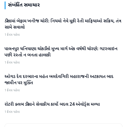
સંબંધિત સમાચાર
ડીસામાં બેફામ ખનીજ ચોરી: નિયમો નેવે મૂકી રેતી માફિયાઓ સક્રિય, તંત્ર
બનાસકાંઠા
સામે સવાલો
1 દિવસ પહેલા
પાલનપુર ધનિયાણા ચોકડીનો મુખ્ય માર્ગ એક વર્ષથી ધોરણે: ગટરલાઇન
બનાસકાંઠા
પછી રસ્તો ન બનતા હાલાકી
1 દિવસ પહેલા
ઓગડ દેવ દરબારના મહંત બલદેવગિરી મહારાજની અટકાયત બાદ
બનાસકાંઠા
જામીન પર મુક્તિ
1 દિવસ પહેલા
રોટરી ક્લબ ડીસાને સેવાકીય કાર્યો બદલ 24 એવોર્ડ્સ મળ્યા
બનાસકાંઠા
1 દિવસ પહેલા