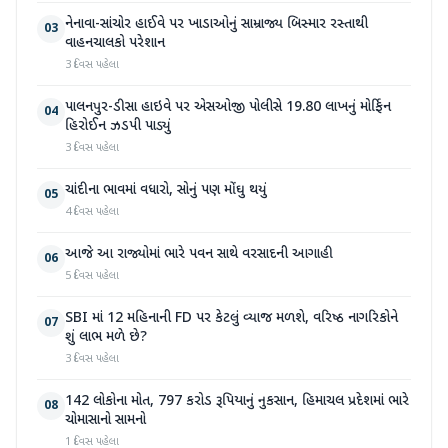
નેનાવા-સાંચોર હાઈવે પર ખાડાઓનું સામ્રાજ્ય બિસ્માર રસ્તાથી
03
વાહનચાલકો પરેશાન
3 દિવસ પહેલા
પાલનપુર-ડીસા હાઇવે પર એસઓજી પોલીસે 19.80 લાખનું મોર્ફિન
04
હિરોઈન ઝડપી પાડ્યું
3 દિવસ પહેલા
ચાંદીના ભાવમાં વધારો, સોનું પણ મોંઘુ થયું
05
4 દિવસ પહેલા
આજે આ રાજ્યોમાં ભારે પવન સાથે વરસાદની આગાહી
06
5 દિવસ પહેલા
SBI માં 12 મહિનાની FD પર કેટલું વ્યાજ મળશે, વરિષ્ઠ નાગરિકોને
07
શું લાભ મળે છે?
3 દિવસ પહેલા
142 લોકોના મોત, 797 કરોડ રૂપિયાનું નુકસાન, હિમાચલ પ્રદેશમાં ભારે
08
ચોમાસાનો સામનો
1 દિવસ પહેલા