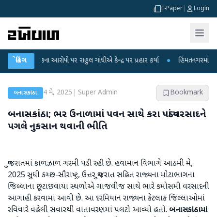
E-Paper
|
Login
 લીકના આરોપો પર રાહુલ ગાંધીએ કેન્દ્ર પર પ્રહાર કર્યા
બ્રેકિંગ
●
હિંમતનગરમાં રહસ્યમય વાય
4 મે, 2025
|
Super Admin
Bookmark
બનાસકાંઠા
બનાસકાંઠા; ભર ઉનાળામાં પવન સાથે કરા પડ્યાં વરસાદને
પગલે નુકસાન થવાની ભીતિ
ગુજરાતમાં કાળઝાળ ગરમી પડી રહી છે. હવામાન વિભાગે આઠમી મે,
2025 સુધી કચ્છ-સૌરાષ્ટ્ર, ઉત્તર ગુજરાત સહિત રાજ્યના મોટાભાગના
જિલ્લાના છૂટાછવાયા સ્થળોએ ગાજવીજ સાથે ભારે કમોસમી વરસાદની
આગાહી કરવામાં આવી છે. આ દરમિયાન રાજ્યના કેટલાક જિલ્લાઓમાં
રવિવારે વહેલી સવારથી વાતાવરણમાં પલટો આવ્યો હતો.
બનાસકાંઠામાં