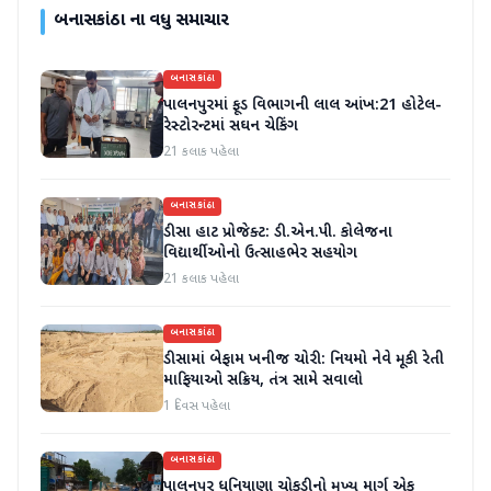
બનાસકાંઠા
ના વધુ સમાચાર
બનાસકાંઠા
પાલનપુરમાં ફૂડ વિભાગની લાલ આંખ:21 હોટેલ-
રેસ્ટોરન્ટમાં સઘન ચેકિંગ
21 કલાક પહેલા
બનાસકાંઠા
ડીસા હાટ પ્રોજેક્ટ: ડી.એન.પી. કોલેજના
વિદ્યાર્થીઓનો ઉત્સાહભેર સહયોગ
21 કલાક પહેલા
બનાસકાંઠા
ડીસામાં બેફામ ખનીજ ચોરી: નિયમો નેવે મૂકી રેતી
માફિયાઓ સક્રિય, તંત્ર સામે સવાલો
1 દિવસ પહેલા
બનાસકાંઠા
પાલનપુર ધનિયાણા ચોકડીનો મુખ્ય માર્ગ એક