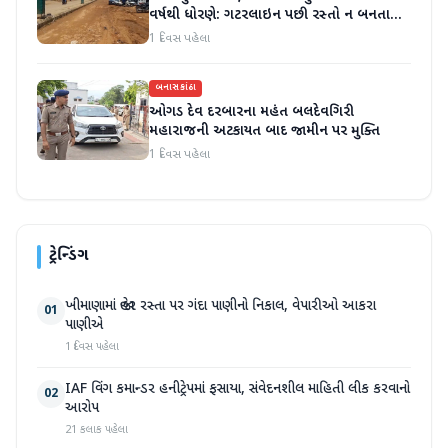
વર્ષથી ધોરણે: ગટરલાઇન પછી રસ્તો ન બનતા
હાલાકી
1 દિવસ પહેલા
બનાસકાંઠા
ઓગડ દેવ દરબારના મહંત બલદેવગિરી
મહારાજની અટકાયત બાદ જામીન પર મુક્તિ
1 દિવસ પહેલા
ટ્રેન્ડિંગ
ખીમાણામાં જાહેર રસ્તા પર ગંદા પાણીનો નિકાલ, વેપારીઓ આકરા
01
પાણીએ
1 દિવસ પહેલા
IAF વિંગ કમાન્ડર હનીટ્રેપમાં ફસાયા, સંવેદનશીલ માહિતી લીક કરવાનો
02
આરોપ
21 કલાક પહેલા