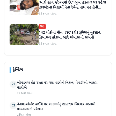
"મારો જીવ જોખમમાં છે," ભૂખ હડતાળ પર રહેલા
ઝારખંડના વિદ્યાર્થી નેતા દેવેન્દ્ર નાથ મહતોની
તબિયત ખરાબ
22 કલાક પહેલા
રાષ્ટ્રીય
142 લોકોના મોત, 797 કરોડ રૂપિયાનું નુકસાન,
હિમાચલ પ્રદેશમાં ભારે ચોમાસાનો સામનો
22 કલાક પહેલા
ટ્રેન્ડિંગ
ખીમાણામાં જાહેર રસ્તા પર ગંદા પાણીનો નિકાલ, વેપારીઓ આકરા
01
પાણીએ
22 કલાક પહેલા
નેનાવા-સાંચોર હાઈવે પર ખાડાઓનું સામ્રાજ્ય બિસ્માર રસ્તાથી
02
વાહનચાલકો પરેશાન
2 દિવસ પહેલા