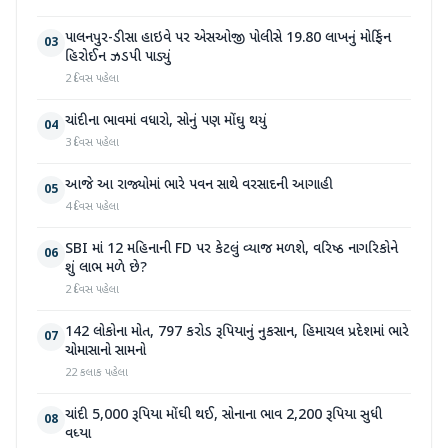
પાલનપુર-ડીસા હાઇવે પર એસઓજી પોલીસે 19.80 લાખનું મોર્ફિન
03
હિરોઈન ઝડપી પાડ્યું
2 દિવસ પહેલા
ચાંદીના ભાવમાં વધારો, સોનું પણ મોંઘુ થયું
04
3 દિવસ પહેલા
આજે આ રાજ્યોમાં ભારે પવન સાથે વરસાદની આગાહી
05
4 દિવસ પહેલા
SBI માં 12 મહિનાની FD પર કેટલું વ્યાજ મળશે, વરિષ્ઠ નાગરિકોને
06
શું લાભ મળે છે?
2 દિવસ પહેલા
142 લોકોના મોત, 797 કરોડ રૂપિયાનું નુકસાન, હિમાચલ પ્રદેશમાં ભારે
07
ચોમાસાનો સામનો
22 કલાક પહેલા
ચાંદી 5,000 રૂપિયા મોંઘી થઈ, સોનાના ભાવ 2,200 રૂપિયા સુધી
08
વધ્યા