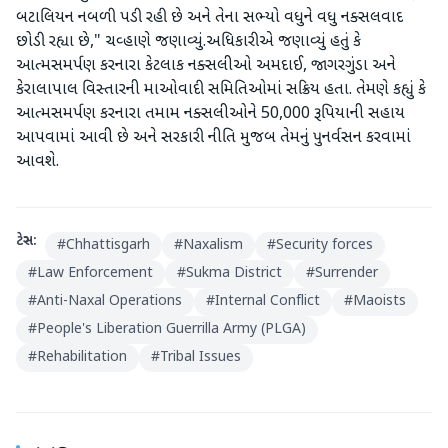
બટાલિયન નબળી પડી રહી છે અને તેના સભ્યો વધુને વધુ નક્સલવાદ
છોડી રહ્યા છે," ચવ્હાણે જણાવ્યું.અધિકારીએ જણાવ્યું હતું કે
આત્મસમર્પણ કરનારા કેટલાક નક્સલીઓ અમદાઈ, જાગરગુંડા અને
કેરાલાપાલ વિસ્તારની માઓવાદી સમિતિઓમાં સક્રિય હતા. તેમણે કહ્યું કે
આત્મસમર્પણ કરનારા તમામ નક્સલીઓને 50,000 રૂપિયાની સહાય
આપવામાં આવી છે અને સરકારી નીતિ મુજબ તેમનું પુનર્વસન કરવામાં
આવશે.
ટેગ્સ:
#
Chhattisgarh
#
Naxalism
#
Security forces
#
Law Enforcement
#
Sukma District
#
Surrender
#
Anti-Naxal Operations
#
Internal Conflict
#
Maoists
#
People's Liberation Guerrilla Army (PLGA)
#
Rehabilitation
#
Tribal Issues