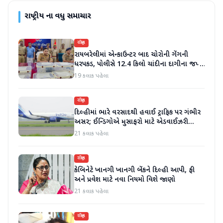
રાષ્ટ્રીય
ના વધુ સમાચાર
રાષ્ટ્રીય
રાયબરેલીમાં એન્કાઉન્ટર બાદ ચોરોની ગેંગની
ધરપકડ, પોલીસે 12.4 કિલો ચાંદીના દાગીના જપ્ત
કર્યા
19 કલાક પહેલા
રાષ્ટ્રીય
દિલ્હીમાં ભારે વરસાદથી હવાઈ ટ્રાફિક પર ગંભીર
અસર; ઈન્ડિગોએ મુસાફરો માટે એડવાઈઝરી
જાહેર કરી
21 કલાક પહેલા
રાષ્ટ્રીય
કેબિનેટે ખાનગી ખાનગી બેંકને દિલ્હી આપી, ફી
અને પ્રવેશ માટે નવા નિયમો વિશે જાણો
21 કલાક પહેલા
રાષ્ટ્રીય