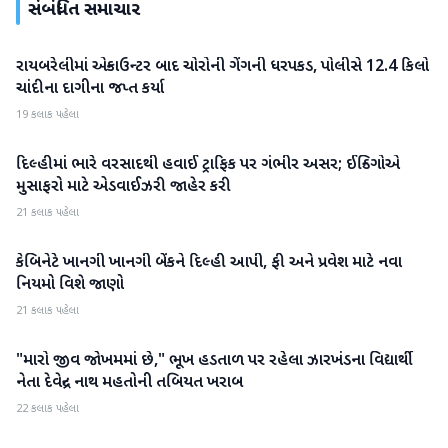
સંબંધિત સમાચાર
રાયબરેલીમાં એન્કાઉન્ટર બાદ ચોરોની ગેંગની ધરપકડ, પોલીસે 12.4 કિલો
રાષ્ટ્રીય
ચાંદીના દાગીના જપ્ત કર્યા
19 કલાક પહેલા
દિલ્હીમાં ભારે વરસાદથી હવાઈ ટ્રાફિક પર ગંભીર અસર; ઈન્ડિગોએ
રાષ્ટ્રીય
મુસાફરો માટે એડવાઈઝરી જાહેર કરી
21 કલાક પહેલા
કેબિનેટે ખાનગી ખાનગી બેંકને દિલ્હી આપી, ફી અને પ્રવેશ માટે નવા
રાષ્ટ્રીય
નિયમો વિશે જાણો
21 કલાક પહેલા
"મારો જીવ જોખમમાં છે," ભૂખ હડતાળ પર રહેલા ઝારખંડના વિદ્યાર્થી
રાષ્ટ્રીય
નેતા દેવેન્દ્ર નાથ મહતોની તબિયત ખરાબ
22 કલાક પહેલા