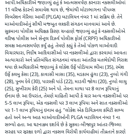
આપી.અધિકારીએ જણાવ્યું હતું કે આત્મસમર્પણ કરનારા નક્સલીઓમાં
11 વરિષ્ઠ કેડરનો સમાવેશ થાય છે, જેમાંથી મોટાભાગના પીપલ્સ
લિબરેશન ગેરિલા આર્મી (PLGA) બટાલિયન નંબર 1 માં સક્રિય છે. તેને
માઓવાદીઓનું સૌથી મજબૂત લશ્કરી સંગઠન માનવામાં આવે છે.
સુકમાના પોલીસ અધિક્ષક કિરણ ચવ્હાણે જણાવ્યું હતું કે નક્સલીઓએ
વરિષ્ઠ પોલીસ અને સેન્ટ્રલ રિઝર્વ પોલીસ ફોર્સ (CRPF) અધિકારીઓ
સમક્ષ આત્મસમર્પણ કર્યું હતું. તેમણે કહ્યું કે તેઓ પોકળ માઓવાદી
વિચારધારા, નિર્દોષ આદિવાસીઓ પર નક્સલીઓ દ્વારા કરવામાં આવતા
અત્યાચારો અને પ્રતિબંધિત સંગઠનમાં વધતા આંતરિક મતભેદોથી નિરાશ
થયા છે.અધિકારીએ જણાવ્યું કે લોકેશ ઉર્ફે પોડિયામ ભીમા (35), રમેશ
ઉર્ફે કલમુ કેસા (23), કાવાસી માસા (35), મડકામ હુંગા (23), નુપ્પો ગંગી
(28), પુનમ દેવે (30), પારસ્કી પાંડે (22), માડવી જોગા (20), નુપ્પો લાચુ
(25), સુખીરામ કેરી (25) અને પો. તેમના માથા પર 8 લાખ રૂપિયાનું
ઈનામ છે. આ ઉપરાંત, તેમણે માહિતી આપી કે ચાર અન્ય નક્સલીઓ પર
5-5 લાખ રૂપિયા, એક નક્સલી પર 3 લાખ રૂપિયા અને સાત નક્સલીઓ
પર 1-1 લાખ રૂપિયાનું ઇનામ હતું. "લોકેશ એક ડિવિઝનલ કમિટી સભ્ય
હતો અને અન્ય આઠ માઓવાદીઓની PLGA બટાલિયન નંબર 1 ના
સભ્યો હતા. આ ઘટનાક્રમ દર્શાવે છે કે સુકમા-બીજાપુર આંતર-જિલ્લા
સરહદ પર સુરક્ષા દળો દ્વારા નક્સલ વિરોધી કાર્યવાહીમાં તીવ્રતાને કારણે