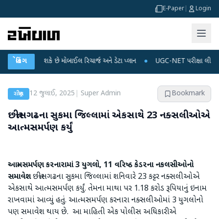
E-Paper
|
Login
ું થઈ શકે છે મોબાઈલ રિચાર્જ અને ડેટા પ્લાન
બ્રેકિંગ
●
UGC-NET પરીક્ષા લીકના આરોપો પર રાહ
12 જુલાઈ, 2025
|
Super Admin
Bookmark
રાષ્ટ્રીય
છત્તીસગઢના સુકમા જિલ્લામાં એકસાથે 23 નક્સલીઓએ
આત્મસમર્પણ કર્યું
આત્મસમર્પણ કરનારામાં 3 યુગલો, 11 વરિષ્ઠ કેડરના નકલસીઓનો
સમાવેશ
છત્તીસગઢના સુકમા જિલ્લામાં શનિવારે 23 કટ્ટર નક્સલીઓએ
એકસાથે આત્મસમર્પણ કર્યું. તેમના માથા પર 1.18 કરોડ રૂપિયાનું ઇનામ
રાખવામાં આવ્યું હતું. આત્મસમર્પણ કરનારા નક્સલીઓમાં 3 યુગલોનો
પણ સમાવેશ થાય છે. આ માહિતી એક પોલીસ અધિકારીએ