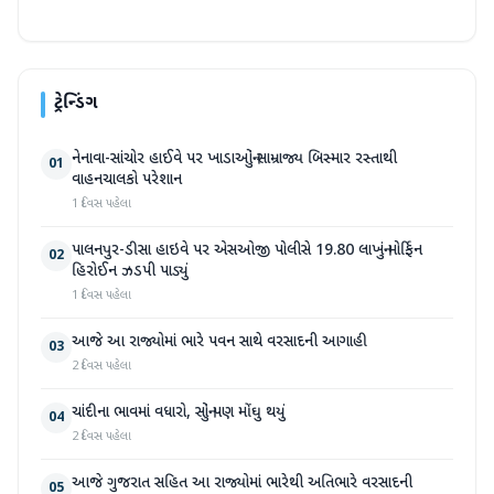
ટ્રેન્ડિંગ
નેનાવા-સાંચોર હાઈવે પર ખાડાઓનું સામ્રાજ્ય બિસ્માર રસ્તાથી
01
વાહનચાલકો પરેશાન
1 દિવસ પહેલા
પાલનપુર-ડીસા હાઇવે પર એસઓજી પોલીસે 19.80 લાખનું મોર્ફિન
02
હિરોઈન ઝડપી પાડ્યું
1 દિવસ પહેલા
આજે આ રાજ્યોમાં ભારે પવન સાથે વરસાદની આગાહી
03
2 દિવસ પહેલા
ચાંદીના ભાવમાં વધારો, સોનું પણ મોંઘુ થયું
04
2 દિવસ પહેલા
આજે ગુજરાત સહિત આ રાજ્યોમાં ભારેથી અતિભારે વરસાદની
05