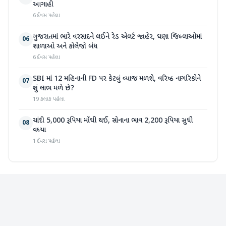
આગાહી
6 દિવસ પહેલા
ગુજરાતમાં ભારે વરસાદને લઈને રેડ એલર્ટ જાહેર, ઘણા જિલ્લાઓમાં
06
શાળાઓ અને કોલેજો બંધ
6 દિવસ પહેલા
SBI માં 12 મહિનાની FD પર કેટલું વ્યાજ મળશે, વરિષ્ઠ નાગરિકોને
07
શું લાભ મળે છે?
19 કલાક પહેલા
ચાંદી 5,000 રૂપિયા મોંઘી થઈ, સોનાના ભાવ 2,200 રૂપિયા સુધી
08
વધ્યા
1 દિવસ પહેલા