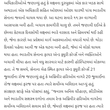
અધિકારીઓએ જણાવ્યું હતું કે લદ્દાખના દુરબુકમાં એક કાર ખડક સાથે
અથડાતાં એક અધિકારી સહિત ઓછામાં ઓછા ચારથી પાંચ ભારતીય
સેનાના જવાનો ઘાયલ થયા છે. આ ઘટના સવારે ૧૧:૩૦ વાગ્યાની
આસપાસ બની હતી. બચાવ કામગીરી ચાલુ છે. તમને જણાવી દઈએ કે
છેલ્લા કેટલાક દિવસોથી લદ્દાખમાં ભારે વરસાદ અને હિમવર્ષા થઈ રહી
છે, જેના કારણે આ પ્રદેશમાં માર્ગ અકસ્માતોમાં વધારો થયો છે. થોડા
દિવસો પહેલા આવી જ એક ઘટના બની હતી, જેમાં બે લોકો ઘાયલ
થયા હતા. ભારતીય સેનાના ફાયર એન્ડ ફ્યુરી કોર્પ્સે બંને વ્યક્તિઓને
બચાવી લીધા હતા અને વધુ સારવાર માટે કારુની હોસ્પિટલમાં મોકલ્યા
હતા. તે જ સમયે, સેનાના લેહ સ્થિત ફાયર એન્ડ ફ્યુરી કોર્પ્સે 21
જુલાઈના રોજ જણાવ્યું હતું કે અગ્નિવીર હરિઓમ નાગરે 20 જુલાઈના
રોજ લદ્દાખમાં ફરજ પર હતા ત્યારે સર્વોચ્ચ બલિદાન આપ્યું હતું.
સંરક્ષણ સ્ટાફે એક પોસ્ટમાં કહ્યું, "જનરલ અનિલ ચૌહાણ, સીડીએસ
અને ભારતીય સશસ્ત્ર દળોના તમામ રેન્ક અગ્નિવીર હરિઓમ નાગરેના
સર્વોચ્ચ બલિદાનને સલામ કરે છે, જેમણે લદ્દાખમાં ફરજ પર હતા ત્યારે