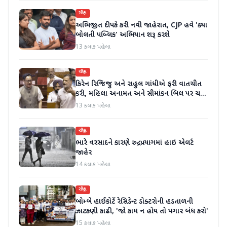
રાષ્ટ્રીય
અભિજીત દીપકે કરી નવી જાહેરાત, CJP હવે 'ક્યા
બોલતી પબ્લિક' અભિયાન શરૂ કરશે
13 કલાક પહેલા
રાષ્ટ્રીય
કિરેન રિજિજુ અને રાહુલ ગાંધીએ ફરી વાતચીત
કરી, મહિલા અનામત અને સીમાંકન બિલ પર ચર્ચા
કરી
13 કલાક પહેલા
રાષ્ટ્રીય
ભારે વરસાદને કારણે રુદ્રપ્રયાગમાં હાઇ એલર્ટ
જાહેર
14 કલાક પહેલા
રાષ્ટ્રીય
બોમ્બે હાઈકોર્ટે રેસિડેન્ટ ડોક્ટરોની હડતાળની
ઝાટકણી કાઢી, 'જો કામ ન હોય તો પગાર બંધ કરો'
15 કલાક પહેલા