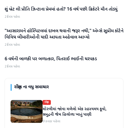
શું બ્રેટ લી પ્રીતિ ઝિન્ટાના પ્રેમમાં હતો? 16 વર્ષ પછી ક્રિકેટરે મૌન તોડ્યું
રાષ્ટ્રીય
2 દિવસ પહેલા
"આસારામને હોસ્પિટલમાં દાખલ થવાની જરૂર નથી," એમ્સે સુપ્રીમ કોર્ટને
રાષ્ટ્રીય
વિવિધ બીમારીઓની યાદી આપતા અહેવાલ આપ્યો
2 દિવસ પહેલા
6 વર્ષની બાળકી પર બળાત્કાર, પિતરાઈ ભાઈની ધરપકડ
રાષ્ટ્રીય
2 દિવસ પહેલા
રાષ્ટ્રીય
ના વધુ સમાચાર
રાષ્ટ્રીય
મોરબીમાં જોવા મળેલો એક રહસ્યમય કૂવો,
સમુદ્રની જેમ હિલોળા ખાતું પાણી
9 કલાક પહેલા