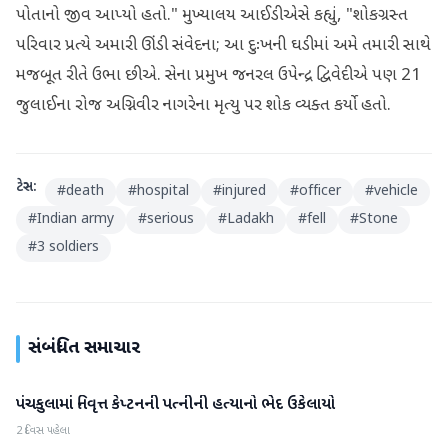
પોતાનો જીવ આપ્યો હતો." મુખ્યાલય આઈડીએસે કહ્યું, "શોકગ્રસ્ત
પરિવાર પ્રત્યે અમારી ઊંડી સંવેદના; આ દુઃખની ઘડીમાં અમે તમારી સાથે
મજબૂત રીતે ઉભા છીએ. સેના પ્રમુખ જનરલ ઉપેન્દ્ર દ્વિવેદીએ પણ 21
જુલાઈના રોજ અગ્નિવીર નાગરેના મૃત્યુ પર શોક વ્યક્ત કર્યો હતો.
ટેગ્સ:
#
death
#
hospital
#
injured
#
officer
#
vehicle
#
Indian army
#
serious
#
Ladakh
#
fell
#
Stone
#
3 soldiers
સંબંધિત સમાચાર
પંચકુલામાં નિવૃત્ત કેપ્ટનની પત્નીની હત્યાનો ભેદ ઉકેલાયો
રાષ્ટ્રીય
2 દિવસ પહેલા