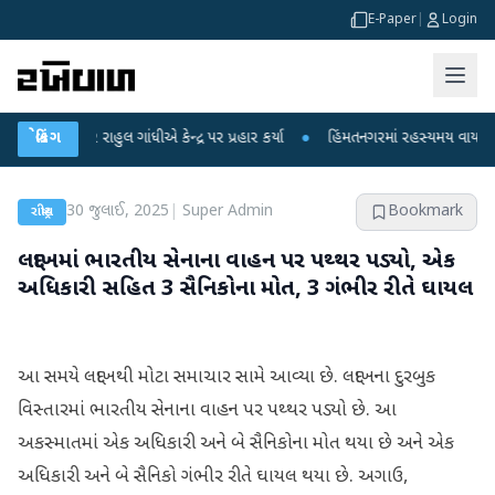
E-Paper
|
Login
પર રાહુલ ગાંધીએ કેન્દ્ર પર પ્રહાર કર્યા
બ્રેકિંગ
●
હિંમતનગરમાં રહસ્યમય વાયરસ કે ચાંદીપ
30 જુલાઈ, 2025
|
Super Admin
Bookmark
રાષ્ટ્રીય
લદ્દાખમાં ભારતીય સેનાના વાહન પર પથ્થર પડ્યો, એક
અધિકારી સહિત 3 સૈનિકોના મોત, 3 ગંભીર રીતે ઘાયલ
આ સમયે લદ્દાખથી મોટા સમાચાર સામે આવ્યા છે. લદ્દાખના દુરબુક
વિસ્તારમાં ભારતીય સેનાના વાહન પર પથ્થર પડ્યો છે. આ
અકસ્માતમાં એક અધિકારી અને બે સૈનિકોના મોત થયા છે અને એક
અધિકારી અને બે સૈનિકો ગંભીર રીતે ઘાયલ થયા છે. અગાઉ,