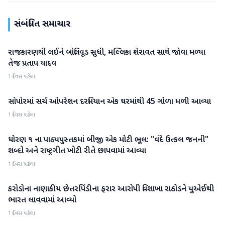
સંબંધિત સમાચાર
રાજકારણથી લઈને બોલિવૂડ સુધી, મલ્લિકા શેરાવત સાથે જોવા મળ્યા
રાષ્ટ્રીય
તેજ પ્રતાપ યાદવ
1 દિવસ પહેલા
સોપોરમાં સર્ચ ઓપરેશન દરમિયાન એક ઘરમાંથી 45 ગોળા મળી આવ્યા
રાષ્ટ્રીય
1 દિવસ પહેલા
ધોરણ ૧ ના પાઠ્યપુસ્તકમાં બીજી એક મોટી ભૂલ: "વંદે ઉત્કલ જનની"
રાષ્ટ્રીય
શબ્દો અને રાષ્ટ્રગીત ખોટી રીતે છાપવામાં આવ્યા
1 દિવસ પહેલા
કરોડોના નાણાકીય છેતરપિંડીના ફરાર આરોપી વિશાખા રાઠોડને યુએઈથી
રાષ્ટ્રીય
ભારત લાવવામાં આવ્યો
1 દિવસ પહેલા