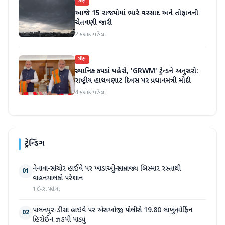
રાષ્ટ્રીય
આજે 15 રાજ્યોમાં ભારે વરસાદ અને તોફાનની
ચેતવણી જારી
2 કલાક પહેલા
રાષ્ટ્રીય
સ્થાનિક કપડાં પહેરો, 'GRWM' ટ્રેન્ડને અનુસરો:
રાષ્ટ્રીય હાથવણાટ દિવસ પર પ્રધાનમંત્રી મોદી
4 કલાક પહેલા
ટ્રેન્ડિંગ
નેનાવા-સાંચોર હાઈવે પર ખાડાઓનું સામ્રાજ્ય બિસ્માર રસ્તાથી
01
વાહનચાલકો પરેશાન
1 દિવસ પહેલા
પાલનપુર-ડીસા હાઇવે પર એસઓજી પોલીસે 19.80 લાખનું મોર્ફિન
02
હિરોઈન ઝડપી પાડ્યું