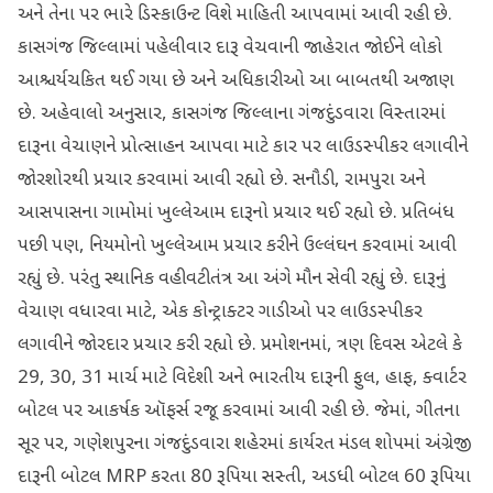
અને તેના પર ભારે ડિસ્કાઉન્ટ વિશે માહિતી આપવામાં આવી રહી છે.
કાસગંજ જિલ્લામાં પહેલીવાર દારૂ વેચવાની જાહેરાત જોઈને લોકો
આશ્ચર્યચકિત થઈ ગયા છે અને અધિકારીઓ આ બાબતથી અજાણ
છે. અહેવાલો અનુસાર, કાસગંજ જિલ્લાના ગંજદુંડવારા વિસ્તારમાં
દારૂના વેચાણને પ્રોત્સાહન આપવા માટે કાર પર લાઉડસ્પીકર લગાવીને
જોરશોરથી પ્રચાર કરવામાં આવી રહ્યો છે. સનૌડી, રામપુરા અને
આસપાસના ગામોમાં ખુલ્લેઆમ દારૂનો પ્રચાર થઈ રહ્યો છે. પ્રતિબંધ
પછી પણ, નિયમોનો ખુલ્લેઆમ પ્રચાર કરીને ઉલ્લંઘન કરવામાં આવી
રહ્યું છે. પરંતુ સ્થાનિક વહીવટીતંત્ર આ અંગે મૌન સેવી રહ્યું છે. દારૂનું
વેચાણ વધારવા માટે, એક કોન્ટ્રાક્ટર ગાડીઓ પર લાઉડસ્પીકર
લગાવીને જોરદાર પ્રચાર કરી રહ્યો છે. પ્રમોશનમાં, ત્રણ દિવસ એટલે કે
29, 30, 31 માર્ચ માટે વિદેશી અને ભારતીય દારૂની ફુલ, હાફ, ક્વાર્ટર
બોટલ પર આકર્ષક ઑફર્સ રજૂ કરવામાં આવી રહી છે. જેમાં, ગીતના
સૂર પર, ગણેશપુરના ગંજદુંડવારા શહેરમાં કાર્યરત મંડલ શોપમાં અંગ્રેજી
દારૂની બોટલ MRP કરતા 80 રૂપિયા સસ્તી, અડધી બોટલ 60 રૂપિયા