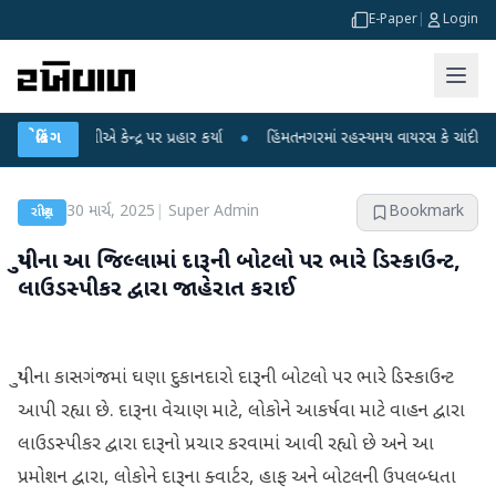
E-Paper
|
Login
 ગાંધીએ કેન્દ્ર પર પ્રહાર કર્યા
બ્રેકિંગ
●
હિંમતનગરમાં રહસ્યમય વાયરસ કે ચાંદીપુરા? 6 બ
30 માર્ચ, 2025
|
Super Admin
Bookmark
રાષ્ટ્રીય
યુપીના આ જિલ્લામાં દારૂની બોટલો પર ભારે ડિસ્કાઉન્ટ,
લાઉડસ્પીકર દ્વારા જાહેરાત કરાઈ
યુપીના કાસગંજમાં ઘણા દુકાનદારો દારૂની બોટલો પર ભારે ડિસ્કાઉન્ટ
આપી રહ્યા છે. દારૂના વેચાણ માટે, લોકોને આકર્ષવા માટે વાહન દ્વારા
લાઉડસ્પીકર દ્વારા દારૂનો પ્રચાર કરવામાં આવી રહ્યો છે અને આ
પ્રમોશન દ્વારા, લોકોને દારૂના ક્વાર્ટર, હાફ અને બોટલની ઉપલબ્ધતા