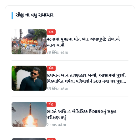
રાષ્ટ્રીય
ના વધુ સમાચાર
રાષ્ટ્રીય
પટનામાં યુવકના મોત બાદ અંધાધૂંધી; ટોળાએ
આગ ચાંપી
39 મિનિટ પહેલા
રાષ્ટ્રીય
સલમાન ખાન તારણહાર બન્યો, આસામમાં પૂરથી
વિસ્થાપિત થયેલા પરિવારોને 500 નવા ઘર પૂરા
પાડ્યા
39 મિનિટ પહેલા
રાષ્ટ્રીય
ભારતે અગ્નિ-4 બેલિસ્ટિક મિસાઇલનું સફળ
પરીક્ષણ કર્યું
2 કલાક પહેલા