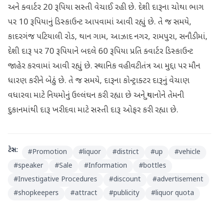
અને ક્વાર્ટર 20 રૂપિયા સસ્તી વેચાઈ રહી છે. દેશી દારૂના ચોથા ભાગ
પર 10 રૂપિયાનું ડિસ્કાઉન્ટ આપવામાં આવી રહ્યું છે. તે જ સમયે,
કાદરગંજ પટિયાલી રોડ, થાન ગામ, આઝાદ નગર, રામપુરા, સનૌડીમાં,
દેશી દારૂ પર 70 રૂપિયાને બદલે 60 રૂપિયા પ્રતિ ક્વાર્ટર ડિસ્કાઉન્ટ
જાહેર કરવામાં આવી રહ્યું છે. સ્થાનિક વહીવટીતંત્ર આ મુદ્દા પર મૌન
ધારણ કરીને બેઠું છે. તે જ સમયે, દારૂના કોન્ટ્રાક્ટર દારૂનું વેચાણ
વધારવા માટે નિયમોનું ઉલ્લંઘન કરી રહ્યા છે અને યુવાનોને તેમની
દુકાનમાંથી દારૂ ખરીદવા માટે સસ્તી દારૂ ઓફર કરી રહ્યા છે.
ટેગ્સ:
#
Promotion
#
liquor
#
district
#
up
#
vehicle
#
speaker
#
Sale
#
Information
#
bottles
#
Investigative Procedures
#
discount
#
advertisement
#
shopkeepers
#
attract
#
publicity
#
liquor quota