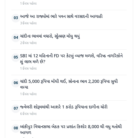
1 દિવસ પહેલા
આજે આ રાજ્યોમાં ભારે પવન સાથે વરસાદની આગાહી
03
3 દિવસ પહેલા
ચાંદીના ભાવમાં વધારો, સોનું પણ મોંઘુ થયું
04
2 દિવસ પહેલા
SBI માં 12 મહિનાની FD પર કેટલું વ્યાજ મળશે, વરિષ્ઠ નાગરિકોને
05
શું લાભ મળે છે?
1 દિવસ પહેલા
ચાંદી 5,000 રૂપિયા મોંઘી થઈ, સોનાના ભાવ 2,200 રૂપિયા સુધી
06
વધ્યા
1 દિવસ પહેલા
જ્વેલરી શોરૂમમાંથી આશરે 1 કરોડ રૂપિયાના દાગીના ચોરી
07
6 દિવસ પહેલા
બાંકીપુર વિધાનસભા બેઠક પર પ્રશાંત કિશોર 8,000 થી વધુ મતોથી
08
આગળ