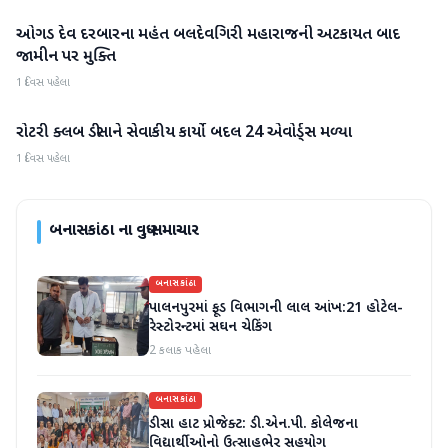
ઓગડ દેવ દરબારના મહંત બલદેવગિરી મહારાજની અટકાયત બાદ
બનાસકાંઠા
જામીન પર મુક્તિ
1 દિવસ પહેલા
રોટરી ક્લબ ડીસાને સેવાકીય કાર્યો બદલ 24 એવોર્ડ્સ મળ્યા
બનાસકાંઠા
1 દિવસ પહેલા
બનાસકાંઠા
ના વધુ સમાચાર
બનાસકાંઠા
પાલનપુરમાં ફૂડ વિભાગની લાલ આંખ:21 હોટેલ-
રેસ્ટોરન્ટમાં સઘન ચેકિંગ
2 કલાક પહેલા
બનાસકાંઠા
ડીસા હાટ પ્રોજેક્ટ: ડી.એન.પી. કોલેજના
વિદ્યાર્થીઓનો ઉત્સાહભેર સહયોગ