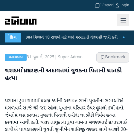
E-Paper
|
Login
●
હવામાન વિભાગે 18 રાજ્યો માટે ભારે વરસાદની ચેતવણી જારી કરી
બ્રેકિંગ
●
સિદ્ધપુરથી 
31 જુલાઈ, 2025
|
Super Admin
Bookmark
બનાસકાંઠા
થરાદમાં પ્રેમપ્રકરણની અદાવતમાં યુવકના પિતાની ઘાતકી
હત્યા
થરાદના ડુવા ગામમાં પ્રેમલગ્ન કર્યાની અદાવત રાખી યુવતીના સગાઓએ
મંગળવારે સાજે ઘરે જઇ રહેલા યુવકના પરિવાર ઉપર હુમલો કર્યો હતો.
જેમાં પ્રેમ લગ્ન કરનારા યુવકના પિતાની છરીના ઘા ઝીંકી નિર્મમ હત્યા
કરવામાં આવી હતી. થરાદ તાલુકાના ડુવા ગામના શ્રવણભાઈ પ્રહલાદભાઈ
ડાંગીએ પાવડાસણની યુવતી સુખીબેન શાંતિજી વણકર સાથે આશરે 20-