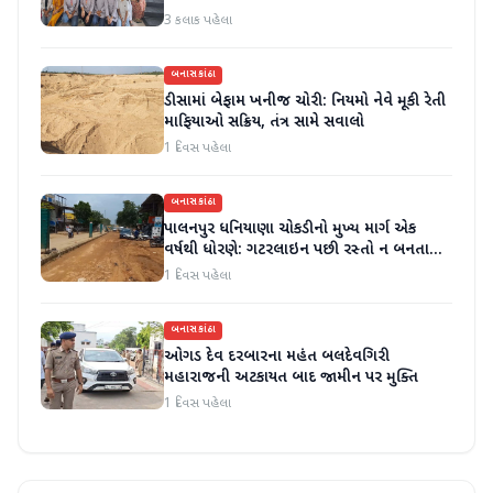
3 કલાક પહેલા
બનાસકાંઠા
ડીસામાં બેફામ ખનીજ ચોરી: નિયમો નેવે મૂકી રેતી
માફિયાઓ સક્રિય, તંત્ર સામે સવાલો
1 દિવસ પહેલા
બનાસકાંઠા
પાલનપુર ધનિયાણા ચોકડીનો મુખ્ય માર્ગ એક
વર્ષથી ધોરણે: ગટરલાઇન પછી રસ્તો ન બનતા
હાલાકી
1 દિવસ પહેલા
બનાસકાંઠા
ઓગડ દેવ દરબારના મહંત બલદેવગિરી
મહારાજની અટકાયત બાદ જામીન પર મુક્તિ
1 દિવસ પહેલા