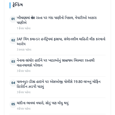
ટ્રેન્ડિંગ
ખીમાણામાં જાહેર રસ્તા પર ગંદા પાણીનો નિકાલ, વેપારીઓ આકરા
01
પાણીએ
1 દિવસ પહેલા
IAF વિંગ કમાન્ડર હનીટ્રેપમાં ફસાયા, સંવેદનશીલ માહિતી લીક કરવાનો
02
આરોપ
3 કલાક પહેલા
નેનાવા-સાંચોર હાઈવે પર ખાડાઓનું સામ્રાજ્ય બિસ્માર રસ્તાથી
03
વાહનચાલકો પરેશાન
3 દિવસ પહેલા
પાલનપુર-ડીસા હાઇવે પર એસઓજી પોલીસે 19.80 લાખનું મોર્ફિન
04
હિરોઈન ઝડપી પાડ્યું
3 દિવસ પહેલા
ચાંદીના ભાવમાં વધારો, સોનું પણ મોંઘુ થયું
05
4 દિવસ પહેલા