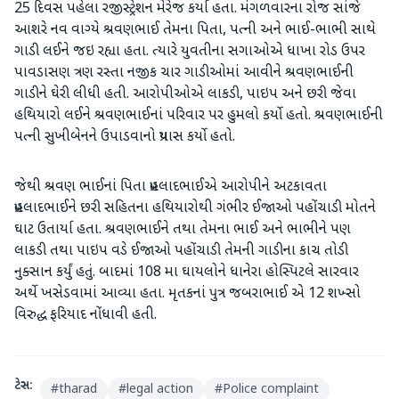
25 દિવસ પહેલા રજીસ્ટ્રેશન મેરેજ કર્યા હતા. મંગળવારના રોજ સાંજે
આશરે નવ વાગ્યે શ્રવણભાઈ તેમના પિતા, પત્ની અને ભાઈ-ભાભી સાથે
ગાડી લઈને જઇ રહ્યા હતા. ત્યારે યુવતીના સગાઓએ ધાખા રોડ ઉપર
પાવડાસણ ત્રણ રસ્તા નજીક ચાર ગાડીઓમાં આવીને શ્રવણભાઈની
ગાડીને ઘેરી લીધી હતી. આરોપીઓએ લાકડી, પાઇપ અને છરી જેવા
હથિયારો લઈને શ્રવણભાઈનાં પરિવાર પર હુમલો કર્યો હતો. શ્રવણભાઈની
પત્ની સુખીબેનને ઉપાડવાનો પ્રયાસ કર્યો હતો.
જેથી શ્રવણ ભાઈનાં પિતા પ્રહલાદભાઈએ આરોપીને અટકાવતા
પ્રહલાદભાઈને છરી સહિતના હથિયારોથી ગંભીર ઈજાઓ પહોંચાડી મોતને
ઘાટ ઉતાર્યા હતા. શ્રવણભાઈને તથા તેમના ભાઈ અને ભાભીને પણ
લાકડી તથા પાઇપ વડે ઈજાઓ પહોંચાડી તેમની ગાડીના કાચ તોડી
નુક્સાન કર્યું હતું. બાદમાં 108 મા ઘાયલોને ધાનેરા હોસ્પિટલે સારવાર
અર્થે ખસેડવામાં આવ્યા હતા. મૃતકનાં પુત્ર જબરાભાઈ એ 12 શખ્સો
વિરુદ્ધ ફરિયાદ નોંધાવી હતી.
ટેગ્સ:
#
tharad
#
legal action
#
Police complaint