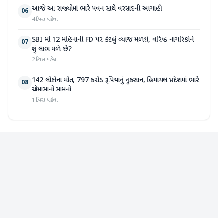
આજે આ રાજ્યોમાં ભારે પવન સાથે વરસાદની આગાહી
06
4 દિવસ પહેલા
SBI માં 12 મહિનાની FD પર કેટલું વ્યાજ મળશે, વરિષ્ઠ નાગરિકોને
07
શું લાભ મળે છે?
2 દિવસ પહેલા
142 લોકોના મોત, 797 કરોડ રૂપિયાનું નુકસાન, હિમાચલ પ્રદેશમાં ભારે
08
ચોમાસાનો સામનો
1 દિવસ પહેલા