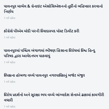
પાલનપુર માર્બલ & ગ્રેનાઇટ એસોસિએશનનો તુર્કીનો બહિષ્કાર કરવાનો
બનાસકાંઠા
નિર્ણય
1 વર્ષ પહેલા
કોંગ્રેસે પીએમ મોદી પરની વિવાદાસ્પદ પોસ્ટ ડિલીટ કરી
રાજકારણ
1 વર્ષ પહેલા
પાલનપુરમાં પશ્ચિમ બંગાળમાં ભીષણ હિંસાના વિરોધમાં વિશ્વ હિન્દુ
બનાસકાંઠા
પરિષદ દ્વારા આવેદનપત્ર પાઠવાયું
1 વર્ષ પહેલા
વિપક્ષના હોબળા વચ્ચે પાલનપુર નગરપાલિકાનું બજેટ મંજુર
બનાસકાંઠા
1 વર્ષ પહેલા
વિરોધ પ્રદર્શનો અને સુરક્ષા ભય વચ્ચે બાંગ્લાદેશ સેનાએ ઢાકામાં કામગીરી
આંતરરાષ્ટ્રીય
વધારી
1 વર્ષ પહેલા