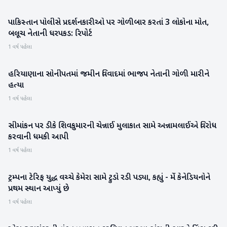
પાકિસ્તાન પોલીસે પ્રદર્શનકારીઓ પર ગોળીબાર કરતાં 3 લોકોના મોત,
આંતરરાષ્ટ્રીય
બલૂચ નેતાની ધરપકડ: રિપોર્ટ
1 વર્ષ પહેલા
હરિયાણાના સોનીપતમાં જમીન વિવાદમાં ભાજપ નેતાની ગોળી મારીને
રાષ્ટ્રીય
હત્યા
1 વર્ષ પહેલા
સીમાંકન પર ડીકે શિવકુમારની ચેન્નાઈ મુલાકાત સામે અન્નામલાઈએ વિરોધ
રાષ્ટ્રીય
કરવાની ધમકી આપી
1 વર્ષ પહેલા
ટ્રમ્પના ટેરિફ યુદ્ધ વચ્ચે કેમેરા સામે ટ્રુડો રડી પડ્યા, કહ્યું - મેં કેનેડિયનોને
આંતરરાષ્ટ્રીય
પ્રથમ સ્થાન આપ્યું છે
1 વર્ષ પહેલા