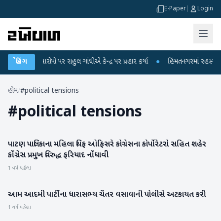
E-Paper
|
Login
લીકના આરોપો પર રાહુલ ગાંધીએ કેન્દ્ર પર પ્રહાર કર્યા
બ્રેકિંગ
●
હિંમતનગરમાં રહસ્યમય વાયર
હોમ
/
#political tensions
#
political tensions
પાટણ પાલિકાના મહિલા ચિફ ઓફિસરે કોગ્રેસના કોર્પોરેટરો સહિત શહેર
પાટણ
કોંગ્રેસ પ્રમુખ વિરુદ્ધ ફરિયાદ નોંધાવી
1 વર્ષ પહેલા
આમ આદમી પાર્ટીના ધારાસભ્ય ચૈતર વસાવાની પોલીસે અટકાયત કરી
ગુજરાત
1 વર્ષ પહેલા