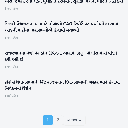
એસ જયશંકરની લંડન મુલાકાત દરમિયાન સુરક્ષા ભંગની ભારતે નિંદા કરી
રાષ્ટ્રીય
1 વર્ષ પહેલા
દિલ્હી વિધાનસભામાં ભારે હોબાળો CAG રિપોર્ટ પર ચર્ચા પહેલા આમ
રાષ્ટ્રીય
આદમી પાર્ટીના ધારાસભ્યોએ હંગામો મચાવ્યો
1 વર્ષ પહેલા
રાજસ્થાનના મંત્રી પર ફોન ટેપિંગનો આરોપ, કહ્યું - પોલીસ મારો પીછો
રાષ્ટ્રીય
કરી રહી છે
1 વર્ષ પહેલા
કોંગ્રેસે વિધાનસભાને ઘેરી; રાજસ્થાન વિધાનસભાની બહાર ભારે હંગામો
રાષ્ટ્રીય
નિવેદનનો વિરોધ
1 વર્ષ પહેલા
1
2
આગળ →