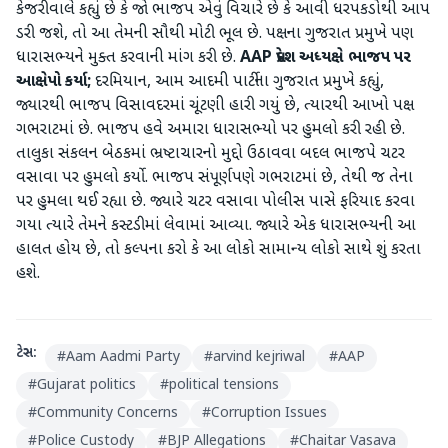
કેજરીવાલે કહ્યું છે કે જો ભાજપ એવું વિચારે છે કે આવી ધરપકડોથી આપ
ડરી જશે, તો આ તેમની સૌથી મોટી ભૂલ છે. પક્ષના ગુજરાત પ્રમુખે પણ
ધારાસભ્યને મુક્ત કરવાની માંગ કરી છે.
AAP પ્રદેશ અધ્યક્ષે ભાજપ પર
આક્ષેપો કર્યા;
દરમિયાન, આમ આદમી પાર્ટીના ગુજરાત પ્રમુખે કહ્યું,
જ્યારથી ભાજપ વિસાવદરમાં ચૂંટણી હારી ગયું છે, ત્યારથી આખો પક્ષ
ગભરાટમાં છે. ભાજપ હવે અમારા ધારાસભ્યો પર હુમલો કરી રહી છે.
તાલુકા સંકલન બેઠકમાં ભ્રષ્ટાચારનો મુદ્દો ઉઠાવવા બદલ ભાજપે ચટર
વસાવા પર હુમલો કર્યો. ભાજપ સંપૂર્ણપણે ગભરાટમાં છે, તેથી જ તેના
પર હુમલા થઈ રહ્યા છે. જ્યારે ચટર વસાવા પોલીસ પાસે ફરિયાદ કરવા
ગયા ત્યારે તેમને કસ્ટડીમાં લેવામાં આવ્યા. જ્યારે એક ધારાસભ્યની આ
હાલત હોય છે, તો કલ્પના કરો કે આ લોકો સામાન્ય લોકો સાથે શું કરતા
હશે.
ટેગ્સ:
#
Aam Aadmi Party
#
arvind kejriwal
#
AAP
#
Gujarat politics
#
political tensions
#
Community Concerns
#
Corruption Issues
#
Police Custody
#
BJP Allegations
#
Chaitar Vasava