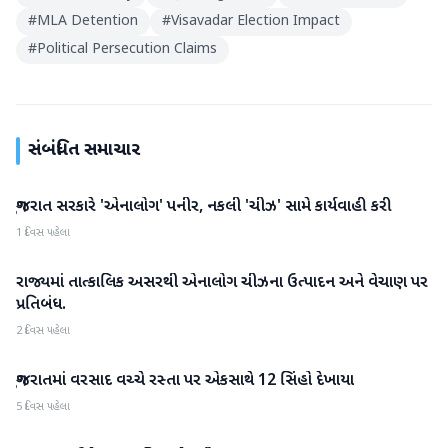
#
MLA Detention
#
Visavadar Election Impact
#
Political Persecution Claims
સંબંધિત સમાચાર
ગુજરાત સરકારે 'એનાલોગ' પનીર, નકલી 'ચીઝ' સામે કાર્યવાહી કરી
ગુજરાત
1 દિવસ પહેલા
રાજ્યમાં તાત્કાલિક અસરથી એનાલોગ ચીઝના ઉત્પાદન અને વેચાણ પર
ગુજરાત
પ્રતિબંધ.
2 દિવસ પહેલા
ગુજરાતમાં વરસાદ વચ્ચે રસ્તા પર એકસાથે 12 સિંહો દેખાયા
ગુજરાત
5 દિવસ પહેલા