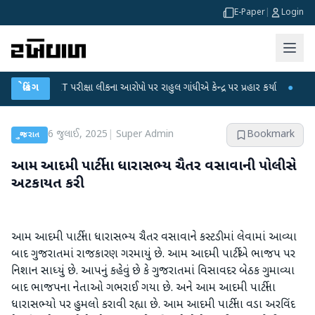
E-Paper
|
Login
GC-NET પરીક્ષા લીકના આરોપો પર રાહુલ ગાંધીએ કેન્દ્ર પર પ્રહાર કર્યા
બ્રેકિંગ
●
હિંમતનગરમા
6 જુલાઈ, 2025
|
Super Admin
Bookmark
ગુજરાત
આમ આદમી પાર્ટીના ધારાસભ્ય ચૈતર વસાવાની પોલીસે
અટકાયત કરી
આમ આદમી પાર્ટીના ધારાસભ્ય ચૈતર વસાવાને કસ્ટડીમાં લેવામાં આવ્યા
બાદ ગુજરાતમાં રાજકારણ ગરમાયું છે. આમ આદમી પાર્ટીએ ભાજપ પર
નિશાન સાધ્યું છે. આપનું કહેવું છે કે ગુજરાતમાં વિસાવદર બેઠક ગુમાવ્યા
બાદ ભાજપના નેતાઓ ગભરાઈ ગયા છે. અને આમ આદમી પાર્ટીના
ધારાસભ્યો પર હુમલો કરાવી રહ્યા છે. આમ આદમી પાર્ટીના વડા અરવિંદ