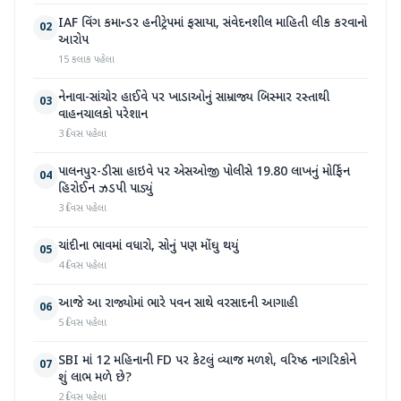
IAF વિંગ કમાન્ડર હનીટ્રેપમાં ફસાયા, સંવેદનશીલ માહિતી લીક કરવાનો
02
આરોપ
15 કલાક પહેલા
નેનાવા-સાંચોર હાઈવે પર ખાડાઓનું સામ્રાજ્ય બિસ્માર રસ્તાથી
03
વાહનચાલકો પરેશાન
3 દિવસ પહેલા
પાલનપુર-ડીસા હાઇવે પર એસઓજી પોલીસે 19.80 લાખનું મોર્ફિન
04
હિરોઈન ઝડપી પાડ્યું
3 દિવસ પહેલા
ચાંદીના ભાવમાં વધારો, સોનું પણ મોંઘુ થયું
05
4 દિવસ પહેલા
આજે આ રાજ્યોમાં ભારે પવન સાથે વરસાદની આગાહી
06
5 દિવસ પહેલા
SBI માં 12 મહિનાની FD પર કેટલું વ્યાજ મળશે, વરિષ્ઠ નાગરિકોને
07
શું લાભ મળે છે?
2 દિવસ પહેલા