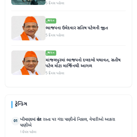
5 દિવસ પહેલા
ગુજરાત
ભાજપના ઉમેદવાર સતિષ પટેલની જીત
5 દિવસ પહેલા
ગુજરાત
માંજલપુરમાં ભાજપનો દબદબો યથાવત, સતીષ
પટેલ મોટા માર્જિનથી આગળ
5 દિવસ પહેલા
ટ્રેન્ડિંગ
ખીમાણામાં જાહેર રસ્તા પર ગંદા પાણીનો નિકાલ, વેપારીઓ આકરા
01
પાણીએ
1 દિવસ પહેલા