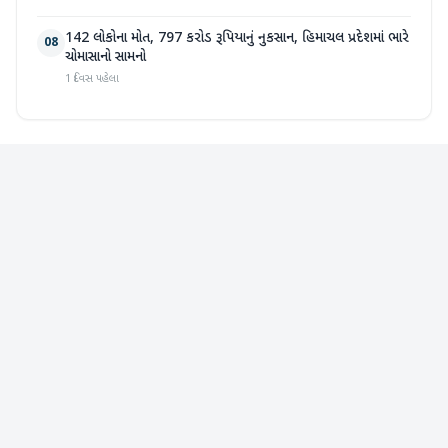
142 લોકોના મોત, 797 કરોડ રૂપિયાનું નુકસાન, હિમાચલ પ્રદેશમાં ભારે
08
ચોમાસાનો સામનો
1 દિવસ પહેલા