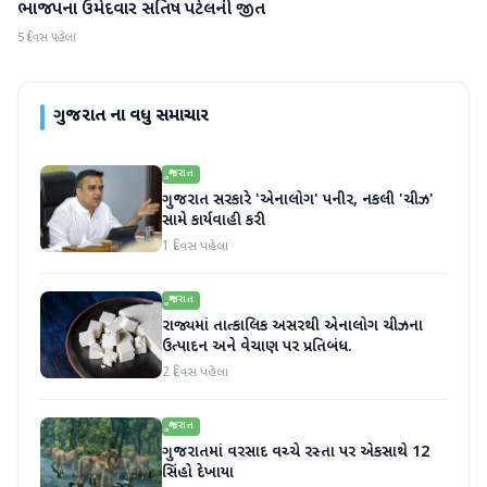
ભાજપના ઉમેદવાર સતિષ પટેલની જીત
ગુજરાત
5 દિવસ પહેલા
ગુજરાત
ના વધુ સમાચાર
ગુજરાત
ગુજરાત સરકારે 'એનાલોગ' પનીર, નકલી 'ચીઝ'
સામે કાર્યવાહી કરી
1 દિવસ પહેલા
ગુજરાત
રાજ્યમાં તાત્કાલિક અસરથી એનાલોગ ચીઝના
ઉત્પાદન અને વેચાણ પર પ્રતિબંધ.
2 દિવસ પહેલા
ગુજરાત
ગુજરાતમાં વરસાદ વચ્ચે રસ્તા પર એકસાથે 12
સિંહો દેખાયા