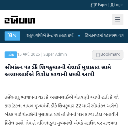
E-Paper
|
Login
રાહુલ ગાંધીએ કેન્દ્ર પર પ્રહાર કર્યા
બ્રેકિંગ
●
હિંમતનગરમાં રહસ્યમય વાયરસ કે ચાંદીપુરા
15 માર્ચ, 2025
|
Super Admin
Bookmark
રાષ્ટ્રીય
સીમાંકન પર ડીકે શિવકુમારની ચેન્નાઈ મુલાકાત સામે
અન્નામલાઈએ વિરોધ કરવાની ધમકી આપી
તમિલનાડુ ભાજપના વડા કે અન્નામલાઈએ ચેતવણી આપી હતી કે જો
કર્ણાટકના નાયબ મુખ્યમંત્રી ડીકે શિવકુમાર 22 માર્ચે સીમાંકન અંગેની
બેઠક માટે ચેન્નાઈની મુલાકાત લેશે તો તેમનો પક્ષ કાળા ઝંડા બતાવીને
વિરોધ કરશે. તેમણે તમિલનાડુના મુખ્યમંત્રી એમકે સ્ટાલિન પર રાજ્યના