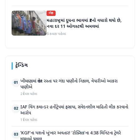
રાષ્ટ્રીય
મહારાષ્ટ્રમાં દૂધના ભાવમાં ₹2નો વધારો થયો છે,
નવા દર 11 ઓગસ્ટથી અમલમાં
6 કલાક પહેલા
ટ્રેન્ડિંગ
ખીમાણામાં જાહેર રસ્તા પર ગંદા પાણીનો નિકાલ, વેપારીઓ આકરા
01
પાણીએ
2 દિવસ પહેલા
IAF વિંગ કમાન્ડર હનીટ્રેપમાં ફસાયા, સંવેદનશીલ માહિતી લીક કરવાનો
02
આરોપ
1 દિવસ પહેલા
‘KGF’ના યશનો ખૂંખાર અવતાર! ‘ટોક્સિક’ના 4:38 મિનિટના ટ્રેલરે
03
મચાવ્યો ધમાલ