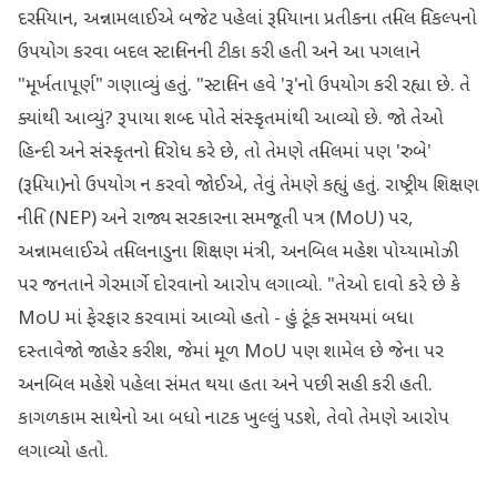
દરમિયાન, અન્નામલાઈએ બજેટ પહેલાં રૂપિયાના પ્રતીકના તમિલ વિકલ્પનો
ઉપયોગ કરવા બદલ સ્ટાલિનની ટીકા કરી હતી અને આ પગલાને
"મૂર્ખતાપૂર્ણ" ગણાવ્યું હતું. "સ્ટાલિન હવે 'રૂ'નો ઉપયોગ કરી રહ્યા છે. તે
ક્યાંથી આવ્યું? રૂપાયા શબ્દ પોતે સંસ્કૃતમાંથી આવ્યો છે. જો તેઓ
હિન્દી અને સંસ્કૃતનો વિરોધ કરે છે, તો તેમણે તમિલમાં પણ 'રુબે'
(રૂપિયા)નો ઉપયોગ ન કરવો જોઈએ, તેવું તેમણે કહ્યું હતું. રાષ્ટ્રીય શિક્ષણ
નીતિ (NEP) અને રાજ્ય સરકારના સમજૂતી પત્ર (MoU) પર,
અન્નામલાઈએ તમિલનાડુના શિક્ષણ મંત્રી, અનબિલ મહેશ પોય્યામોઝી
પર જનતાને ગેરમાર્ગે દોરવાનો આરોપ લગાવ્યો. "તેઓ દાવો કરે છે કે
MoU માં ફેરફાર કરવામાં આવ્યો હતો - હું ટૂંક સમયમાં બધા
દસ્તાવેજો જાહેર કરીશ, જેમાં મૂળ MoU પણ શામેલ છે જેના પર
અનબિલ મહેશે પહેલા સંમત થયા હતા અને પછી સહી કરી હતી.
કાગળકામ સાથેનો આ બધો નાટક ખુલ્લું પડશે, તેવો તેમણે આરોપ
લગાવ્યો હતો.