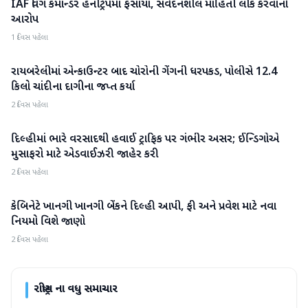
IAF વિંગ કમાન્ડર હનીટ્રેપમાં ફસાયા, સંવેદનશીલ માહિતી લીક કરવાનો
રાષ્ટ્રીય
આરોપ
1 દિવસ પહેલા
રાયબરેલીમાં એન્કાઉન્ટર બાદ ચોરોની ગેંગની ધરપકડ, પોલીસે 12.4
રાષ્ટ્રીય
કિલો ચાંદીના દાગીના જપ્ત કર્યા
2 દિવસ પહેલા
દિલ્હીમાં ભારે વરસાદથી હવાઈ ટ્રાફિક પર ગંભીર અસર; ઈન્ડિગોએ
રાષ્ટ્રીય
મુસાફરો માટે એડવાઈઝરી જાહેર કરી
2 દિવસ પહેલા
કેબિનેટે ખાનગી ખાનગી બેંકને દિલ્હી આપી, ફી અને પ્રવેશ માટે નવા
રાષ્ટ્રીય
નિયમો વિશે જાણો
2 દિવસ પહેલા
રાષ્ટ્રીય
ના વધુ સમાચાર