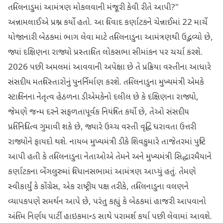
તમિલનાડુમાં આમંત્રણ મોકલવાની મંજૂરી કેવી રીતે આપી?"
અન્નામલાઈએ પ્રશ્ન કર્યો હતો. આ વિવાદ કર્ણાટકને ચેન્નાઈમાં 22 માર્ચે
યોજાનારી બેઠકમાં ભાગ લેવા માટે તમિલનાડુના આમંત્રણથી ઉદ્ભવ્યો છે,
જ્યાં દક્ષિણના રાજ્યો પ્રસ્તાવિત લોકસભા સીમાંકન પર ચર્ચા કરશે.
2026 પછી અમલમાં આવવાની અપેક્ષા છે તે પ્રક્રિયા વસ્તીના આધારે
સંસદીય મતવિસ્તારોનું પુનર્નિર્માણ કરશે. તમિલનાડુના મુખ્યમંત્રી એમકે
સ્ટાલિનના નેતૃત્વ હેઠળના ડીએમકેનો દલીલ છે કે દક્ષિણના રાજ્યો,
જેમણે જન્મ દરને સફળતાપૂર્વક નિયંત્રિત કર્યો છે, તેઓ સંસદીય
પ્રતિનિધિત્વ ગુમાવી શકે છે, જ્યારે ઉચ્ચ વસ્તી વૃદ્ધિ ધરાવતા ઉત્તરી
રાજ્યોને ફાયદો થશે. નાયબ મુખ્યમંત્રી ડીકે શિવકુમારે તાજેતરમાં પુષ્ટિ
આપી હતી કે તમિલનાડુના નેતાઓએ તેમને અને મુખ્યમંત્રી સિદ્ધારમૈયાને
કર્ણાટકના બેંગલુરુમાં વિધાનસભામાં આમંત્રણ આપ્યું હતું. તેમણે
સ્વીકાર્યું કે કોંગ્રેસ, એક રાષ્ટ્રીય પક્ષ તરીકે, તમિલનાડુના વલણને
વ્યાપકપણે સમર્થન આપે છે, પરંતુ કહ્યું કે બેઠકમાં હાજરી આપવાનો
અંતિમ નિર્ણય પાર્ટી હાઇકમાન્ડ સાથે પરામર્શ કર્યા પછી લેવામાં આવશે.