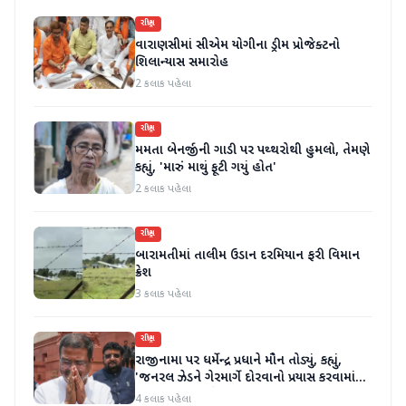
રાષ્ટ્રીય
વારાણસીમાં સીએમ યોગીના ડ્રીમ પ્રોજેક્ટનો
શિલાન્યાસ સમારોહ
2 કલાક પહેલા
રાષ્ટ્રીય
મમતા બેનર્જીની ગાડી પર પથ્થરોથી હુમલો, તેમણે
કહ્યું, 'મારું માથું ફૂટી ગયું હોત'
2 કલાક પહેલા
રાષ્ટ્રીય
બારામતીમાં તાલીમ ઉડાન દરમિયાન ફરી વિમાન
ક્રેશ
3 કલાક પહેલા
રાષ્ટ્રીય
રાજીનામા પર ધર્મેન્દ્ર પ્રધાને મૌન તોડ્યું, કહ્યું,
'જનરલ ઝેડને ગેરમાર્ગે દોરવાનો પ્રયાસ કરવામાં
આવ્યો, મારા માટે પદ મહત્વનું નથી'
4 કલાક પહેલા