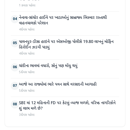
1 કલાક પહેલા
નેનાવા-સાંચોર હાઈવે પર ખાડાઓનું સામ્રાજ્ય બિસ્માર રસ્તાથી
04
વાહનચાલકો પરેશાન
4 દિવસ પહેલા
પાલનપુર-ડીસા હાઇવે પર એસઓજી પોલીસે 19.80 લાખનું મોર્ફિન
05
હિરોઈન ઝડપી પાડ્યું
4 દિવસ પહેલા
ચાંદીના ભાવમાં વધારો, સોનું પણ મોંઘુ થયું
06
5 દિવસ પહેલા
આજે આ રાજ્યોમાં ભારે પવન સાથે વરસાદની આગાહી
07
5 દિવસ પહેલા
SBI માં 12 મહિનાની FD પર કેટલું વ્યાજ મળશે, વરિષ્ઠ નાગરિકોને
08
શું લાભ મળે છે?
3 દિવસ પહેલા