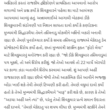
અધિકારો કરતાં રાજકીય દ્રષ્ટિકોણને પ્રાથમિકતા આપવાનો આરોપ
લગાવ્યો અને પ્રશ્ન કર્યો કે શિવકુમારને પહેલા શા માટે આમંત્રણ
આપવામાં આવ્યું હતું. અન્નામલાઈએ આગામી બેઠકમાં ડીકે
શિવકુમારની સંડોવણી પર નિશાન સાધતા દાવો કર્યો કે કર્ણાટકના
મુખ્યમંત્રી સિદ્ધારમૈયા તેમને તમિલનાડુ મોકલીને બલિનો બકરો બનાવી
રહ્યા છે. તેમણે પુનરોચ્ચાર કર્યો કે સમગ્ર તમિલનાડુ રાજ્યએ મેકેદાતુ ડેમ
પ્રોજેક્ટનો વિરોધ કર્યો હતો, છતાં મુખ્યમંત્રી સ્ટાલિન ફક્ત "ફોટો લેવા"
માટે શિવકુમારનું મનોરંજન કરી રહ્યા છે. "જો ડીકે શિવકુમાર તમિલનાડુમાં
પગ મૂકશે, તો અમે વિરોધ કરીશું. જો તેઓ આવશે તો 22 માર્ચે એરપોર્ટ
પર કાળા ઝંડા બતાવીને વિરોધ કરવામાં આવશે. શું આપણે અહીં
રાજકારણ કરી રહ્યા છીએ જેથી તેઓ આકસ્મિક રીતે આવીને ભજ્જી
બોંડા ખાઈ શકે તેવી તેમણે ટિપ્પણી કરી હતી. તેમણે વધુમાં દાવો કર્યો
હતો કે તેઓ મુખ્યમંત્રી સિદ્ધારમૈયાને "માફ" કરી શકે છે, કારણ કે તેઓ
"અડધા અહીં અને ત્યાં" છે, પરંતુ તેઓ શિવકુમાર પ્રત્યે સમાન ઉદારતા
નહીં દાખવે. "તેમણે મેકેદાતુ પર શપથ લીધા છે. મુખ્યમંત્રી સ્ટાલિને તેમને