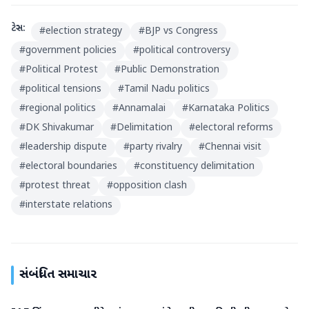
ટેગ્સ:
#
election strategy
#
BJP vs Congress
#
government policies
#
political controversy
#
Political Protest
#
Public Demonstration
#
political tensions
#
Tamil Nadu politics
#
regional politics
#
Annamalai
#
Karnataka Politics
#
DK Shivakumar
#
Delimitation
#
electoral reforms
#
leadership dispute
#
party rivalry
#
Chennai visit
#
electoral boundaries
#
constituency delimitation
#
protest threat
#
opposition clash
#
interstate relations
સંબંધિત સમાચાર